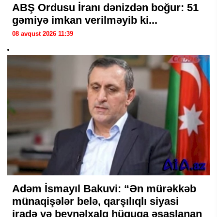
ABŞ Ordusu İranı dənizdən boğur: 51
gəmiyə imkan verilməyib ki...
08 avqust 2026 11:39
Adəm İsmayıl Bakuvi: “Ən mürəkkəb
münaqişələr belə, qarşılıqlı siyasi
iradə və beynəlxalq hüquqa əsaslanan