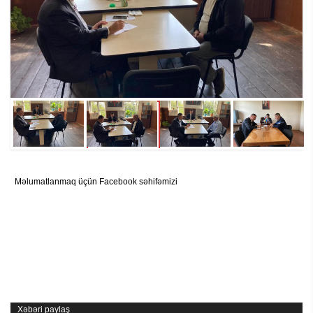
Məlumatlanmaq üçün Facebook səhifəmizi
Xəbəri paylaş