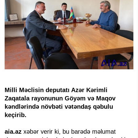
Milli Məclisin deputatı Azər Kərimli
Zaqatala rayonunun Göyəm və Maqov
kəndlərində növbəti vətəndaş qəbulu
keçirib.
aia.az
xəbər verir ki, bu barədə məlumat