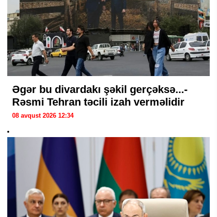
Əgər bu divardakı şəkil gerçəksə...-
Rəsmi Tehran təcili izah verməlidir
08 avqust 2026 12:34