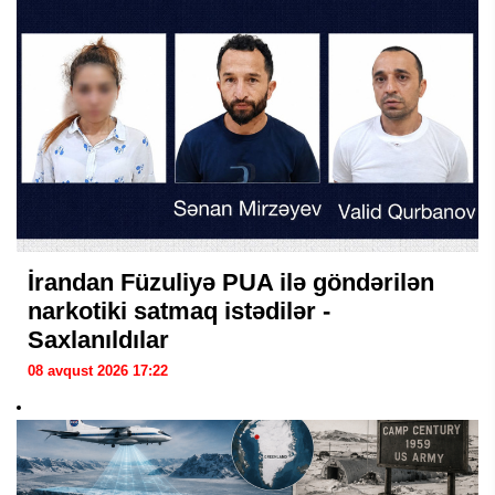
İrandan Füzuliyə PUA ilə göndərilən
narkotiki satmaq istədilər -
Saxlanıldılar
08 avqust 2026 17:22