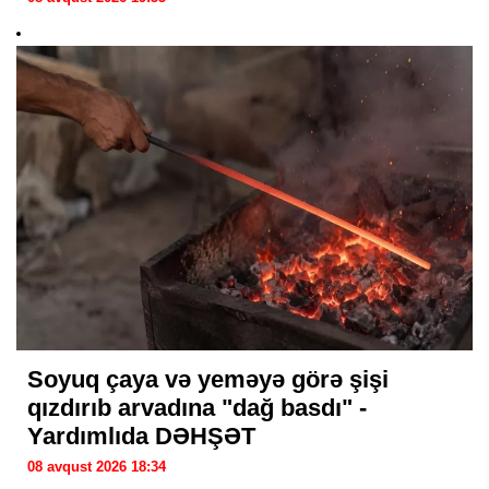
Soyuq çaya və yeməyə görə şişi
qızdırıb arvadına "dağ basdı" -
Yardımlıda DƏHŞƏT
08 avqust 2026 18:34