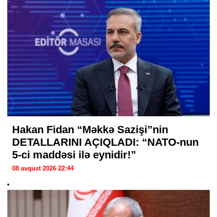
Hakan Fidan “Məkkə Sazişi”nin
DETALLARINI AÇIQLADI: “NATO-nun
5-ci maddəsi ilə eynidir!”
08 avqust 2026 22:44