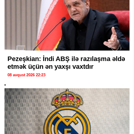
Pezeşkian: İndi ABŞ ilə razılaşma əldə
etmək üçün ən yaxşı vaxtdır
08 avqust 2026 22:23