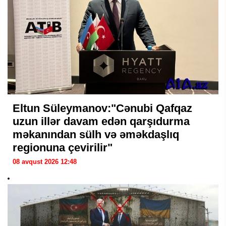
Eltun Süleymanov:"Cənubi Qafqaz
uzun illər davam edən qarşıdurma
məkanından sülh və əməkdaşlıq
regionuna çevirilir"
08 avqust 2026 12:48