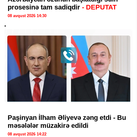
prosesinə tam sadiqdir
- DEPUTAT
08 avqust 2026 14:30
Paşinyan İlham Əliyevə zəng etdi - Bu
məsələlər müzakirə edildi
08 avqust 2026 14:22