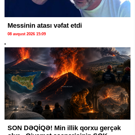
Messinin atası vəfat etdi
08 avqust 2026 15:09
SON DƏQİQƏ! Min illik qorxu gerçək