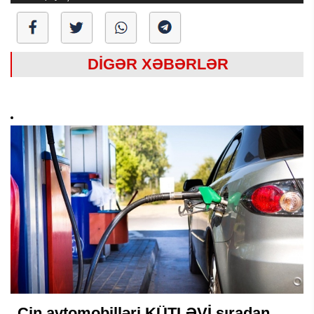
DİGƏR XƏBƏRLƏR
Çin avtomobilləri KÜTLƏVİ sıradan