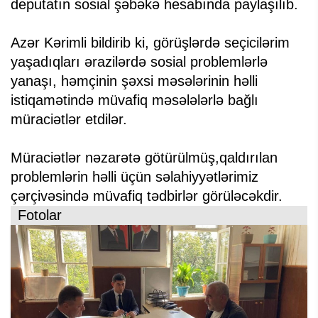
deputatın sosial şəbəkə hesabında paylaşılıb.
Azər Kərimli bildirib ki, görüşlərdə seçicilərim
yaşadıqları ərazilərdə sosial problemlərlə
yanaşı, həmçinin şəxsi məsələrinin həlli
istiqamətində müvafiq məsələlərlə bağlı
müraciətlər etdilər.
Müraciətlər nəzarətə götürülmüş,qaldırılan
problemlərin həlli üçün səlahiyyətlərimiz
çərçivəsində müvafiq tədbirlər görüləcəkdir.
Fotolar