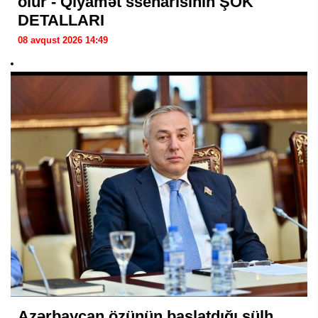
olur - Qiyamət ssenarisinin ŞOK
DETALLARI
08 avqust 2026 14:49
Azərbaycan özünün başlatdığı sülh