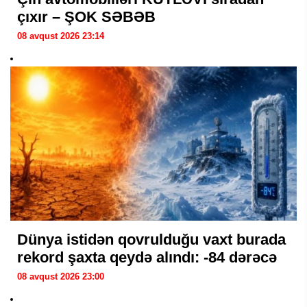
çıxır – ŞOK SƏBƏB
08 avqust 2026 23:14
Dünya istidən qovrulduğu vaxt burada
rekord şaxta qeydə alındı: -84 dərəcə
08 avqust 2026 23:00