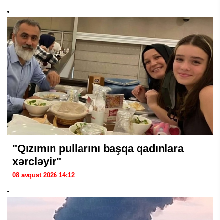
"Qızımın pullarını başqa qadınlara
xərcləyir"
08 avqust 2026 14:12