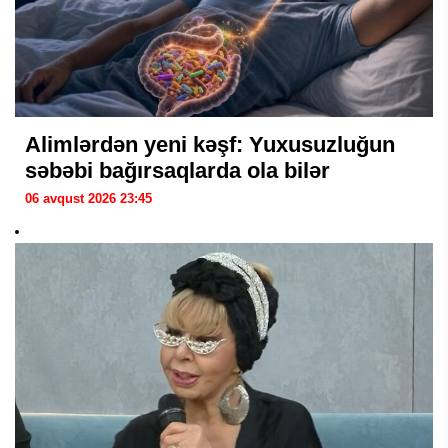
Alimlərdən yeni kəşf: Yuxusuzluğun
səbəbi bağırsaqlarda ola bilər
06 avqust 2026 23:45