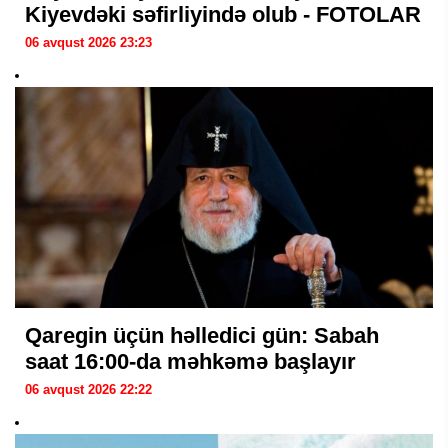
Kiyevdəki səfirliyində olub - FOTOLAR
06 avqust 2026 23:23
Qaregin üçün həlledici gün: Sabah
saat 16:00-da məhkəmə başlayır
06 avqust 2026 22:22