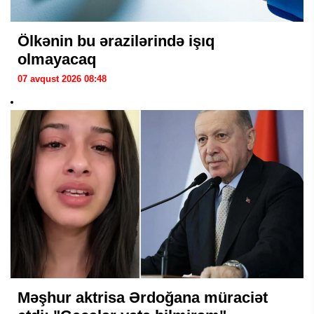
Ölkənin bu ərazilərində işıq
olmayacaq
07 avqust 2026 08:48
Məşhur aktrisa Ərdoğana müraciət