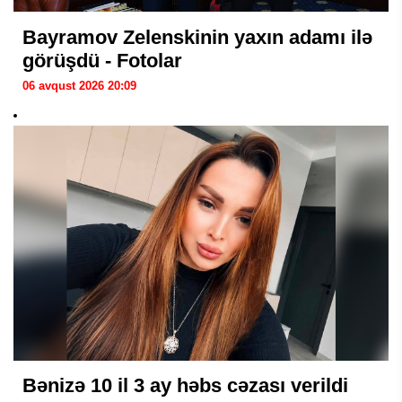
Bayramov Zelenskinin yaxın adamı ilə
görüşdü - Fotolar
06 avqust 2026 20:09
Bənizə 10 il 3 ay həbs cəzası verildi