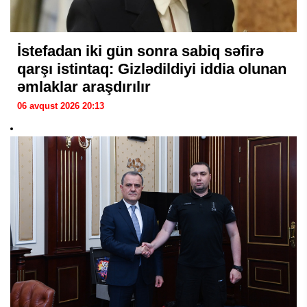
İstefadan iki gün sonra sabiq səfirə
qarşı istintaq: Gizlədildiyi iddia olunan
əmlaklar araşdırılır
06 avqust 2026 20:13