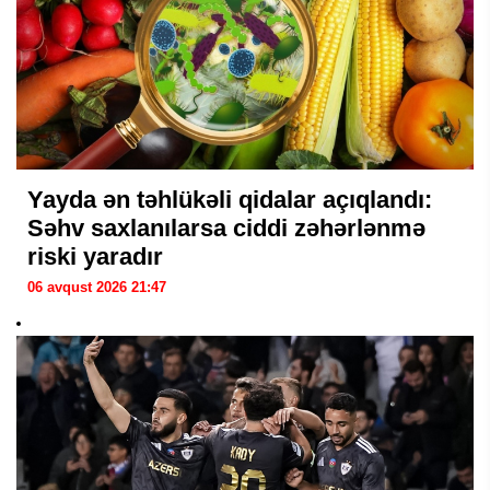
Yayda ən təhlükəli qidalar açıqlandı:
Səhv saxlanılarsa ciddi zəhərlənmə
riski yaradır
06 avqust 2026 21:47