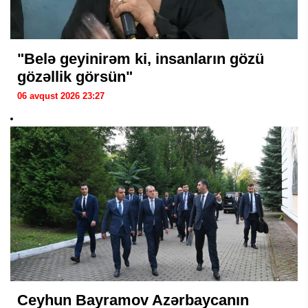
"Belə geyinirəm ki, insanların gözü
gözəllik görsün"
06 avqust 2026 23:27
Ceyhun Bayramov Azərbaycanın