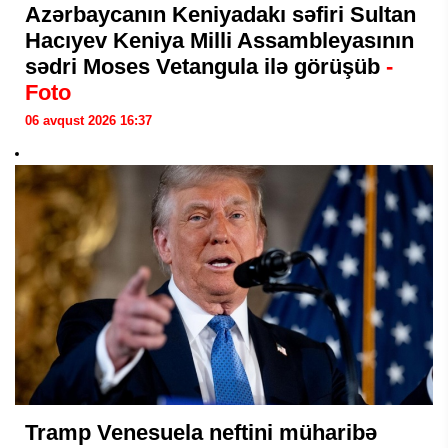
Azərbaycanın Keniyadakı səfiri Sultan
Hacıyev Keniya Milli Assambleyasının
sədri Moses Vetangula ilə görüşüb
-
Foto
06 avqust 2026 16:37
Tramp Venesuela neftini müharibə