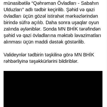
münasibətilə “Qəhrəman Övladları - Sabahın
Ulduzları” adlı tədbir keçirilib. Şəhid və qazi
övladları üçün gözəl istirahət mərkəzlərindən
birində süfrə açılıb. Daha sonra uşaqlar oyun
zalında əyləniblər. Sonda MN BHİK tərəfindən
şəhid və qazi övladlarına məktəb ləvazimatları
alınması üçün maddi dəstək göstərilib.
Valideynlər tədbirin təşkilinə görə MN BHİK
rəhbərliyinə təşəkkürlərini bildiriblər.