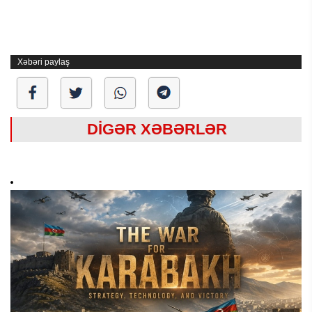
Xəbəri paylaş
DİGƏR XƏBƏRLƏR