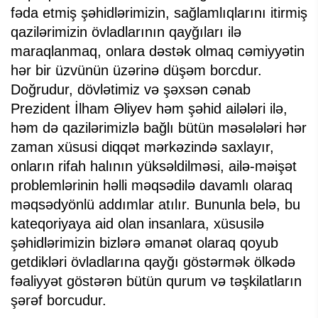
fəda etmiş şəhidlərimizin, sağlamlıqlarını itirmiş
qazilərimizin övladlarının qayğıları ilə
maraqlanmaq, onlara dəstək olmaq cəmiyyətin
hər bir üzvünün üzərinə düşəm borcdur.
Doğrudur, dövlətimiz və şəxsən cənab
Prezident İlham Əliyev həm şəhid ailələri ilə,
həm də qazilərimizlə bağlı bütün məsələləri hər
zaman xüsusi diqqət mərkəzində saxlayır,
onların rifah halının yüksəldilməsi, ailə-məişət
problemlərinin həlli məqsədilə davamlı olaraq
məqsədyönlü addımlar atılır. Bununla belə, bu
kateqoriyaya aid olan insanlara, xüsusilə
şəhidlərimizin bizlərə əmanət olaraq qoyub
getdikləri övladlarına qayğı göstərmək ölkədə
fəaliyyət göstərən bütün qurum və təşkilatların
şərəf borcudur.