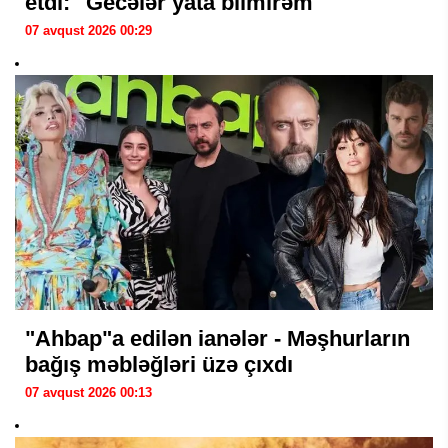
etdi: "Gecələr yata bilmirəm"
07 avqust 2026 00:29
"Ahbap"a edilən ianələr - Məşhurların
bağış məbləğləri üzə çıxdı
07 avqust 2026 00:13