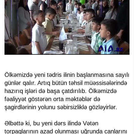
Ölkəmizdə yeni tədris ilinin başlanmasına sayılı
günlər qalır. Artıq bütün təhsil müəssisələrində
hazırıq işləri də başa çatdırılıb. Ölkəmizdə
fəaliyyət göstərən orta məktəblər də
şagirdlərinin yolunu səbirsizliklə gözləyirlər.
Əlbəttə ki, bu yeni dərs ilində Vətən
torpaqlarının azad olunması uğrunda canlarını