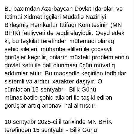
Bu baxımdan Azərbaycan Dövlət İdarələri və
İctimai Xidmət İşçiləri Müdafiə Nazirliyi
Birləşmiş Həmkarlar İttifaqı Komitəsinin (MN
BHİK) fəaliyyəti də təqdirəlayiqdir. Qeyd edək
ki, bu təşkilat tərəfindən mütəmadi olaraq
şəhid ailələri, müharibə əlilləri ilə çoxsaylı
görüşlər keçirilir, onların müxtəlif problemlərinin
dövlət xətti ilə həll olunması üçün müvafiq
addımlar atılır. Bu məqsədlə keçirilən tədbirlər
sistemli və ardıcıl xarakter daşıyır. O
cümlədən 15 sentyabr - Bilik Günü
münasibətilə şəhid ailələri ilə təşikl edilən
görüşlər artıq ənənəvi hal almışdır.
10 sentyabr 2025-ci il tarixində MN BHİK
tərəfindən 15 sentyabr - Bilik Günü