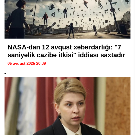
NASA-dan 12 avqust xəbərdarlığı: "7
saniyəlik cazibə itkisi" iddiası saxtadır
06 avqust 2026 20:39