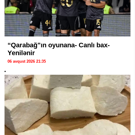
“Qarabağ”ın oyunana- Canlı bax-
Yenilənir
06 avqust 2026 21:35