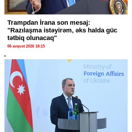
Trampdan İrana son mesaj:
"Razılaşma istəyirəm, əks halda güc
tətbiq olunacaq"
06 avqust 2026 18:15