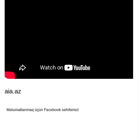
aia.az
Məlumatlanmaq üçün Facebook səhifəmizi