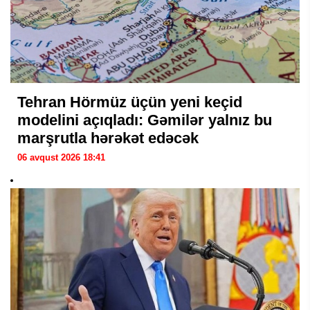
Tehran Hörmüz üçün yeni keçid
modelini açıqladı: Gəmilər yalnız bu
marşrutla hərəkət edəcək
06 avqust 2026 18:41