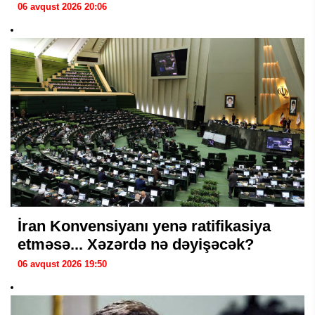
06 avqust 2026 20:06
İran Konvensiyanı yenə ratifikasiya
etməsə... Xəzərdə nə dəyişəcək?
06 avqust 2026 19:50