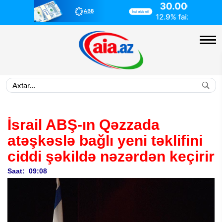
İsrail ABŞ-ın Qəzzada
atəşkəslə bağlı yeni təklifini
ciddi şəkildə nəzərdən keçirir
Saat: 09:08