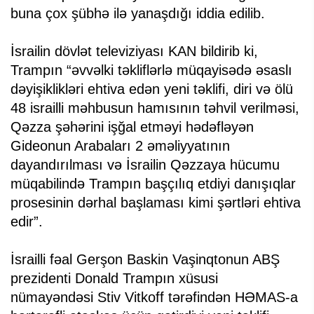
buna çox şübhə ilə yanaşdığı iddia edilib.
İsrailin dövlət televiziyası KAN bildirib ki,
Trampın “əvvəlki təkliflərlə müqayisədə əsaslı
dəyişiklikləri ehtiva edən yeni təklifi, diri və ölü
48 israilli məhbusun hamısının təhvil verilməsi,
Qəzza şəhərini işğal etməyi hədəfləyən
Gideonun Arabaları 2 əməliyyatının
dayandırılması və İsrailin Qəzzaya hücumu
müqabilində Trampın başçılıq etdiyi danışıqlar
prosesinin dərhal başlaması kimi şərtləri ehtiva
edir”.
İsrailli fəal Gerşon Baskin Vaşinqtonun ABŞ
prezidenti Donald Trampın xüsusi
nümayəndəsi Stiv Vitkoff tərəfindən HƏMAS-a