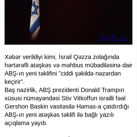
Xəbər verildiyi kimi, İsrail Qəzza zolağında
hərtərəfli atəşkəs və məhbus mübadiləsinə dair
ABŞ-ın yeni təklifini "ciddi şəkildə nəzərdən
keçirir".
Baş nazirlik, ABŞ prezidenti Donald Trampın
xüsusi nümayəndəsi Stiv Vitkoffun israilli fəal
Gershon Baskin vasitəsilə Həmas-a çatdırdığı
ABŞ-ın yeni atəşkəs təklifi ilə bağlı yazılı
açıqlama yayıb.