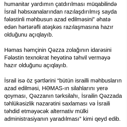
humanitar yardımın çatdırılması müqabilində
İsrail həbsxanalarından razılaşdırılmış sayda
fələstinli məhbusun azad edilməsini” əhatə
edən hərtərəfli atəşkəs razılaşmasına hazır
olduğunu açıqlayıb.
Həmas həmçinin Qəzza zolağının idarəsini
Fələstin texnokrat heyətinə təhvil verməyə
hazır olduğunu açıqlayıb.
İsrail isə öz şərtlərini “bütün israilli məhbusların
azad edilməsi, HƏMAS-ın silahlarını yerə
qoyması, Qəzzanın tərksilahı, İsrailin Qəzzada
təhlükəsizlik nəzarətini saxlaması və İsraili
təhdid etməyəcək alternativ mülki
administrasiyanın yaradılması” kimi qeyd edib.