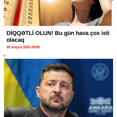
DİQQƏTLİ OLUN! Bu gün hava çox isti
olacaq
09 avqust 2026 09:00