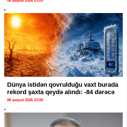
08 avqust 2026 23:05
Dünya istidən qovrulduğu vaxt burada
rekord şaxta qeydə alındı: -84 dərəcə
08 avqust 2026 23:00