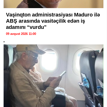
Vaşinqton administrasiyası Maduro ilə
ABŞ arasında vasitəçilik edən iş
adamını “vurdu”
09 avqust 2026 11:00