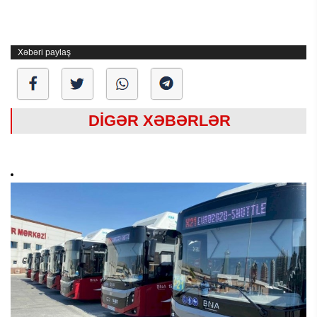
Xəbəri paylaş
DİGƏR XƏBƏRLƏR