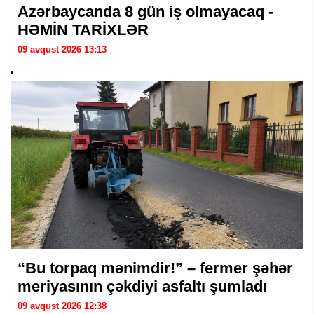
Azərbaycanda 8 gün iş olmayacaq -
HƏMİN TARİXLƏR
09 avqust 2026 13:13
“Bu torpaq mənimdir!” – fermer şəhər
meriyasının çəkdiyi asfaltı şumladı
09 avqust 2026 12:38