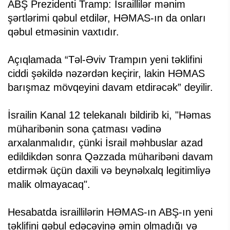
ABŞ Prezidenti Tramp: İsraillilər mənim
şərtlərimi qəbul etdilər, HƏMAS-ın da onları
qəbul etməsinin vaxtıdır.
Açıqlamada “Təl-Əviv Trampın yeni təklifini
ciddi şəkildə nəzərdən keçirir, lakin HƏMAS
barışmaz mövqeyini davam etdirəcək” deyilir.
İsrailin Kanal 12 telekanalı bildirib ki, "Həmas
müharibənin sona çatması vədinə
arxalanmalıdır, çünki İsrail məhbuslar azad
edildikdən sonra Qəzzada müharibəni davam
etdirmək üçün daxili və beynəlxalq legitimliyə
malik olmayacaq".
Hesabatda israillilərin HƏMAS-ın ABŞ-ın yeni
təklifini qəbul edəcəyinə əmin olmadığı və