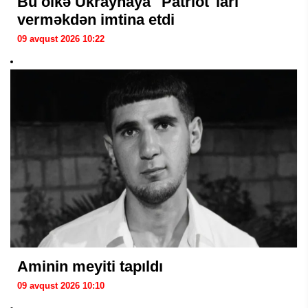
Bu ölkə Ukraynaya "Patriot"ları
verməkdən imtina etdi
09 avqust 2026 10:22
Aminin meyiti tapıldı
09 avqust 2026 10:10