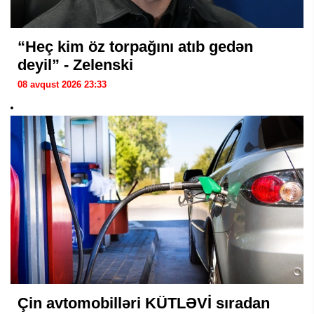
“Heç kim öz torpağını atıb gedən
deyil” - Zelenski
08 avqust 2026 23:33
Çin avtomobilləri KÜTLƏVİ sıradan