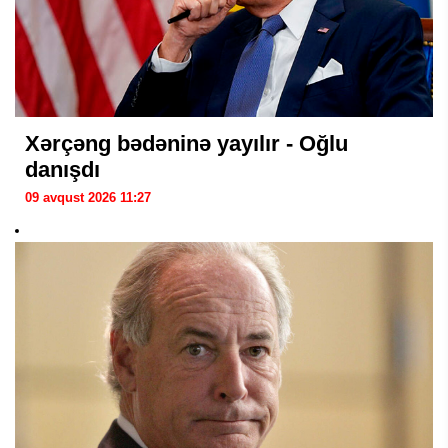
Xərçəng bədəninə yayılır - Oğlu
danışdı
09 avqust 2026 11:27