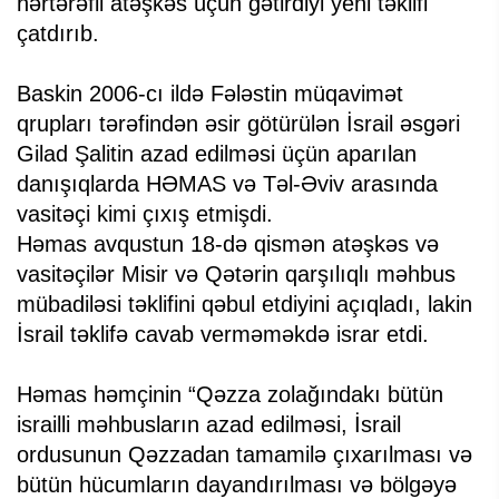
hərtərəfli atəşkəs üçün gətirdiyi yeni təklifi
çatdırıb.
Baskin 2006-cı ildə Fələstin müqavimət
qrupları tərəfindən əsir götürülən İsrail əsgəri
Gilad Şalitin azad edilməsi üçün aparılan
danışıqlarda HƏMAS və Təl-Əviv arasında
vasitəçi kimi çıxış etmişdi.
Həmas avqustun 18-də qismən atəşkəs və
vasitəçilər Misir və Qətərin qarşılıqlı məhbus
mübadiləsi təklifini qəbul etdiyini açıqladı, lakin
İsrail təklifə cavab verməməkdə israr etdi.
Həmas həmçinin “Qəzza zolağındakı bütün
israilli məhbusların azad edilməsi, İsrail
ordusunun Qəzzadan tamamilə çıxarılması və
bütün hücumların dayandırılması və bölgəyə