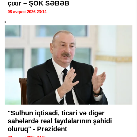
çıxır – ŞOK SƏBƏB
08 avqust 2026 23:14
"Sülhün iqtisadi, ticari və digər
sahələrdə real faydalarının şahidi
oluruq" - Prezident