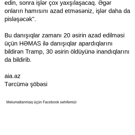
edin, sonra işlər çox yaxşılaşacaq. Əgər
onların hamısını azad etməsəniz, işlər daha da
pisləşəcək".
Bu danışıqlar zamanı 20 əsirin azad edilməsi
üçün HƏMAS ilə danışıqlar apardıqlarını
bildirən Tramp, 30 əsirin öldüyünə inandıqlarını
da bildirib.
aia.az
Tərcümə şöbəsi
Məlumatlanmaq üçün Facebook səhifəmizi