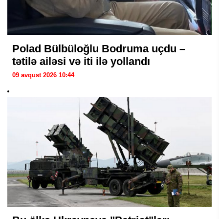
Polad Bülbüloğlu Bodruma uçdu –
tətilə ailəsi və iti ilə yollandı
09 avqust 2026 10:44