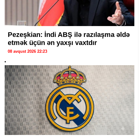
Pezeşkian: İndi ABŞ ilə razılaşma əldə
etmək üçün ən yaxşı vaxtdır
08 avqust 2026 22:23