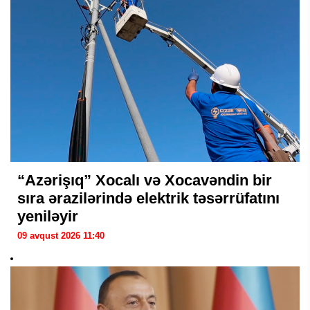
“Azərişıq” Xocalı və Xocavəndin bir
sıra ərazilərində elektrik təsərrüfatını
yeniləyir
09 avqust 2026 11:40