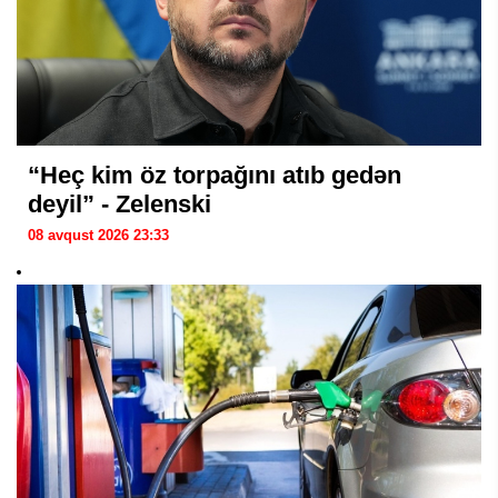
“Heç kim öz torpağını atıb gedən
deyil” - Zelenski
08 avqust 2026 23:33