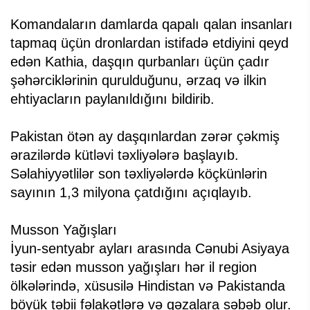
Komandaların damlarda qapalı qalan insanları
tapmaq üçün dronlardan istifadə etdiyini qeyd
edən Kathia, daşqın qurbanları üçün çadır
şəhərciklərinin qurulduğunu, ərzaq və ilkin
ehtiyacların paylanıldığını bildirib.
Pakistan ötən ay daşqınlardan zərər çəkmiş
ərazilərdə kütləvi təxliyələrə başlayıb.
Səlahiyyətlilər son təxliyələrdə köçkünlərin
sayının 1,3 milyona çatdığını açıqlayıb.
Musson Yağışları
İyun-sentyabr ayları arasında Cənubi Asiyaya
təsir edən musson yağışları hər il region
ölkələrində, xüsusilə Hindistan və Pakistanda
böyük təbii fəlakətlərə və qəzalara səbəb olur.