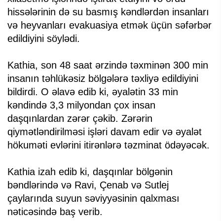
hissələrinin də su basmış kəndlərdən insanları
və heyvanları evakuasiya etmək üçün səfərbər
edildiyini söylədi.
Kathia, son 48 saat ərzində təxminən 300 min
insanın təhlükəsiz bölgələrə təxliyə edildiyini
bildirdi. O əlavə edib ki, əyalətin 33 min
kəndində 3,3 milyondan çox insan
daşqınlardan zərər çəkib. Zərərin
qiymətləndirilməsi işləri davam edir və əyalət
hökuməti evlərini itirənlərə təzminat ödəyəcək.
Kathia izah edib ki, daşqınlar bölgənin
bəndlərində və Ravi, Çenab və Sutlej
çaylarında suyun səviyyəsinin qalxması
nəticəsində baş verib.