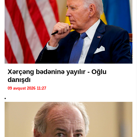
Xərçəng bədəninə yayılır - Oğlu
danışdı
09 avqust 2026 11:27