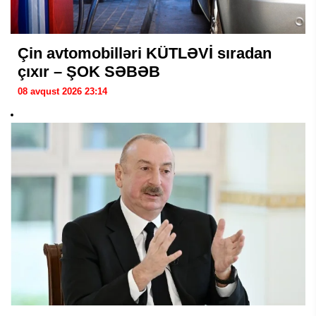
Çin avtomobilləri KÜTLƏVİ sıradan
çıxır – ŞOK SƏBƏB
08 avqust 2026 23:14