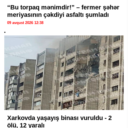
“Bu torpaq mənimdir!” – fermer şəhər
meriyasının çəkdiyi asfaltı şumladı
09 avqust 2026 12:38
Xarkovda yaşayış binası vuruldu - 2
ölü, 12 yaralı