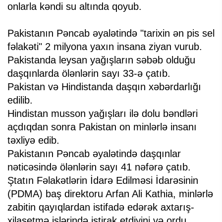
onlarla kəndi su altında qoyub.
Pakistanın Pəncab əyalətində "tarixin ən pis sel
fəlakəti" 2 milyona yaxın insana ziyan vurub.
Pakistanda leysan yağışların səbəb olduğu
daşqınlarda ölənlərin sayı 33-ə çatıb.
Pakistan və Hindistanda daşqın xəbərdarlığı
edilib.
Hindistan musson yağışları ilə dolu bəndləri
açdıqdan sonra Pakistan on minlərlə insanı
təxliyə edib.
Pakistanın Pəncab əyalətində daşqınlar
nəticəsində ölənlərin sayı 41 nəfərə çatıb.
Ştatın Fəlakətlərin İdarə Edilməsi İdarəsinin
(PDMA) baş direktoru Arfan Ali Kathia, minlərlə
zabitin qayıqlardan istifadə edərək axtarış-
xilasetmə işlərində iştirak etdiyini və ordu