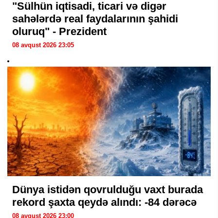
"Sülhün iqtisadi, ticari və digər
sahələrdə real faydalarının şahidi
oluruq" - Prezident
08 avqust 2026 23:05
Dünya istidən qovrulduğu vaxt burada
rekord şaxta qeydə alındı: -84 dərəcə
08 avqust 2026 23:00