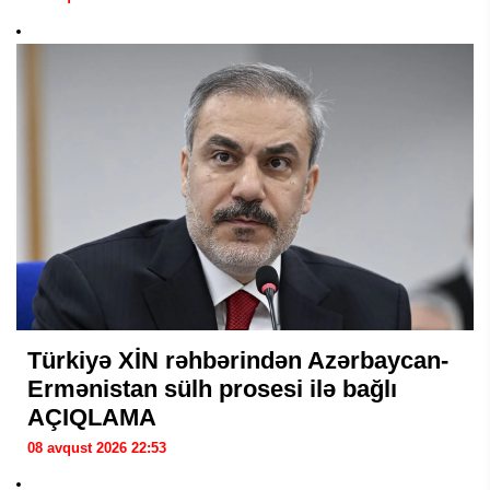
Türkiyə XİN rəhbərindən Azərbaycan-
Ermənistan sülh prosesi ilə bağlı
AÇIQLAMA
08 avqust 2026 22:53