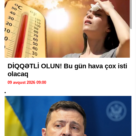
DİQQƏTLİ OLUN! Bu gün hava çox isti
olacaq
09 avqust 2026 09:00