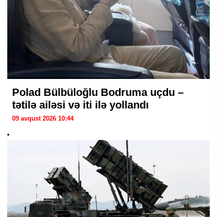
Polad Bülbüloğlu Bodruma uçdu –
tətilə ailəsi və iti ilə yollandı
09 avqust 2026 10:44