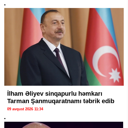
İlham Əliyev sinqapurlu həmkarı
Tarman Şanmuqaratnamı təbrik edib
09 avqust 2026 11:34