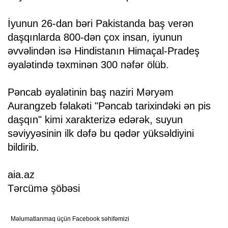
İyunun 26-dan bəri Pakistanda baş verən
daşqınlarda 800-dən çox insan, iyunun
əvvəlindən isə Hindistanın Himaçal-Pradeş
əyalətində təxminən 300 nəfər ölüb.
Pəncab əyalətinin baş naziri Məryəm
Aurangzeb fəlakəti "Pəncab tarixindəki ən pis
daşqın" kimi xarakterizə edərək, suyun
səviyyəsinin ilk dəfə bu qədər yüksəldiyini
bildirib.
aia.az
Tərcümə şöbəsi
Məlumatlanmaq üçün Facebook səhifəmizi