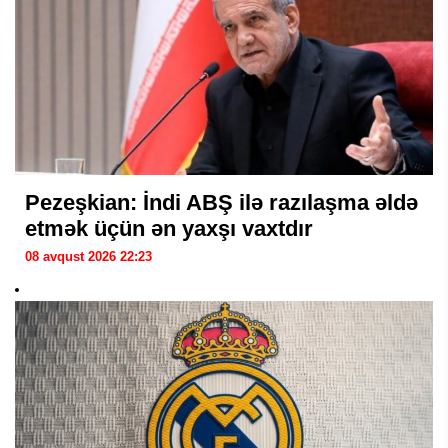
Pezeşkian: İndi ABŞ ilə razılaşma əldə
etmək üçün ən yaxşı vaxtdır
08 avqust 2026 22:23