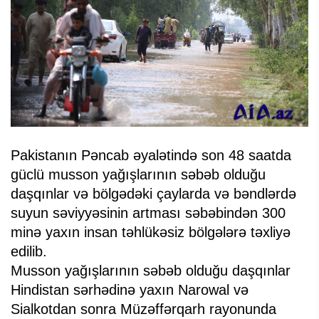
Pakistanın Pəncab əyalətində son 48 saatda
güclü musson yağışlarının səbəb olduğu
daşqınlar və bölgədəki çaylarda və bəndlərdə
suyun səviyyəsinin artması səbəbindən 300
minə yaxın insan təhlükəsiz bölgələrə təxliyə
edilib.
Musson yağışlarının səbəb olduğu daşqınlar
Hindistan sərhədinə yaxın Narowal və
Sialkotdan sonra Müzəffərqarh rayonunda