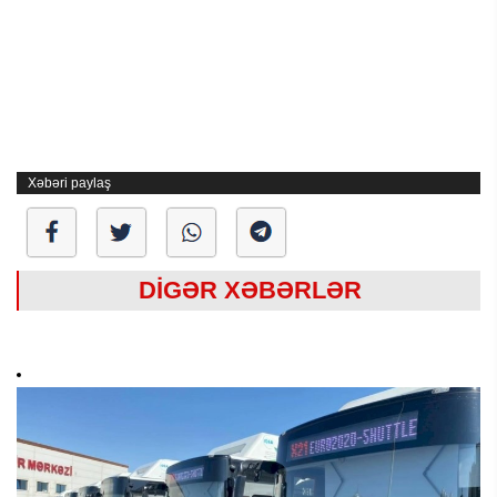
Xəbəri paylaş
DİGƏR XƏBƏRLƏR