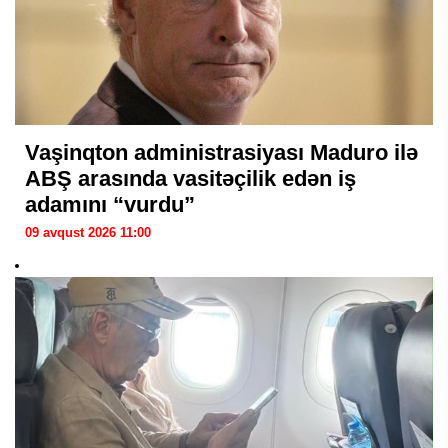
Vaşinqton administrasiyası Maduro ilə
ABŞ arasında vasitəçilik edən iş
adamını “vurdu”
09 avqust 2026 11:00