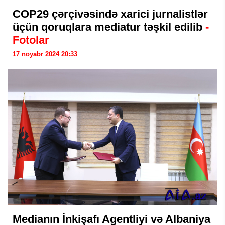
COP29 çərçivəsində xarici jurnalistlər
üçün qoruqlara mediatur təşkil edilib
-
Fotolar
17 noyabr 2024 20:33
Medianın İnkişafı Agentliyi və Albaniya