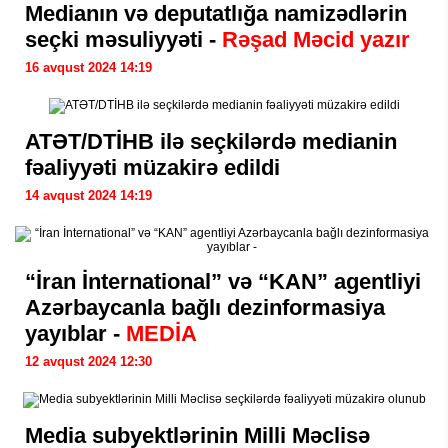
Medianın və deputatlığa namizədlərin
seçki məsuliyyəti -
Rəşad Məcid yazır
16 avqust 2024 14:19
ATƏT/DTİHB ilə seçkilərdə medianin
fəaliyyəti müzakirə edildi
14 avqust 2024 14:19
“İran İnternational” və “KAN” agentliyi
Azərbaycanla bağlı dezinformasiya
yayıblar -
MEDİA
12 avqust 2024 12:30
Media subyektlərinin Milli Məclisə