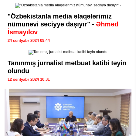
"Özbəkistanla media əlaqələrimiz
nümunəvi səciyyə daşıyır" -
Əhməd
İsmayılov
24 sentyabr 2024 09:44
Tanınmış jurnalist mətbuat katibi təyin
olundu
12 sentyabr 2024 10:31