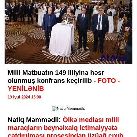
Milli Mətbuatın 149 illiyinə həsr
olunmuş konfrans keçirilib -
FOTO -
YENİLƏNİB
19 iyul 2024 13:00
Natiq Məmmədli:
Ölkə mediası milli
maraqların beynəlxalq ictimaiyyətə
çatdırılması prosesindən üzüağ çıxıb