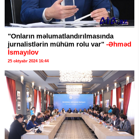
"Onların məlumatlandırılmasında
jurnalistlərin mühüm rolu var"
-Əhməd
İsmayılov
25 oktyabr 2024 16:44