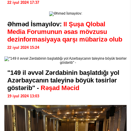
22 iyul 2024 17:37
Əhməd İsmayılov:
II Şuşa Qlobal
Media Forumunun əsas mövzusu
dezinformasiyaya qarşı mübarizə olub
22 iyul 2024 15:24
"149 il əvvəl Zərdabinin başlatdığı yol
Azərbaycanın taleyinə böyük təsirlər
göstərib" -
Rəşad Məcid
19 iyul 2024 13:03