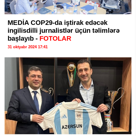
MEDİA COP29-da iştirak edəcək
ingilisdilli jurnalistlər üçün təlimlərə
başlayıb -
FOTOLAR
31 oktyabr 2024 17:41