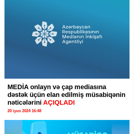
MEDİA onlayn və çap mediasına
dəstək üçün elan edilmiş müsabiqənin
nəticələrini
AÇIQLADI
20 iyun 2024 16:48