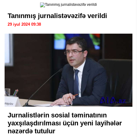
Tanınmış jurnalistəvəzifə verildi
29 iyul 2024 09:38
Jurnalistlərin sosial təminatının
yaxşılaşdırılması üçün yeni layihələr
nəzərdə tutulur