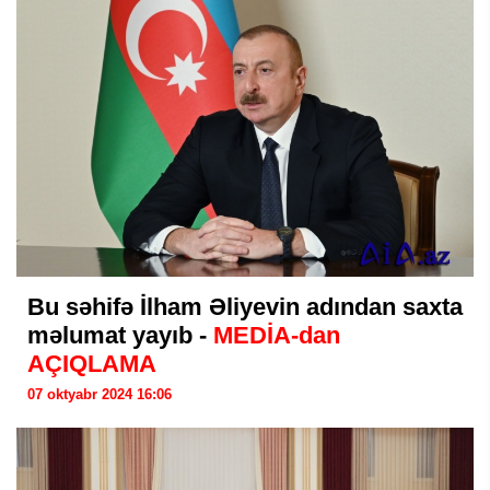
Bu səhifə İlham Əliyevin adından saxta
məlumat yayıb -
MEDİA-dan
AÇIQLAMA
07 oktyabr 2024 16:06