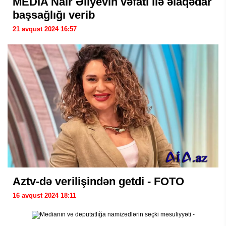
MEDİA Nair Əliyevin vəfatı ilə əlaqədar
başsağlığı verib
21 avqust 2024 16:57
Aztv-də verilişindən getdi - FOTO
16 avqust 2024 18:11