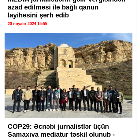
azad edilməsi ilə bağlı qanun
layihəsini şərh edib
20 noyabr 2024 15:55
COP29: Əcnəbi jurnalistlər üçün
Şamaxıya mediatur təşkil olunub -