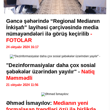
Gəncə şəhərində “Regional Medianın
İnkişafı” layihəsi çərçivəsində media
nümayəndələri ilə görüş keçirilib
-
FOTOLAR
24 oktyabr 2024 16:17
"Dezinformasiyalar daha çox sosial
şəbəkələr üzərindən yayılır" -
Natiq
Məmmədli
21 oktyabr 2024 11:56
Əhməd İsmayılov:
Medianın yeni
formalaşan trendləri özü ilə birlikdə