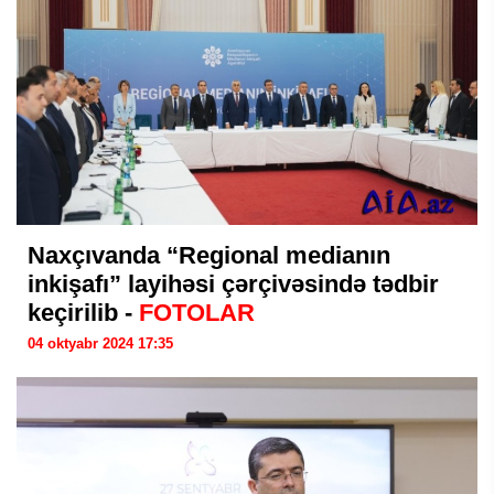
Naxçıvanda “Regional medianın
inkişafı” layihəsi çərçivəsində tədbir
keçirilib -
FOTOLAR
04 oktyabr 2024 17:35