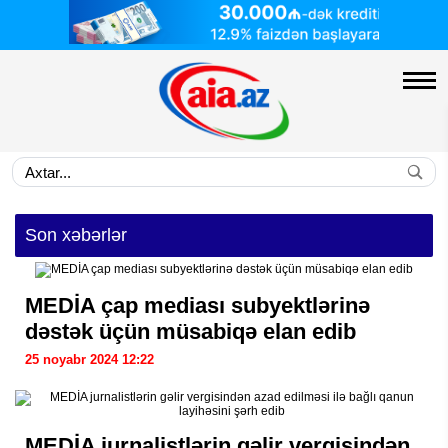
Son xəbərlər
MEDİA çap mediası subyektlərinə
dəstək üçün müsabiqə elan edib
25 noyabr 2024 12:22
MEDİA jurnalistlərin gəlir vergisindən