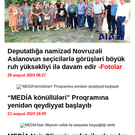
Deputatlığa namizəd Novruzəli
Aslanovun seçicilərlə görüşləri böyük
ruh yüksəkliyi ilə davam edir
-Fotolar
28 avqust 2024 08:27
“MEDİA könüllüləri” Proqramına
yenidən qeydiyyat başlayıb
23 avqust 2024 18:09