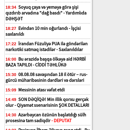
Soyuq çaya və yeməyə görə şişi
18:34
qızdırıb arvadına "dağ basdı" - Yardımlıda
DƏHŞƏT
Evindən 10 min oğurlandı - İşçisi
18:27
saxlanıldı
İrandan Füzuliyə PUA ilə göndərilən
17:22
narkotiki satmaq istədilər - Saxlanıldılar
Bu ərazidə başqa ölkəyə aid HƏRBİ
16:00
BAZA TAPILDI - CİDDİ TƏHLÜKƏ
08.08.08 savaşından 18 il ötür – rus-
15:30
gürcü müharibəsinin dərdləri və dərsləri
Messinin atası vəfat etdi
15:09
SON DƏQİQƏ! Min illik qorxu gerçək
14:49
olur - Qiyamət ssenarisinin ŞOK DETALLARI
Azərbaycan özünün başlatdığı sülh
14:30
prosesinə tam sadiqdir
- DEPUTAT