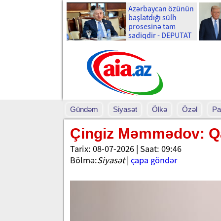
Azərbaycan özünün
başlatdığı sülh
prosesinə tam
sadiqdir - DEPUTAT
Gündəm
Siyasət
Ölkə
Özəl
Pa
Çingiz Məmmədov: Qar
Tarix: 08-07-2026 | Saat: 09:46
Bölmə:
Siyasət
|
çapa göndər