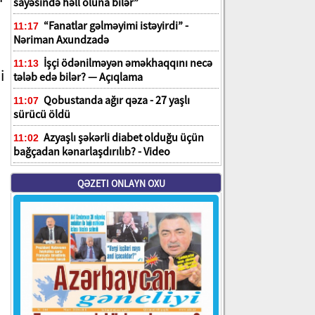
sayəsində həll oluna bilər”
“Fanatlar gəlməyimi istəyirdi” -
11:17
Nəriman Axundzadə
İşçi ödənilməyən əməkhaqqını necə
11:13
i
tələb edə bilər? — Açıqlama
Qobustanda ağır qəza - 27 yaşlı
11:07
sürücü öldü
Azyaşlı şəkərli diabet olduğu üçün
11:02
bağçadan kənarlaşdırılıb? - Video
QƏZETI ONLAYN OXU