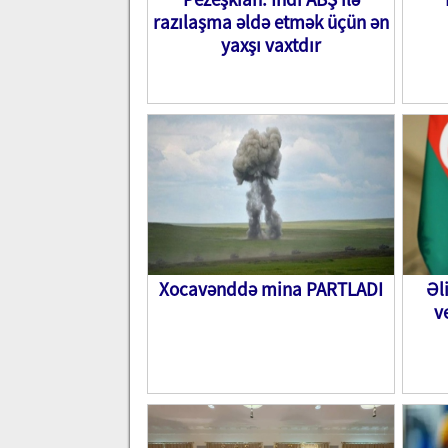
razılaşma əldə etmək üçün ən
yaxşı vaxtdır
Xocavənddə mina PARTLADI
Əl
v