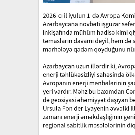
2026-cı il iyulun 1-də Avropa Kom
Azərbaycana növbəti işgüzar səfər
inkişafında mühüm hadisə kimi qiy
təmasların davamı deyil, həm də s
mərhələyə qədəm qoyduğunu nüma
Azərbaycan uzun illərdir ki, Avropan
enerji təhlükəsizliyi sahəsində öl
Avropanın enerji mənbələrinin şax
yeri vardır. Məhz bu baxımdan Cənu
də geosiyasi əhəmiyyət daşıyan be
Ursula Fon der Lyayenin əvvəlki i
zamanı enerji əməkdaşlığının geniş
regional sabitlik məsələlərinin di