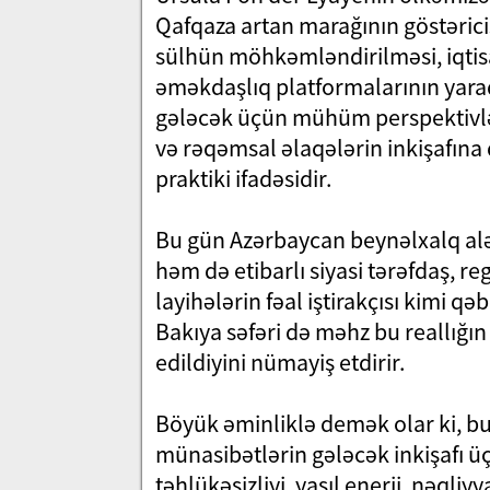
Qafqaza artan marağının göstərici
sülhün möhkəmləndirilməsi, iqtisa
əməkdaşlıq platformalarının yara
gələcək üçün mühüm perspektivlər 
və rəqəmsal əlaqələrin inkişafın
praktiki ifadəsidir.
Bu gün Azərbaycan beynəlxalq aləm
həm də etibarlı siyasi tərəfdaş, 
layihələrin fəal iştirakçısı kimi q
Bakıya səfəri də məhz bu reallığ
edildiyini nümayiş etdirir.
Böyük əminliklə demək olar ki, bu
münasibətlərin gələcək inkişafı 
təhlükəsizliyi, yaşıl enerji, nəql