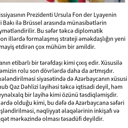
issiyasının Prezidenti Ursula Fon der Lyayenin
i Bakı ilə Brüssel arasında münasibətlərin
mətləndirilir. Bu səfər təkcə diplomatik
on illərdə formalaşmış strateji əməkdaşlığın yeni
yiş etdirən çox mühüm bir amildir.
ın etibarlı bir tərəfdaşı kimi çıxış edir. Xüsusilə
kəmizin rolu son dövrlərdə daha da artmışdır.
ələndirilməsi siyasətində də Azərbaycanın xüsusi
b Qaz Dəhlizi layihəsi təkcə iqtisadi deyil, həm
ynəlxalq bir layihə kimi özünü təsdiqləmişdir.
llərdə olduğu kimi, bu dəfə də Azərbaycana səfəri
ləndirilməsi, nəqliyyat əlaqələrinin inkişafı və
qqət mərkəzində olması təsadüfi deyildir.