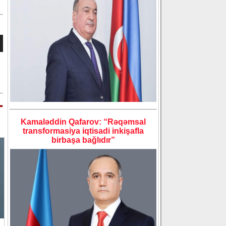
Kamaləddin Qafarov: “Rəqəmsal
transformasiya iqtisadi inkişafla
birbaşa bağlıdır”