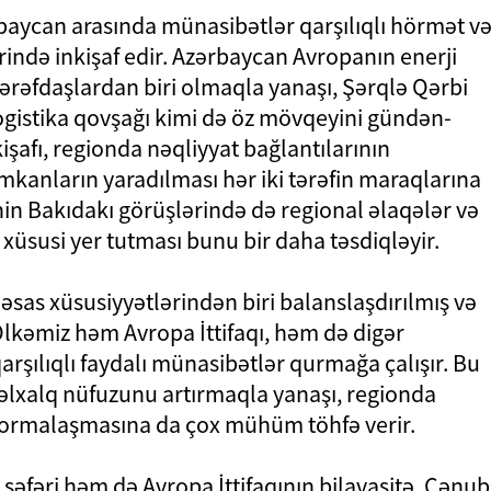
ərbaycan arasında münasibətlər qarşılıqlı hörmət v
rində inkişaf edir. Azərbaycan Avropanın enerji
tərəfdaşlardan biri olmaqla yanaşı, Şərqlə Qərbi
ogistika qovşağı kimi də öz mövqeyini gündən-
işafı, regionda nəqliyyat bağlantılarının
 imkanların yaradılması hər iki tərəfin maraqlarına
nin Bakıdakı görüşlərində də regional əlaqələr və
xüsusi yer tutması bunu bir daha təsdiqləyir.
 əsas xüsusiyyətlərindən biri balanslaşdırılmış və
lkəmiz həm Avropa İttifaqı, həm də digər
rşılıqlı faydalı münasibətlər qurmağa çalışır. Bu
əlxalq nüfuzunu artırmaqla yanaşı, regionda
 formalaşmasına da çox mühüm töhfə verir.
səfəri həm də Avropa İttifaqının bilavasitə, Cənub