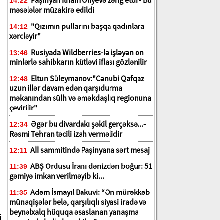
Paşinyan İlham Əliyevə zəng etdi - Bu
14:22
ə
məsələlər müzakirə edildi
"Qızımın pullarını başqa qadınlara
14:12
xərcləyir"
Rusiyada Wildberries-lə işləyən on
13:46
minlərlə sahibkarın kütləvi iflası gözlənilir
Eltun Süleymanov:"Cənubi Qafqaz
12:48
uzun illər davam edən qarşıdurma
məkanından sülh və əməkdaşlıq regionuna
çevirilir"
Əgər bu divardakı şəkil gerçəksə...-
12:34
Rəsmi Tehran təcili izah verməlidir
Aİİ sammitində Paşinyana sərt mesaj
12:11
ABŞ Ordusu İranı dənizdən boğur: 51
11:39
gəmiyə imkan verilməyib ki...
Adəm İsmayıl Bakuvi: “Ən mürəkkəb
11:35
münaqişələr belə, qarşılıqlı siyasi iradə və
beynəlxalq hüquqa əsaslanan yanaşma
i