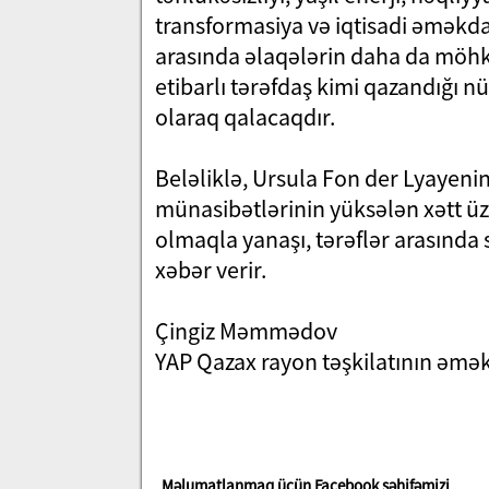
transformasiya və iqtisadi əməkdaş
arasında əlaqələrin daha da möh
etibarlı tərəfdaş kimi qazandığı n
olaraq qalacaqdır.
Beləliklə, Ursula Fon der Lyayeni
münasibətlərinin yüksələn xətt üz
olmaqla yanaşı, tərəflər arasında
xəbər verir.
Çingiz Məmmədov
YAP Qazax rayon təşkilatının əmə
Məlumatlanmaq üçün Facebook səhifəmizi