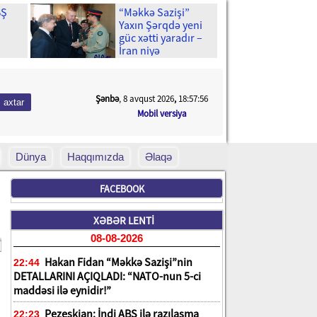
BŞ
“Məkkə Sazişi”
Yaxın Şərqdə yeni
güc xətti yaradır –
İran niyə
un
narahatdır?
n bir
Şənbə
, 8 avqust 2026
,
18:57:57
Mobil versiya
Dünya
Haqqımızda
Əlaqə
FACEBOOK
XƏBƏR LENTİ
08-08-2026
Hakan Fidan “Məkkə Sazişi”nin
22:44
DETALLARINI AÇIQLADI: “NATO-nun 5-ci
maddəsi ilə eynidir!”
Pezeşkian: İndi ABŞ ilə razılaşma
22:23