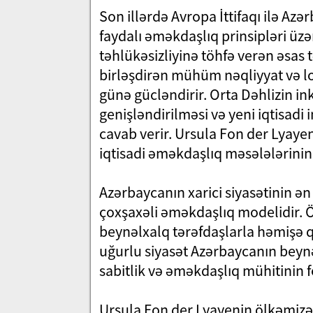
Son illərdə Avropa İttifaqı ilə Az
faydalı əməkdaşlıq prinsipləri üzə
təhlükəsizliyinə töhfə verən əsas 
birləşdirən mühüm nəqliyyat və l
günə gücləndirir. Orta Dəhlizin ink
genişləndirilməsi və yeni iqtisadi
cavab verir. Ursula Fon der Lyaye
iqtisadi əməkdaşlıq məsələlərinin 
Azərbaycanın xarici siyasətinin ən
çoxşaxəli əməkdaşlıq modelidir. Ö
beynəlxalq tərəfdaşlarla həmişə qa
uğurlu siyasət Azərbaycanın beyn
sabitlik və əməkdaşlıq mühitinin
Ursula Fon der Lyayenin ölkəmizə 