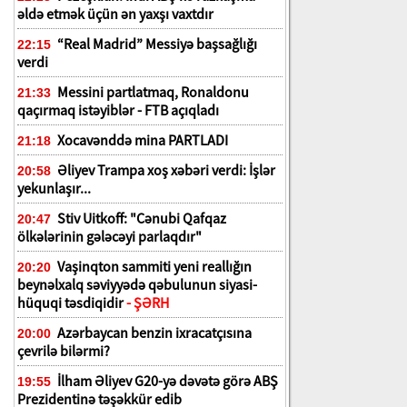
əldə etmək üçün ən yaxşı vaxtdır
“Real Madrid” Messiyə başsağlığı
22:15
verdi
Messini partlatmaq, Ronaldonu
21:33
qaçırmaq istəyiblər - FTB açıqladı
Xocavənddə mina PARTLADI
21:18
Əliyev Trampa xoş xəbəri verdi: İşlər
20:58
yekunlaşır...
Stiv Uitkoff: "Cənubi Qafqaz
20:47
ölkələrinin gələcəyi parlaqdır"
Vaşinqton sammiti yeni reallığın
20:20
beynəlxalq səviyyədə qəbulunun siyasi-
hüquqi təsdiqidir
- ŞƏRH
Azərbaycan benzin ixracatçısına
20:00
çevrilə bilərmi?
İlham Əliyev G20-yə dəvətə görə ABŞ
19:55
Prezidentinə təşəkkür edib