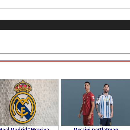
Real Madrid” Messiyə
Messini partlatmaq,