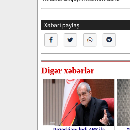
Xəbəri paylaş
Digər xəbərlər
Pezeşkian: İndi ABŞ ilə
“