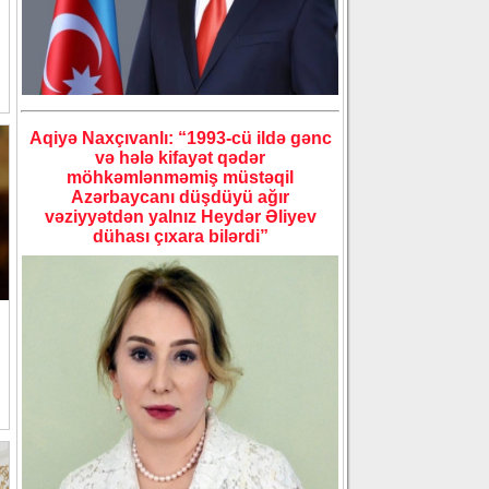
Aqiyə Naxçıvanlı: “1993-cü ildə gənc
və hələ kifayət qədər
möhkəmlənməmiş müstəqil
Azərbaycanı düşdüyü ağır
vəziyyətdən yalnız Heydər Əliyev
dühası çıxara bilərdi”