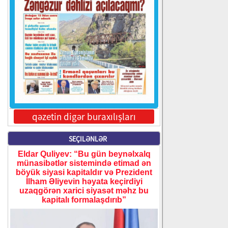
qəzetin digər buraxılışları
SEÇILƏNLƏR
Eldar Quliyev: “Bu gün beynəlxalq
münasibətlər sistemində etimad ən
böyük siyasi kapitaldır və Prezident
İlham Əliyevin həyata keçirdiyi
uzaqgörən xarici siyasət məhz bu
kapitalı formalaşdırıb”