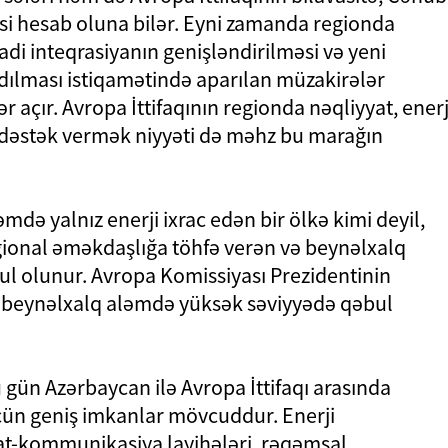
si hesab oluna bilər. Eyni zamanda regionda
di inteqrasiyanın genişləndirilməsi və yeni
dılması istiqamətində aparılan müzakirələr
açır. Avropa İttifaqının regionda nəqliyyat, enerj
a dəstək vermək niyyəti də məhz bu marağın
də yalnız enerji ixrac edən bir ölkə kimi deyil,
regional əməkdaşlığa töhfə verən və beynəlxalq
əbul olunur. Avropa Komissiyası Prezidentinin
ın beynəlxalq aləmdə yüksək səviyyədə qəbul
 gün Azərbaycan ilə Avropa İttifaqı arasında
üçün geniş imkanlar mövcuddur. Enerji
iyyat-kommunikasiya layihələri, rəqəmsal