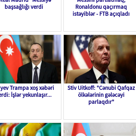
başsağlığı verdi
Ronaldonu qaçırmaq
istəyiblər - FTB açıqladı
iyev Trampa xoş xəbəri
Stiv Uitkoff: "Cənubi Qafqaz
erdi: İşlər yekunlaşır...
ölkələrinin gələcəyi
parlaqdır"