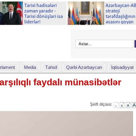
Tarixi hadisələri
Azərbaycan-A
zaman yaradır -
strateji
Tarixi dönüşləri isə
tərəfdaşlığının
liderlər!
əsasını qoyan
memorandum
imzalanmasını
ili tamam olur
rlament
Media
Təhsil
Qərbi Azərbaycan
İqtisadiyyat
şılıqlı faydalı münasibətlər
Şirift ölçüsü: