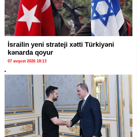
İsrailin yeni strateji xətti Türkiyəni
kənarda qoyur
07 avqust 2026 18:13