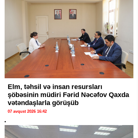
Elm, təhsil və insan resursları
şöbəsinin müdiri Fərid Nəcəfov Qaxda
vətəndaşlarla görüşüb
07 avqust 2026 16:42