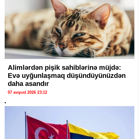
Alimlərdən pişik sahiblərinə müjdə:
Evə uyğunlaşmaq düşündüyünüzdən
daha asandır
07 avqust 2026 23:12