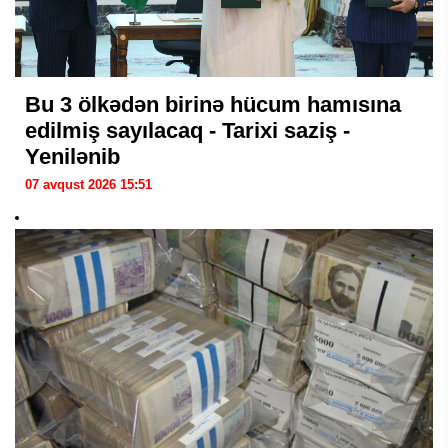
Bu 3 ölkədən birinə hücum hamısına
edilmiş sayılacaq - Tarixi saziş -
Yenilənib
07 avqust 2026 15:51