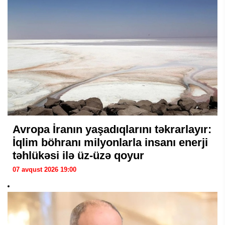
Avropa İranın yaşadıqlarını təkrarlayır:
İqlim böhranı milyonlarla insanı enerji
təhlükəsi ilə üz-üzə qoyur
07 avqust 2026 19:00