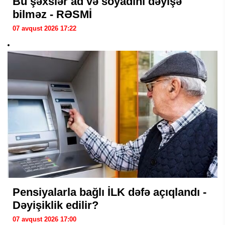
Bu şəxslər ad və soyadını dəyişə
bilməz - RƏSMİ
07 avqust 2026 17:22
Pensiyalarla bağlı İLK dəfə açıqlandı -
Dəyişiklik edilir?
07 avqust 2026 17:00