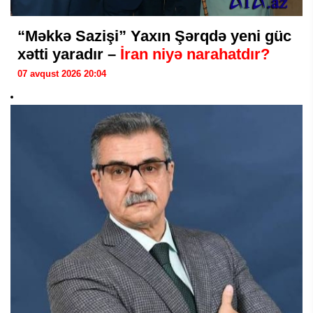
“Məkkə Sazişi” Yaxın Şərqdə yeni güc
xətti yaradır –
İran niyə narahatdır?
07 avqust 2026 20:04