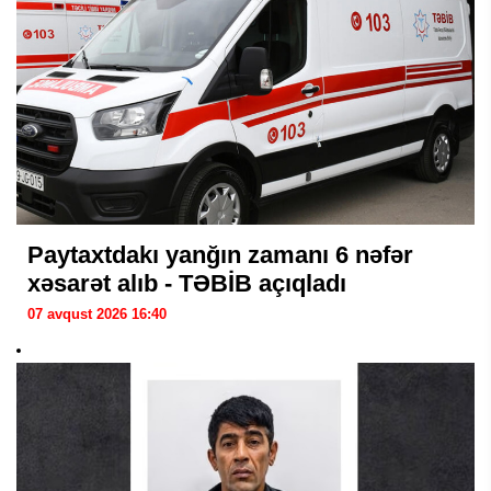
Paytaxtdakı yanğın zamanı 6 nəfər
xəsarət alıb - TƏBİB açıqladı
07 avqust 2026 16:40