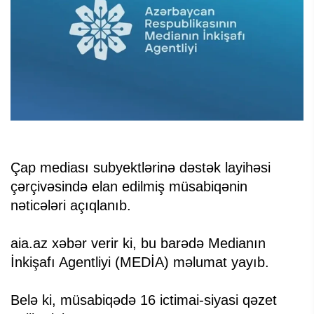
Çap mediası subyektlərinə dəstək layihəsi
çərçivəsində elan edilmiş müsabiqənin
nəticələri açıqlanıb.
aia.az xəbər verir ki, bu barədə Medianın
İnkişafı Agentliyi (MEDİA) məlumat yayıb.
Belə ki, müsabiqədə 16 ictimai-siyasi qəzet