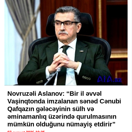
Novruzəli Aslanov: “Bir il əvvəl
Vaşinqtonda imzalanan sənəd Cənubi
Qafqazın gələcəyinin sülh və
əminamanlıq üzərində qurulmasının
mümkün olduğunu nümayiş etdirir”