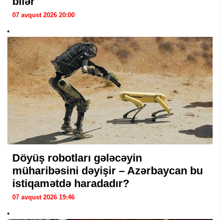
bilər
07 avqust 2026 20:00
Döyüş robotları gələcəyin
müharibəsini dəyişir – Azərbaycan bu
istiqamətdə haradadır?
07 avqust 2026 19:46