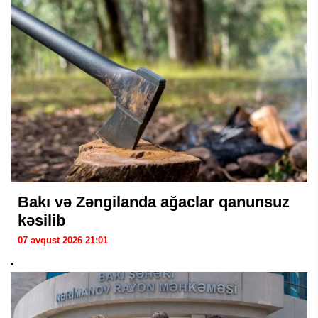
Bakı və Zəngilanda ağaclar qanunsuz
kəsilib
07 avqust 2026 21:01