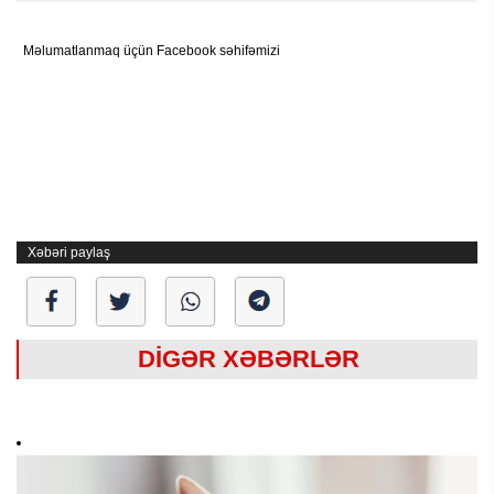
Məlumatlanmaq üçün Facebook səhifəmizi
Xəbəri paylaş
DİGƏR XƏBƏRLƏR