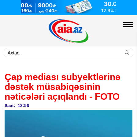
Çap mediası subyektlərinə
dəstək müsabiqəsinin
nəticələri açıqlandı -
FOTO
Saat: 13:56