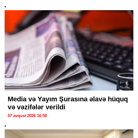
Media və Yayım Şurasına əlavə hüquq
və vəzifələr verildi
07 avqust 2026 16:58