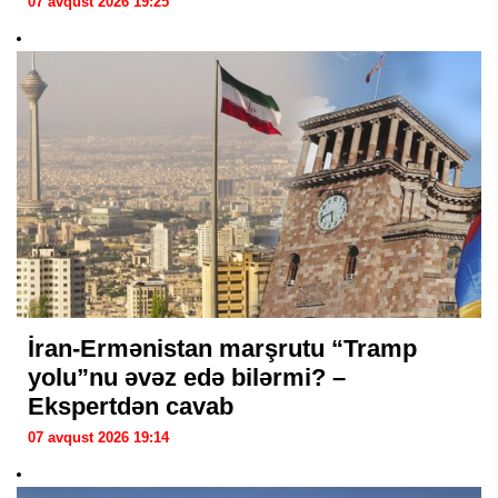
07 avqust 2026 19:25
İran-Ermənistan marşrutu “Tramp
yolu”nu əvəz edə bilərmi? –
Ekspertdən cavab
07 avqust 2026 19:14