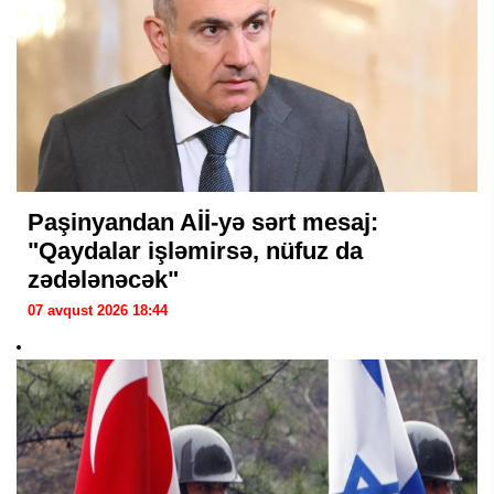
Paşinyandan Aİİ-yə sərt mesaj:
"Qaydalar işləmirsə, nüfuz da
zədələnəcək"
07 avqust 2026 18:44