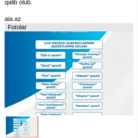
qalib olub.
aia.az
Fotolar