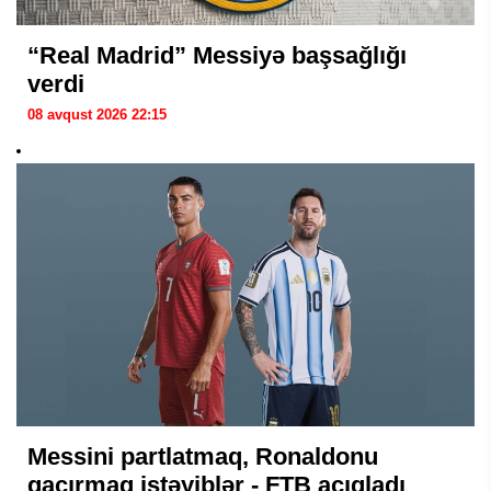
“Real Madrid” Messiyə başsağlığı
verdi
08 avqust 2026 22:15
Messini partlatmaq, Ronaldonu
qaçırmaq istəyiblər - FTB açıqladı