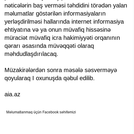
nəticələrin baş verməsi təhdidini törədən yalan
məlumatlar göstərilən informasiyaların
yerləşdirilməsi hallarında internet informasiya
ehtiyatına və ya onun müvafiq hissəsinə
müraciət müvafiq icra hakimiyyəti orqanının
qərarı əsasında müvəqqəti olaraq
məhdudlaşdırılacaq.
Müzakirələrdən sonra məsələ səsverməyə
qoyularaq I oxunuşda qəbul edilib.
aia.az
Məlumatlanmaq üçün Facebook səhifəmizi