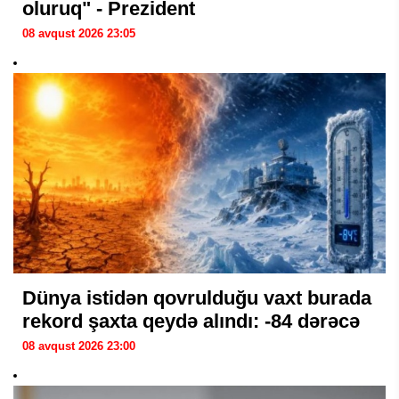
oluruq" - Prezident
08 avqust 2026 23:05
Dünya istidən qovrulduğu vaxt burada
rekord şaxta qeydə alındı: -84 dərəcə
08 avqust 2026 23:00