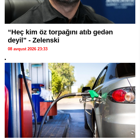
“Heç kim öz torpağını atıb gedən
deyil” - Zelenski
08 avqust 2026 23:33