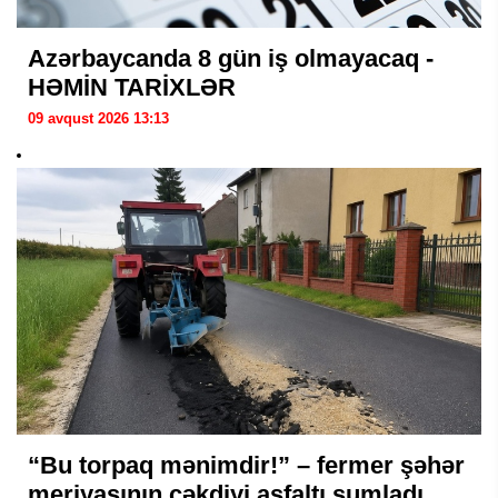
Azərbaycanda 8 gün iş olmayacaq -
HƏMİN TARİXLƏR
09 avqust 2026 13:13
“Bu torpaq mənimdir!” – fermer şəhər
meriyasının çəkdiyi asfaltı şumladı