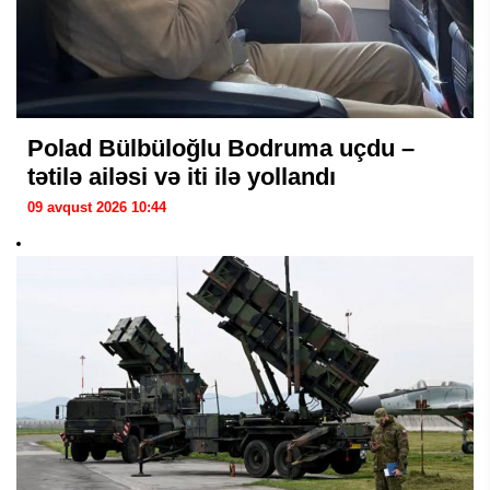
Polad Bülbüloğlu Bodruma uçdu –
tətilə ailəsi və iti ilə yollandı
09 avqust 2026 10:44