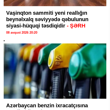
Vaşinqton sammiti yeni reallığın
beynəlxalq səviyyədə qəbulunun
siyasi-hüquqi təsdiqidir
- ŞƏRH
08 avqust 2026 20:20
Azərbaycan benzin ixracatçısına