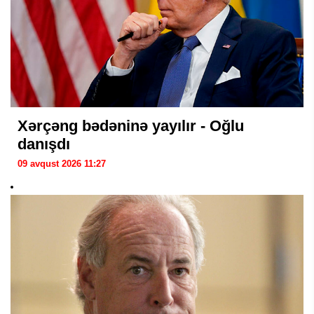
Xərçəng bədəninə yayılır - Oğlu
danışdı
09 avqust 2026 11:27