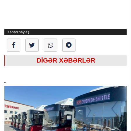
Xəbəri paylaş
DİGƏR XƏBƏRLƏR