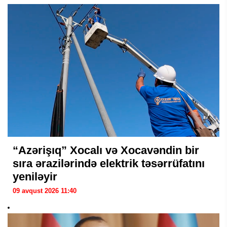
“Azərişıq” Xocalı və Xocavəndin bir
sıra ərazilərində elektrik təsərrüfatını
yeniləyir
09 avqust 2026 11:40