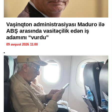
Vaşinqton administrasiyası Maduro ilə
ABŞ arasında vasitəçilik edən iş
adamını “vurdu”
09 avqust 2026 11:00