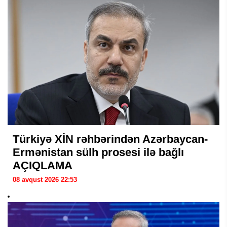
Türkiyə XİN rəhbərindən Azərbaycan-
Ermənistan sülh prosesi ilə bağlı
AÇIQLAMA
08 avqust 2026 22:53