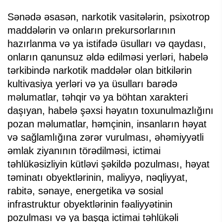
Sənədə əsasən, narkotik vasitələrin, psixotrop
maddələrin və onların prekursorlarının
hazırlanma və ya istifadə üsulları və qaydası,
onların qanunsuz əldə edilməsi yerləri, habelə
tərkibində narkotik maddələr olan bitkilərin
kultivasiya yerləri və ya üsulları barədə
məlumatlar, təhqir və ya böhtan xarakteri
daşıyan, habelə şəxsi həyatın toxunulmazlığını
pozan məlumatlar, həmçinin, insanların həyat
və sağlamlığına zərər vurulması, əhəmiyyətli
əmlak ziyanının törədilməsi, ictimai
təhlükəsizliyin kütləvi şəkildə pozulması, həyat
təminatı obyektlərinin, maliyyə, nəqliyyat,
rabitə, sənaye, energetika və sosial
infrastruktur obyektlərinin fəaliyyətinin
pozulması və ya başqa ictimai təhlükəli