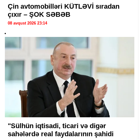
Çin avtomobilləri KÜTLƏVİ sıradan
çıxır – ŞOK SƏBƏB
08 avqust 2026 23:14
"Sülhün iqtisadi, ticari və digər
sahələrdə real faydalarının şahidi