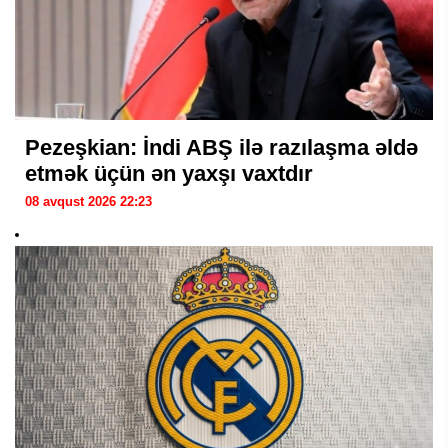
Pezeşkian: İndi ABŞ ilə razılaşma əldə
etmək üçün ən yaxşı vaxtdır
08 avqust 2026 22:23