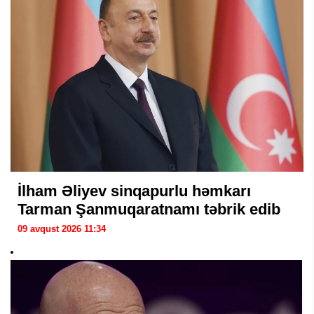
İlham Əliyev sinqapurlu həmkarı
Tarman Şanmuqaratnamı təbrik edib
09 avqust 2026 11:34