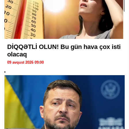
DİQQƏTLİ OLUN! Bu gün hava çox isti
olacaq
09 avqust 2026 09:00