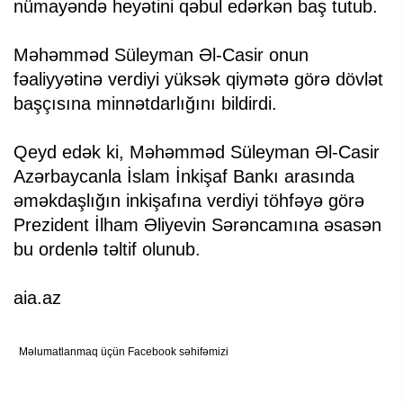
nümayəndə heyətini qəbul edərkən baş tutub.
Məhəmməd Süleyman Əl-Casir onun
fəaliyyətinə verdiyi yüksək qiymətə görə dövlət
başçısına minnətdarlığını bildirdi.
Qeyd edək ki, Məhəmməd Süleyman Əl-Casir
Azərbaycanla İslam İnkişaf Bankı arasında
əməkdaşlığın inkişafına verdiyi töhfəyə görə
Prezident İlham Əliyevin Sərəncamına əsasən
bu ordenlə təltif olunub.
aia.az
Məlumatlanmaq üçün Facebook səhifəmizi