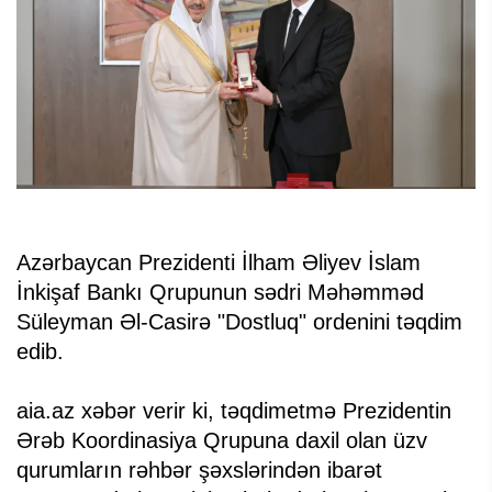
Azərbaycan Prezidenti İlham Əliyev İslam
İnkişaf Bankı Qrupunun sədri Məhəmməd
Süleyman Əl-Casirə "Dostluq" ordenini təqdim
edib.
aia.az xəbər verir ki, təqdimetmə Prezidentin
Ərəb Koordinasiya Qrupuna daxil olan üzv
qurumların rəhbər şəxslərindən ibarət