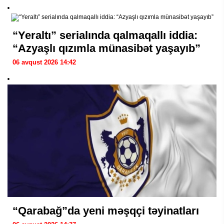
“Yeraltı” serialında qalmaqallı iddia:
“Azyaşlı qızımla münasibət yaşayıb”
06 avqust 2026 14:42
“Qarabağ”da yeni məşqçi təyinatları