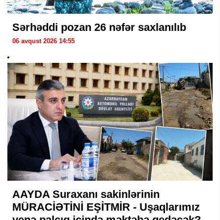
Sərhəddi pozan 26 nəfər saxlanılıb
06 avqust 2026 14:55
AAYDA Suraxanı sakinlərinin
MÜRACİƏTİNİ EŞİTMİR - Uşaqlarımız
yenə palçıq içində məktəbə gedəcək?