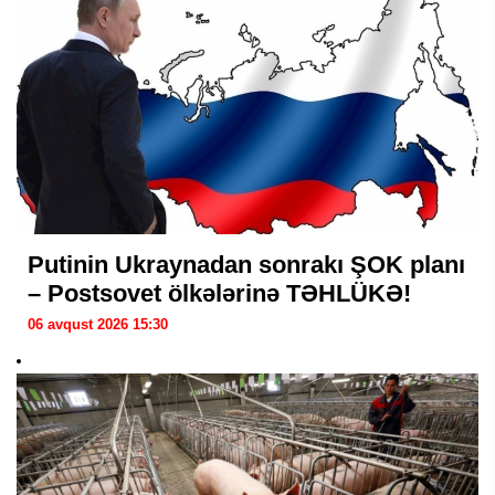
Putinin Ukraynadan sonrakı ŞOK planı
– Postsovet ölkələrinə TƏHLÜKƏ!
06 avqust 2026 15:30