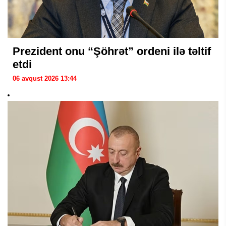
Prezident onu “Şöhrət” ordeni ilə təltif
etdi
06 avqust 2026 13:44