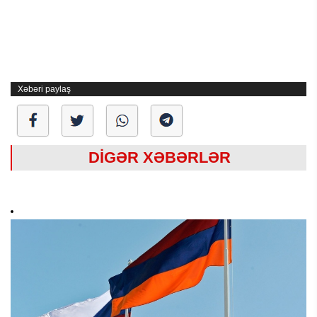
Xəbəri paylaş
DİGƏR XƏBƏRLƏR