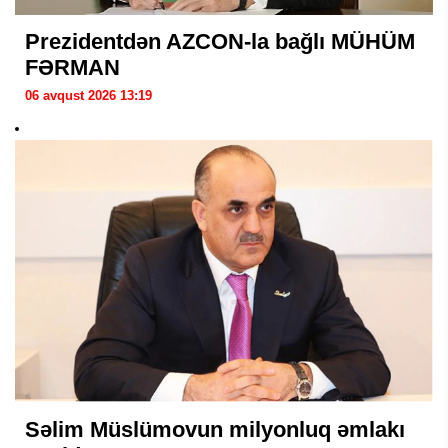
Prezidentdən AZCON-la bağlı MÜHÜM
FƏRMAN
06 avqust 2026 13:19
Səlim Müslümovun milyonluq əmlakı