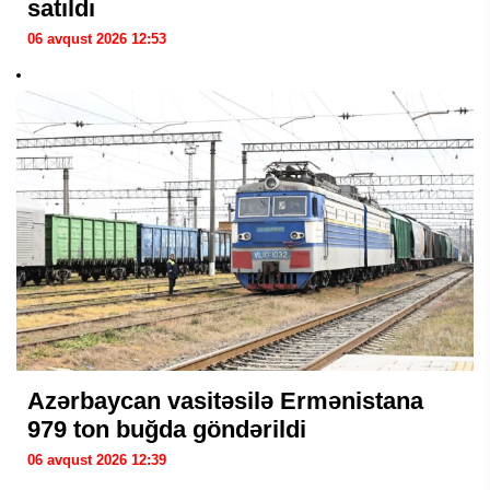
satıldı
06 avqust 2026 12:53
Azərbaycan vasitəsilə Ermənistana
979 ton buğda göndərildi
06 avqust 2026 12:39