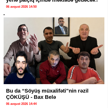
06 avqust 2026 14:50
Bu da “Söyüş müxalifəti”nin rəzil
ÇÖKÜŞÜ - Bax Belə
06 avqust 2026 14:44