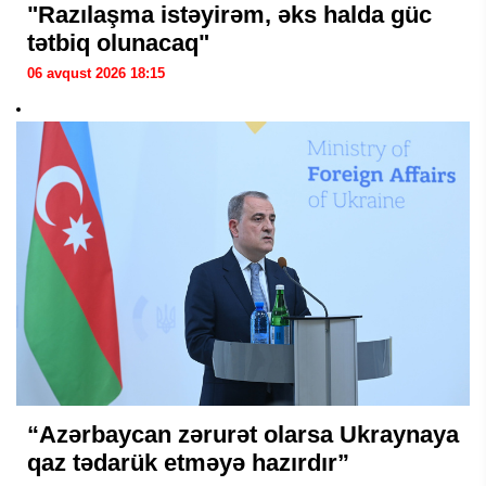
"Razılaşma istəyirəm, əks halda güc
tətbiq olunacaq"
06 avqust 2026 18:15
“Azərbaycan zərurət olarsa Ukraynaya
qaz tədarük etməyə hazırdır”