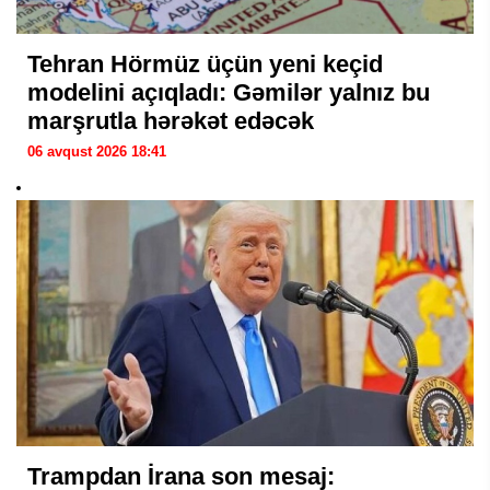
Tehran Hörmüz üçün yeni keçid
modelini açıqladı: Gəmilər yalnız bu
marşrutla hərəkət edəcək
06 avqust 2026 18:41
Trampdan İrana son mesaj: