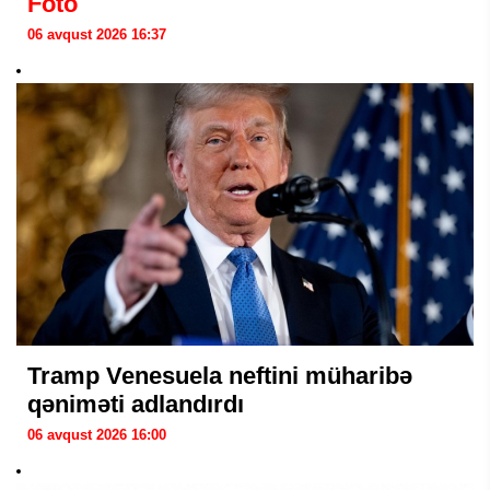
Foto
06 avqust 2026 16:37
Tramp Venesuela neftini müharibə
qəniməti adlandırdı
06 avqust 2026 16:00