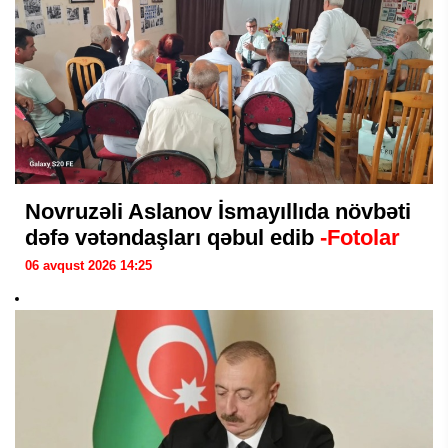
Novruzəli Aslanov İsmayıllıda növbəti
dəfə vətəndaşları qəbul edib
-Fotolar
06 avqust 2026 14:25