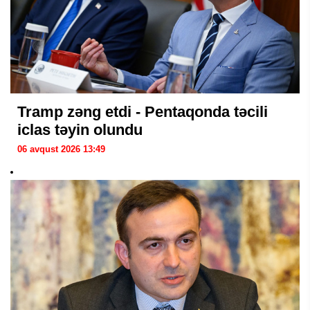
Tramp zəng etdi - Pentaqonda təcili
iclas təyin olundu
06 avqust 2026 13:49