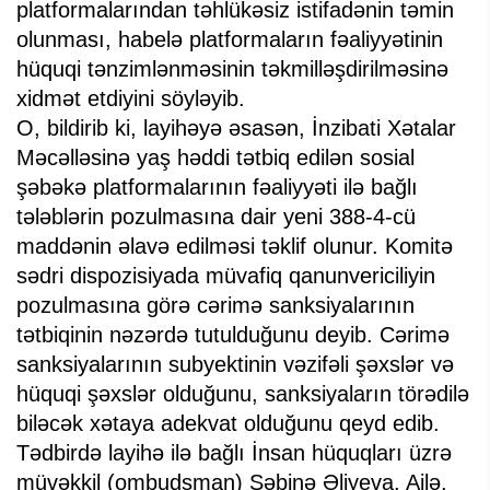
platformalarından təhlükəsiz istifadənin təmin
olunması, habelə platformaların fəaliyyətinin
hüquqi tənzimlənməsinin təkmilləşdirilməsinə
xidmət etdiyini söyləyib.
O, bildirib ki, layihəyə əsasən, İnzibati Xətalar
Məcəlləsinə yaş həddi tətbiq edilən sosial
şəbəkə platformalarının fəaliyyəti ilə bağlı
tələblərin pozulmasına dair yeni 388-4-cü
maddənin əlavə edilməsi təklif olunur. Komitə
sədri dispozisiyada müvafiq qanunvericiliyin
pozulmasına görə cərimə sanksiyalarının
tətbiqinin nəzərdə tutulduğunu deyib. Cərimə
sanksiyalarının subyektinin vəzifəli şəxslər və
hüquqi şəxslər olduğunu, sanksiyaların törədilə
biləcək xətaya adekvat olduğunu qeyd edib.
Tədbirdə layihə ilə bağlı İnsan hüquqları üzrə
müvəkkil (ombudsman) Səbinə Əliyeva, Ailə,