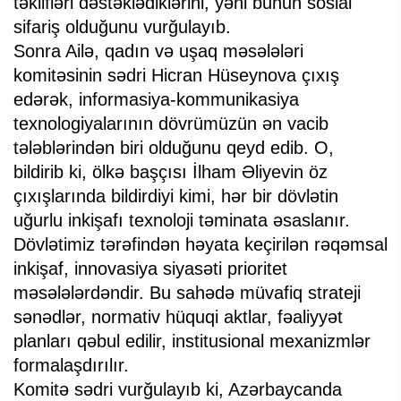
təklifləri dəstəklədiklərini, yəni bunun sosial
sifariş olduğunu vurğulayıb.
Sonra Ailə, qadın və uşaq məsələləri
komitəsinin sədri Hicran Hüseynova çıxış
edərək, informasiya-kommunikasiya
texnologiyalarının dövrümüzün ən vacib
tələblərindən biri olduğunu qeyd edib. O,
bildirib ki, ölkə başçısı İlham Əliyevin öz
çıxışlarında bildirdiyi kimi, hər bir dövlətin
uğurlu inkişafı texnoloji təminata əsaslanır.
Dövlətimiz tərəfindən həyata keçirilən rəqəmsal
inkişaf, innovasiya siyasəti prioritet
məsələlərdəndir. Bu sahədə müvafiq strateji
sənədlər, normativ hüquqi aktlar, fəaliyyət
planları qəbul edilir, institusional mexanizmlər
formalaşdırılır.
Komitə sədri vurğulayıb ki, Azərbaycanda