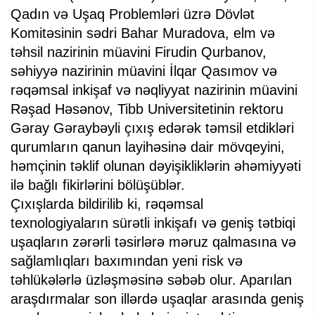
Qadın və Uşaq Problemləri üzrə Dövlət
Komitəsinin sədri Bahar Muradova, elm və
təhsil nazirinin müavini Firudin Qurbanov,
səhiyyə nazirinin müavini İlqar Qasımov və
rəqəmsal inkişaf və nəqliyyat nazirinin müavini
Rəşad Həsənov, Tibb Universitetinin rektoru
Gəray Gəraybəyli çıxış edərək təmsil etdikləri
qurumların qanun layihəsinə dair mövqeyini,
həmçinin təklif olunan dəyişikliklərin əhəmiyyəti
ilə bağlı fikirlərini bölüşüblər.
Çıxışlarda bildirilib ki, rəqəmsal
texnologiyaların sürətli inkişafı və geniş tətbiqi
uşaqların zərərli təsirlərə məruz qalmasına və
sağlamlıqları baxımından yeni risk və
təhlükələrlə üzləşməsinə səbəb olur. Aparılan
araşdırmalar son illərdə uşaqlar arasında geniş