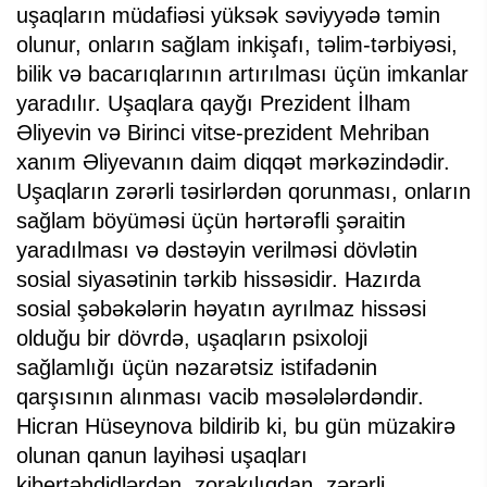
uşaqların müdafiəsi yüksək səviyyədə təmin
olunur, onların sağlam inkişafı, təlim-tərbiyəsi,
bilik və bacarıqlarının artırılması üçün imkanlar
yaradılır. Uşaqlara qayğı Prezident İlham
Əliyevin və Birinci vitse-prezident Mehriban
xanım Əliyevanın daim diqqət mərkəzindədir.
Uşaqların zərərli təsirlərdən qorunması, onların
sağlam böyüməsi üçün hərtərəfli şəraitin
yaradılması və dəstəyin verilməsi dövlətin
sosial siyasətinin tərkib hissəsidir. Hazırda
sosial şəbəkələrin həyatın ayrılmaz hissəsi
olduğu bir dövrdə, uşaqların psixoloji
sağlamlığı üçün nəzarətsiz istifadənin
qarşısının alınması vacib məsələlərdəndir.
Hicran Hüseynova bildirib ki, bu gün müzakirə
olunan qanun layihəsi uşaqları
kibertəhdidlərdən, zorakılıqdan, zərərli