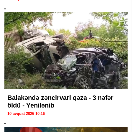
Balakəndə zəncirvari qəza - 3 nəfər
öldü - Yenilənib
10 avqust 2026 10:16