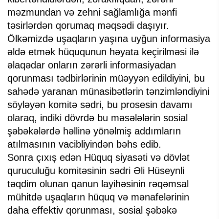
məzmundan və zehni sağlamlığa mənfi
təsirlərdən qorumaq məqsədi daşıyır.
Ölkəmizdə uşaqların yaşına uyğun informasiya
əldə etmək hüququnun həyata keçirilməsi ilə
əlaqədar onların zərərli informasiyadan
qorunması tədbirlərinin müəyyən edildiyini, bu
sahədə yaranan münasibətlərin tənzimləndiyini
söyləyən komitə sədri, bu prosesin davamı
olaraq, indiki dövrdə bu məsələlərin sosial
şəbəkələrdə həllinə yönəlmiş addımların
atılmasının vacibliyindən bəhs edib.
Sonra çıxış edən Hüquq siyasəti və dövlət
quruculuğu komitəsinin sədri Əli Hüseynli
təqdim olunan qanun layihəsinin rəqəmsal
mühitdə uşaqların hüquq və mənafelərinin
daha effektiv qorunması, sosial şəbəkə