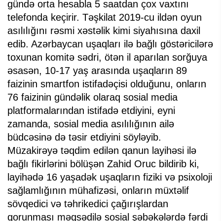
gündə orta hesabla 5 saatdan çox vaxtını
telefonda keçirir. Təşkilat 2019-cu ildən oyun
asılılığını rəsmi xəstəlik kimi siyahısına daxil
edib. Azərbaycan uşaqları ilə bağlı göstəricilərə
toxunan komitə sədri, ötən il aparılan sorğuya
əsasən, 10-17 yaş arasında uşaqların 89
faizinin smartfon istifadəçisi olduğunu, onların
76 faizinin gündəlik olaraq sosial media
platformalarından istifadə etdiyini, eyni
zamanda, sosial media asılılığının ailə
büdcəsinə də təsir etdiyini söyləyib.
Müzakirəyə təqdim edilən qanun layihəsi ilə
bağlı fikirlərini bölüşən Zahid Oruc bildirib ki,
layihədə 16 yaşadək uşaqların fiziki və psixoloji
sağlamlığının mühafizəsi, onların müxtəlif
sövqedici və təhrikedici çağırışlardan
qorunması məqsədilə sosial şəbəkələrdə fərdi