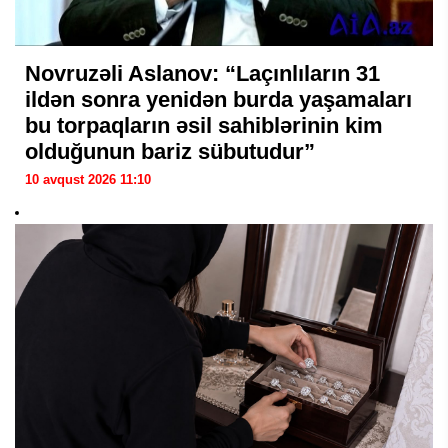
Novruzəli Aslanov: “Laçınlıların 31
ildən sonra yenidən burda yaşamaları
bu torpaqların əsil sahiblərinin kim
olduğunun bariz sübutudur”
10 avqust 2026 11:10