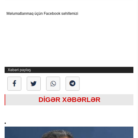
Məlumatlanmaq üçün Facebook səhifəmizi
Xəbəri paylaş
DİGƏR XƏBƏRLƏR