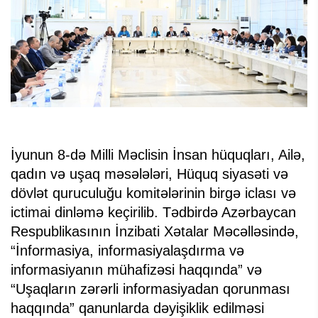
İyunun 8-də Milli Məclisin İnsan hüquqları, Ailə,
qadın və uşaq məsələləri, Hüquq siyasəti və
dövlət quruculuğu komitələrinin birgə iclası və
ictimai dinləmə keçirilib. Tədbirdə Azərbaycan
Respublikasının İnzibati Xətalar Məcəlləsində,
“İnformasiya, informasiyalaşdırma və
informasiyanın mühafizəsi haqqında” və
“Uşaqların zərərli informasiyadan qorunması
haqqında” qanunlarda dəyişiklik edilməsi