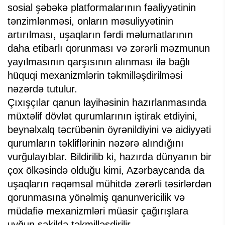
sosial şəbəkə platformalarının fəaliyyətinin
tənzimlənməsi, onların məsuliyyətinin
artırılması, uşaqların fərdi məlumatlarının
daha etibarlı qorunması və zərərli məzmunun
yayılmasının qarşısının alınması ilə bağlı
hüquqi mexanizmlərin təkmilləşdirilməsi
nəzərdə tutulur.
Çıxışçılar qanun layihəsinin hazırlanmasında
müxtəlif dövlət qurumlarının iştirak etdiyini,
beynəlxalq təcrübənin öyrənildiyini və aidiyyəti
qurumların təkliflərinin nəzərə alındığını
vurğulayıblar. Bildirilib ki, hazırda dünyanın bir
çox ölkəsində olduğu kimi, Azərbaycanda da
uşaqların rəqəmsal mühitdə zərərli təsirlərdən
qorunmasına yönəlmiş qanunvericilik və
müdafiə mexanizmləri müasir çağırışlara
uyğun şəkildə təkmilləşdirilir.