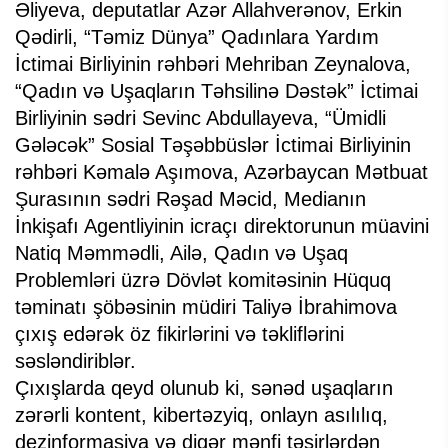
Əliyeva, deputatlar Azər Allahverənov, Erkin
Qədirli, “Təmiz Dünya” Qadınlara Yardım
İctimai Birliyinin rəhbəri Mehriban Zeynalova,
“Qadın və Uşaqların Təhsilinə Dəstək” İctimai
Birliyinin sədri Sevinc Abdullayeva, “Ümidli
Gələcək” Sosial Təşəbbüslər İctimai Birliyinin
rəhbəri Kəmalə Aşımova, Azərbaycan Mətbuat
Şurasının sədri Rəşad Məcid, Medianın
İnkişafı Agentliyinin icraçı direktorunun müavini
Natiq Məmmədli, Ailə, Qadın və Uşaq
Problemləri üzrə Dövlət komitəsinin Hüquq
təminatı şöbəsinin müdiri Taliyə İbrahimova
çıxış edərək öz fikirlərini və təkliflərini
səsləndiriblər.
Çıxışlarda qeyd olunub ki, sənəd uşaqların
zərərli kontent, kibertəzyiq, onlayn asılılıq,
dezinformasiya və digər mənfi təsirlərdən