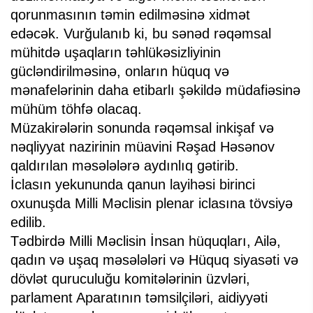
qorunmasının təmin edilməsinə xidmət
edəcək. Vurğulanıb ki, bu sənəd rəqəmsal
mühitdə uşaqların təhlükəsizliyinin
gücləndirilməsinə, onların hüquq və
mənafelərinin daha etibarlı şəkildə müdafiəsinə
mühüm töhfə olacaq.
Müzakirələrin sonunda rəqəmsal inkişaf və
nəqliyyat nazirinin müavini Rəşad Həsənov
qaldırılan məsələlərə aydınlıq gətirib.
İclasın yekununda qanun layihəsi birinci
oxunuşda Milli Məclisin plenar iclasına tövsiyə
edilib.
Tədbirdə Milli Məclisin İnsan hüquqları, Ailə,
qadın və uşaq məsələləri və Hüquq siyasəti və
dövlət quruculuğu komitələrinin üzvləri,
parlament Aparatının təmsilçiləri, aidiyyəti