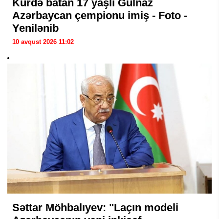
Kürdə batan 17 yaşlı Gülnaz
Azərbaycan çempionu imiş - Foto -
Yenilənib
10 avqust 2026 11:02
Səttar Möhbalıyev: "Laçın modeli