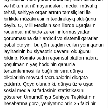
və hökumət nümayəndələri, media, müvafiq
təhsil, səhiyyə orqanlarının təmsilçiləri ilə
birlikdə müzakirəsinin təqdirəlayiq olduğunu
deyib. O, Milli Məclisin son illərdə uşaqların
rəqəmsal mühitdə zərərli informasiyadan
qorunmasına dair ardıcıl və sistemli qərarlar
qəbul etdiyini, bu gün təqdim edilən yeni qanun
layihəsinin bu siyasətin davamı olduğunu
bildirib. Komitə sədri rəqəmsal platformalara
qoşulmanın yaş həddinin qanunla
tənzimlənməsi ilə bağlı bir sıra dünya
ölkələrinin mövcud təcrübələrini diqqətə
çatdırıb. Qeyd olunub ki, dünya üzrə uşaq
sosial media istifadəsinin statistikasını
göstərən Ümumdünya Səhiyyə Təşkilatının
hesabatına görə, yeniyetmələrin 35 faizi bir