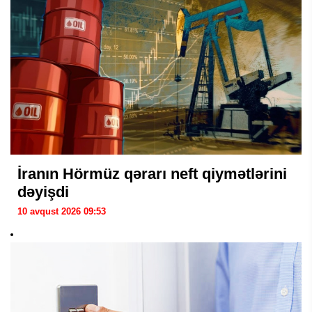
İranın Hörmüz qərarı neft qiymətlərini
dəyişdi
10 avqust 2026 09:53