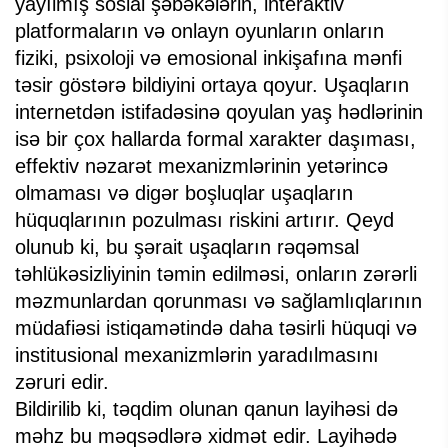
yayılmış sosial şəbəkələrin, interaktiv
platformaların və onlayn oyunların onların
fiziki, psixoloji və emosional inkişafına mənfi
təsir göstərə bildiyini ortaya qoyur. Uşaqların
internetdən istifadəsinə qoyulan yaş hədlərinin
isə bir çox hallarda formal xarakter daşıması,
effektiv nəzarət mexanizmlərinin yetərincə
olmaması və digər boşluqlar uşaqların
hüquqlarının pozulması riskini artırır. Qeyd
olunub ki, bu şərait uşaqların rəqəmsal
təhlükəsizliyinin təmin edilməsi, onların zərərli
məzmunlardan qorunması və sağlamlıqlarının
müdafiəsi istiqamətində daha təsirli hüquqi və
institusional mexanizmlərin yaradılmasını
zəruri edir.
Bildirilib ki, təqdim olunan qanun layihəsi də
məhz bu məqsədlərə xidmət edir. Layihədə