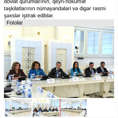
dövlət qurumlarının, qeyri-hökumət
təşkilatlarının nümayəndələri və digər rəsmi
şəxslər iştirak ediblər.
Fotolar