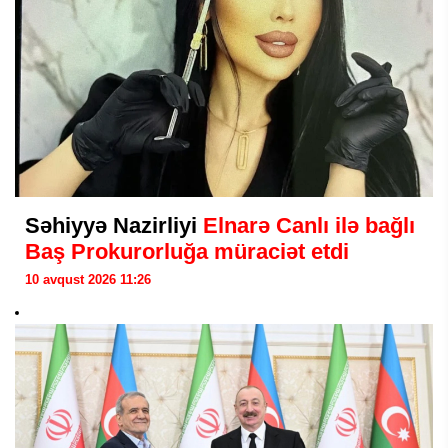
Səhiyyə Nazirliyi
Elnarə Canlı ilə bağlı
Baş Prokurorluğa müraciət etdi
10 avqust 2026 11:26