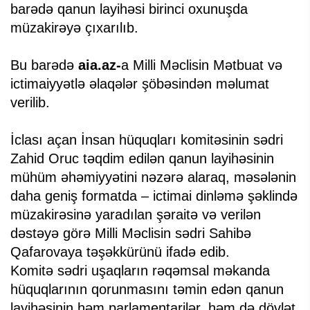
barədə qanun layihəsi birinci oxunuşda
müzakirəyə çıxarılıb.
Bu barədə
aia.az-
a Milli Məclisin Mətbuat və
ictimaiyyətlə əlaqələr şöbəsindən məlumat
verilib.
İclası açan İnsan hüquqları komitəsinin sədri
Zahid Oruc təqdim edilən qanun layihəsinin
mühüm əhəmiyyətini nəzərə alaraq, məsələnin
daha geniş formatda – ictimai dinləmə şəklində
müzakirəsinə yaradılan şəraitə və verilən
dəstəyə görə Milli Məclisin sədri Sahibə
Qafarovaya təşəkkürünü ifadə edib.
Komitə sədri uşaqların rəqəmsal məkanda
hüquqlarının qorunmasını təmin edən qanun
layihəsinin həm parlamentarilər, həm də dövlət