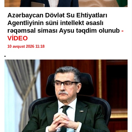
Azərbaycan Dövlət Su Ehtiyatları
Agentliyinin süni intellekt əsaslı
rəqəmsal siması Aysu təqdim olunub
-
VİDEO
10 avqust 2026 11:18