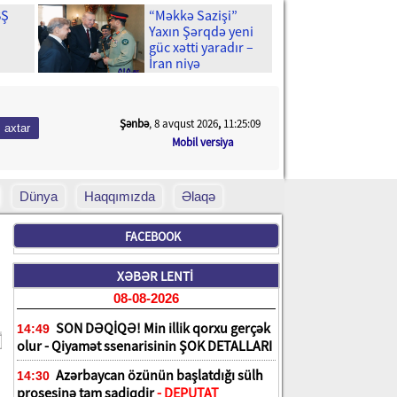
BŞ
“Məkkə Sazişi”
Yaxın Şərqdə yeni
güc xətti yaradır –
İran niyə
un
narahatdır?
n bir
Şənbə
, 8 avqust 2026
,
11:25:11
Mobil versiya
Dünya
Haqqımızda
Əlaqə
FACEBOOK
XƏBƏR LENTİ
08-08-2026
SON DƏQİQƏ! Min illik qorxu gerçək
14:49
olur - Qiyamət ssenarisinin ŞOK DETALLARI
Azərbaycan özünün başlatdığı sülh
14:30
prosesinə tam sadiqdir
- DEPUTAT