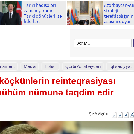
Tarixi hadisələri
Azərbaycan-A
zaman yaradır -
strateji
Tarixi dönüşləri isə
tərəfdaşlığının
liderlər!
əsasını qoyan
memorandum
imzalanmasını
ili tamam olur
rlament
Media
Təhsil
Qərbi Azərbaycan
İqtisadiyyat
öçkünlərin reinteqrasiyası
mühüm nümunə təqdim edir
Şirift ölçüsü: