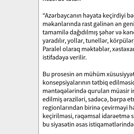
“Azərbaycanın həyata keçirdiyi b
məkanlarında rast gəlinən ən geni
tamamilə dağıdılmış şəhər və kən
yaradılır, yollar, tunellər, körpülər,
Paralel olaraq məktəblər, xəstəxa
istifadəyə verilir.
Bu prosesin ən mühüm xüsusiyyətlər
konsepsiyalarının tətbiq edilməsidi
məntəqələrində qurulan müasir inf
edilmiş əraziləri, sadəcə, bərpa e
regionlarından birinə çevirməyi həd
keçirilməsi, rəqəmsal idarəetmə si
bu siyasətin əsas istiqamətlərində