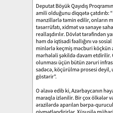
Deputat Böyük Qayıdış Proqramını
amili olduğunu diqqətə çatdırıb:
mənzillərlə təmin edilir, onların 
təsərrüfatı, xidmət və sənaye sahə
reallaşdırılır. Dövlət tərəfindən ya
həm də iqtisadi fəallığını və sosi
minlərlə keçmiş məcburi köçkün a
mərhələli şəkildə davam etdirilir.
olunması üçün bütün zəruri infrast
sadəcə, köçürülmə prosesi deyil, 
göstərir”.
O əlavə edib ki, Azərbaycanın həy
maraqla izlənilir. Bir çox ölkələr 
ərazilərdə aparılan bərpa-quruculu
qiymətləndirirlər. Xüsusilə müha