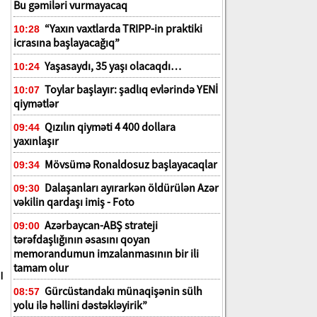
Bu gəmiləri vurmayacaq
“Yaxın vaxtlarda TRIPP-in praktiki
10:28
icrasına başlayacağıq”
Yaşasaydı, 35 yaşı olacaqdı…
10:24
Toylar başlayır: şadlıq evlərində YENİ
10:07
qiymətlər
Qızılın qiyməti 4 400 dollara
09:44
yaxınlaşır
Mövsümə Ronaldosuz başlayacaqlar
09:34
Dalaşanları ayırarkən öldürülən Azər
09:30
vəkilin qardaşı imiş - Foto
Azərbaycan-ABŞ strateji
09:00
tərəfdaşlığının əsasını qoyan
memorandumun imzalanmasının bir ili
tamam olur
ı
Gürcüstandakı münaqişənin sülh
08:57
yolu ilə həllini dəstəkləyirik”