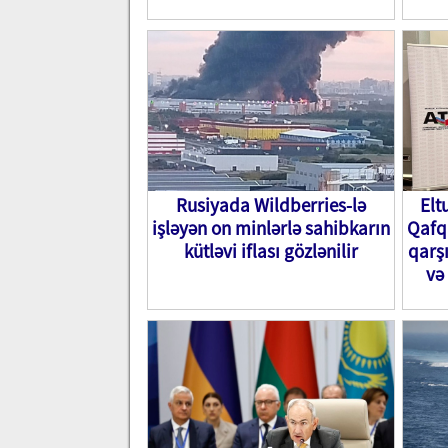
Rusiyada Wildberries-lə
Elt
işləyən on minlərlə sahibkarın
Qafq
kütləvi iflası gözlənilir
qarş
və