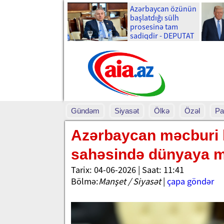
Azərbaycan özünün
başlatdığı sülh
prosesinə tam
sadiqdir - DEPUTAT
Gündəm
Siyasət
Ölkə
Özəl
Pa
Azərbaycan məcburi k
sahəsində dünyaya 
Tarix: 04-06-2026 | Saat: 11:41
Bölmə:
Manşet / Siyasət
|
çapa göndər