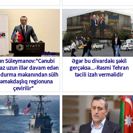
un Süleymanov:"Cənubi
Əgər bu divardakı şəkil
az uzun illər davam edən
gerçəksə...-Rəsmi Tehran
ıdurma məkanından sülh
təcili izah verməlidir
 əməkdaşlıq regionuna
çevirilir"