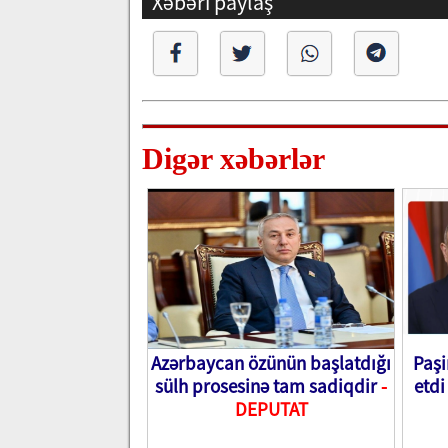
Xəbəri paylaş
Digər xəbərlər
Azərbaycan özünün başlatdığı
Paşi
sülh prosesinə tam sadiqdir
-
etdi
DEPUTAT