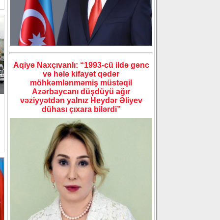
Aqiyə Naxçıvanlı: “1993-cü ildə gənc
və hələ kifayət qədər
möhkəmlənməmiş müstəqil
Azərbaycanı düşdüyü ağır
vəziyyətdən yalnız Heydər Əliyev
dühası çıxara bilərdi”