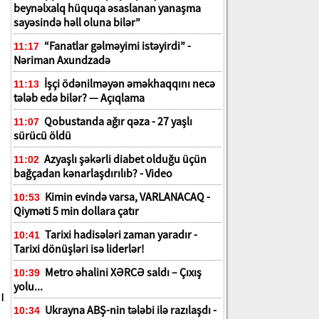
beynəlxalq hüquqa əsaslanan yanaşma
sayəsində həll oluna bilər”
“Fanatlar gəlməyimi istəyirdi” -
11:17
Nəriman Axundzadə
İşçi ödənilməyən əməkhaqqını necə
11:13
tələb edə bilər? — Açıqlama
Qobustanda ağır qəza - 27 yaşlı
11:07
sürücü öldü
Azyaşlı şəkərli diabet olduğu üçün
11:02
bağçadan kənarlaşdırılıb? - Video
Kimin evində varsa, VARLANACAQ -
10:53
Qiyməti 5 min dollara çatır
Tarixi hadisələri zaman yaradır -
10:41
Tarixi dönüşləri isə liderlər!
Metro əhalini XƏRCƏ saldı – Çıxış
10:39
yolu...
ı
Ukrayna ABŞ-nin tələbi ilə razılaşdı -
10:34