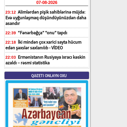
07-08-2026
Alimlərdən pişik sahiblərinə müjdə:
23:12
Evə uyğunlaşmaq düşündüyünüzdən daha
asandır
“Fənərbağça” “onu” tapdı
22:39
İki mindən çox xarici sayta hücum
22:18
edən şəxslər saxlanılıb - VİDEO
Ermənistanın Rusiyaya ixracı kəskin
22:03
azaldı – rəsmi statistika
QƏZETI ONLAYN OXU