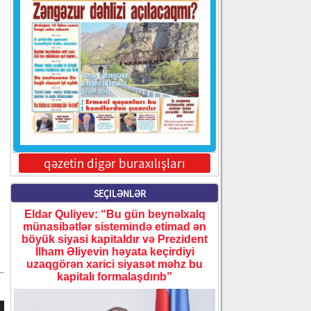
qəzetin digər buraxılışları
SEÇILƏNLƏR
Eldar Quliyev: “Bu gün beynəlxalq
münasibətlər sistemində etimad ən
böyük siyasi kapitaldır və Prezident
İlham Əliyevin həyata keçirdiyi
uzaqgörən xarici siyasət məhz bu
kapitalı formalaşdırıb”