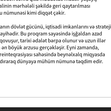
linin mərhələli şəkildə geri qaytarılması
u nümunəsi kimi diqqət çəkir.
ın dövlət gücünü, iqtisadi imkanlarını və strateji
ayihədir. Bu proqram sayəsində işğaldan azad
ovuşur, tarixi ədalət bərpa olunur və uzun illər
ın ən böyük arzusu gerçəkləşir. Eyni zamanda,
reinteqrasiyası sahəsində beynəlxalq miqyasda
aşdıraraq dünyaya mühüm nümunə təqdim edir.