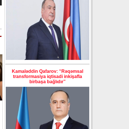
Kamaləddin Qafarov: “Rəqəmsal
transformasiya iqtisadi inkişafla
birbaşa bağlıdır”