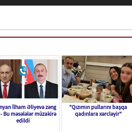
nyan İlham Əliyevə zəng
"Qızımın pullarını başqa
 - Bu məsələlər müzakirə
qadınlara xərcləyir"
edildi