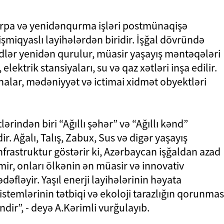
ərpa və yenidənqurma işləri postmünaqişə
şmiqyaslı layihələrdən biridir. İşğal dövründə
dlər yenidən qurulur, müasir yaşayış məntəqələri
 elektrik stansiyaları, su və qaz xətləri inşa edilir.
nalar, mədəniyyət və ictimai xidmət obyektləri
indən biri “Ağıllı şəhər” və “Ağıllı kənd”
r. Ağalı, Talış, Zabux, Sus və digər yaşayış
rastruktur göstərir ki, Azərbaycan işğaldan azad
tmir, onları ölkənin ən müasir və innovativ
əfləyir. Yaşıl enerji layihələrinin həyata
stemlərinin tətbiqi və ekoloji tarazlığın qorunmas
ndir”, - deyə A.Kərimli vurğulayıb.