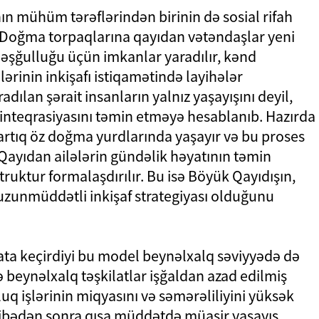
n mühüm tərəflərindən birinin də sosial rifah
 “Doğma torpaqlarına qayıdan vətəndaşlar yeni
məşğulluğu üçün imkanlar yaradılır, kənd
lərinin inkişafı istiqamətində layihələr
radılan şərait insanların yalnız yaşayışını deyil,
al inteqrasiyasını təmin etməyə hesablanıb. Hazırda
rtıq öz doğma yurdlarında yaşayır və bu proses
 Qayıdan ailələrin gündəlik həyatının təmin
ruktur formalaşdırılır. Bu isə Böyük Qayıdışın,
uzunmüddətli inkişaf strategiyası olduğunu
ata keçirdiyi bu model beynəlxalq səviyyədə də
və beynəlxalq təşkilatlar işğaldan azad edilmiş
q işlərinin miqyasını və səmərəliliyini yüksək
ribədən sonra qısa müddətdə müasir yaşayış