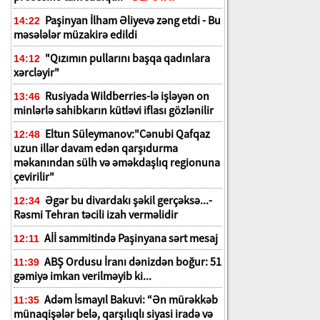
Paşinyan İlham Əliyevə zəng etdi - Bu
14:22
məsələlər müzakirə edildi
"Qızımın pullarını başqa qadınlara
14:12
xərcləyir"
Rusiyada Wildberries-lə işləyən on
13:46
minlərlə sahibkarın kütləvi iflası gözlənilir
Eltun Süleymanov:"Cənubi Qafqaz
12:48
uzun illər davam edən qarşıdurma
məkanından sülh və əməkdaşlıq regionuna
çevirilir"
Əgər bu divardakı şəkil gerçəksə...-
12:34
Rəsmi Tehran təcili izah verməlidir
Aİİ sammitində Paşinyana sərt mesaj
12:11
ABŞ Ordusu İranı dənizdən boğur: 51
11:39
gəmiyə imkan verilməyib ki...
Adəm İsmayıl Bakuvi: “Ən mürəkkəb
11:35
münaqişələr belə, qarşılıqlı siyasi iradə və