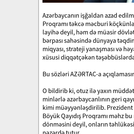
Azərbaycanın işğaldan azad edilmi
Proqramı təkcə məcburi köçkünlər
layihə deyil, həm də müasir dövl
bərpası sahəsində dünyaya təqdi
miqyası, strateji yanaşması və həy
xüsusi diqqətçəkən təşəbbüslərdə
Bu sözləri AZƏRTAC-a açıqlamasınd
O bildirib ki, otuz ilə yaxın müd
minlərlə azərbaycanlının geri qayı
kimi müəyyənləşdirilib. Prezident 
Böyük Qayıdış Proqramı məhz bu m
dönməsini deyil, onların təhlükəsiz
nəzərdə tutur.