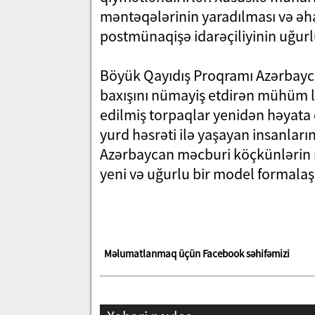
məntəqələrinin yaradılması və əha
postmünaqişə idarəçiliyinin uğurl
Böyük Qayıdış Proqramı Azərbaycan
baxışını nümayiş etdirən mühüm l
edilmiş torpaqlar yenidən həyata q
yurd həsrəti ilə yaşayan insanlar
Azərbaycan məcburi köçkünlərin 
yeni və uğurlu bir model formal
Məlumatlanmaq üçün Facebook səhifəmizi