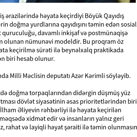
ş ərazilərində həyata keçirdiyi Böyük Qayıdış
in doğma yurdlarına qayıdışını təmin edən sosial
ət quruculuğu, davamlı inkişaf və postmünaqişə
m olunan nümunəvi modeldir. Bu proqram öz
ata keçirilmə sürəti ilə beynəlxalq praktikada
n biri hesab olunur.
a Milli Məclisin deputatı Azər Kərimli söyləyib.
dətdə doğma torpaqlarından didərgin düşmüş yüz
tması dövlət siyasətinin əsas prioritetlərindən biri
İlham Əliyevin rəhbərliyi ilə həyata keçirilən
əqsədə xidmət edir və insanların yalnız geri
, rahat və layiqli həyat şəraiti ilə təmin olunmasın