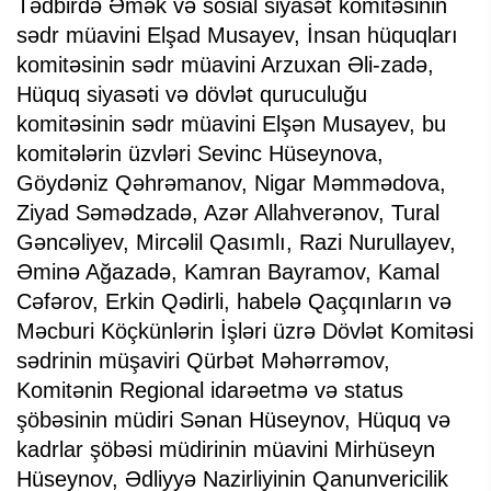
Tədbirdə Əmək və sosial siyasət komitəsinin
sədr müavini Elşad Musayev, İnsan hüquqları
komitəsinin sədr müavini Arzuxan Əli-zadə,
Hüquq siyasəti və dövlət quruculuğu
komitəsinin sədr müavini Elşən Musayev, bu
komitələrin üzvləri Sevinc Hüseynova,
Göydəniz Qəhrəmanov, Nigar Məmmədova,
Ziyad Səmədzadə, Azər Allahverənov, Tural
Gəncəliyev, Mircəlil Qasımlı, Razi Nurullayev,
Əminə Ağazadə, Kamran Bayramov, Kamal
Cəfərov, Erkin Qədirli, habelə Qaçqınların və
Məcburi Köçkünlərin İşləri üzrə Dövlət Komitəsi
sədrinin müşaviri Qürbət Məhərrəmov,
Komitənin Regional idarəetmə və status
şöbəsinin müdiri Sənan Hüseynov, Hüquq və
kadrlar şöbəsi müdirinin müavini Mirhüseyn
Hüseynov, Ədliyyə Nazirliyinin Qanunvericilik