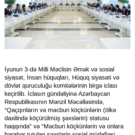
İyunun 3-də Milli Məclisin Əmək və sosial
siyasət, İnsan hüquqları, Hüquq siyasəti və
dövlət quruculuğu komitələrinin birgə iclası
keçirilib. İclasın gündəliyinə Azərbaycan
Respublikasının Mənzil Məcəlləsində,
“Qaçqınların və məcburi köçkünlərin (ölkə
daxilində köçürülmüş şəxslərin) statusu
haqqında” və “Məcburi köçkünlərin və onlara
bərabər tutulan şəxslərin sosial müdafiəsi