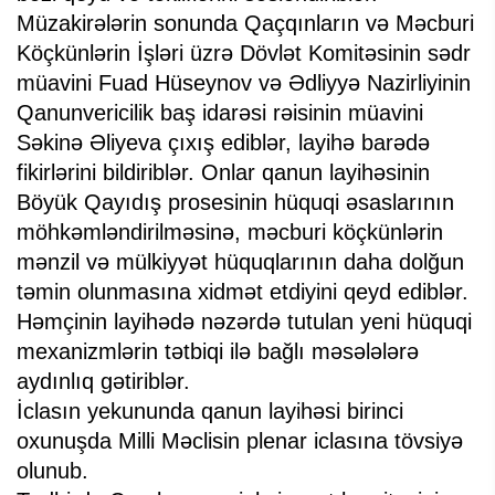
Müzakirələrin sonunda Qaçqınların və Məcburi
Köçkünlərin İşləri üzrə Dövlət Komitəsinin sədr
müavini Fuad Hüseynov və Ədliyyə Nazirliyinin
Qanunvericilik baş idarəsi rəisinin müavini
Səkinə Əliyeva çıxış ediblər, layihə barədə
fikirlərini bildiriblər. Onlar qanun layihəsinin
Böyük Qayıdış prosesinin hüquqi əsaslarının
möhkəmləndirilməsinə, məcburi köçkünlərin
mənzil və mülkiyyət hüquqlarının daha dolğun
təmin olunmasına xidmət etdiyini qeyd ediblər.
Həmçinin layihədə nəzərdə tutulan yeni hüquqi
mexanizmlərin tətbiqi ilə bağlı məsələlərə
aydınlıq gətiriblər.
İclasın yekununda qanun layihəsi birinci
oxunuşda Milli Məclisin plenar iclasına tövsiyə
olunub.