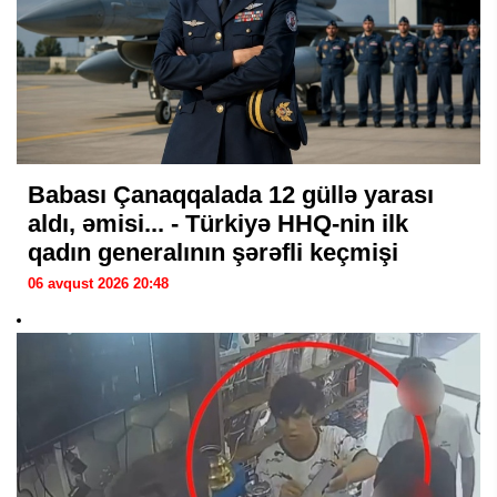
Babası Çanaqqalada 12 güllə yarası
aldı, əmisi... - Türkiyə HHQ-nin ilk
qadın generalının şərəfli keçmişi
06 avqust 2026 20:48