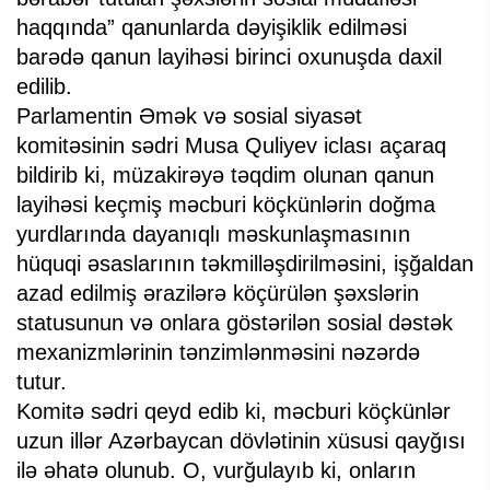
haqqında” qanunlarda dəyişiklik edilməsi
barədə qanun layihəsi birinci oxunuşda daxil
edilib.
Parlamentin Əmək və sosial siyasət
komitəsinin sədri Musa Quliyev iclası açaraq
bildirib ki, müzakirəyə təqdim olunan qanun
layihəsi keçmiş məcburi köçkünlərin doğma
yurdlarında dayanıqlı məskunlaşmasının
hüquqi əsaslarının təkmilləşdirilməsini, işğaldan
azad edilmiş ərazilərə köçürülən şəxslərin
statusunun və onlara göstərilən sosial dəstək
mexanizmlərinin tənzimlənməsini nəzərdə
tutur.
Komitə sədri qeyd edib ki, məcburi köçkünlər
uzun illər Azərbaycan dövlətinin xüsusi qayğısı
ilə əhatə olunub. O, vurğulayıb ki, onların