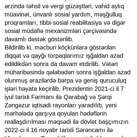
ərzində təhsil və vergi güzəştləri, vahid aylıq
müavinət, ünvanlı sosial yardım, məşğulluq
proqramları, tibbi-sosial reabilitasiya və digər
sosial müdafiə mexanizmləri çərçivəsində
davamlı dəstək göstərilib.
Bildirilib ki, məcburi köçkünlərə göstərilən
diqqət və qayğı torpaqlarımız işğaldan azad
edildikdən sonra da davam etdirilib. Vətən
müharibəsində qələbədən sonra işğaldan azad
olunmuş ərazilərdə bərpa və geniş quruculuq
işləri həyata keçirilib. Prezidentin 2021-ci il 7
iyul tarixli Fərmanı ilə Qarabağ və Şərqi
Zəngəzur iqtisadi rayonları yaradılıb, yeni
mərhələdə qarşıya qoyulan hədəflərin
reallaşdırılması məqsədi ilə dövlət başçımızın
2022-ci il 16 noyabr tarixli Sərəncamı ilə