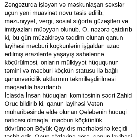
Zəngəzurda işləyən və məskunlaşan şəxslər
üçün yeni müavinət növü təsis edilib,
məzuniyyət, vergi, sosial sığorta güzəştləri və
imtiyazları müəyyən olunub. O, nəzərə çatdırıb
ki, bu gün müzakirəyə təqdim olunan qanun
layihəsi məcburi köçkünlərin işğaldan azad
edilmiş ərazilərdə yaşayış sahələrinə
köçürülməsi, onların mülkiyyət hüququnun
təmini və məcburi köçkün statusu ilə bağlı
qanunvericilik aktlarının təkmilləşdirilməsi
məqsədilə hazırlanıb.
İclasda İnsan hüquqları komitəsinin sədri Zahid
Oruc bildirib ki, qanun layihəsi Vətən
müharibəsində əldə olunan Qələbənin hüquqi
nəticəsi olmaqla, məcburi köçkünlük
dövründən Böyük Qayıdış mərhələsinə keçidi
təsbit edir. Onun sözlərinə görə, qanun layihəsi