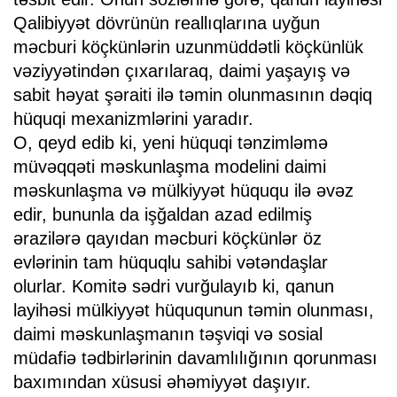
Qalibiyyət dövrünün reallıqlarına uyğun
məcburi köçkünlərin uzunmüddətli köçkünlük
vəziyyətindən çıxarılaraq, daimi yaşayış və
sabit həyat şəraiti ilə təmin olunmasının dəqiq
hüquqi mexanizmlərini yaradır.
O, qeyd edib ki, yeni hüquqi tənzimləmə
müvəqqəti məskunlaşma modelini daimi
məskunlaşma və mülkiyyət hüququ ilə əvəz
edir, bununla da işğaldan azad edilmiş
ərazilərə qayıdan məcburi köçkünlər öz
evlərinin tam hüquqlu sahibi vətəndaşlar
olurlar. Komitə sədri vurğulayıb ki, qanun
layihəsi mülkiyyət hüququnun təmin olunması,
daimi məskunlaşmanın təşviqi və sosial
müdafiə tədbirlərinin davamlılığının qorunması
baxımından xüsusi əhəmiyyət daşıyır.