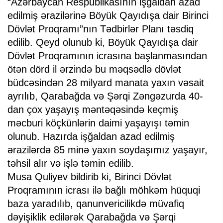
“Azərbaycan Respublikasının işğaldan azad
edilmiş ərazilərinə Böyük Qayıdışa dair Birinci
Dövlət Proqramı”nın Tədbirlər Planı təsdiq
edilib. Qeyd olunub ki, Böyük Qayıdışa dair
Dövlət Proqramının icrasına başlanmasından
ötən dörd il ərzində bu məqsədlə dövlət
büdcəsindən 28 milyard manata yaxın vəsait
ayrılıb, Qarabağda və Şərqi Zəngəzurda 40-
dan çox yaşayış məntəqəsində keçmiş
məcburi köçkünlərin daimi yaşayışı təmin
olunub. Hazırda işğaldan azad edilmiş
ərazilərdə 85 minə yaxın soydaşımız yaşayır,
təhsil alır və işlə təmin edilib.
Musa Quliyev bildirib ki, Birinci Dövlət
Proqramının icrası ilə bağlı möhkəm hüquqi
baza yaradılıb, qanunvericilikdə müvafiq
dəyişiklik edilərək Qarabağda və Şərqi