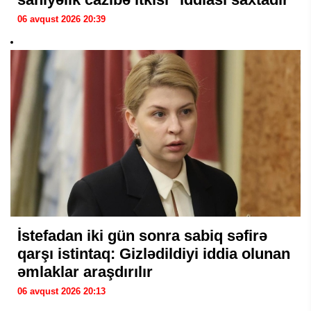
06 avqust 2026 20:39
İstefadan iki gün sonra sabiq səfirə
qarşı istintaq: Gizlədildiyi iddia olunan
əmlaklar araşdırılır
06 avqust 2026 20:13