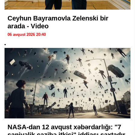
Ceyhun Bayramovla Zelenski bir
arada - Video
06 avqust 2026 20:40
NASA-dan 12 avqust xəbərdarlığı: "7
saniyəlik cazibə itkisi" iddiası saxtadır