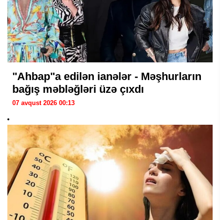
"Ahbap"a edilən ianələr - Məşhurların
bağış məbləğləri üzə çıxdı
07 avqust 2026 00:13