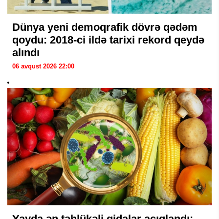
Dünya yeni demoqrafik dövrə qədəm
qoydu: 2018-ci ildə tarixi rekord qeydə
alındı
06 avqust 2026 22:00
Yayda ən təhlükəli qidalar açıqlandı: