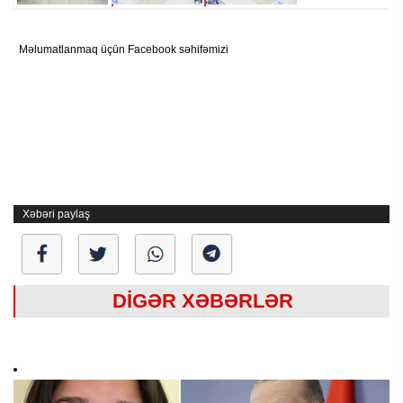
Məlumatlanmaq üçün Facebook səhifəmizi
Xəbəri paylaş
DİGƏR XƏBƏRLƏR