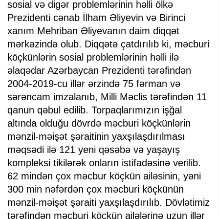
sosial və digər problemlərinin həlli ölkə
Prezidenti cənab İlham Əliyevin və Birinci
xanım Mehriban Əliyevanın daim diqqət
mərkəzində olub. Diqqətə çatdırılıb ki, məcburi
köçkünlərin sosial problemlərinin həlli ilə
əlaqədar Azərbaycan Prezidenti tərəfindən
2004-2019-cu illər ərzində 75 fərman və
sərəncam imzalanıb, Milli Məclis tərəfindən 11
qanun qəbul edilib. Torpaqlarımızın işğal
altında olduğu dövrdə məcburi köçkünlərin
mənzil-məişət şəraitinin yaxşılaşdırılması
məqsədi ilə 121 yeni qəsəbə və yaşayış
kompleksi tikilərək onların istifadəsinə verilib.
62 mindən çox məcbur köçkün ailəsinin, yəni
300 min nəfərdən çox məcburi köçkünün
mənzil-məişət şəraiti yaxşılaşdırılıb. Dövlətimiz
tərəfindən məcburi köçkün ailələrinə uzun illər