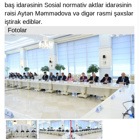
baş idarəsinin Sosial normativ aktlar idarəsinin
rəisi Aytən Məmmədova və digər rəsmi şəxslər
iştirak ediblər.
Fotolar