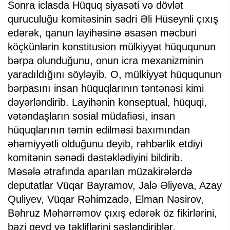
Sonra iclasda Hüquq siyasəti və dövlət
quruculuğu komitəsinin sədri Əli Hüseynli çıxış
edərək, qanun layihəsinə əsasən məcburi
köçkünlərin konstitusion mülkiyyət hüququnun
bərpa olunduğunu, onun icra mexanizminin
yaradıldığını söyləyib. O, mülkiyyət hüququnun
bərpasını insan hüquqlarının təntənəsi kimi
dəyərləndirib. Layihənin konseptual, hüquqi,
vətəndaşların sosial müdafiəsi, insan
hüquqlarının təmin edilməsi baxımından
əhəmiyyətli olduğunu deyib, rəhbərlik etdiyi
komitənin sənədi dəstəklədiyini bildirib.
Məsələ ətrafında aparılan müzakirələrdə
deputatlar Vüqar Bayramov, Jalə Əliyeva, Azay
Quliyev, Vüqar Rəhimzadə, Elman Nəsirov,
Bəhruz Məhərrəmov çıxış edərək öz fikirlərini,
bəzi qeyd və təkliflərini səsləndiriblər.