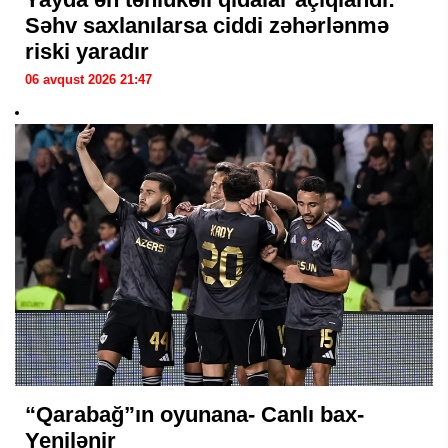
Səhv saxlanılarsa ciddi zəhərlənmə
riski yaradır
06 avqust 2026 21:47
“Qarabağ”ın oyunana- Canlı bax-
Yenilənir