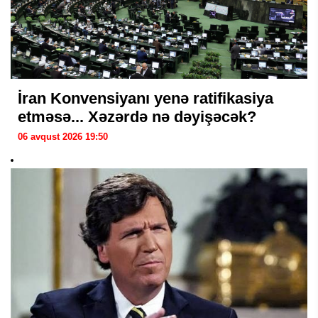
İran Konvensiyanı yenə ratifikasiya
etməsə... Xəzərdə nə dəyişəcək?
06 avqust 2026 19:50