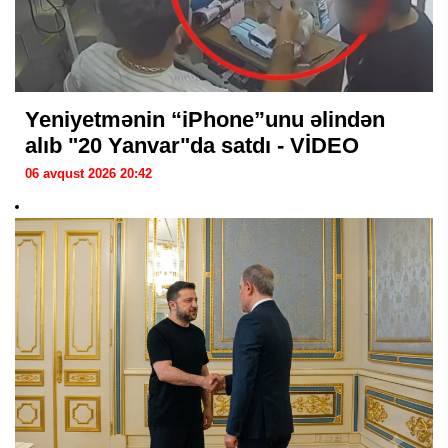
Yeniyetmənin “iPhone”unu əlindən
alıb "20 Yanvar"da satdı - VİDEO
06 avqust 2026 20:42