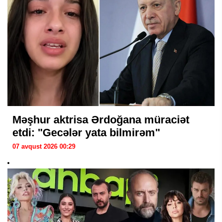
Məşhur aktrisa Ərdoğana müraciət
etdi: "Gecələr yata bilmirəm"
07 avqust 2026 00:29