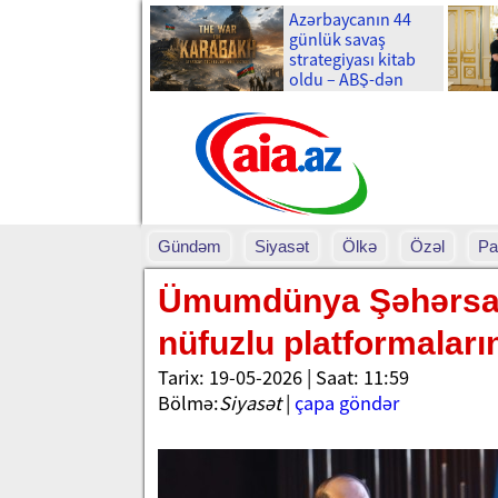
Azərbaycanın 44
günlük savaş
strategiyası kitab
oldu – ABŞ-dən
böyük araşdırma-
Foto
Gündəm
Siyasət
Ölkə
Özəl
Pa
Ümumdünya Şəhərsal
nüfuzlu platformaları
Tarix: 19-05-2026 | Saat: 11:59
Bölmə:
Siyasət
|
çapa göndər