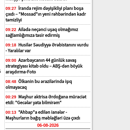
İranda rejim dəyişikliyi planı boşa
09:27
çıxdı – "Mossad"ın yeni rəhbərindən kadr
təmizliyi
Ailədə neçənci uşaq olmağımız
09:22
sağlamlığımıza təsir edirmiş
Husilər Səudiyyə Ərəbistanını vurdu
09:18
- Yaralılar var
Azərbaycanın 44 günlük savaş
09:00
strategiyası kitab oldu – ABŞ-dən böyük
s
araşdırma-Foto
Ölkənin bu ərazilərində işıq
08:48
olmayacaq
Məşhur aktrisa Ərdoğana müraciət
00:29
etdi: "Gecələr yata bilmirəm"
"Ahbap"a edilən ianələr -
00:13
Məşhurların bağış məbləğləri üzə çıxdı
06-08-2026