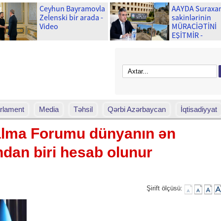
Ceyhun Bayramovla
AAYDA Suraxa
Zelenski bir arada -
sakinlərinin
Video
MÜRACİƏTİNİ
EŞİTMİR -
Uşaqlarımız y
palçıq içində
məktəbə gedə
rlament
Media
Təhsil
Qərbi Azərbaycan
İqtisadiyyat
ma Forumu dünyanın ən
ndan biri hesab olunur
Şirift ölçüsü: