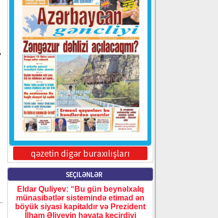
ə
,
qəzetin digər buraxılışları
SEÇILƏNLƏR
Eldar Quliyev: “Bu gün beynəlxalq
münasibətlər sistemində etimad ən
böyük siyasi kapitaldır və Prezident
İlham Əliyevin həyata keçirdiyi