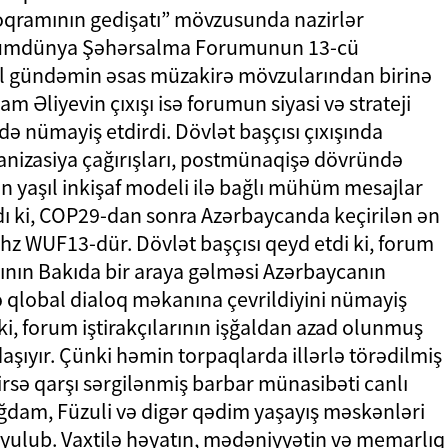
oqramının gedişatı” mövzusunda nazirlər
mumdünya Şəhərsalma Forumunun 13-cü
bal gündəmin əsas müzakirə mövzularından birinə
am Əliyevin çıxışı isə forumun siyasi və strateji
ə nümayiş etdirdi. Dövlət başçısı çıxışında
anizasiya çağırışları, postmünaqişə dövründə
n yaşıl inkişaf modeli ilə bağlı mühüm mesajlar
adı ki, COP29-dan sonra Azərbaycanda keçirilən ən
hz WUF13-dür. Dövlət başçısı qeyd etdi ki, forum
çının Bakıda bir araya gəlməsi Azərbaycanın
 qlobal dialoq məkanına çevrildiyini nümayiş
 ki, forum iştirakçılarının işğaldan azad olunmuş
daşıyır. Çünki həmin torpaqlarda illərlə törədilmiş
irsə qarşı sərgilənmiş barbar münasibəti canlı
dam, Füzuli və digər qədim yaşayış məskənləri
qoyulub. Vaxtilə həyatın, mədəniyyətin və memarlıq