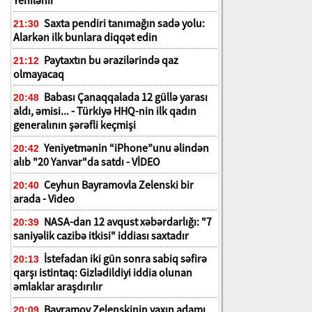
Yenilənir
Saxta pendiri tanımağın sadə yolu:
21:30
Alarkən ilk bunlara diqqət edin
Paytaxtın bu ərazilərində qaz
21:12
olmayacaq
Babası Çanaqqalada 12 güllə yarası
20:48
aldı, əmisi... - Türkiyə HHQ-nin ilk qadın
generalının şərəfli keçmişi
Yeniyetmənin “iPhone”unu əlindən
20:42
alıb "20 Yanvar"da satdı - VİDEO
Ceyhun Bayramovla Zelenski bir
20:40
arada - Video
NASA-dan 12 avqust xəbərdarlığı: "7
20:39
saniyəlik cazibə itkisi" iddiası saxtadır
İstefadan iki gün sonra sabiq səfirə
20:13
qarşı istintaq: Gizlədildiyi iddia olunan
əmlaklar araşdırılır
Bayramov Zelenskinin yaxın adamı
20:09