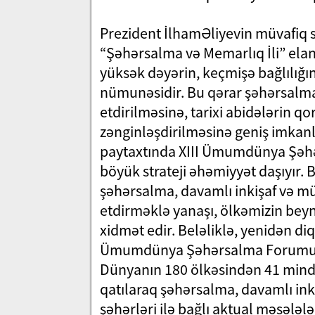
Prezident İlhamƏliyevin müvafiq s
“Şəhərsalma və Memarlıq İli” elan 
yüksək dəyərin, keçmişə bağlılığın
nümunəsidir. Bu qərar şəhərsalma
etdirilməsinə, tarixi abidələrin 
zənginləşdirilməsinə geniş imkanl
paytaxtında XIII Ümumdünya Şəh
böyük strateji əhəmiyyət daşıyır.
şəhərsalma, davamlı inkişaf və m
etdirməklə yanaşı, ölkəmizin b
xidmət edir. Beləliklə, yenidən d
Ümumdünya Şəhərsalma Forumunun 
Dünyanın 180 ölkəsindən 41 mində
qatılaraq şəhərsalma, davamlı inkiş
şəhərləri ilə bağlı aktual məsələlə