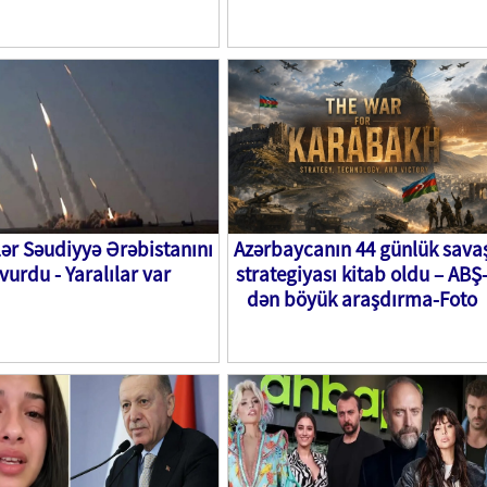
lər Səudiyyə Ərəbistanını
Azərbaycanın 44 günlük sava
vurdu - Yaralılar var
strategiyası kitab oldu – ABŞ
dən böyük araşdırma-Foto