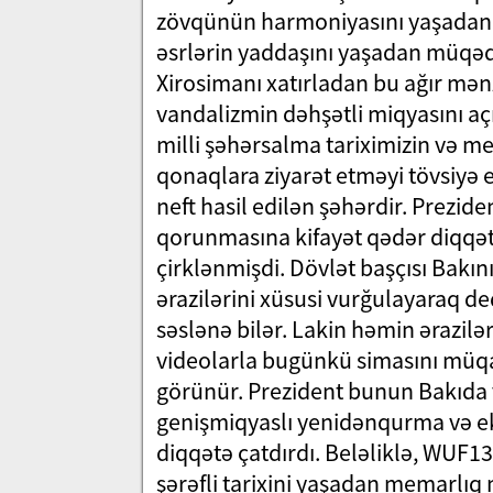
zövqünün harmoniyasını yaşadan şə
əsrlərin yaddaşını yaşadan müqədd
Xirosimanı xatırladan bu ağır mənz
vandalizmin dəhşətli miqyasını açı
milli şəhərsalma tariximizin və me
qonaqlara ziyarət etməyi tövsiyə e
neft hasil edilən şəhərdir. Preziden
qorunmasına kifayət qədər diqqət
çirklənmişdi. Dövlət başçısı Bakı
ərazilərini xüsusi vurğulayaraq ded
səslənə bilər. Lakin həmin əraziləri
videolarla bugünkü simasını müqa
görünür. Prezident bunun Bakıda v
genişmiqyaslı yenidənqurma və ek
diqqətə çatdırdı. Beləliklə, WUF1
şərəfli tarixini yaşadan memarlıq