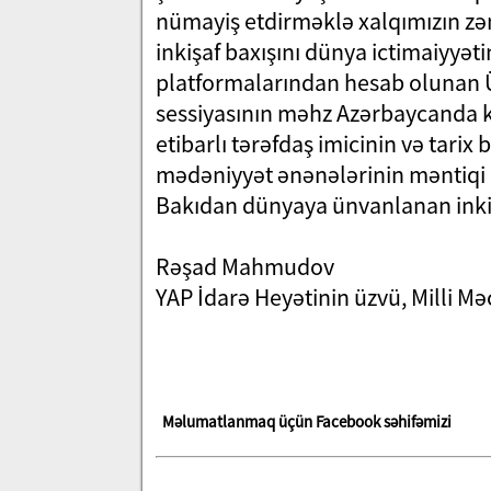
nümayiş etdirməklə xalqımızın zən
inkişaf baxışını dünya ictimaiyyət
platformalarından hesab oluna
sessiyasının məhz Azərbaycanda k
etibarlı tərəfdaş imicinin və tar
mədəniyyət ənənələrinin məntiqi nət
Bakıdan dünyaya ünvanlanan inkiş
Rəşad Mahmudov
YAP İdarə Heyətinin üzvü, Milli Mə
Məlumatlanmaq üçün Facebook səhifəmizi