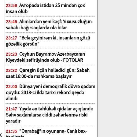
Avropada istidən 25 mindən çox
23:59
insan ölüb
Alimlərdən yeni kəşf: Yuxusuzluğun
23:45
səbəbi bağırsaqlarda ola bilər
"Belə geyinirəm ki, insanların gözü
23:27
gözəllik görsün"
Ceyhun Bayramov Azərbaycanın
23:23
Kiyevdəki səfirliyində olub - FOTOLAR
Qaregin üçün həlledici gün: Sabah
22:22
saat 16:00-da məhkəmə başlayır
Dünya yeni demoqrafik dövrə qədəm
22:00
qoydu: 2018-ci ildə tarixi rekord qeydə
alındı
Yayda ən təhlükəli qidalar açıqlandı:
21:47
Səhv saxlanılarsa ciddi zəhərlənmə riski
yaradır
“Qarabağ”ın oyunana- Canlı bax-
21:35
k