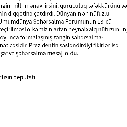
gin milli-mənəvi irsini, quruculuq təfəkkürünü v
inin diqqətinə çatdırdı. Dünyanın ən nüfuzlu
n Ümumdünya Şəhərsalma Forumunun 13-cü
eçirilməsi ölkəmizin artan beynəlxalq nüfuzunun
ix boyunca formalaşmış zəngin şəhərsalma-
icəsidir. Prezidentin səsləndirdiyi fikirlər isə
af və şəhərsalma mesajı oldu.
clisin deputatı