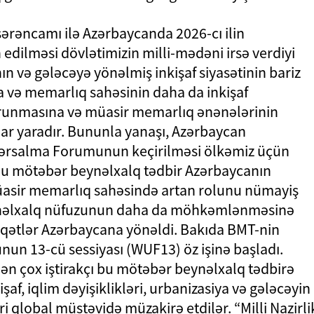
ərəncamı ilə Azərbaycanda 2026-cı ilin
edilməsi dövlətimizin milli-mədəni irsə verdiyi
ın və gələcəyə yönəlmiş inkişaf siyasətinin bariz
 və memarlıq sahəsinin daha da inkişaf
qorunmasına və müasir memarlıq ənənələrinin
ar yaradır. Bununla yanaşı, Azərbaycan
ərsalma Forumunun keçirilməsi ölkəmiz üçün
 Bu mötəbər beynəlxalq tədbir Azərbaycanın
üasir memarlıq sahəsində artan rolunu nümayiş
eynəlxalq nüfuzunun daha da möhkəmlənməsinə
iqqətlər Azərbaycana yönəldi. Bakıda BMT-nin
13-cü sessiyası (WUF13) öz işinə başladı.
n çox iştirakçı bu mötəbər beynəlxalq tədbirə
af, iqlim dəyişiklikləri, urbanizasiya və gələcəyin
ri qlobal müstəvidə müzakirə etdilər. “Milli Nazirli