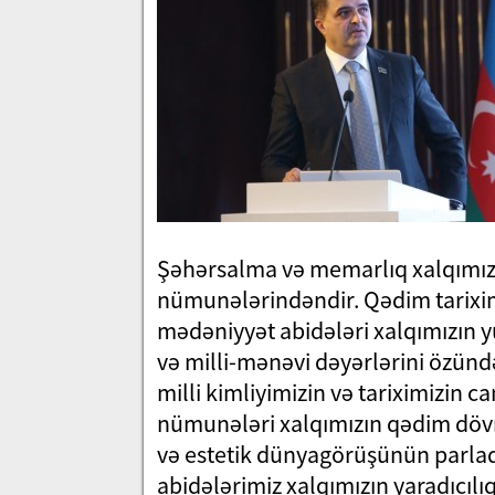
Şəhərsalma və memarlıq xalqımızı
nümunələrindəndir. Qədim tariximiz
mədəniyyət abidələri xalqımızın 
və milli-mənəvi dəyərlərini özündə
milli kimliyimizin və tariximizin 
nümunələri xalqımızın qədim dövr
və estetik dünyagörüşünün parlaq
abidələrimiz xalqımızın yaradıcılıq