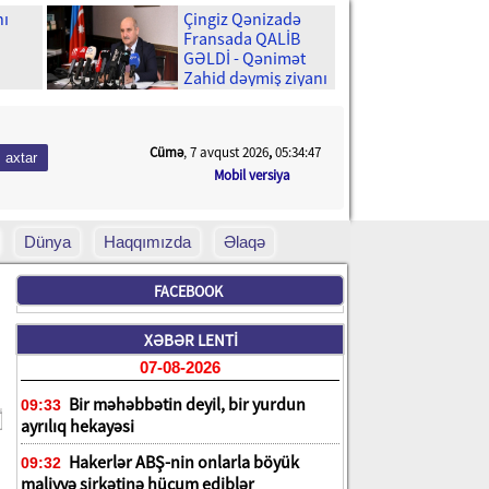
nı
Çingiz Qənizadə
Fransada QALİB
GƏLDİ - Qənimət
Zahid dəymiş ziyanı
enə
qəpiyinə kimi
ÖDƏDİ
cək?
Cümə
, 7 avqust 2026
,
05:34:49
Mobil versiya
Dünya
Haqqımızda
Əlaqə
FACEBOOK
XƏBƏR LENTİ
07-08-2026
Bir məhəbbətin deyil, bir yurdun
09:33
ayrılıq hekayəsi
Hakerlər ABŞ-nin onlarla böyük
09:32
maliyyə şirkətinə hücum ediblər