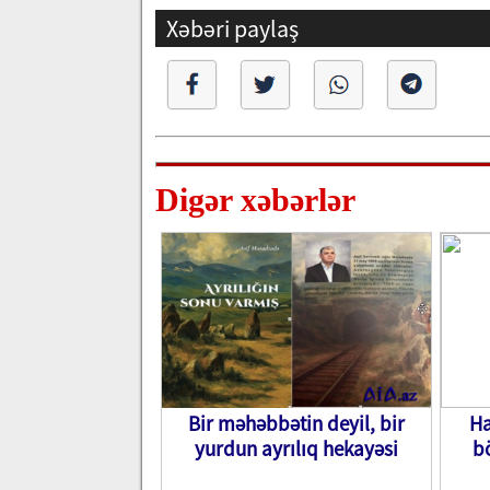
Xəbəri paylaş
Digər xəbərlər
Bir məhəbbətin deyil, bir
Ha
yurdun ayrılıq hekayəsi
b