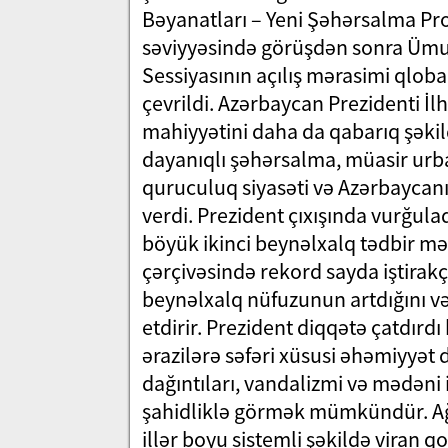
Bəyanatları – Yeni Şəhərsalma Pr
səviyyəsində görüşdən sonra Ü
Sessiyasının açılış mərasimi qlo
çevrildi. Azərbaycan Prezidenti İlh
mahiyyətini daha da qabarıq şəkild
dayanıqlı şəhərsalma, müasir urb
quruculuq siyasəti və Azərbaycanı
verdi. Prezident çıxışında vurğul
böyük ikinci beynəlxalq tədbir mə
çərçivəsində rekord sayda iştirak
beynəlxalq nüfuzunun artdığını və
etdirir. Prezident diqqətə çatdırdı
ərazilərə səfəri xüsusi əhəmiyyət 
dağıntıları, vandalizmi və mədəni 
şahidliklə görmək mümkündür. Ağ
illər boyu sistemli şəkildə viran 