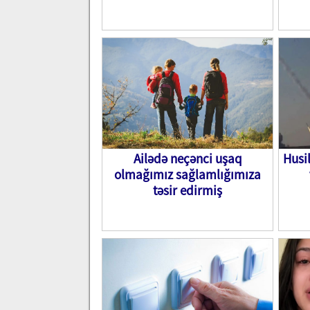
Ailədə neçənci uşaq
Husi
olmağımız sağlamlığımıza
təsir edirmiş