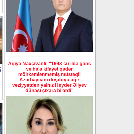
Aqiyə Naxçıvanlı: “1993-cü ildə gənc
ş
və hələ kifayət qədər
möhkəmlənməmiş müstəqil
-
Azərbaycanı düşdüyü ağır
vəziyyətdən yalnız Heydər Əliyev
dühası çıxara bilərdi”