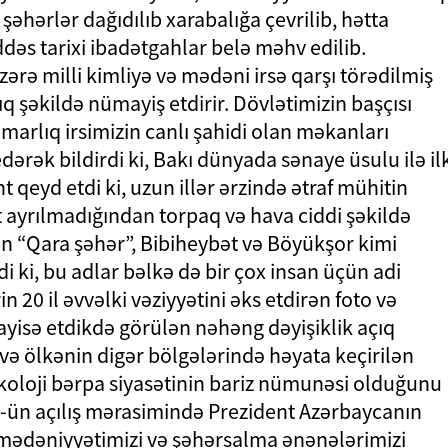
hərlər dağıdılıb xarabalığa çevrilib, hətta
əs tarixi ibadətgahlar belə məhv edilib.
ərə milli kimliyə və mədəni irsə qarşı törədilmiş
q şəkildə nümayiş etdirir. Dövlətimizin başçısı
marlıq irsimizin canlı şahidi olan məkanları
dərək bildirdi ki, Bakı dünyada sənaye üsulu ilə il
t qeyd etdi ki, uzun illər ərzində ətraf mühitin
 ayrılmadığından torpaq və hava ciddi şəkildə
nın “Qara şəhər”, Bibiheybət və Böyükşor kimi
i ki, bu adlar bəlkə də bir çox insan üçün adi
n 20 il əvvəlki vəziyyətini əks etdirən foto və
yisə etdikdə görülən nəhəng dəyişiklik açıq
ə ölkənin digər bölgələrində həyata keçirilən
oloji bərpa siyasətinin bariz nümunəsi olduğunu
3-ün açılış mərasimində Prezident Azərbaycanın
 mədəniyyətimizi və şəhərsalma ənənələrimizi