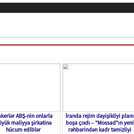
kerlər ABŞ-nin onlarla
İranda rejim dəyişikliyi planı
öyük maliyyə şirkətinə
boşa çıxdı – "Mossad"ın yeni
hücum ediblər
rəhbərindən kadr təmizliyi