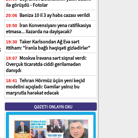
ilə görüşdü - Fotolar
Bənizə 10 il 3 ay həbs cəzası verildi
20:06
İran Konvensiyanı yenə ratifikasiya
19:50
etməsə... Xəzərdə nə dəyişəcək?
Taker Karlsondan Ağ Evə sərt
19:30
k
ittiham: "İranla bağlı həqiqəti gizlədirlər"
Moskva İrəvana sərt siqnal verdi:
19:07
Overçuk ticarətdə ciddi geriləmədən
danışdı
Tehran Hörmüz üçün yeni keçid
18:41
modelini açıqladı: Gəmilər yalnız bu
marşrutla hərəkət edəcək
QƏZETI ONLAYN OXU