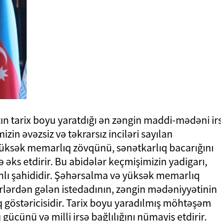
n tarix boyu yaratdığı ən zəngin maddi-mədəni ir
in əvəzsiz və təkrarsız inciləri sayılan
yüksək memarlıq zövqünü, sənətkarlıq bacarığını
 əks etdirir. Bu abidələr keçmişimizin yadigarı,
canlı şahididir. Şəhərsalma və yüksək memarlıq
lərdən gələn istedadının, zəngin mədəniyyətinin
 göstəricisidir. Tarix boyu yaradılmış möhtəşəm
 gücünü və milli irsə bağlılığını nümayiş etdirir.