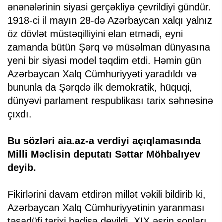
ənənələrinin siyasi gerçəkliyə çevrildiyi gündür.
1918-ci il mayın 28-də Azərbaycan xalqı yalnız
öz dövlət müstəqilliyini elan etmədi, eyni
zamanda bütün Şərq və müsəlman dünyasına
yeni bir siyasi model təqdim etdi. Həmin gün
Azərbaycan Xalq Cümhuriyyəti yaradıldı və
bununla da Şərqdə ilk demokratik, hüquqi,
dünyəvi parlament respublikası tarix səhnəsinə
çıxdı.
Bu sözləri aia.az-a verdiyi açıqlamasında
Milli Məclisin deputatı Səttar Möhbalıyev
deyib.
Fikirlərini davam etdirən millət vəkili bildirib ki,
Azərbaycan Xalq Cümhuriyyətinin yaranması
təsadüfi tarixi hadisə deyildi. XIX əsrin sonları