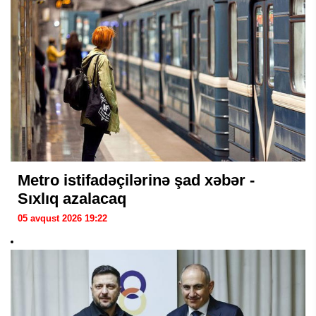
Metro istifadəçilərinə şad xəbər -
Sıxlıq azalacaq
05 avqust 2026 19:22