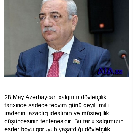
28 May Azərbaycan xalqının dövlətçilik
tarixində sadəcə təqvim günü deyil, milli
iradənin, azadlıq idealının və müstəqillik
düşüncəsinin təntənəsidir. Bu tarix xalqımızın
əsrlər boyu qoruyub yaşatdığı dövlətçilik