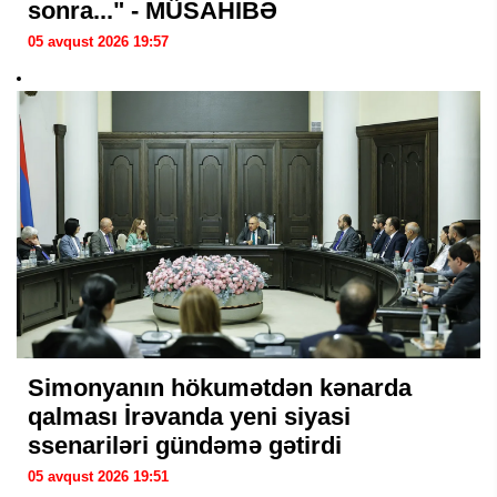
sonra..." - MÜSAHİBƏ
05 avqust 2026 19:57
Simonyanın hökumətdən kənarda
qalması İrəvanda yeni siyasi
ssenariləri gündəmə gətirdi
05 avqust 2026 19:51