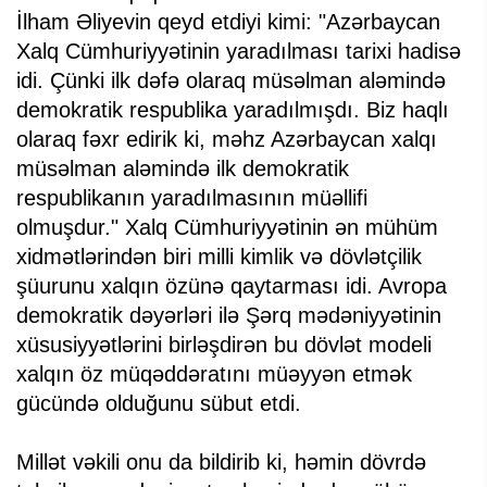
İlham Əliyevin qeyd etdiyi kimi: "Azərbaycan
Xalq Cümhuriyyətinin yaradılması tarixi hadisə
idi. Çünki ilk dəfə olaraq müsəlman aləmində
demokratik respublika yaradılmışdı. Biz haqlı
olaraq fəxr edirik ki, məhz Azərbaycan xalqı
müsəlman aləmində ilk demokratik
respublikanın yaradılmasının müəllifi
olmuşdur." Xalq Cümhuriyyətinin ən mühüm
xidmətlərindən biri milli kimlik və dövlətçilik
şüurunu xalqın özünə qaytarması idi. Avropa
demokratik dəyərləri ilə Şərq mədəniyyətinin
xüsusiyyətlərini birləşdirən bu dövlət modeli
xalqın öz müqəddəratını müəyyən etmək
gücündə olduğunu sübut etdi.
Millət vəkili onu da bildirib ki, həmin dövrdə