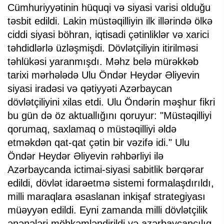
Cümhuriyyətinin hüquqi və siyasi varisi olduğu
təsbit edildi. Lakin müstəqilliyin ilk illərində ölkə
ciddi siyasi böhran, iqtisadi çətinliklər və xarici
təhdidlərlə üzləşmişdi. Dövlətçiliyin itirilməsi
təhlükəsi yaranmışdı. Məhz belə mürəkkəb
tarixi mərhələdə Ulu Öndər Heydər Əliyevin
siyasi iradəsi və qətiyyəti Azərbaycan
dövlətçiliyini xilas etdi. Ulu Öndərin məşhur fikri
bu gün də öz aktuallığını qoruyur: "Müstəqilliyi
qorumaq, saxlamaq o müstəqilliyi əldə
etməkdən qat-qat çətin bir vəzifə idi." Ulu
Öndər Heydər Əliyevin rəhbərliyi ilə
Azərbaycanda ictimai-siyasi sabitlik bərqərar
edildi, dövlət idarəetmə sistemi formalaşdırıldı,
milli maraqlara əsaslanan inkişaf strategiyası
müəyyən edildi. Eyni zamanda milli dövlətçilik
ənənələri möhkəmləndirildi və azərbaycançılıq