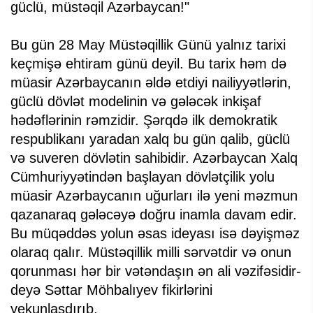
güclü, müstəqil Azərbaycan!"
Bu gün 28 May Müstəqillik Günü yalnız tarixi
keçmişə ehtiram günü deyil. Bu tarix həm də
müasir Azərbaycanın əldə etdiyi nailiyyətlərin,
güclü dövlət modelinin və gələcək inkişaf
hədəflərinin rəmzidir. Şərqdə ilk demokratik
respublikanı yaradan xalq bu gün qalib, güclü
və suveren dövlətin sahibidir. Azərbaycan Xalq
Cümhuriyyətindən başlayan dövlətçilik yolu
müasir Azərbaycanın uğurları ilə yeni məzmun
qazanaraq gələcəyə doğru inamla davam edir.
Bu müqəddəs yolun əsas ideyası isə dəyişməz
olaraq qalır. Müstəqillik milli sərvətdir və onun
qorunması hər bir vətəndaşın ən ali vəzifəsidir-
deyə Səttar Möhbalıyev fikirlərini
yekunlaşdırıb.