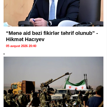
“Mənə aid bəzi fikirlər təhrif olunub” -
Hikmət Hacıyev
05 avqust 2026 20:40