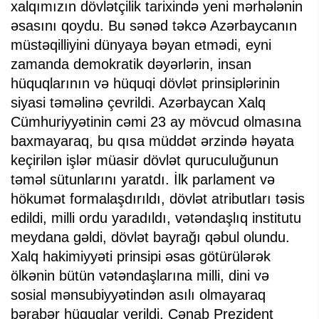
xalqımızın dövlətçilik tarixində yeni mərhələnin
əsasını qoydu. Bu sənəd təkcə Azərbaycanın
müstəqilliyini dünyaya bəyan etmədi, eyni
zamanda demokratik dəyərlərin, insan
hüquqlarının və hüquqi dövlət prinsiplərinin
siyasi təməlinə çevrildi. Azərbaycan Xalq
Cümhuriyyətinin cəmi 23 ay mövcud olmasına
baxmayaraq, bu qısa müddət ərzində həyata
keçirilən işlər müasir dövlət quruculuğunun
təməl sütunlarını yaratdı. İlk parlament və
hökumət formalaşdırıldı, dövlət atributları təsis
edildi, milli ordu yaradıldı, vətəndaşlıq institutu
meydana gəldi, dövlət bayrağı qəbul olundu.
Xalq hakimiyyəti prinsipi əsas götürülərək
ölkənin bütün vətəndaşlarına milli, dini və
sosial mənsubiyyətindən asılı olmayaraq
bərabər hüquqlar verildi. Cənab Prezident