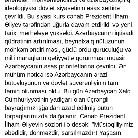
ideologiyası dövlət siyasətinin əsas xəttinə
çevrildi. Bu siyasi kurs cənab Prezident İlham
Əliyev tərəfindən uğurla davam etdirildi və yeni
tarixi mərhələyə yüksəldi. Azərbaycanın iqtisadi
qüdrətinin artırılması, beynəlxalq nüfuzunun
möhkəmləndirilməsi, güclü ordu quruculuğu və
milli maraqların qətiyyətlə qorunması müasir
Azərbaycanın əsas prioritetlərinə çevrildi. Ən
mühüm nəticə isə Azərbaycanın ərazi
bütövlüyünün və dövlət suverenliyinin tam
təmin olunması oldu. Bu gün Azərbaycan Xalq
Cümhuriyyətinin yadigarı olan üçrəngli
bayrağımız işğaldan azad edilmiş bütün
torpaqlarımızda dalğalanır. Cənab Prezident
İlham Əliyevin sözləri ilə desək: "Müstəqilliyimiz
əbədidir, dönməzdir, sarsılmazdır! Yaşasın