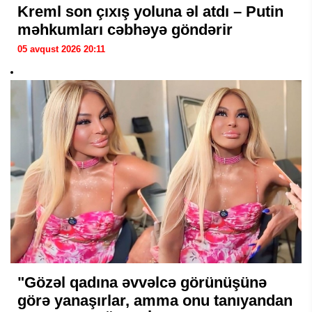
Kreml son çıxış yoluna əl atdı – Putin
məhkumları cəbhəyə göndərir
05 avqust 2026 20:11
"Gözəl qadına əvvəlcə görünüşünə
görə yanaşırlar, amma onu tanıyandan