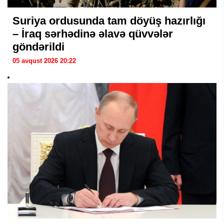
Suriya ordusunda tam döyüş hazırlığı
– İraq sərhədinə əlavə qüvvələr
göndərildi
05 avqust 2026 20:22