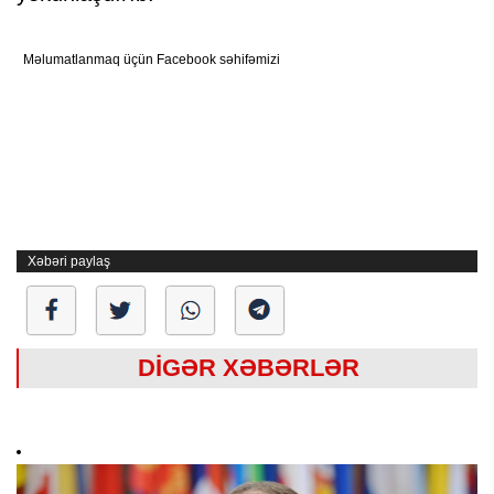
Məlumatlanmaq üçün Facebook səhifəmizi
Xəbəri paylaş
DİGƏR XƏBƏRLƏR