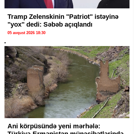
Tramp Zelenskinin "Patriot" istəyinə
"yox" dedi: Səbəb açıqlandı
05 avqust 2026 18:30
Ani körpüsündə yeni mərhələ:
Türkiyə-Ermənistan münasibətlərində