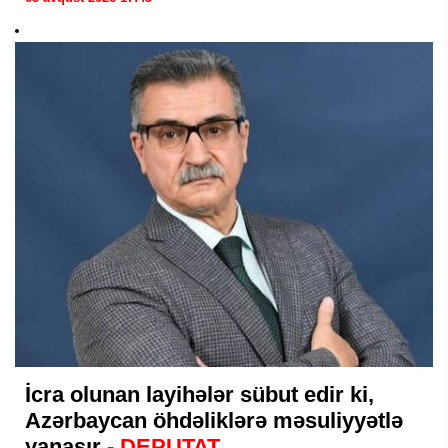
İcra olunan layihələr sübut edir ki,
Azərbaycan öhdəliklərə məsuliyyətlə
yanaşır
- DEPUTAT