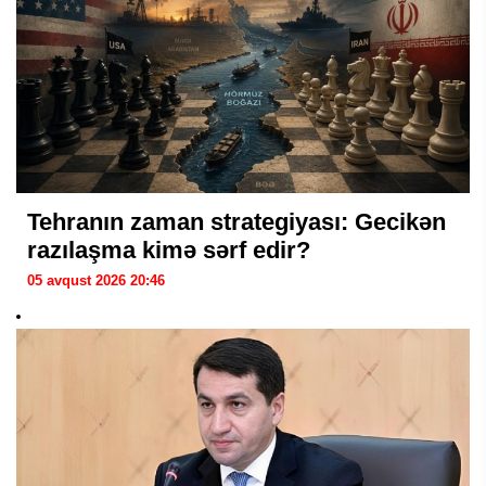
Tehranın zaman strategiyası: Gecikən
razılaşma kimə sərf edir?
05 avqust 2026 20:46