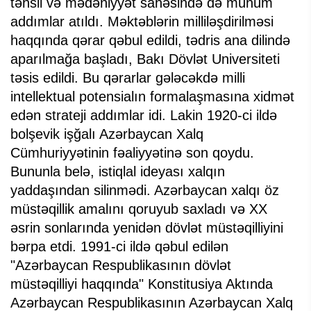
təhsil və mədəniyyət sahəsində də mühüm
addımlar atıldı. Məktəblərin milliləşdirilməsi
haqqında qərar qəbul edildi, tədris ana dilində
aparılmağa başladı, Bakı Dövlət Universiteti
təsis edildi. Bu qərarlar gələcəkdə milli
intellektual potensialın formalaşmasına xidmət
edən strateji addımlar idi. Lakin 1920-ci ildə
bolşevik işğalı Azərbaycan Xalq
Cümhuriyyətinin fəaliyyətinə son qoydu.
Bununla belə, istiqlal ideyası xalqın
yaddaşından silinmədi. Azərbaycan xalqı öz
müstəqillik amalını qoruyub saxladı və XX
əsrin sonlarında yenidən dövlət müstəqilliyini
bərpa etdi. 1991-ci ildə qəbul edilən
"Azərbaycan Respublikasının dövlət
müstəqilliyi haqqında" Konstitusiya Aktında
Azərbaycan Respublikasının Azərbaycan Xalq