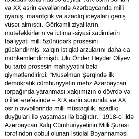
və XX əsrin əvvəllərində Azərbaycanda milli
oyanış, maarifçilik və azadlıq ideyaları geniş
vüsət almışdı. Görkəmli ziyalıların,
mütəfəkkirlərin və ictimai-siyasi xadimlərin
fəaliyyəti milli özünüdərk prosesini
gücləndirmiş, xalqın istiqlal arzularını daha da
möhkəmləndirmişdi. Ulu Öndər Heydər Əliyev
bu tarixi prosesin mahiyyətini belə
qiymətləndirirdi: "Müsəlman Şərqində ilk
demokratik cümhuriyyətin məhz Azərbaycan
torpağında yaranması xalqımızın o dövrdə və
o illər ərəfəsində – XIX əsrin sonunda və XX
əsrin əvvəllərində milli müstəqillik, azadlıq
duyğuları ilə yaşaması ilə bağlıdır." 1918-ci ildə
Azərbaycan Xalq Cümhuriyyətinin Milli Şurası
tərəfindən qəbul olunan İstiqlal Bəyannaməsi