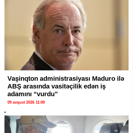
Vaşinqton administrasiyası Maduro ilə
ABŞ arasında vasitəçilik edən iş
adamını “vurdu”
09 avqust 2026 11:00