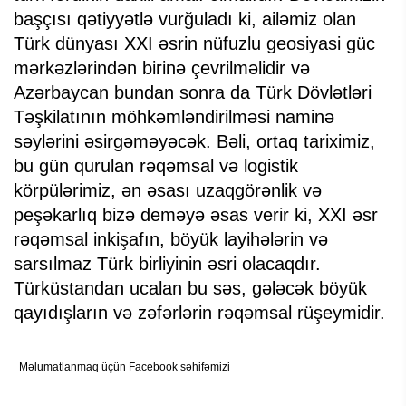
başçısı qətiyyətlə vurğuladı ki, ailəmiz olan
Türk dünyası XXI əsrin nüfuzlu geosiyasi güc
mərkəzlərindən birinə çevrilməlidir və
Azərbaycan bundan sonra da Türk Dövlətləri
Təşkilatının möhkəmləndirilməsi naminə
səylərini əsirgəməyəcək. Bəli, ortaq tariximiz,
bu gün qurulan rəqəmsal və logistik
körpülərimiz, ən əsası uzaqgörənlik və
peşəkarlıq bizə deməyə əsas verir ki, XXI əsr
rəqəmsal inkişafın, böyük layihələrin və
sarsılmaz Türk birliyinin əsri olacaqdır.
Türküstandan ucalan bu səs, gələcək böyük
qayıdışların və zəfərlərin rəqəmsal rüşeymidir.
Məlumatlanmaq üçün Facebook səhifəmizi