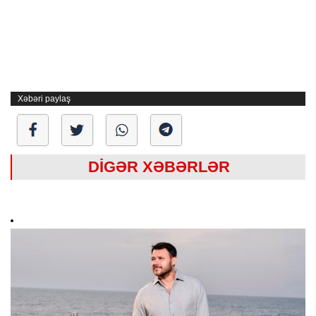
Xəbəri paylaş
DİGƏR XƏBƏRLƏR