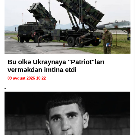
Bu ölkə Ukraynaya "Patriot"ları
verməkdən imtina etdi
09 avqust 2026 10:22