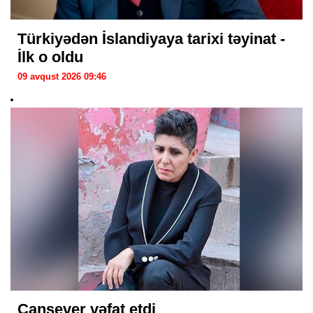
Türkiyədən İslandiyaya tarixi təyinat -
İlk o oldu
09 avqust 2026 09:46
Cansever vəfat etdi