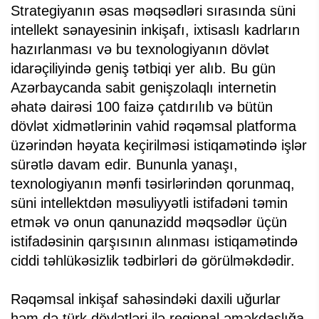
Strategiyanın əsas məqsədləri sırasında süni
intellekt sənayesinin inkişafı, ixtisaslı kadrların
hazırlanması və bu texnologiyanın dövlət
idarəçiliyində geniş tətbiqi yer alıb. Bu gün
Azərbaycanda sabit genişzolaqlı internetin
əhatə dairəsi 100 faizə çatdırılıb və bütün
dövlət xidmətlərinin vahid rəqəmsal platforma
üzərindən həyata keçirilməsi istiqamətində işlər
sürətlə davam edir. Bununla yanaşı,
texnologiyanın mənfi təsirlərindən qorunmaq,
süni intellektdən məsuliyyətli istifadəni təmin
etmək və onun qanunazidd məqsədlər üçün
istifadəsinin qarşısının alınması istiqamətində
ciddi təhlükəsizlik tədbirləri də görülməkdədir.
Rəqəmsal inkişaf sahəsindəki daxili uğurlar
həm də türk dövlətləri ilə regional əməkdaşlığa