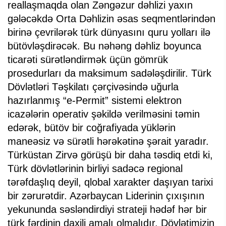
reallaşmaqda olan Zəngəzur dəhlizi yaxın
gələcəkdə Orta Dəhlizin əsas seqmentlərindən
birinə çevrilərək türk dünyasını quru yolları ilə
bütövləşdirəcək. Bu nəhəng dəhliz boyunca
ticarəti sürətləndirmək üçün gömrük
prosedurları da maksimum sadələşdirilir. Türk
Dövlətləri Təşkilatı çərçivəsində uğurla
hazırlanmış “e-Permit” sistemi elektron
icazələrin operativ şəkildə verilməsini təmin
edərək, bütöv bir coğrafiyada yüklərin
maneəsiz və sürətli hərəkətinə şərait yaradır.
Türküstan Zirvə görüşü bir daha təsdiq etdi ki,
Türk dövlətlərinin birliyi sadəcə regional
tərəfdaşlıq deyil, qlobal xarakter daşıyan tarixi
bir zərurətdir. Azərbaycan Liderinin çıxışının
yekununda səsləndirdiyi strateji hədəf hər bir
türk fərdinin daxili amalı olmalıdır. Dövlətimizin