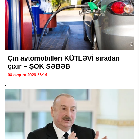
Çin avtomobilləri KÜTLƏVİ sıradan
çıxır – ŞOK SƏBƏB
08 avqust 2026 23:14