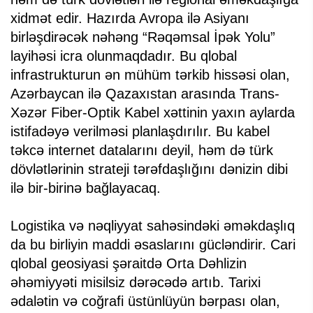
xidmət edir. Hazırda Avropa ilə Asiyanı
birləşdirəcək nəhəng “Rəqəmsal İpək Yolu”
layihəsi icra olunmaqdadır. Bu qlobal
infrastrukturun ən mühüm tərkib hissəsi olan,
Azərbaycan ilə Qazaxıstan arasında Trans-
Xəzər Fiber-Optik Kabel xəttinin yaxın aylarda
istifadəyə verilməsi planlaşdırılır. Bu kabel
təkcə internet datalarını deyil, həm də türk
dövlətlərinin strateji tərəfdaşlığını dənizin dibi
ilə bir-birinə bağlayacaq.
Logistika və nəqliyyat sahəsindəki əməkdaşlıq
da bu birliyin maddi əsaslarını gücləndirir. Cari
qlobal geosiyasi şəraitdə Orta Dəhlizin
əhəmiyyəti misilsiz dərəcədə artıb. Tarixi
ədalətin və coğrafi üstünlüyün bərpası olan,