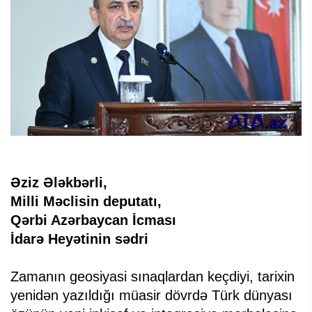
Əziz Ələkbərli,
Milli Məclisin deputatı,
Qərbi Azərbaycan İcması
İdarə Heyətinin sədri
Zamanın geosiyasi sınaqlardan keçdiyi, tarixin
yenidən yazıldığı müasir dövrdə Türk dünyası