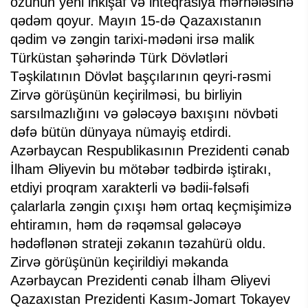
özünün yeni inkişaf və inteqrasiya mərhələsinə
qədəm qoyur. Mayın 15-də Qazaxıstanın
qədim və zəngin tarixi-mədəni irsə malik
Türküstan şəhərində Türk Dövlətləri
Təşkilatının Dövlət başçılarının qeyri-rəsmi
Zirvə görüşünün keçirilməsi, bu birliyin
sarsılmazlığını və gələcəyə baxışını növbəti
dəfə bütün dünyaya nümayiş etdirdi.
Azərbaycan Respublikasının Prezidenti cənab
İlham Əliyevin bu mötəbər tədbirdə iştirakı,
etdiyi proqram xarakterli və bədii-fəlsəfi
çalarlarla zəngin çıxışı həm ortaq keçmişimizə
ehtiramın, həm də rəqəmsal gələcəyə
hədəflənən strateji zəkanın təzahürü oldu.
Zirvə görüşünün keçirildiyi məkanda
Azərbaycan Prezidenti cənab İlham Əliyevi
Qazaxıstan Prezidenti Kasım-Jomart Tokayev