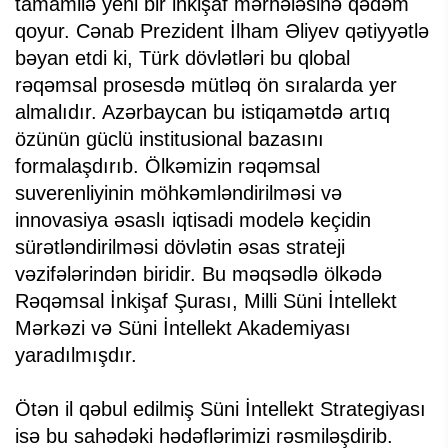
tamamilə yeni bir inkişaf mərhələsinə qədəm
qoyur. Cənab Prezident İlham Əliyev qətiyyətlə
bəyan etdi ki, Türk dövlətləri bu qlobal
rəqəmsal prosesdə mütləq ön sıralarda yer
almalıdır. Azərbaycan bu istiqamətdə artıq
özünün güclü institusional bazasını
formalaşdırıb. Ölkəmizin rəqəmsal
suverenliyinin möhkəmləndirilməsi və
innovasiya əsaslı iqtisadi modelə keçidin
sürətləndirilməsi dövlətin əsas strateji
vəzifələrindən biridir. Bu məqsədlə ölkədə
Rəqəmsal İnkişaf Şurası, Milli Süni İntellekt
Mərkəzi və Süni İntellekt Akademiyası
yaradılmışdır.
Ötən il qəbul edilmiş Süni İntellekt Strategiyası
isə bu sahədəki hədəflərimizi rəsmiləşdirib.