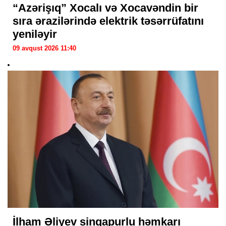
“Azərişıq” Xocalı və Xocavəndin bir
sıra ərazilərində elektrik təsərrüfatını
yeniləyir
09 avqust 2026 11:40
İlham Əliyev sinqapurlu həmkarı