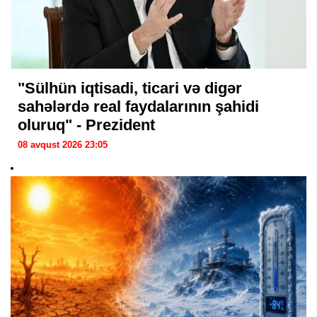
"Sülhün iqtisadi, ticari və digər
sahələrdə real faydalarının şahidi
oluruq" - Prezident
08 avqust 2026 23:05