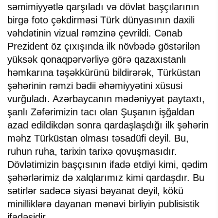
səmimiyyətlə qarşıladı və dövlət başçılarının
birgə foto çəkdirməsi Türk dünyasının daxili
vəhdətinin vizual rəmzinə çevrildi. Cənab
Prezident öz çıxışında ilk növbədə göstərilən
yüksək qonaqpərvərliyə görə qazaxıstanlı
həmkarına təşəkkürünü bildirərək, Türküstan
şəhərinin rəmzi bədii əhəmiyyətini xüsusi
vurğuladı. Azərbaycanın mədəniyyət paytaxtı,
şanlı Zəfərimizin tacı olan Şuşanın işğaldan
azad edildikdən sonra qardaşlaşdığı ilk şəhərin
məhz Türküstan olması təsadüfi deyil. Bu,
ruhun ruha, tarixin tarixə qovuşmasıdır.
Dövlətimizin başçısının ifadə etdiyi kimi, qədim
şəhərlərimiz də xalqlarımız kimi qardaşdır. Bu
sətirlər sadəcə siyasi bəyanat deyil, kökü
minilliklərə dayanan mənəvi birliyin publisistik
ifadəsidir.