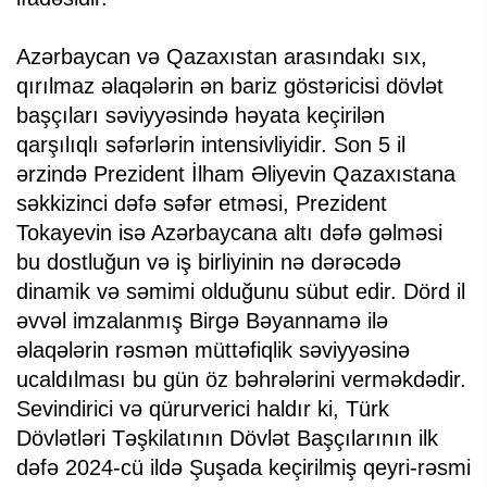
Azərbaycan və Qazaxıstan arasındakı sıx,
qırılmaz əlaqələrin ən bariz göstəricisi dövlət
başçıları səviyyəsində həyata keçirilən
qarşılıqlı səfərlərin intensivliyidir. Son 5 il
ərzində Prezident İlham Əliyevin Qazaxıstana
səkkizinci dəfə səfər etməsi, Prezident
Tokayevin isə Azərbaycana altı dəfə gəlməsi
bu dostluğun və iş birliyinin nə dərəcədə
dinamik və səmimi olduğunu sübut edir. Dörd il
əvvəl imzalanmış Birgə Bəyannamə ilə
əlaqələrin rəsmən müttəfiqlik səviyyəsinə
ucaldılması bu gün öz bəhrələrini verməkdədir.
Sevindirici və qürurverici haldır ki, Türk
Dövlətləri Təşkilatının Dövlət Başçılarının ilk
dəfə 2024-cü ildə Şuşada keçirilmiş qeyri-rəsmi