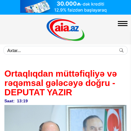
Ortaqlıqdan müttəfiqliyə və
rəqəmsal gələcəyə doğru
-
DEPUTAT YAZIR
Saat: 13:19