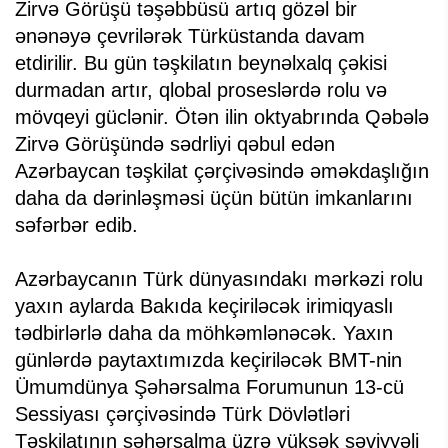
Zirvə Görüşü təşəbbüsü artıq gözəl bir
ənənəyə çevrilərək Türküstanda davam
etdirilir. Bu gün təşkilatın beynəlxalq çəkisi
durmadan artır, qlobal proseslərdə rolu və
mövqeyi güclənir. Ötən ilin oktyabrında Qəbələ
Zirvə Görüşündə sədrliyi qəbul edən
Azərbaycan təşkilat çərçivəsində əməkdaşlığın
daha da dərinləşməsi üçün bütün imkanlarını
səfərbər edib.
Azərbaycanın Türk dünyasındakı mərkəzi rolu
yaxın aylarda Bakıda keçiriləcək irimiqyaslı
tədbirlərlə daha da möhkəmlənəcək. Yaxın
günlərdə paytaxtımızda keçiriləcək BMT-nin
Ümumdünya Şəhərsalma Forumunun 13-cü
Sessiyası çərçivəsində Türk Dövlətləri
Təşkilatının şəhərsalma üzrə yüksək səviyyəli