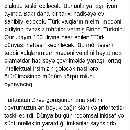
dialoqu təşkil ediləcək. Bununla yanaşı, iyun
ayında Bakı daha bir tarixi hadisəyə ev
sahibliyi edəcək. Türk xalqlarının elmi-mədəni
birliyinə əvəzsiz töhfələr vermiş Birinci Türkoloji
Qurultayın 100 illiyinə həsr edilən "Türk
dünyası həftəsi" keçiriləcək. Bu möhtəşəm
tədbir xalqlarımızın mədəni və elmi həyatında
əlamətdar hadisəyə çevrilməklə yanaşı, ortaq
intellektual irsimizin gələcək nəsillərə
ötürülməsində mühüm körpü rolunu
oynayacaq.
Türküstan Zirvə görüşünün ana xəttini
dövrümüzün ən böyük çağırışları və prioritetləri
təşkil edirdi. Dünya bu gün rəqəmsal inkişaf və
süni intellektin yaratdığı imkanlar sayəsində