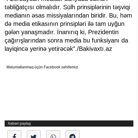
təbliğatçısı olmalıdır. Sülh prinsiplərinin təşviqi
medianın əsas missiyalarından biridir. Bu, həm
də media etikasının prinsipləri ilə tam uyğun
gələn yanaşmadır. İnanırıq ki, Prezidentin
çağırışlarından sonra media bu funksiyanı da
layiqincə yerinə yetirəcək”./Bakivaxtı.az
Məlumatlanmaq üçün Facebook səhifəmizi
Xəbəri paylaş