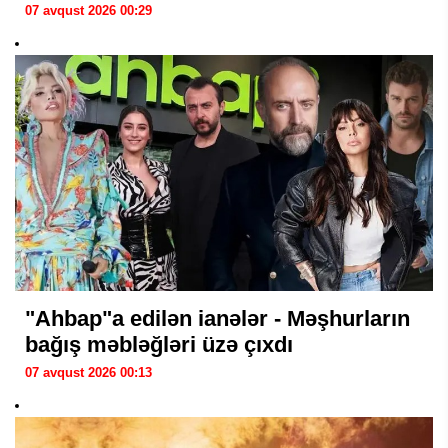
07 avqust 2026 00:29
"Ahbap"a edilən ianələr - Məşhurların
bağış məbləğləri üzə çıxdı
07 avqust 2026 00:13