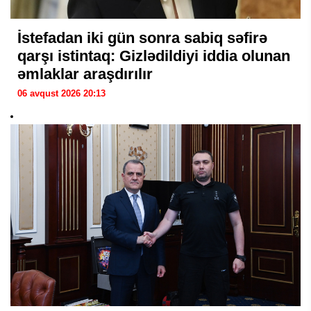
İstefadan iki gün sonra sabiq səfirə
qarşı istintaq: Gizlədildiyi iddia olunan
əmlaklar araşdırılır
06 avqust 2026 20:13