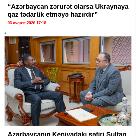
“Azərbaycan zərurət olarsa Ukraynaya
qaz tədarük etməyə hazırdır”
06 avqust 2026 17:18
Azərbaycanın Keniyadakı səfiri Sultan