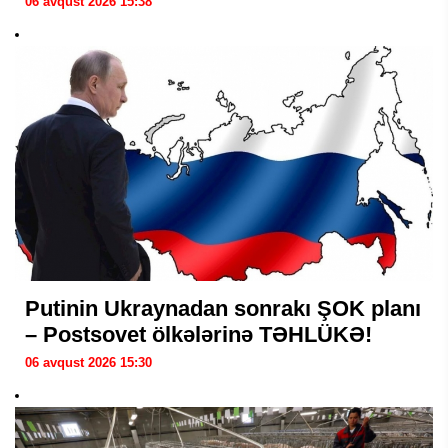
06 avqust 2026 15:38
Putinin Ukraynadan sonrakı ŞOK planı
– Postsovet ölkələrinə TƏHLÜKƏ!
06 avqust 2026 15:30