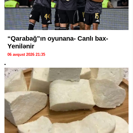
“Qarabağ”ın oyunana- Canlı bax-
Yenilənir
06 avqust 2026 21:35