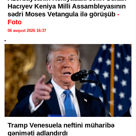
Hacıyev Keniya Milli Assambleyasının
sədri Moses Vetangula ilə görüşüb
-
Foto
06 avqust 2026 16:37
Tramp Venesuela neftini müharibə
qəniməti adlandırdı