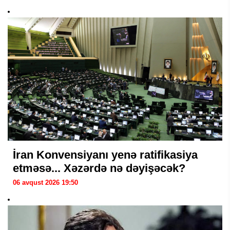
İran Konvensiyanı yenə ratifikasiya
etməsə... Xəzərdə nə dəyişəcək?
06 avqust 2026 19:50