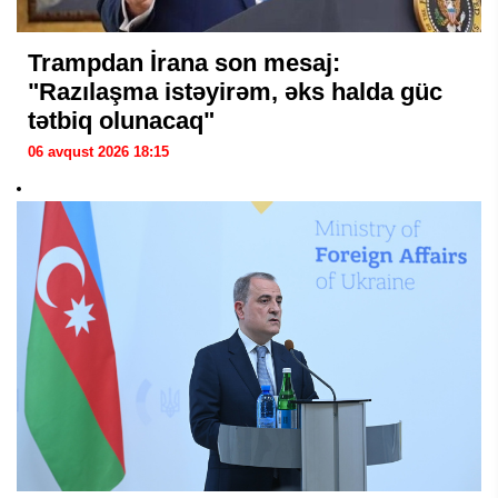
Trampdan İrana son mesaj:
"Razılaşma istəyirəm, əks halda güc
tətbiq olunacaq"
06 avqust 2026 18:15