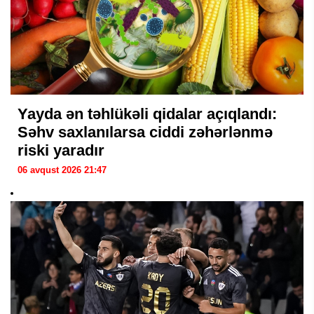
Yayda ən təhlükəli qidalar açıqlandı:
Səhv saxlanılarsa ciddi zəhərlənmə
riski yaradır
06 avqust 2026 21:47