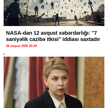
NASA-dan 12 avqust xəbərdarlığı: "7
saniyəlik cazibə itkisi" iddiası saxtadır
06 avqust 2026 20:39