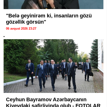
"Belə geyinirəm ki, insanların gözü
gözəllik görsün"
06 avqust 2026 23:27
Ceyhun Bayramov Azərbaycanın
Kiyevdəki səfirliyində olub - FOTOLAR