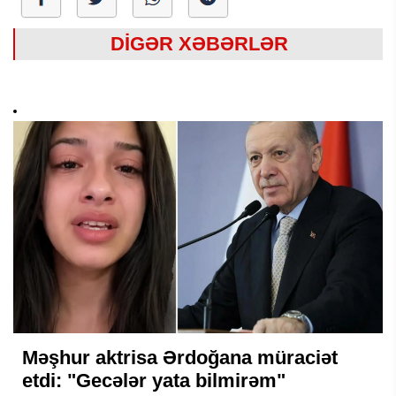
DİGƏR XƏBƏRLƏR
Məşhur aktrisa Ərdoğana müraciət
etdi: "Gecələr yata bilmirəm"