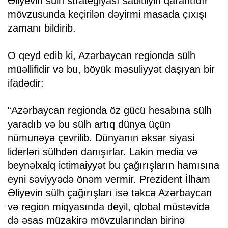
Əliyevin sülh strategiyası sabitliyin qarantıdır”
mövzusunda keçirilən dəyirmi masada çıxışı
zamanı bildirib.
O qeyd edib ki, Azərbaycan regionda sülh
müəllifidir və bu, böyük məsuliyyət daşıyan bir
ifadədir:
“Azərbaycan regionda öz gücü hesabına sülh
yaradıb və bu sülh artıq dünya üçün
nümunəyə çevrilib. Dünyanın əksər siyasi
liderləri sülhdən danışırlar. Lakin media və
beynəlxalq ictimaiyyət bu çağırışların hamısına
eyni səviyyədə önəm vermir. Prezident İlham
Əliyevin sülh çağırışları isə təkcə Azərbaycan
və region miqyasında deyil, qlobal müstəvidə
də əsas müzakirə mövzularından birinə