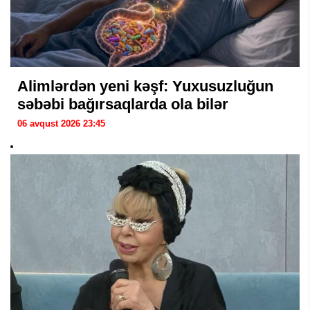
Alimlərdən yeni kəşf: Yuxusuzluğun
səbəbi bağırsaqlarda ola bilər
06 avqust 2026 23:45