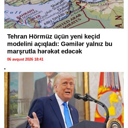
Tehran Hörmüz üçün yeni keçid
modelini açıqladı: Gəmilər yalnız bu
marşrutla hərəkət edəcək
06 avqust 2026 18:41