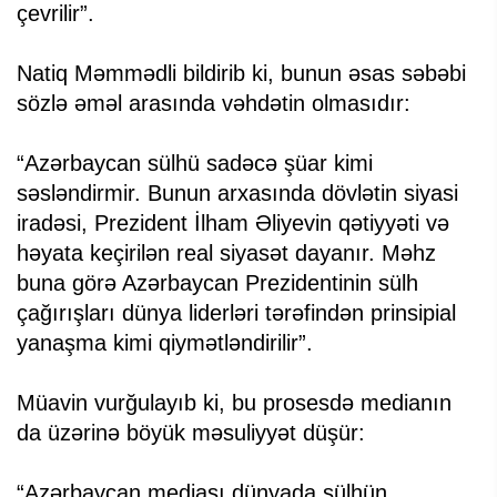
çevrilir”.
Natiq Məmmədli bildirib ki, bunun əsas səbəbi
sözlə əməl arasında vəhdətin olmasıdır:
“Azərbaycan sülhü sadəcə şüar kimi
səsləndirmir. Bunun arxasında dövlətin siyasi
iradəsi, Prezident İlham Əliyevin qətiyyəti və
həyata keçirilən real siyasət dayanır. Məhz
buna görə Azərbaycan Prezidentinin sülh
çağırışları dünya liderləri tərəfindən prinsipial
yanaşma kimi qiymətləndirilir”.
Müavin vurğulayıb ki, bu prosesdə medianın
da üzərinə böyük məsuliyyət düşür:
“Azərbaycan mediası dünyada sülhün