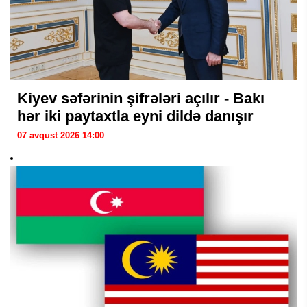
Kiyev səfərinin şifrələri açılır - Bakı
hər iki paytaxtla eyni dildə danışır
07 avqust 2026 14:00