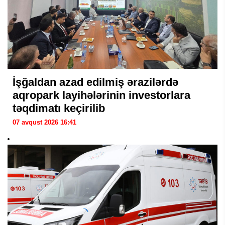
İşğaldan azad edilmiş ərazilərdə
aqropark layihələrinin investorlara
təqdimatı keçirilib
07 avqust 2026 16:41