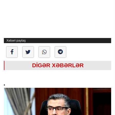
Xəbəri paylaş
DİGƏR XƏBƏRLƏR