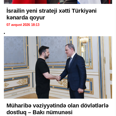
İsrailin yeni strateji xətti Türkiyəni
kənarda qoyur
07 avqust 2026 18:13
Müharibə vəziyyətində olan dövlətlərlə
dostluq – Bakı nümunəsi