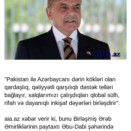
"Pakistan ilə Azərbaycanı dərin kökləri olan
qardaşlıq, qətiyyətli qarşılıqlı dəstək telləri
bağlayır, xalqlarımızı çalışdıqları qlobal sülh,
rifah və dayanıqlı inkişaf dəyərləri birləşdirir".
aia.az xəbər verir ki, bunu Birləşmiş Ərəb
Əmirliklərinin paytaxtı Əbu-Dabi şəhərində