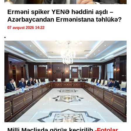
Erməni spiker YENƏ həddini aşdı –
Azərbaycandan Ermənistana təhlükə?
07 avqust 2026 14:22
Milli Məclisdə görüş keçirilib
-Fotolar