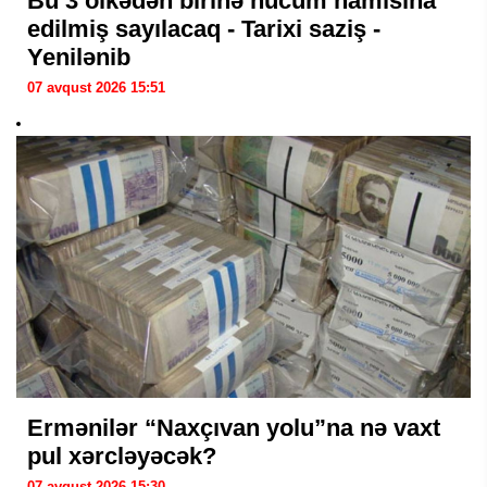
Bu 3 ölkədən birinə hücum hamısına
edilmiş sayılacaq - Tarixi saziş -
Yenilənib
07 avqust 2026 15:51
Ermənilər “Naxçıvan yolu”na nə vaxt
pul xərcləyəcək?
07 avqust 2026 15:30