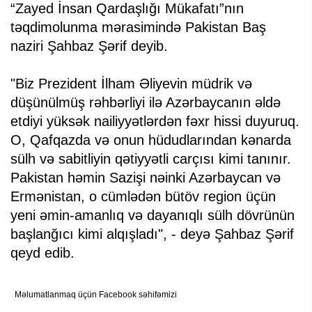
“Zayed İnsan Qardaşlığı Mükafatı”nın
təqdimolunma mərasimində Pakistan Baş
naziri Şahbaz Şərif deyib.
"Biz Prezident İlham Əliyevin müdrik və
düşünülmüş rəhbərliyi ilə Azərbaycanın əldə
etdiyi yüksək nailiyyətlərdən fəxr hissi duyuruq.
O, Qafqazda və onun hüdudlarından kənarda
sülh və sabitliyin qətiyyətli carçısı kimi tanınır.
Pakistan həmin Sazişi nəinki Azərbaycan və
Ermənistan, o cümlədən bütöv region üçün
yeni əmin-amanlıq və dayanıqlı sülh dövrünün
başlanğıcı kimi alqışladı", - deyə Şahbaz Şərif
qeyd edib.
Məlumatlanmaq üçün Facebook səhifəmizi