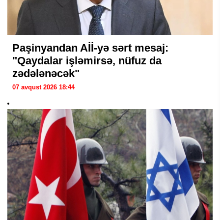
Paşinyandan Aİİ-yə sərt mesaj:
"Qaydalar işləmirsə, nüfuz da
zədələnəcək"
07 avqust 2026 18:44