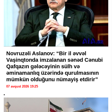
Novruzəli Aslanov: “Bir il əvvəl
Vaşinqtonda imzalanan sənəd Cənubi
Qafqazın gələcəyinin sülh və
əminamanlıq üzərində qurulmasının
mümkün olduğunu nümayiş etdirir”
07 avqust 2026 19:25