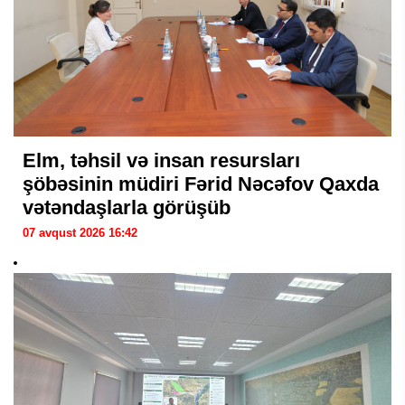
Elm, təhsil və insan resursları
şöbəsinin müdiri Fərid Nəcəfov Qaxda
vətəndaşlarla görüşüb
07 avqust 2026 16:42