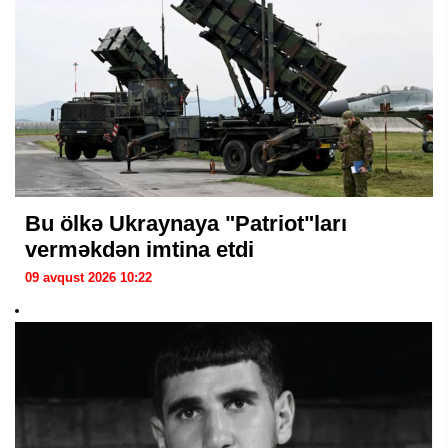
Bu ölkə Ukraynaya "Patriot"ları
verməkdən imtina etdi
09 avqust 2026 10:22