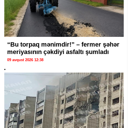
“Bu torpaq mənimdir!” – fermer şəhər
meriyasının çəkdiyi asfaltı şumladı
09 avqust 2026 12:38