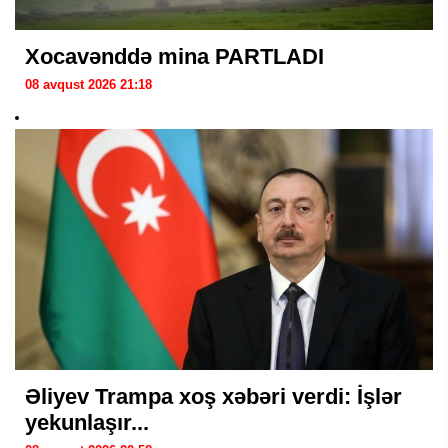
Xocavənddə mina PARTLADI
08 avqust 2026 21:18
Əliyev Trampa xoş xəbəri verdi: İşlər
yekunlaşır...