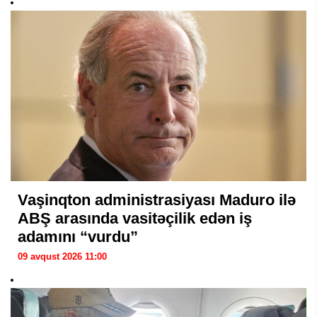
Vaşinqton administrasiyası Maduro ilə
ABŞ arasında vasitəçilik edən iş
adamını “vurdu”
09 avqust 2026 11:00