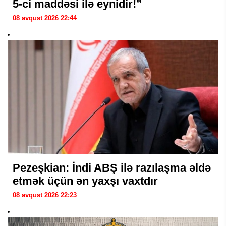
5-ci maddəsi ilə eynidir!”
08 avqust 2026 22:44
Pezeşkian: İndi ABŞ ilə razılaşma əldə
etmək üçün ən yaxşı vaxtdır
08 avqust 2026 22:23