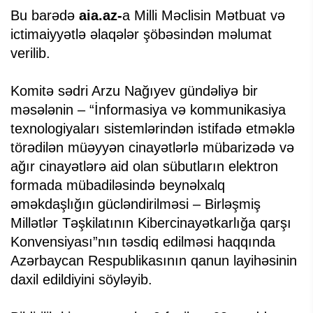
Bu barədə
aia.az-
a Milli Məclisin Mətbuat və
ictimaiyyətlə əlaqələr şöbəsindən məlumat
verilib.
Komitə sədri Arzu Nağıyev gündəliyə bir
məsələnin – “İnformasiya və kommunikasiya
texnologiyaları sistemlərindən istifadə etməklə
törədilən müəyyən cinayətlərlə mübarizədə və
ağır cinayətlərə aid olan sübutların elektron
formada mübadiləsində beynəlxalq
əməkdaşlığın gücləndirilməsi – Birləşmiş
Millətlər Təşkilatının Kibercinayətkarlığa qarşı
Konvensiyası”nın təsdiq edilməsi haqqında
Azərbaycan Respublikasının qanun layihəsinin
daxil edildiyini söyləyib.