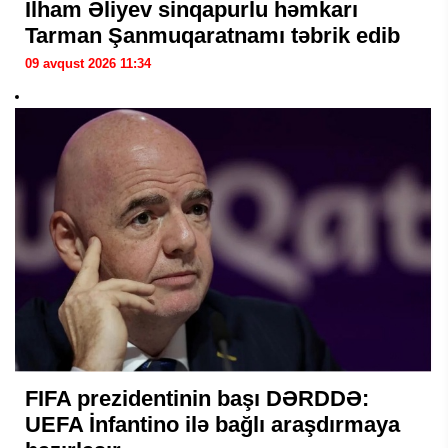
İlham Əliyev sinqapurlu həmkarı
Tarman Şanmuqaratnamı təbrik edib
09 avqust 2026 11:34
FIFA prezidentinin başı DƏRDDƏ:
UEFA İnfantino ilə bağlı araşdırmaya