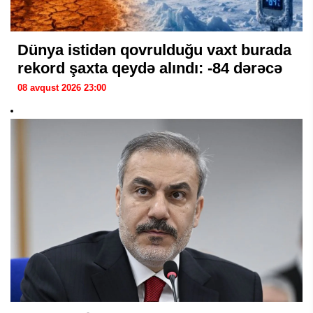
Dünya istidən qovrulduğu vaxt burada
rekord şaxta qeydə alındı: -84 dərəcə
08 avqust 2026 23:00