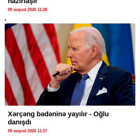
hazırlaşır
09 avqust 2026 11:28
Xərçəng bədəninə yayılır - Oğlu
danışdı
09 avqust 2026 11:27