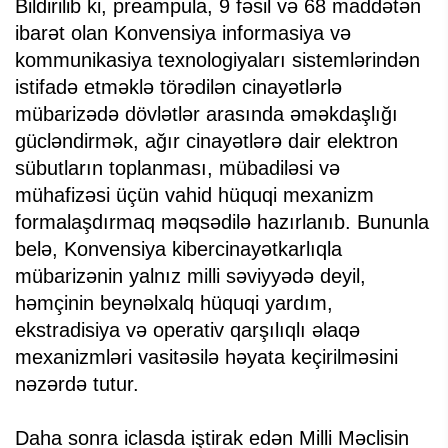
Bildirilib ki, preampula, 9 fəsil və 68 maddətən
ibarət olan Konvensiya informasiya və
kommunikasiya texnologiyaları sistemlərindən
istifadə etməklə törədilən cinayətlərlə
mübarizədə dövlətlər arasında əməkdaşlığı
gücləndirmək, ağır cinayətlərə dair elektron
sübutların toplanması, mübadiləsi və
mühafizəsi üçün vahid hüquqi mexanizm
formalaşdırmaq məqsədilə hazırlanıb. Bununla
belə, Konvensiya kibercinayətkarlıqla
mübarizənin yalnız milli səviyyədə deyil,
həmçinin beynəlxalq hüquqi yardım,
ekstradisiya və operativ qarşılıqlı əlaqə
mexanizmləri vasitəsilə həyata keçirilməsini
nəzərdə tutur.
Daha sonra iclasda iştirak edən Milli Məclisin