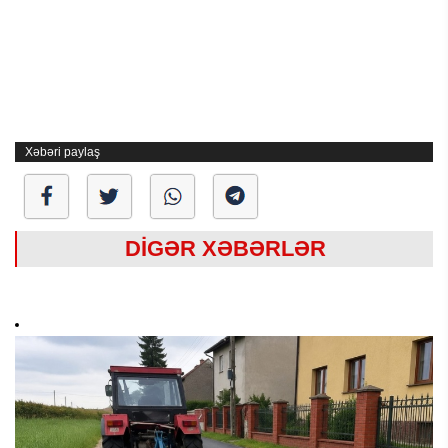
Xəbəri paylaş
DİGƏR XƏBƏRLƏR