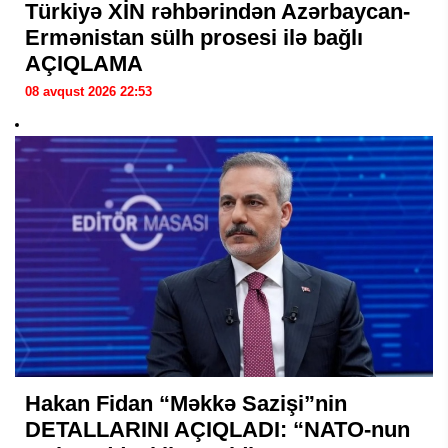
Türkiyə XİN rəhbərindən Azərbaycan-
Ermənistan sülh prosesi ilə bağlı
AÇIQLAMA
08 avqust 2026 22:53
Hakan Fidan “Məkkə Sazişi”nin
DETALLARINI AÇIQLADI: “NATO-nun