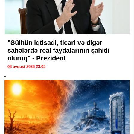
"Sülhün iqtisadi, ticari və digər
sahələrdə real faydalarının şahidi
oluruq" - Prezident
08 avqust 2026 23:05