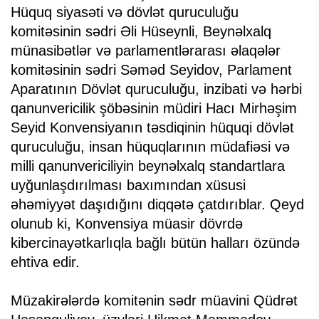
Hüquq siyasəti və dövlət quruculuğu
komitəsinin sədri Əli Hüseynli, Beynəlxalq
münasibətlər və parlamentlərarası əlaqələr
komitəsinin sədri Səməd Seyidov, Parlament
Aparatının Dövlət quruculuğu, inzibati və hərbi
qanunvericilik şöbəsinin müdiri Hacı Mirhəşim
Seyid Konvensiyanın təsdiqinin hüquqi dövlət
quruculuğu, insan hüquqlarının müdafiəsi və
milli qanunvericiliyin beynəlxalq standartlara
uyğunlaşdırılması baxımından xüsusi
əhəmiyyət daşıdığını diqqətə çatdırıblar. Qeyd
olunub ki, Konvensiya müasir dövrdə
kibercinayətkarlıqla bağlı bütün halları özündə
ehtiva edir.
Müzakirələrdə komitənin sədr müavini Qüdrət