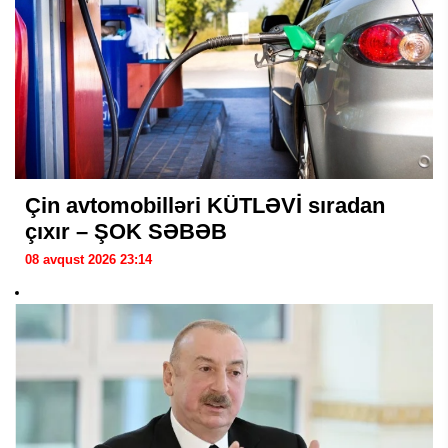
Çin avtomobilləri KÜTLƏVİ sıradan
çıxır – ŞOK SƏBƏB
08 avqust 2026 23:14