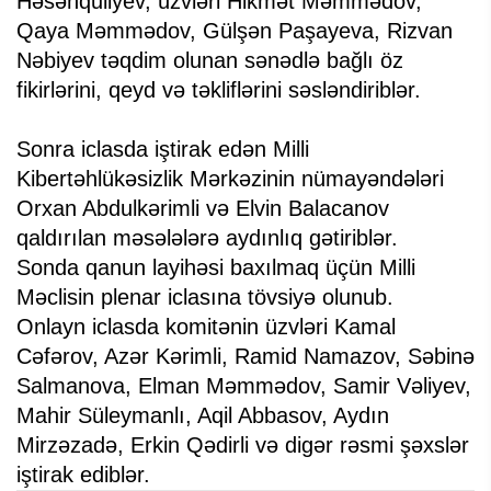
Həsənquliyev, üzvləri Hikmət Məmmədov,
Qaya Məmmədov, Gülşən Paşayeva, Rizvan
Nəbiyev təqdim olunan sənədlə bağlı öz
fikirlərini, qeyd və təkliflərini səsləndiriblər.
Sonra iclasda iştirak edən Milli
Kibertəhlükəsizlik Mərkəzinin nümayəndələri
Orxan Abdulkərimli və Elvin Balacanov
qaldırılan məsələlərə aydınlıq gətiriblər.
Sonda qanun layihəsi baxılmaq üçün Milli
Məclisin plenar iclasına tövsiyə olunub.
Onlayn iclasda komitənin üzvləri Kamal
Cəfərov, Azər Kərimli, Ramid Namazov, Səbinə
Salmanova, Elman Məmmədov, Samir Vəliyev,
Mahir Süleymanlı, Aqil Abbasov, Aydın
Mirzəzadə, Erkin Qədirli və digər rəsmi şəxslər
iştirak ediblər.