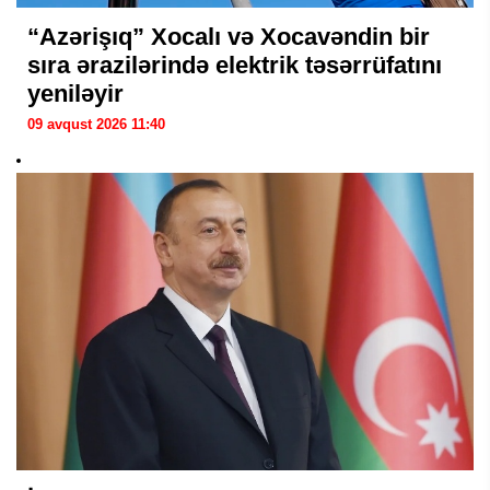
“Azərişıq” Xocalı və Xocavəndin bir
sıra ərazilərində elektrik təsərrüfatını
yeniləyir
09 avqust 2026 11:40