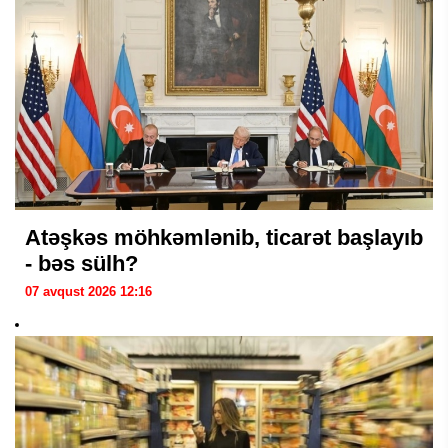
Atəşkəs möhkəmlənib, ticarət başlayıb
- bəs sülh?
07 avqust 2026 12:16