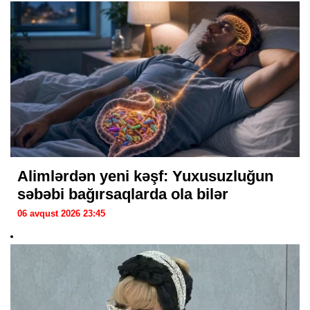
Alimlərdən yeni kəşf: Yuxusuzluğun
səbəbi bağırsaqlarda ola bilər
06 avqust 2026 23:45