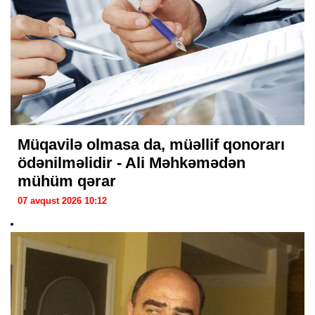
Müqavilə olmasa da, müəllif qonorarı
ödənilməlidir - Ali Məhkəmədən
mühüm qərar
07 avqust 2026 10:12