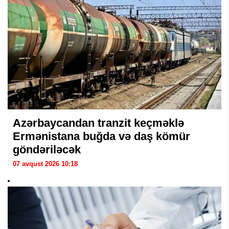
Azərbaycandan tranzit keçməklə
Ermənistana buğda və daş kömür
göndəriləcək
07 avqust 2026 10:18