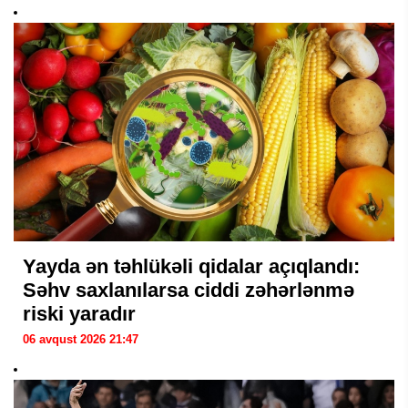
Yayda ən təhlükəli qidalar açıqlandı:
Səhv saxlanılarsa ciddi zəhərlənmə
riski yaradır
06 avqust 2026 21:47