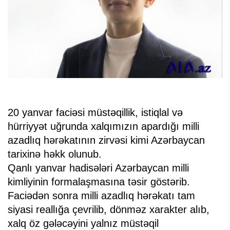
20 yanvar faciəsi müstəqillik, istiqlal və
hürriyyət uğrunda xalqımızın apardığı milli
azadlıq hərəkatının zirvəsi kimi Azərbaycan
tarixinə həkk olunub.
Qanlı yanvar hadisələri Azərbaycan milli
kimliyinin formalaşmasına təsir göstərib.
Faciədən sonra milli azadlıq hərəkatı tam
siyasi reallığa çevrilib, dönməz xarakter alıb,
xalq öz gələcəyini yalnız müstəqil