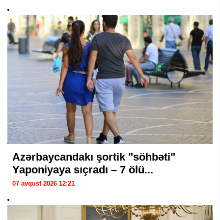
Azərbaycandakı şortik "söhbəti"
Yaponiyaya sıçradı – 7 ölü...
07 avqust 2026 12:21