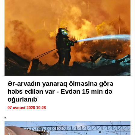
Ər-arvadın yanaraq ölməsinə görə
həbs edilən var - Evdən 15 min də
oğurlanıb
07 avqust 2026 10:28