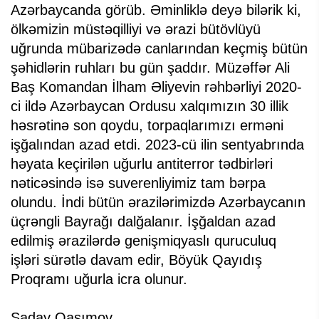
Azərbaycanda görüb. Əminliklə deyə bilərik ki,
ölkəmizin müstəqilliyi və ərazi bütövlüyü
uğrunda mübarizədə canlarından keçmiş bütün
şəhidlərin ruhları bu gün şaddır. Müzəffər Ali
Baş Komandan İlham Əliyevin rəhbərliyi 2020-
ci ildə Azərbaycan Ordusu xalqımızın 30 illik
həsrətinə son qoydu, torpaqlarımızı erməni
işğalından azad etdi. 2023-cü ilin sentyabrında
həyata keçirilən uğurlu antiterror tədbirləri
nəticəsində isə suverenliyimiz tam bərpa
olundu. İndi bütün ərazilərimizdə Azərbaycanın
üçrəngli Bayrağı dalğalanır. İşğaldan azad
edilmiş ərazilərdə genişmiqyaslı quruculuq
işləri sürətlə davam edir, Böyük Qayıdış
Proqramı uğurla icra olunur.
Saday Qasımov