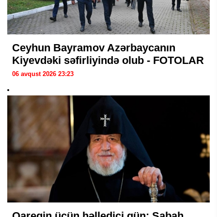
Ceyhun Bayramov Azərbaycanın
Kiyevdəki səfirliyində olub - FOTOLAR
06 avqust 2026 23:23
Qaregin üçün həlledici gün: Sabah