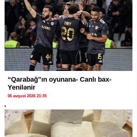
“Qarabağ”ın oyunana- Canlı bax-
Yenilənir
06 avqust 2026 21:35