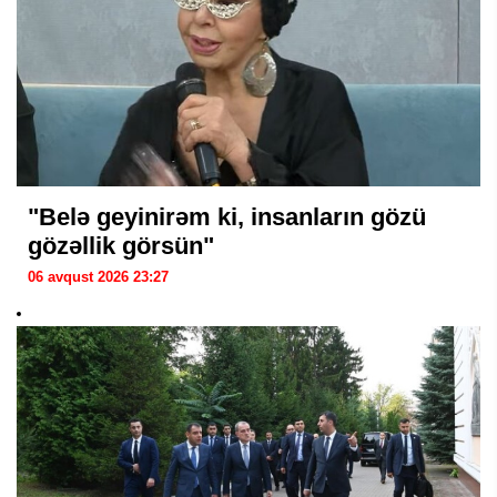
"Belə geyinirəm ki, insanların gözü
gözəllik görsün"
06 avqust 2026 23:27