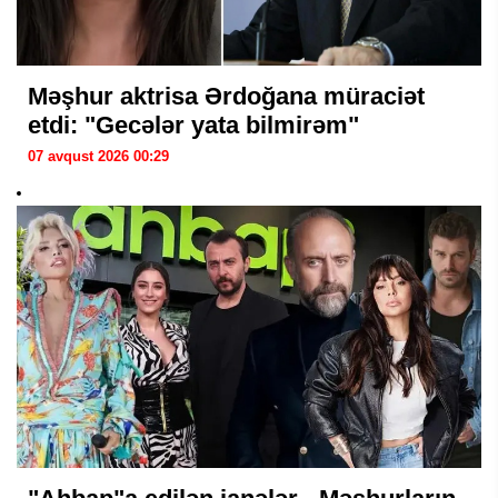
Məşhur aktrisa Ərdoğana müraciət
etdi: "Gecələr yata bilmirəm"
07 avqust 2026 00:29