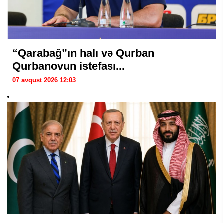
“Qarabağ”ın halı və Qurban
Qurbanovun istefası...
07 avqust 2026 12:03