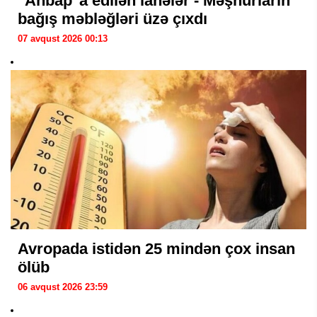
"Ahbap"a edilən ianələr - Məşhurların
bağış məbləğləri üzə çıxdı
07 avqust 2026 00:13
Avropada istidən 25 mindən çox insan
ölüb
06 avqust 2026 23:59