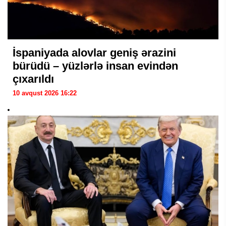
İspaniyada alovlar geniş ərazini
bürüdü – yüzlərlə insan evindən
çıxarıldı
10 avqust 2026 16:22