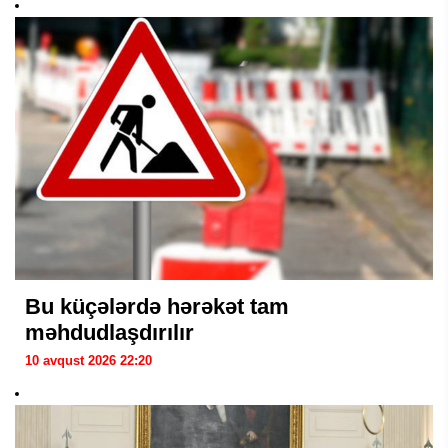
Bu küçələrdə hərəkət tam
məhdudlaşdırılır
10 avqust 2026 22:20