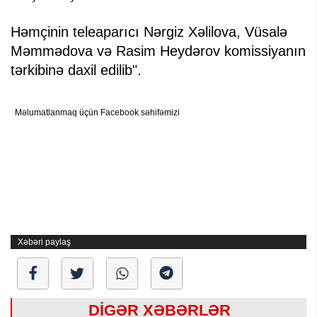
Həmçinin teleaparıcı Nərgiz Xəlilova, Vüsalə
Məmmədova və Rasim Heydərov komissiyanın
tərkibinə daxil edilib".
Məlumatlanmaq üçün Facebook səhifəmizi
Xəbəri paylaş
DİGƏR XƏBƏRLƏR