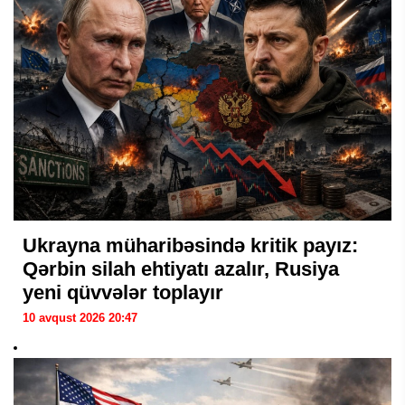
Ukrayna müharibəsində kritik payız:
Qərbin silah ehtiyatı azalır, Rusiya
yeni qüvvələr toplayır
10 avqust 2026 20:47