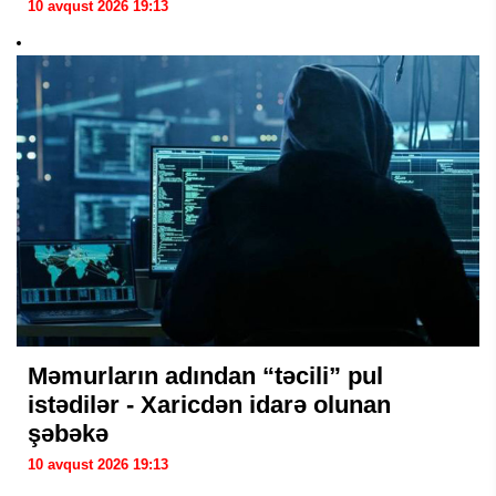
10 avqust 2026 19:13
Məmurların adından “təcili” pul
istədilər - Xaricdən idarə olunan
şəbəkə
10 avqust 2026 19:13