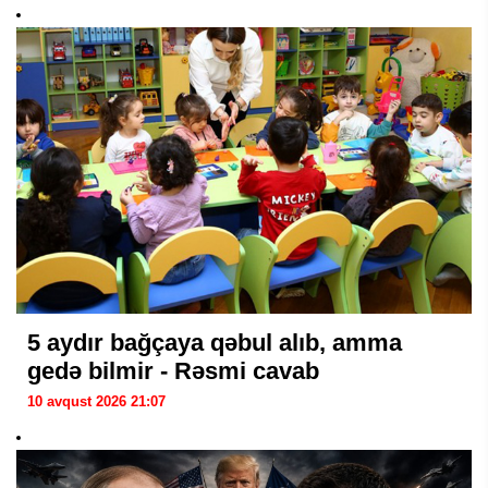
5 aydır bağçaya qəbul alıb, amma
gedə bilmir - Rəsmi cavab
10 avqust 2026 21:07