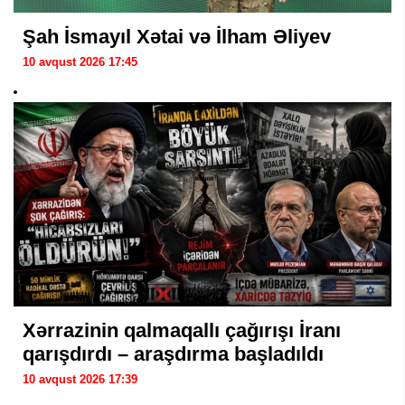
Şah İsmayıl Xətai və İlham Əliyev
10 avqust 2026 17:45
Xərrazinin qalmaqallı çağırışı İranı
qarışdırdı – araşdırma başladıldı
10 avqust 2026 17:39