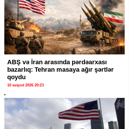
ABŞ və İran arasında pərdəarxası
bazarlıq: Tehran masaya ağır şərtlər
qoydu
10 avqust 2026 20:23