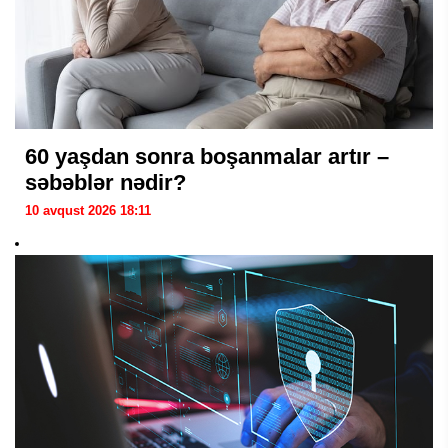
60 yaşdan sonra boşanmalar artır –
səbəblər nədir?
10 avqust 2026 18:11