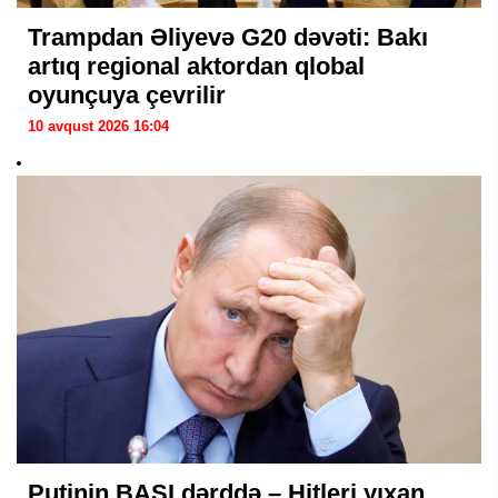
Trampdan Əliyevə G20 dəvəti: Bakı
artıq regional aktordan qlobal
oyunçuya çevrilir
10 avqust 2026 16:04
Putinin BAŞI dərddə – Hitleri yıxan