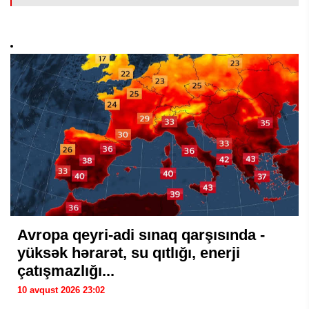
Avropa qeyri-adi sınaq qarşısında -
yüksək hərarət, su qıtlığı, enerji
çatışmazlığı...
10 avqust 2026 23:02