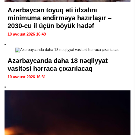
Azərbaycan toyuq əti idxalını
minimuma endirməyə hazırlaşır –
2030-cu il üçün böyük hədəf
10 avqust 2026 16:49
Azərbaycanda daha 18 nəqliyyat
vasitəsi hərraca çıxarılacaq
10 avqust 2026 16:31