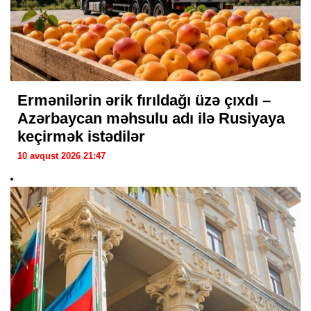
Ermənilərin ərik fırıldağı üzə çıxdı –
Azərbaycan məhsulu adı ilə Rusiyaya
keçirmək istədilər
10 avqust 2026 21:47