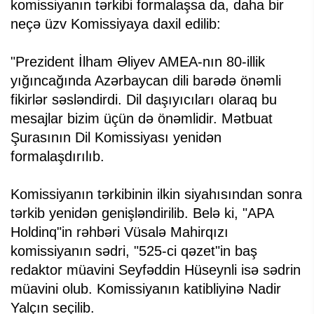
komissiyanın tərkibi formalaşsa da, daha bir
neçə üzv Komissiyaya daxil edilib:
"Prezident İlham Əliyev AMEA-nın 80-illik
yığıncağında Azərbaycan dili barədə önəmli
fikirlər səsləndirdi. Dil daşıyıcıları olaraq bu
mesajlar bizim üçün də önəmlidir. Mətbuat
Şurasının Dil Komissiyası yenidən
formalaşdırılıb.
Komissiyanın tərkibinin ilkin siyahısından sonra
tərkib yenidən genişləndirilib. Belə ki, "APA
Holdinq"in rəhbəri Vüsalə Mahirqızı
komissiyanın sədri, "525-ci qəzet"in baş
redaktor müavini Seyfəddin Hüseynli isə sədrin
müavini olub. Komissiyanın katibliyinə Nadir
Yalçın seçilib.