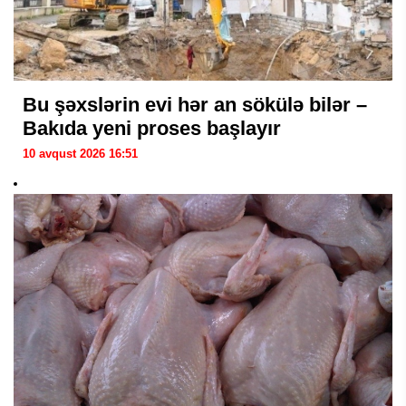
Bu şəxslərin evi hər an sökülə bilər –
Bakıda yeni proses başlayır
10 avqust 2026 16:51