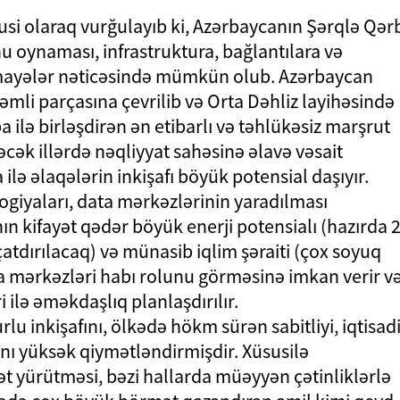
usi olaraq vurğulayıb ki, Azərbaycanın Şərqlə Qər
 oynaması, infrastruktura, bağlantılara və
mayələr nəticəsində mümkün olub. Azərbaycan
əmli parçasına çevrilib və Orta Dəhliz layihəsində
pa ilə birləşdirən ən etibarlı və təhlükəsiz marşrut
cək illərdə nəqliyyat sahəsinə əlavə vəsait
lə əlaqələrin inkişafı böyük potensial daşıyır.
giyaları, data mərkəzlərinin yaradılması
n kifayət qədər böyük enerji potensialı (hazırda 
çatdırılacaq) və münasib iqlim şəraiti (çox soyuq
a mərkəzləri habı rolunu görməsinə imkan verir v
 ilə əməkdaşlıq planlaşdırılır.
u inkişafını, ölkədə hökm sürən sabitliyi, iqtisad
ını yüksək qiymətləndirmişdir. Xüsusilə
ət yürütməsi, bəzi hallarda müəyyən çətinliklərlə