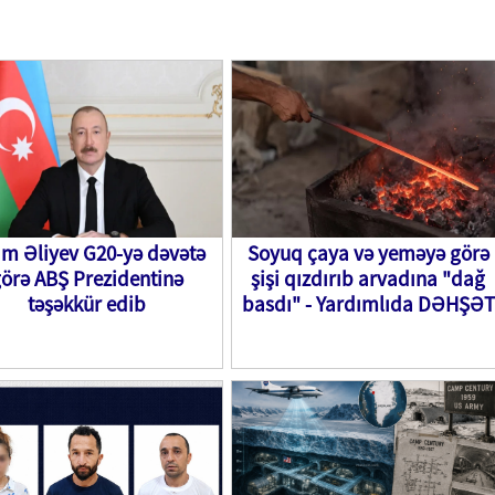
am Əliyev G20-yə dəvətə
Soyuq çaya və yeməyə görə
örə ABŞ Prezidentinə
şişi qızdırıb arvadına "dağ
təşəkkür edib
basdı" - Yardımlıda DƏHŞƏT