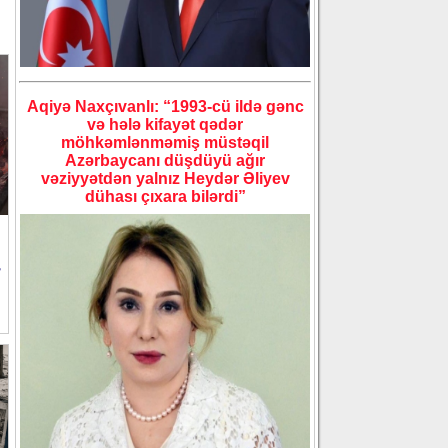
Aqiyə Naxçıvanlı: “1993-cü ildə gənc
və hələ kifayət qədər
möhkəmlənməmiş müstəqil
Azərbaycanı düşdüyü ağır
vəziyyətdən yalnız Heydər Əliyev
dühası çıxara bilərdi”