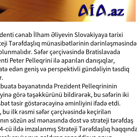
enti cənab İlham Əliyevin Slovakiyaya tarixi
rateji Tərəfdaşlıq münasibətlərinin dərinləşməsində
unmalıdır. Səfər çərçivəsində Bratislavada
i Peter Pelleqrini ilə aparılan danışıqlar,
tə edən geniş və perspektivli gündəliyin təsdiq
r.
buata bəyanatında Prezident Pelleqrininin
inə görə təşəkkürünü bildirərək, bu səfərin iki
ət təsir göstərəcəyinə əminliyini ifadə etdi.
 bu ilk rəsmi səfər çərçivəsində keçirilən
nın sözün əsl mənasında dost və strateji tərəfdaş
4-cü ildə imzalanmış Strateji Tərəfdaşlıq haqqınd