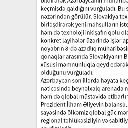
bildirərək Azərbaycanın müharibə
keçmişdə qaldığını vurğuladı. Bu 
nəzərindən görülür. Slovakiya tex
birləşdirərək yeni məhsulların ist
həm də texnoloji inkişafın qolu o
konkret layihələr üzərində işlər ap
noyabrın 8-də azadlıq müharibəsi
qonaqlar arasında Slovakiyanın Baş
xüsusi məmnunluqla qeyd edərək, 
olduğunu vurğuladı.
Azərbaycan son illərdə həyata keçird
nəticəsində beynəlxalq arenada m
həm də qlobal müstəvidə etibarlı
Prezident İlham Əliyevin balanslı, 
sayəsində ölkəmiz qlobal güc mərk
regional təhlükəsizliyin və sabitl