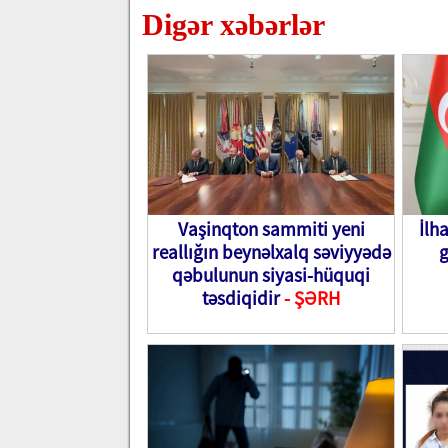
Digər xəbərlər
Vaşinqton sammiti yeni
İlh
reallığın beynəlxalq səviyyədə
g
qəbulunun siyasi-hüquqi
təsdiqidir
- ŞƏRH