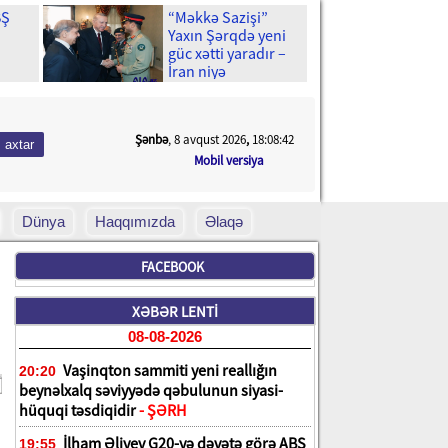
BŞ
“Məkkə Sazişi”
Yaxın Şərqdə yeni
güc xətti yaradır –
İran niyə
un
narahatdır?
n bir
Şənbə
, 8 avqust 2026
,
18:08:43
Mobil versiya
Dünya
Haqqımızda
Əlaqə
FACEBOOK
XƏBƏR LENTİ
08-08-2026
Vaşinqton sammiti yeni reallığın
20:20
beynəlxalq səviyyədə qəbulunun siyasi-
hüquqi təsdiqidir
- ŞƏRH
İlham Əliyev G20-yə dəvətə görə ABŞ
19:55