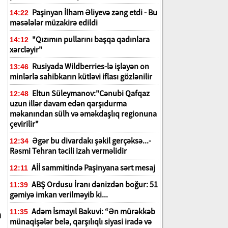
Paşinyan İlham Əliyevə zəng etdi - Bu
14:22
məsələlər müzakirə edildi
"Qızımın pullarını başqa qadınlara
14:12
xərcləyir"
Rusiyada Wildberries-lə işləyən on
13:46
minlərlə sahibkarın kütləvi iflası gözlənilir
Eltun Süleymanov:"Cənubi Qafqaz
12:48
uzun illər davam edən qarşıdurma
məkanından sülh və əməkdaşlıq regionuna
çevirilir"
Əgər bu divardakı şəkil gerçəksə...-
12:34
Rəsmi Tehran təcili izah verməlidir
Aİİ sammitində Paşinyana sərt mesaj
12:11
ABŞ Ordusu İranı dənizdən boğur: 51
11:39
gəmiyə imkan verilməyib ki...
Adəm İsmayıl Bakuvi: “Ən mürəkkəb
a
11:35
münaqişələr belə, qarşılıqlı siyasi iradə və