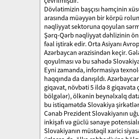
çevrilmişdir.
Dövlətimizin başçısı həmçinin xüs
arasında müəyyən bir körpü rolunu
nəqliyyat sektoruna qoyulan sər
Şərq-Qərb nəqliyyat dəhlizinin ön
fəal iştirak edir. Orta Asiyanı Avro
Azərbaycan ərazisindən keçir. Gələ
qoyulması və bu sahədə Slovakiya i
Eyni zamanda, informasiya texnolo
haqqında da danışıldı. Azərbaycanı
giqavat, növbəti 5 ildə 8 giqavata 
bölgələr), ölkənin beynəlxalq dat
bu istiqamətdə Slovakiya şirkətləri
Cənab Prezident Slovakiyanın uğurl
inkişafı və güclü sənaye potensial
Slovakiyanın müstəqil xarici siyas