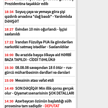
Prezidentinə təşəkkür edib
Soyuq çaya və yeməyə görə şişi
18:34
qızdırıb arvadına "dağ basdı" - Yardımlıda
DƏHŞƏT
Evindən 10 min oğurlandı - İşçisi
18:27
saxlanıldı
İrandan Füzuliyə PUA ilə göndərilən
17:22
narkotiki satmaq istədilər - Saxlanıldılar
Bu ərazidə başqa ölkəyə aid HƏRBİ
16:00
BAZA TAPILDI - CİDDİ TƏHLÜKƏ
08.08.08 savaşından 18 il ötür – rus-
15:30
gürcü müharibəsinin dərdləri və dərsləri
Messinin atası vəfat etdi
15:09
SON DƏQİQƏ! Min illik qorxu gerçək
14:49
olur - Qiyamət ssenarisinin ŞOK DETALLARI
Azərbaycan özünün başlatdığı sülh
14:30
prosesinə tam sadiqdir
- DEPUTAT