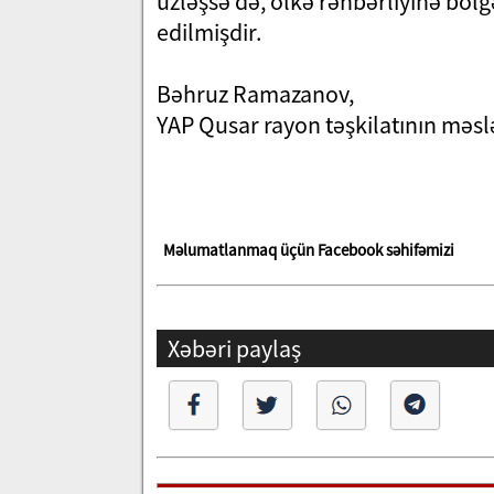
üzləşsə də, ölkə rəhbərliyinə bö
edilmişdir.
Bəhruz Ramazanov,
YAP Qusar rayon təşkilatının məslə
Məlumatlanmaq üçün Facebook səhifəmizi
Xəbəri paylaş