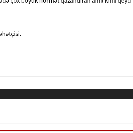
lgədə çox böyük hörmət qazandıran amil kimi qeyd
hətçisi.