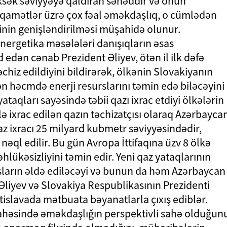
sək səviyyəyə qaldıran sənəddir və onun
qamətlər üzrə çox fəal əməkdaşlıq, o cümlədən
ətinin genişləndirilməsi müşahidə olunur.
ergetika məsələləri danışıqların əsas
edən cənab Prezident Əliyev, ötən il ilk dəfə
hiz edildiyini bildirərək, ölkənin Slovakiyanın
lən həcmdə enerji resurslarını təmin edə biləcəyini
ataqları sayəsində təbii qazı ixrac etdiyi ölkələrin
lə ixrac edilən qazın təchizatçısı olaraq Azərbayca
az ixracı 25 milyard kubmetr səviyyəsindədir,
nəql edilir. Bu gün Avropa İttifaqına üzv 8 ölkə
hlükəsizliyini təmin edir. Yeni qaz yataqlarının
sların əldə ediləcəyi və bunun da həm Azərbaycan
Əliyev və Slovakiya Respublikasının Prezidenti
tislavada mətbuata bəyanatlarla çıxış ediblər.
sahəsində əməkdaşlığın perspektivli sahə olduğun