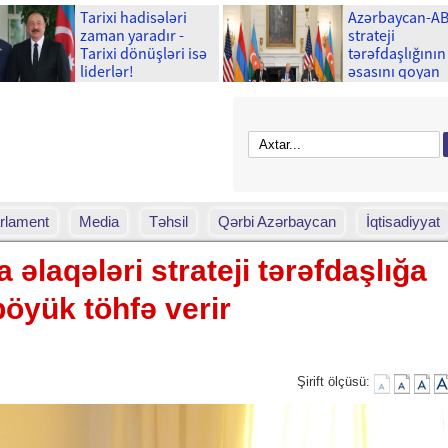
Tarixi hadisələri
Azərbaycan-A
zaman yaradır -
strateji
Tarixi dönüşləri isə
tərəfdaşlığının
liderlər!
əsasını qoyan
memorandum
imzalanmasını
ili tamam olur
rlament
Media
Təhsil
Qərbi Azərbaycan
İqtisadiyyat
əlaqələri strateji tərəfdaşlığa
böyük töhfə verir
Şirift ölçüsü: