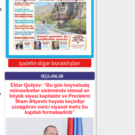
b
qəzetin digər buraxılışları
2
SEÇILƏNLƏR
Eldar Quliyev: “Bu gün beynəlxalq
münasibətlər sistemində etimad ən
ə
böyük siyasi kapitaldır və Prezident
İlham Əliyevin həyata keçirdiyi
uzaqgörən xarici siyasət məhz bu
i
kapitalı formalaşdırıb”