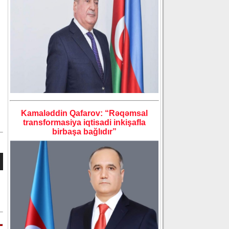
Kamaləddin Qafarov: “Rəqəmsal
transformasiya iqtisadi inkişafla
birbaşa bağlıdır”