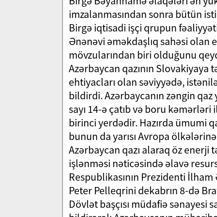
Birgə Bəyannamə əlaqələri ən yük
imzalanmasından sonra bütün isti
Birgə iqtisadi işçi qrupun fəaliyy
Ənənəvi əməkdaşlıq sahəsi olan en
mövzularından biri olduğunu qeyd 
Azərbaycan qazının Slovakiyaya təc
ehtiyacları olan səviyyədə, istəni
bildirdi. Azərbaycanın zəngin qaz y
sayı 14-ə çatıb və boru kəmərləri i
birinci yerdədir. Hazırda ümumi q
bunun da yarısı Avropa ölkələrinə 
Azərbaycan qazı alaraq öz enerji tə
işlənməsi nəticəsində əlavə resur
Respublikasının Prezidenti İlham 
Peter Pelleqrini dekabrın 8-də Bra
Dövlət başçısı müdafiə sənayesi 