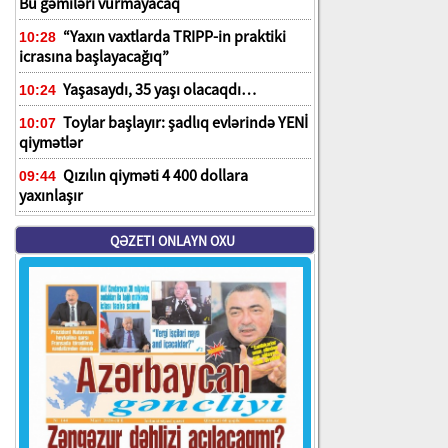
Bu gəmiləri vurmayacaq
“Yaxın vaxtlarda TRIPP-in praktiki
10:28
icrasına başlayacağıq”
Yaşasaydı, 35 yaşı olacaqdı…
10:24
Toylar başlayır: şadlıq evlərində YENİ
10:07
qiymətlər
Qızılın qiyməti 4 400 dollara
09:44
yaxınlaşır
QƏZETI ONLAYN OXU