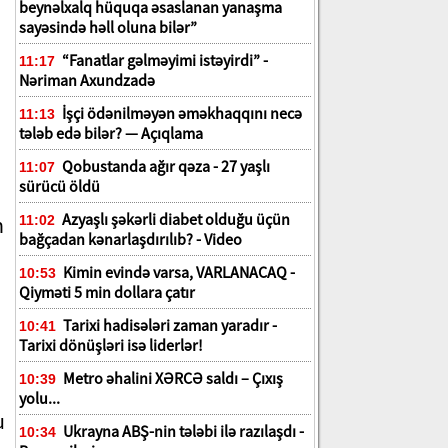
beynəlxalq hüquqa əsaslanan yanaşma
sayəsində həll oluna bilər”
“Fanatlar gəlməyimi istəyirdi” -
11:17
Nəriman Axundzadə
İşçi ödənilməyən əməkhaqqını necə
11:13
tələb edə bilər? — Açıqlama
Qobustanda ağır qəza - 27 yaşlı
11:07
sürücü öldü
Azyaşlı şəkərli diabet olduğu üçün
n
11:02
bağçadan kənarlaşdırılıb? - Video
Kimin evində varsa, VARLANACAQ -
10:53
Qiyməti 5 min dollara çatır
Tarixi hadisələri zaman yaradır -
10:41
Tarixi dönüşləri isə liderlər!
Metro əhalini XƏRCƏ saldı – Çıxış
10:39
yolu...
u
Ukrayna ABŞ-nin tələbi ilə razılaşdı -
10:34