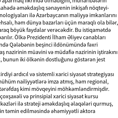
 aparmaq fikrində olmadığını, müharibələrin
sahədə əməkdaşlıq sənayenin inkişafı nöqteyi-
nologiyaları ilə Azərbaycanın maliyyə imkanlarını
ehsalı, həm dünya bazarları üçün maraqlı ola bilər,
laraq böyük faydalar verəcəkdir. Bu istiqamətdə
arılır. Ölkə Prezidenti İlham Əliyev cənabları
ndə Qələbənin beşinci ildönümündə fəxri
 nazirinin müavini və müdafiə nazirinin iştirakını
bunun iki ölkənin dostluğunu göstərən jest
iyi ardıcıl və sistemli xarici siyasət strategiyası
ühüm nailiyyətlərə imza atmış, həm regional,
 tərəfdaş kimi mövqeyini möhkəmləndirmişdir.
çoxşaxəli və prinsipial xarici siyasət kursu
əzləri ilə strateji əməkdaşlıq əlaqələri qurmuş,
iyin təmin edilməsində əhəmiyyətli aktora