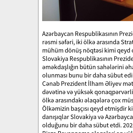
Azərbaycan Respublikasının Prezid
rəsmi səfəri, iki ölkə arasında St
mühüm dönüş nöqtəsi kimi qeyd ol
Slovakiya Respublikasının Prezident
əməkdaşlığın bütün sahələrini əha
olunması bunu bir daha sübut edi
Cənab Prezident İlham Əliyev mət
dəvətinə və yüksək qonaqpərvərliy
ölkə arasındakı əlaqələrə çox müsb
Ölkəmizin başçısı qeyd etmişdir ki,
danışıqlar Slovakiya və Azərbayca
olduğunu bir daha sübut etdi. 202