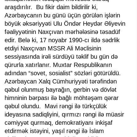
araşdırılır. Bu fikir daim bildirilir ki,
Azərbaycanın bu günü üçün görülən işlərin
böyük əksəriyyəti Ulu Öndər Heydər Əliyevin
fəaliyyətinin Naxçıvan mərhələsinə təsadüf
edir. Belə ki, 17 noyabr 1990-cı ildə sədrlik
etdiyi Naxçıvan MSSR Ali Məclisinin
sessiyasında irəli sürdüyü təklif bu gün də
qürurla xatırlanır. Muxtar Respublikanın
adından “sovet, sosialist” sözləri götürüldü.
Azərbaycan Xalq Cümhuriyyəti tərəfindən
qəbul olunmuş bayrağın, gerbin və dövlət
himninin bərpası ilə bağlı möhtəşəm qərar
qəbul olundu. Mavi rəngi ilə türkçülük
ideyasına sadiqliyini, qırmızı rəngi ilə müasir
cəmiyyət qurmaq, demokratiyanı inkişaf
etdirmək istəyini, yaşıl rəngi ilə İslam