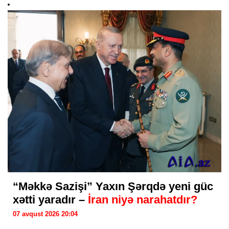
“Məkkə Sazişi” Yaxın Şərqdə yeni güc
xətti yaradır –
İran niyə narahatdır?
07 avqust 2026 20:04