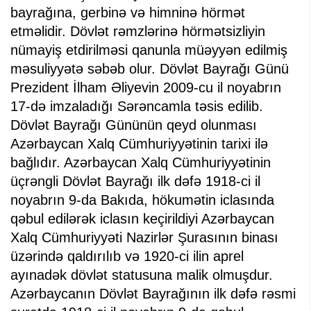
bayrağına, gerbinə və himninə hörmət
etməlidir. Dövlət rəmzlərinə hörmətsizliyin
nümayiş etdirilməsi qanunla müəyyən edilmiş
məsuliyyətə səbəb olur. Dövlət Bayrağı Günü
Prezident İlham Əliyevin 2009-cu il noyabrın
17-də imzaladığı Sərəncamla təsis edilib.
Dövlət Bayrağı Gününün qeyd olunması
Azərbaycan Xalq Cümhuriyyətinin tarixi ilə
bağlıdır. Azərbaycan Xalq Cümhuriyyətinin
üçrəngli Dövlət Bayrağı ilk dəfə 1918-ci il
noyabrın 9-da Bakıda, hökumətin iclasında
qəbul edilərək iclasın keçirildiyi Azərbaycan
Xalq Cümhuriyyəti Nazirlər Şurasının binası
üzərində qaldırılıb və 1920-ci ilin aprel
ayınadək dövlət statusuna malik olmuşdur.
Azərbaycanın Dövlət Bayrağının ilk dəfə rəsmi