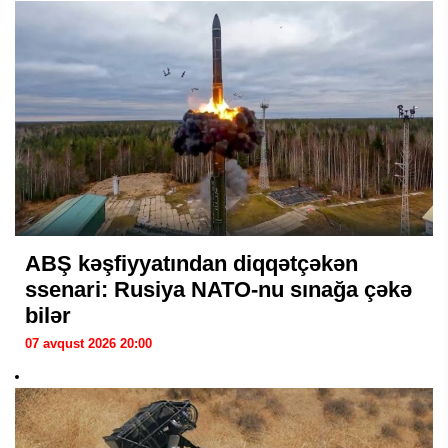
ABŞ kəşfiyyatından diqqətçəkən
ssenari: Rusiya NATO-nu sınağa çəkə
bilər
07 avqust 2026 20:00