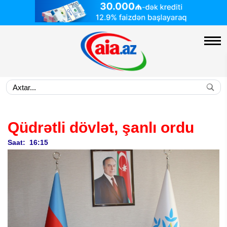
Qüdrətli dövlət, şanlı ordu
Saat: 16:15