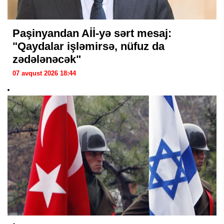
Paşinyandan Aİİ-yə sərt mesaj:
"Qaydalar işləmirsə, nüfuz da
zədələnəcək"
07 avqust 2026 18:44