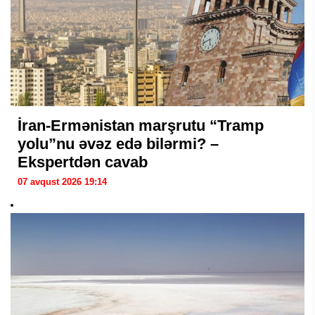
İran-Ermənistan marşrutu “Tramp
yolu”nu əvəz edə bilərmi? –
Ekspertdən cavab
07 avqust 2026 19:14