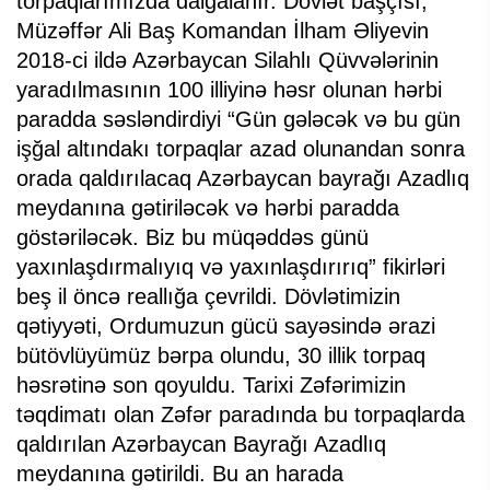
torpaqlarımızda dalğalanır. Dövlət başçısı,
Müzəffər Ali Baş Komandan İlham Əliyevin
2018-ci ildə Azərbaycan Silahlı Qüvvələrinin
yaradılmasının 100 illiyinə həsr olunan hərbi
paradda səsləndirdiyi “Gün gələcək və bu gün
işğal altındakı torpaqlar azad olunandan sonra
orada qaldırılacaq Azərbaycan bayrağı Azadlıq
meydanına gətiriləcək və hərbi paradda
göstəriləcək. Biz bu müqəddəs günü
yaxınlaşdırmalıyıq və yaxınlaşdırırıq” fikirləri
beş il öncə reallığa çevrildi. Dövlətimizin
qətiyyəti, Ordumuzun gücü sayəsində ərazi
bütövlüyümüz bərpa olundu, 30 illik torpaq
həsrətinə son qoyuldu. Tarixi Zəfərimizin
təqdimatı olan Zəfər paradında bu torpaqlarda
qaldırılan Azərbaycan Bayrağı Azadlıq
meydanına gətirildi. Bu an harada