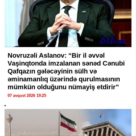
Novruzəli Aslanov: “Bir il əvvəl
Vaşinqtonda imzalanan sənəd Cənubi
Qafqazın gələcəyinin sülh və
əminamanlıq üzərində qurulmasının
mümkün olduğunu nümayiş etdirir”
07 avqust 2026 19:25