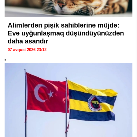
Alimlərdən pişik sahiblərinə müjdə:
Evə uyğunlaşmaq düşündüyünüzdən
daha asandır
07 avqust 2026 23:12