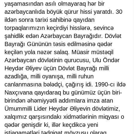
yaşamasından asılı olmayaraq hər bir
azərbaycanlıda böyük qürur hissi yaratdı. 30
ildən sonra tarixi sahibinə qayıdan
torpaqlarımızın keçirdiyi hisslərə, sevincə
şahidlik edən Azərbaycan Bayrağıdır. Dövlət
Bayrağı Gününün təsis edilməsinə qədər
keçilən yola nəzər salaq. Müasir müstəqil
Azərbaycan dövlətinin qurucusu, Ulu Öndər
Heydər Əliyev üçün Dövlət Bayrağı milli
azadlığa, milli oyanışa, milli ruhun
canlanmasına bələdçi, çağırış idi. 1990-cı ildə
Naxçıvana qayıdaraq bu günümüz üçün biri-
birindən əhəmiyyətli addımlara imza atan
Ümummilli Lider Heydər Əliyevin dövlətimiz,
xalqımız qarşısındakı xidmətlərinin miqyası o
qədər genişdir ki, illər keçdikcə yeni
istiaqamətləri tədqiqat mövzusu olaraq