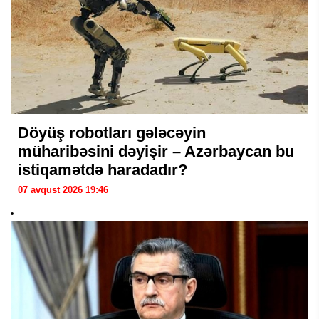
Döyüş robotları gələcəyin
müharibəsini dəyişir – Azərbaycan bu
istiqamətdə haradadır?
07 avqust 2026 19:46