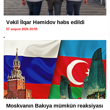
Vəkil İlqar Həmidov həbs edildi
07 avqust 2026 20:59
Moskvanın Bakıya mümkün reaksiyası