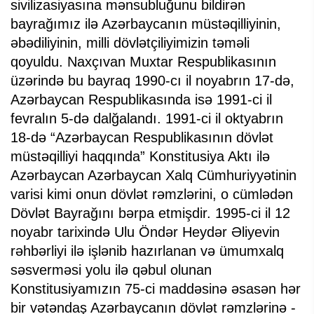
sivilizasiyasına mənsubluğunu bildirən
bayrağımız ilə Azərbaycanın müstəqilliyinin,
əbədiliyinin, milli dövlətçiliyimizin təməli
qoyuldu. Naxçıvan Muxtar Respublikasının
üzərində bu bayraq 1990-cı il noyabrın 17-də,
Azərbaycan Respublikasında isə 1991-ci il
fevralın 5-də dalğalandı. 1991-ci il oktyabrın
18-də “Azərbaycan Respublikasının dövlət
müstəqilliyi haqqında” Konstitusiya Aktı ilə
Azərbaycan Azərbaycan Xalq Cümhuriyyətinin
varisi kimi onun dövlət rəmzlərini, o cümlədən
Dövlət Bayrağını bərpa etmişdir. 1995-ci il 12
noyabr tarixində Ulu Öndər Heydər Əliyevin
rəhbərliyi ilə işlənib hazırlanan və ümumxalq
səsverməsi yolu ilə qəbul olunan
Konstitusiyamızın 75-ci maddəsinə əsasən hər
bir vətəndaş Azərbaycanın dövlət rəmzlərinə -