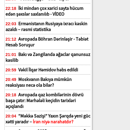
İki mindən çox xarici sayta hücum
22:18
edən şəxslər saxlanılıb - VİDEO
Ermənistanın Rusiyaya ixracı kəskin
22:03
azaldı – rəsmi statistika
Avropada Böhran Dərinləşir - Təbiət
21:12
Hesab Soruşur
Bakı və Zəngilanda ağaclar qanunsuz
21:01
kəsilib
Vəkil İlqar Həmidov həbs edildi
20:59
Moskvanın Bakıya mümkün
20:49
reaksiyası necə ola bilər?
Avropada qaz kombilərinin dövrü
20:18
başa çatır: Mərhələli keçidin tarixləri
açıqlandı
“Məkkə Sazişi” Yaxın Şərqdə yeni güc
20:04
xətti yaradır –
İran niyə narahatdır?