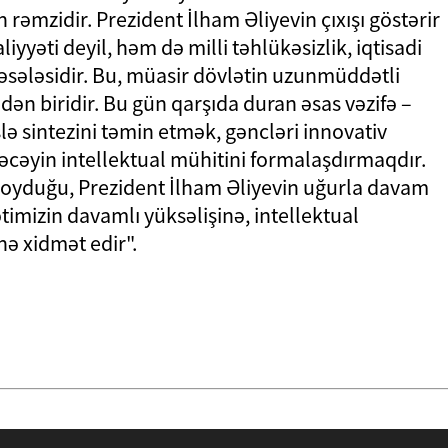
n rəmzidir. Prezident İlham Əliyevin çıxışı göstərir
aliyyəti deyil, həm də milli təhlükəsizlik, iqtisadi
məsələsidir. Bu, müasir dövlətin uzunmüddətli
ndən biridir. Bu gün qarşıda duran əsas vəzifə –
şlə sintezini təmin etmək, gəncləri innovativ
cəyin intellektual mühitini formalaşdırmaqdır.
qoyduğu, Prezident İlham Əliyevin uğurla davam
ətimizin davamlı yüksəlişinə, intellektual
nə xidmət edir".