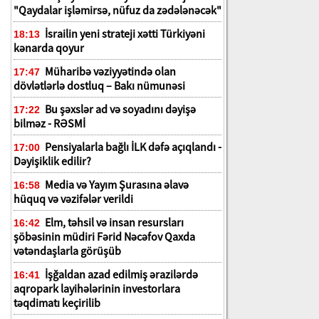
"Qaydalar işləmirsə, nüfuz da zədələnəcək"
İsrailin yeni strateji xətti Türkiyəni
18:13
kənarda qoyur
Müharibə vəziyyətində olan
17:47
dövlətlərlə dostluq – Bakı nümunəsi
Bu şəxslər ad və soyadını dəyişə
17:22
bilməz - RƏSMİ
Pensiyalarla bağlı İLK dəfə açıqlandı -
17:00
Dəyişiklik edilir?
Media və Yayım Şurasına əlavə
16:58
hüquq və vəzifələr verildi
Elm, təhsil və insan resursları
16:42
şöbəsinin müdiri Fərid Nəcəfov Qaxda
vətəndaşlarla görüşüb
İşğaldan azad edilmiş ərazilərdə
16:41
aqropark layihələrinin investorlara
təqdimatı keçirilib