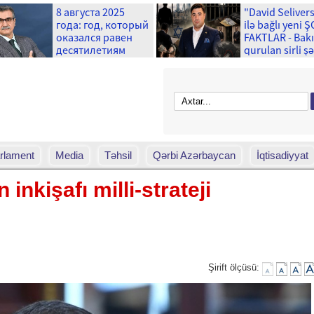
8 августа 2025
"David Seliver
года: год, который
ilə bağlı yeni 
оказался равен
FAKTLAR - Bak
десятилетиям
qurulan sirli ş
və ...
rlament
Media
Təhsil
Qərbi Azərbaycan
İqtisadiyyat
inkişafı milli-strateji
Şirift ölçüsü: