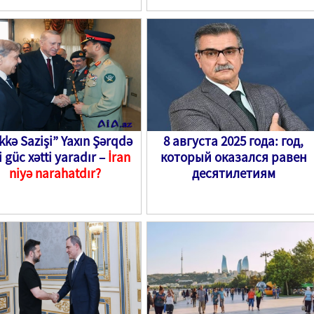
kə Sazişi” Yaxın Şərqdə
8 августа 2025 года: год,
i güc xətti yaradır –
İran
который оказался равен
niyə narahatdır?
десятилетиям