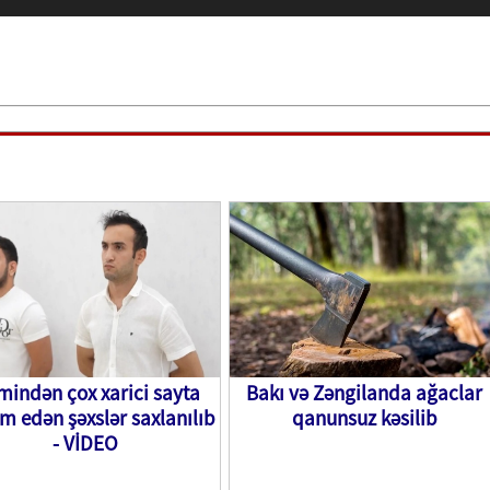
 mindən çox xarici sayta
Bakı və Zəngilanda ağaclar
m edən şəxslər saxlanılıb
qanunsuz kəsilib
- VİDEO