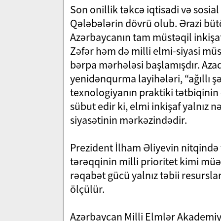
Son onillik təkcə iqtisadi və sosi
Qələbələrin dövrü olub. Ərazi bü
Azərbaycanın tam müstəqil inkişaf
Zəfər həm də milli elmi-siyasi müs
bərpa mərhələsi başlamışdır. Azad
yenidənqurma layihələri, “ağıllı ş
texnologiyanın praktiki tətbiqini
sübut edir ki, elmi inkişaf yalnız 
siyasətinin mərkəzindədir.
Prezident İlham Əliyevin nitqind
tərəqqinin milli prioritet kimi mü
rəqabət gücü yalnız təbii resurslar
ölçülür.
Azərbaycan Milli Elmlər Akademiyas