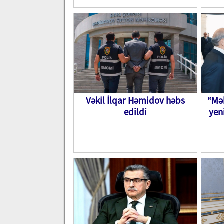
Vəkil İlqar Həmidov həbs
“Mək
edildi
yen