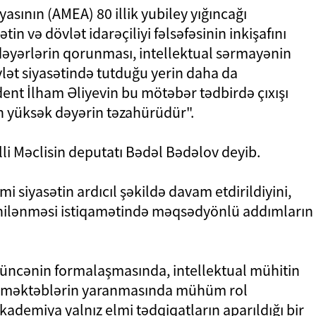
sının (AMEA) 80 illik yubiley yığıncağı
tin və dövlət idarəçiliyi fəlsəfəsinin inkişafını
 dəyərlərin qorunması, intellektual sərmayənin
ət siyasətində tutduğu yerin daha da
ent İlham Əliyevin bu mötəbər tədbirdə çıxışı
ən yüksək dəyərin təzahürüdür".
i Məclisin deputatı Bədəl Bədəlov deyib.
lmi siyasətin ardıcıl şəkildə davam etdirildiyini,
enilənməsi istiqamətində məqsədyönlü addımların
üncənin formalaşmasında, intellektual mühitin
 məktəblərin yaranmasında mühüm rol
ademiya yalnız elmi tədqiqatların aparıldığı bir