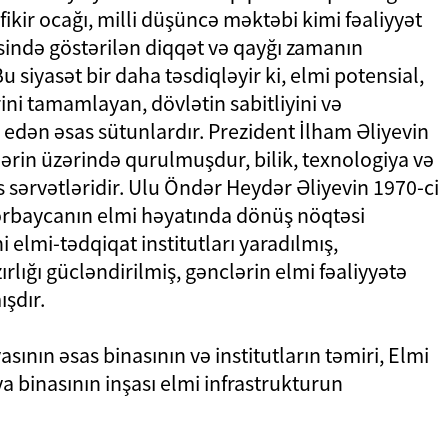
fikir ocağı, milli düşüncə məktəbi kimi fəaliyyət
sində göstərilən diqqət və qayğı zamanın
 siyasət bir daha təsdiqləyir ki, elmi potensial,
irini tamamlayan, dövlətin sabitliyini və
edən əsas sütunlardır. Prezident İlham Əliyevin
rin üzərində qurulmuşdur, bilik, texnologiya və
s sərvətləridir. Ulu Öndər Heydər Əliyevin 1970-ci
Azərbaycanın elmi həyatında dönüş nöqtəsi
elmi-tədqiqat institutları yaradılmış,
lığı gücləndirilmiş, gənclərin elmi fəaliyyətə
şdır.
ının əsas binasının və institutların təmiri, Elmi
a binasının inşası elmi infrastrukturun