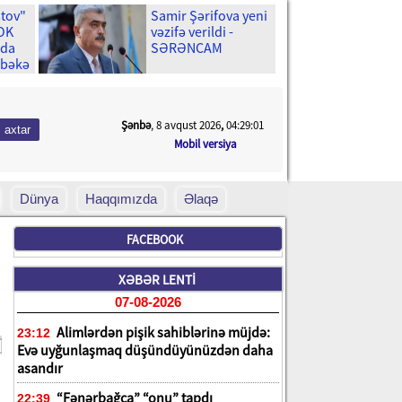
stov"
Samir Şərifova yeni
ŞOK
vəzifə verildi -
ıda
SƏRƏNCAM
əbəkə
Şənbə
, 8 avqust 2026
,
04:29:02
Mobil versiya
Dünya
Haqqımızda
Əlaqə
FACEBOOK
XƏBƏR LENTİ
07-08-2026
Alimlərdən pişik sahiblərinə müjdə:
23:12
Evə uyğunlaşmaq düşündüyünüzdən daha
asandır
“Fənərbağça” “onu” tapdı
22:39