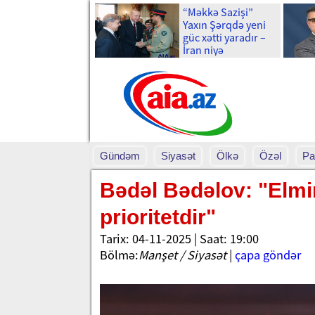
“Məkkə Sazişi”
Yaxın Şərqdə yeni
güc xətti yaradır –
İran niyə
narahatdır?
Gündəm
Siyasət
Ölkə
Özəl
Pa
Bədəl Bədəlov: "Elmin 
prioritetdir"
Tarix: 04-11-2025 | Saat: 19:00
Bölmə:
Manşet / Siyasət
|
çapa göndər