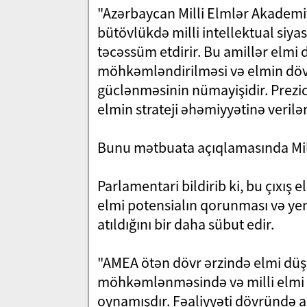
"Azərbaycan Milli Elmlər Akademiya
bütövlükdə milli intellektual siyasə
təcəssüm etdirir. Bu amillər elmi
möhkəmləndirilməsi və elmin dövl
güclənməsinin nümayişidir. Prezid
elmin strateji əhəmiyyətinə veril
Bunu mətbuata açıqlamasında Mill
Parlamentari bildirib ki, bu çıxış e
elmi potensialın qorunması və y
atıldığını bir daha sübut edir.
"AMEA ötən dövr ərzində elmi düş
möhkəmlənməsində və milli elmi
oynamışdır. Fəaliyyəti dövründə ak