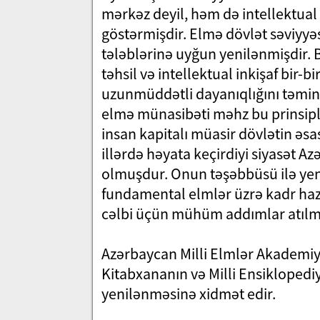
mərkəz deyil, həm də intellektual 
göstərmişdir. Elmə dövlət səviyyə
tələblərinə uyğun yenilənmişdir. Bu
təhsil və intellektual inkişaf bir-b
uzunmüddətli dayanıqlığını təmin 
elmə münasibəti məhz bu prinsiplə
insan kapitalı müasir dövlətin əsa
illərdə həyata keçirdiyi siyasət 
olmuşdur. Onun təşəbbüsü ilə yeni 
fundamental elmlər üzrə kadr hazır
cəlbi üçün mühüm addımlar atılmı
Azərbaycan Milli Elmlər Akademiyas
Kitabxananın və Milli Ensiklopediy
yenilənməsinə xidmət edir.