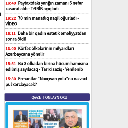
Paytaxtdakı yanğın zamanı 6 nəfər
16:40
xəsarət alıb - TƏBİB açıqladı
ı
70 min manatlıq naqil oğurladı -
16:22
VİDEO
Daha bir qadın estetik əməliyyatdan
16:11
sonra öldü
Körfəz ölkələrinin milyardları
16:00
Azərbaycana yönəlir
Bu 3 ölkədən birinə hücum hamısına
15:51
edilmiş sayılacaq - Tarixi saziş - Yenilənib
Ermənilər “Naxçıvan yolu”na nə vaxt
15:30
pul xərcləyəcək?
QƏZETI ONLAYN OXU