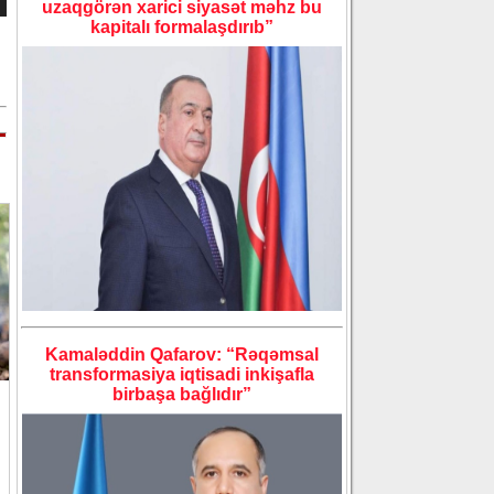
uzaqgörən xarici siyasət məhz bu
kapitalı formalaşdırıb”
Kamaləddin Qafarov: “Rəqəmsal
transformasiya iqtisadi inkişafla
birbaşa bağlıdır”