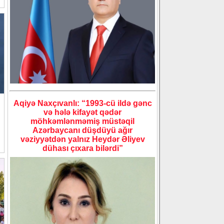
Aqiyə Naxçıvanlı: “1993-cü ildə gənc
və hələ kifayət qədər
möhkəmlənməmiş müstəqil
Azərbaycanı düşdüyü ağır
vəziyyətdən yalnız Heydər Əliyev
dühası çıxara bilərdi”