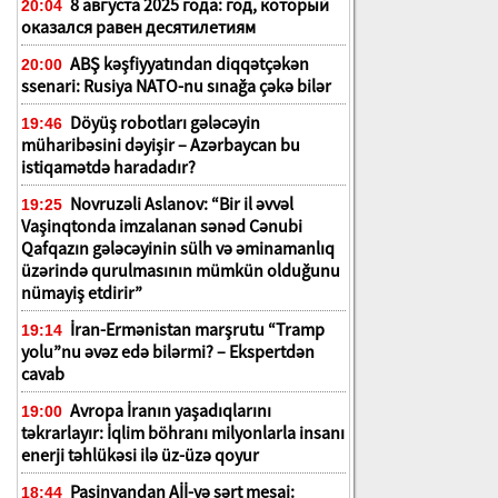
8 августа 2025 года: год, который
20:04
оказался равен десятилетиям
ABŞ kəşfiyyatından diqqətçəkən
20:00
ssenari: Rusiya NATO-nu sınağa çəkə bilər
Döyüş robotları gələcəyin
19:46
müharibəsini dəyişir – Azərbaycan bu
istiqamətdə haradadır?
Novruzəli Aslanov: “Bir il əvvəl
19:25
Vaşinqtonda imzalanan sənəd Cənubi
Qafqazın gələcəyinin sülh və əminamanlıq
üzərində qurulmasının mümkün olduğunu
nümayiş etdirir”
İran-Ermənistan marşrutu “Tramp
19:14
yolu”nu əvəz edə bilərmi? – Ekspertdən
cavab
Avropa İranın yaşadıqlarını
19:00
təkrarlayır: İqlim böhranı milyonlarla insanı
enerji təhlükəsi ilə üz-üzə qoyur
Paşinyandan Aİİ-yə sərt mesaj:
18:44