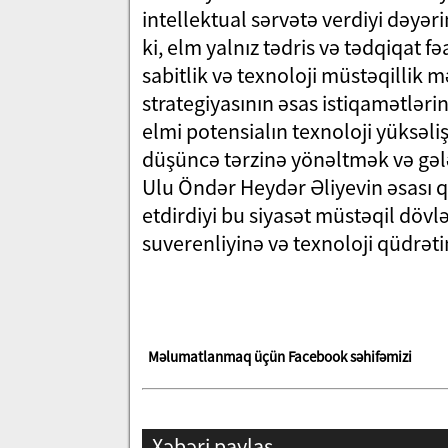
intellektual sərvətə verdiyi dəyəri
ki, elm yalnız tədris və tədqiqat fə
sabitlik və texnoloji müstəqillik 
strategiyasının əsas istiqamətləri
elmi potensialın texnoloji yüksəli
düşüncə tərzinə yönəltmək və gələ
Ulu Öndər Heydər Əliyevin əsası 
etdirdiyi bu siyasət müstəqil dövl
suverenliyinə və texnoloji qüdrəti
Məlumatlanmaq üçün Facebook səhifəmizi
Xəbəri paylaş