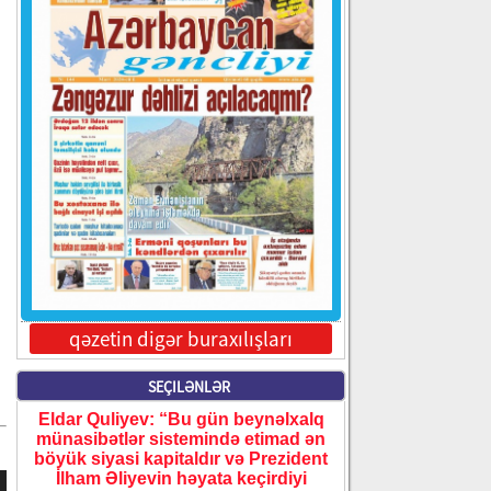
qəzetin digər buraxılışları
SEÇILƏNLƏR
Eldar Quliyev: “Bu gün beynəlxalq
münasibətlər sistemində etimad ən
böyük siyasi kapitaldır və Prezident
İlham Əliyevin həyata keçirdiyi