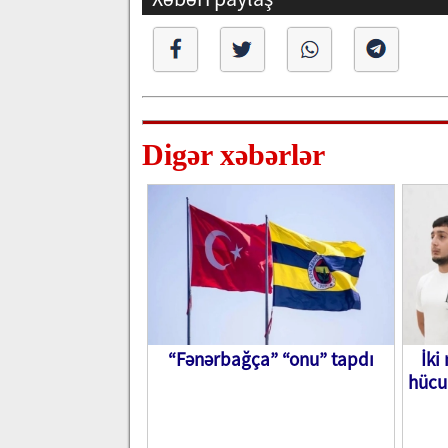
Digər xəbərlər
“Fənərbağça” “onu” tapdı
İki
hücu