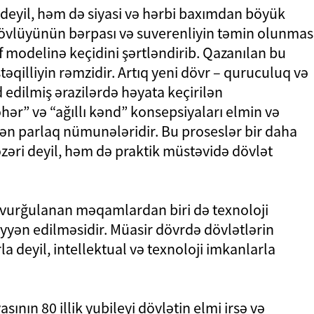
al deyil, həm də siyasi və hərbi baxımdan böyük
tövlüyünün bərpası və suverenliyin təmin olunmas
 modelinə keçidini şərtləndirib. Qazanılan bu
təqilliyin rəmzidir. Artıq yeni dövr – quruculuq və
 edilmiş ərazilərdə həyata keçirilən
əhər” və “ağıllı kənd” konsepsiyaları elmin və
n ən parlaq nümunələridir. Bu proseslər bir daha
nəzəri deyil, həm də praktik müstəvidə dövlət
ə vurğulanan məqamlardan biri də texnoloji
əyyən edilməsidir. Müasir dövrdə dövlətlərin
la deyil, intellektual və texnoloji imkanlarla
ının 80 illik yubileyi dövlətin elmi irsə və