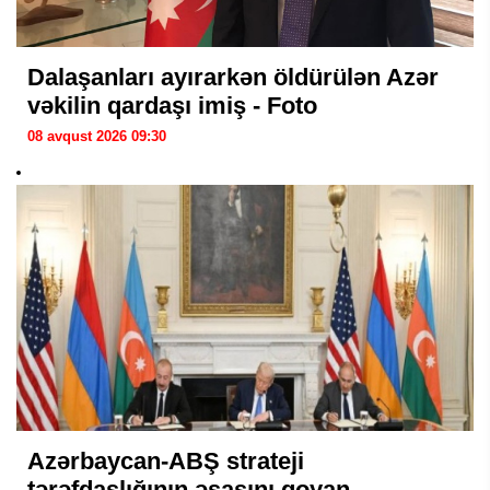
Dalaşanları ayırarkən öldürülən Azər
vəkilin qardaşı imiş - Foto
08 avqust 2026 09:30
Azərbaycan-ABŞ strateji
tərəfdaşlığının əsasını qoyan