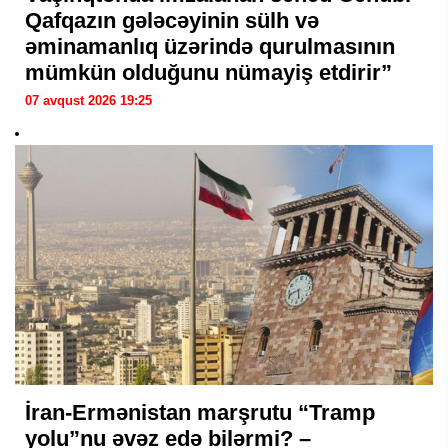
Qafqazın gələcəyinin sülh və
əminamanlıq üzərində qurulmasının
mümkün olduğunu nümayiş etdirir”
07 avqust 2026 19:25
İran-Ermənistan marşrutu “Tramp
yolu”nu əvəz edə bilərmi? –