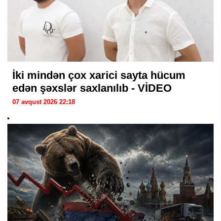
İki mindən çox xarici sayta hücum
edən şəxslər saxlanılıb - VİDEO
07 avqust 2026 22:18