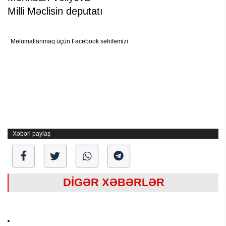
Milli Məclisin deputatı
Məlumatlanmaq üçün Facebook səhifəmizi
Xəbəri paylaş
DİGƏR XƏBƏRLƏR