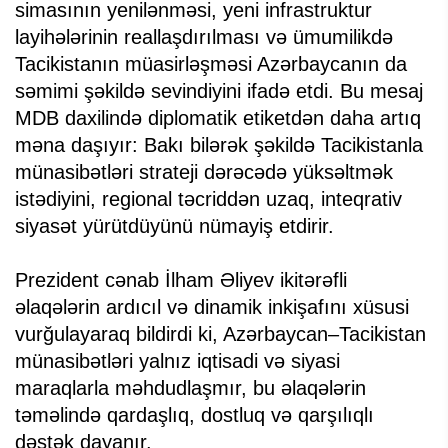
simasının yenilənməsi, yeni infrastruktur
layihələrinin reallaşdırılması və ümumilikdə
Tacikistanın müasirləşməsi Azərbaycanın da
səmimi şəkildə sevindiyini ifadə etdi. Bu mesaj
MDB daxilində diplomatik etiketdən daha artıq
məna daşıyır: Bakı bi­lə­rə­k şəkildə Tacikistanla
münasibətləri strateji dərəcədə yüksəltmək
istədiyini, regional təcriddən uzaq, inteqrativ
siyasət yürüt­düyünü nümayiş etdirir.
Prezident cənab İlham Əliyev ikitərəfli
əlaqələrin ardıcıl və dinamik inkişafını xüsusi
vurğulayaraq bildirdi ki, Azərbaycan–Tacikistan
münasibətləri yalnız iqtisadi və siyasi
maraqlarla məhdudlaşmır, bu əlaqələrin
təməlində qardaşlıq, dostluq və qarşılıqlı
dəstək dayanır.