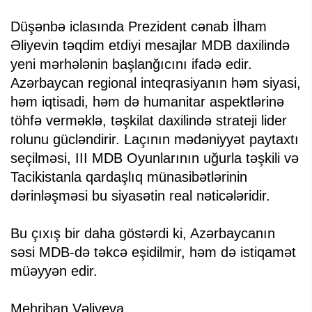
Düşənbə iclasında Prezident cənab İlham
Əliyevin təqdim etdiyi mesajlar MDB daxilində
yeni mərhələnin başlanğıcını ifadə edir.
Azərbaycan regional inteqrasiyanın həm siyasi,
həm iqtisadi, həm də humanitar aspektlərinə
töhfə verməklə, təşkilat daxilində strateji lider
rolunu gücləndirir. Laçının mədəniyyət paytaxtı
seçilməsi, III MDB Oyunlarının uğurla təşkili və
Tacikistanla qardaşlıq münasibətlərinin
dərinləşməsi bu siyasətin real nəticələridir.
Bu çıxış bir daha göstərdi ki, Azərbaycanın
səsi MDB-də təkcə eşidilmir, həm də istiqamət
müəyyən edir.
Mehriban Vəliyeva