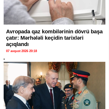
Avropada qaz kombilərinin dövrü başa
çatır: Mərhələli keçidin tarixləri
açıqlandı
07 avqust 2026 20:18