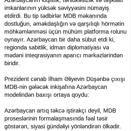
imkanlarının yüksək səviyyəsini nümayiş
etdirdi. Bu tip tədbirlər MDB məkanında
dostluğun, əməkdaşlığın və qarşılıqlı hörmətin
möhkəmlənməsi üçün mühüm platforma rolunu
oynayır. Azərbaycan bir daha sübut etdi ki,
regionda sabitlik, idman diplomatiyası və
mədəni inteqrasiyanın aparıcı mərkəzlərindən
biridir.
Prezident cənab İlham Əliyevin Düşənbə çıxışı
MDB-nin gələcək inkişafına Azərbaycan
modelindən baxışı ortaya qoydu:
Azərbaycan artıq təkcə iştirakçı deyil, MDB
proseslərinin formalaşmasında fəal təsir
göstərən, siyasi gündəliyi yönləndirən ölkədir.