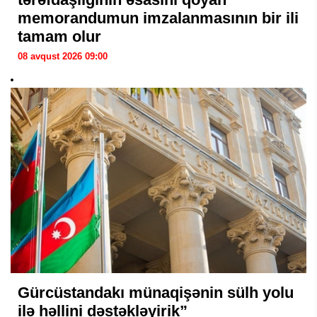
memorandumun imzalanmasının bir ili
tamam olur
08 avqust 2026 09:00
Gürcüstandakı münaqişənin sülh yolu
ilə həllini dəstəkləyirik”