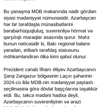
Bu yanaşma MDB məkanında nadir görülən
siyasi mədəniyyət nümunəsidir. Azərbaycan
hər bir tərəfdaşla münasibətlərini
bərabərhüquqluluq, suverenliyə hörmət və
qarşılıqlı maraqlar əsasında qurur. Məhz
bunun nəticəsidir ki, Bakı regional balans
yaradan, etibarlı tərəfdaş statusunu
möhkəmləndirən ölkə kimi qəbul olunur.
Prezident cənab İlham Əliyev Azərbaycanın
Şərqi Zəngəzur bölgəsinin Laçın şəhərinin
2024-cü ildə MDB-nin mədəniyyət paytaxtı
seçilməsinə görə dövlət başçılarına təşəkkür
etdi. Bu, təkcə mədəni hadisə deyil,
Azərbaycanın suverenliyinin və ərazi