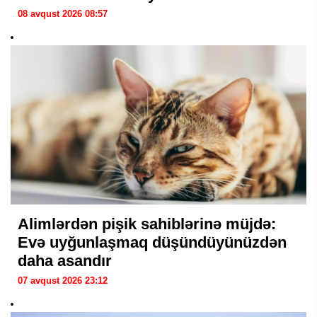
08 avqust 2026 08:57
Alimlərdən pişik sahiblərinə müjdə:
Evə uyğunlaşmaq düşündüyünüzdən
daha asandır
07 avqust 2026 23:12