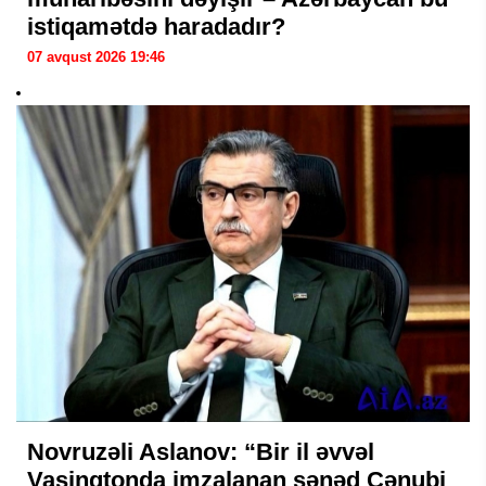
istiqamətdə haradadır?
07 avqust 2026 19:46
Novruzəli Aslanov: “Bir il əvvəl
Vaşinqtonda imzalanan sənəd Cənubi