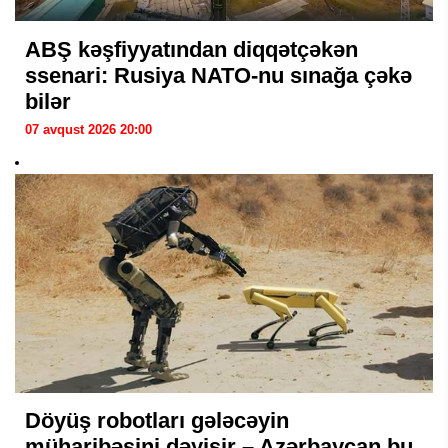
ABŞ kəşfiyyatından diqqətçəkən
ssenari: Rusiya NATO-nu sınağa çəkə
bilər
07 avqust 2026 20:00
Döyüş robotları gələcəyin
müharibəsini dəyişir – Azərbaycan bu