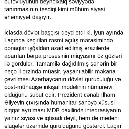
bütövlüyünün beynəlxalq səviyyədə
tanınmasının təsdiqi kimi mühüm siyasi
əhəmiyyət daşıyır.
İclasda dövlət başçısı qeyd etdi ki, iyun ayında
Laçında keçirilən rəsmi açılış mərasimində
qonaqlar işğaldan azad edilmiş ərazilərdə
aparılan bərpa prosesinin miqyasını öz gözləri
ilə gördülər. Tamamilə dağıdılmış şəhərin bir
neçə il ərzində müasir, yaşanılabilir məkana
çevrilməsi Azərbaycanın dövlət quruculuğu və
post-münaqişə inkişaf modelinin nümunəvi
olduğunu sübut edir. Prezident cənab İlham
Əliyevin çıxışında humanitar sahəyə xüsusi
diqqət ayrılması MDB daxilində inteqrasiyanın
yalnız siyasi və iqtisadi deyil, həm də mədəni
əlaqələr üzərində qurulduğunu göstərdi. Laçın