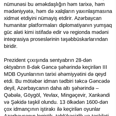
nümunəsi bu əməkdaşlığın həm tarixə, həm
mədəniyyətə, həm də xalqların yaxınlaşmasına
xidmət etdiyini nümayiş etdirir. Azərbaycan
humanitar platformaları diplomatiyanın yumşaq
güc aləti kimi istifadə edir və regionda mədəni
inteqrasiya proseslərinin təşəbbüskarlarından
biridir.
Prezident çıxışında sentyabrın 28-dən
oktyabrın 8-dək Gəncə şəhərində keçirilən III
MDB Oyunlarının tarixi əhəmiyyətini də qeyd
etdi. Bu mötəbər idman tədbiri təkcə Gəncədə
deyil, Azərbaycanın daha altı şəhərində –
Qəbələ, Göygöl, Yevlax, Mingəçevir, Xankəndi
və Şəkidə təşkil olundu. 13 ölkədən 1600-dən
çox idmançının iştirakı ilə keçirilən oyunlar
Azərbaycanın loqistik, təhlükəsizlik və təşkilati