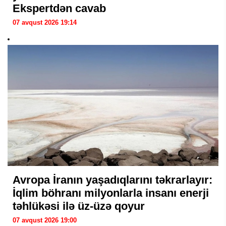
Ekspertdən cavab
07 avqust 2026 19:14
Avropa İranın yaşadıqlarını təkrarlayır:
İqlim böhranı milyonlarla insanı enerji
təhlükəsi ilə üz-üzə qoyur
07 avqust 2026 19:00