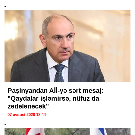
Paşinyandan Aİİ-yə sərt mesaj:
"Qaydalar işləmirsə, nüfuz da
zədələnəcək"
07 avqust 2026 18:44