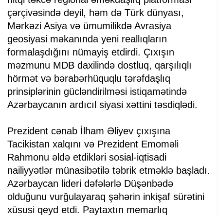
çərçivəsində deyil, həm də Türk dünyası,
Mərkəzi Asiya və ümumilikdə Avrasiya
geosiyasi məkanında yeni reallıqların
formalaşdığını nümayiş etdirdi. Çıxışın
məzmunu MDB daxilində dostluq, qarşılıqlı
hörmət və bərabərhüquqlu tərəfdaşlıq
prinsiplərinin gücləndirilməsi istiqamətində
Azərbaycanın ardıcıl siyasi xəttini təsdiqlədi.
Prezident cənab İlham Əliyev çıxışına
Tacikistan xalqını və Prezident Emoməli
Rahmonu əldə etdikləri sosial-iqtisadi
nailiyyətlər münasibətilə təbrik etməklə başladı.
Azərbaycan lideri dəfələrlə Düşənbədə
olduğunu vurğulayaraq şəhərin inkişaf sürətini
xüsusi qeyd etdi. Paytaxtın memarlıq