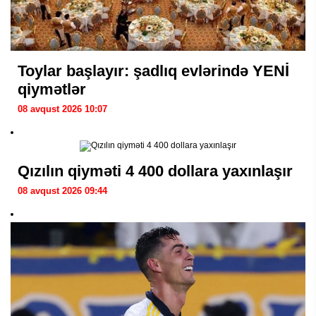
Toylar başlayır: şadlıq evlərində YENİ
qiymətlər
08 avqust 2026 10:07
Qızılın qiyməti 4 400 dollara yaxınlaşır
08 avqust 2026 09:44