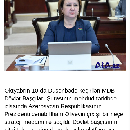
Oktyabrın 10-da Düşənbədə keçirilən MDB
Dövlət Başçıları Şurasının məhdud tərkibdə
iclasında Azərbaycan Respublikasının
Prezidenti cənab İlham Əliyevin çıxışı bir neçə
strateji məqamı ilə seçildi. Dövlət başçısının
nitqi təkcə regional əməkdaşlıq platforması