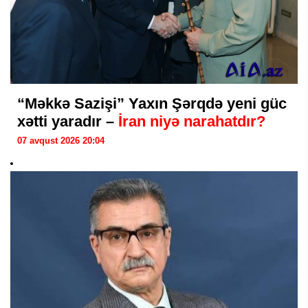
“Məkkə Sazişi” Yaxın Şərqdə yeni güc
xətti yaradır –
İran niyə narahatdır?
07 avqust 2026 20:04