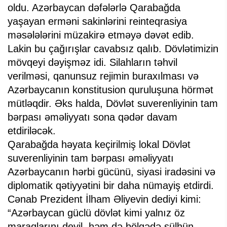
oldu. Azərbaycan dəfələrlə Qarabağda
yaşayan erməni sakinlərini reinteqrasiya
məsələlərini müzakirə etməyə dəvət edib.
Lakin bu çağırışlar cavabsız qalıb. Dövlətimizin
mövqeyi dəyişməz idi. Silahların təhvil
verilməsi, qanunsuz rejimin buraxılması və
Azərbaycanın konstitusion quruluşuna hörmət
mütləqdir. Əks halda, Dövlət suverenliyinin tam
bərpası əməliyyatı sona qədər davam
etdiriləcək.
Qarabağda həyata keçirilmiş lokal Dövlət
suverenliyinin tam bərpası əməliyyatı
Azərbaycanın hərbi gücünü, siyasi iradəsini və
diplomatik qətiyyətini bir daha nümayiş etdirdi.
Cənab Prezident İlham Əliyevin dediyi kimi:
“Azərbaycan güclü dövlət kimi yalnız öz
maraqlarını deyil, həm də bölgədə sülhün