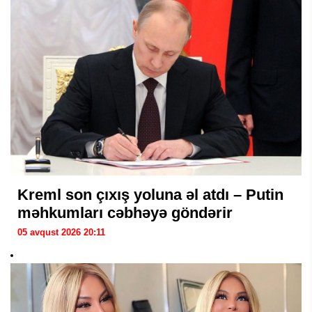
Kreml son çıxış yoluna əl atdı – Putin
məhkumları cəbhəyə göndərir
05 avqust 2026 20:11