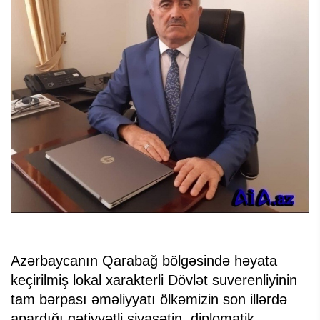
Azərbaycanın Qarabağ bölgəsində həyata
keçirilmiş lokal xarakterli Dövlət suverenliyinin
tam bərpası əməliyyatı ölkəmizin son illərdə
apardığı qətiyyətli siyasətin, diplomatik