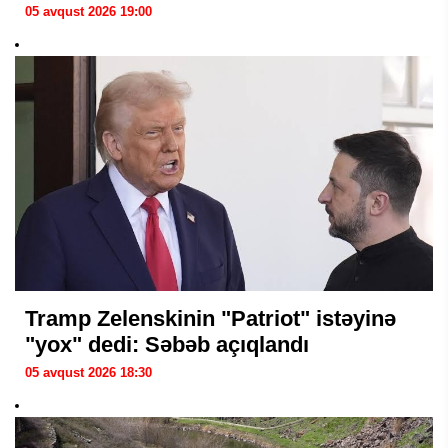
05 avqust 2026 19:00
Tramp Zelenskinin "Patriot" istəyinə
"yox" dedi: Səbəb açıqlandı
05 avqust 2026 18:30