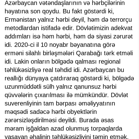
Azərbaycan vətəndaşlarının və hərbçilərinin
həyatına son qoydu. Bu fakt göstərdi ki,
Ermənistan yalnız hərbi deyil, həm də terrorçu
metodlardan istifadə edir. Dövlətimizin adekvat
addımları isə həm hərbi, həm də siyasi zərurət
idi. 2020-ci il 10 noyabr bəyanatına görə
erməni silahlı birləşmələri Qarabağı tərk etməli
idi. Lakin onların bölgədə qalması regional
təhlükəsizliyə real təhdid idi. Azərbaycan bu
reallığı dünyaya çatdıraraq göstərdi ki, bölgədə
uzunmüddətli sülh yalnız qanunsuz hərbi
qüvvələrin çıxarılması ilə mümkündür. Dövlət
suverenliyinin tam bərpası əməliyyatının
məqsədi sadəcə hərbi obyektlərin
zərərsizləşdirilməsi deyildi. Burada əsas
məram işğaldan azad olunmuş torpaqlarda
yaşayan əhalinin təhlükəsizliyini təmin etmək,