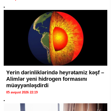
Yerin dərinliklərində heyrətamiz kəşf –
Alimlər yeni hidrogen formasını
müəyyənləşdirdi
05 avqust 2026 22:19