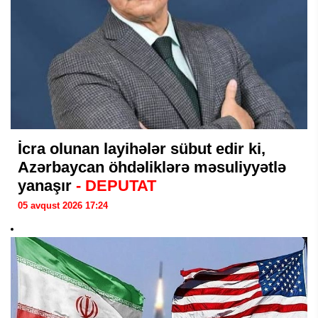
İcra olunan layihələr sübut edir ki,
Azərbaycan öhdəliklərə məsuliyyətlə
yanaşır
- DEPUTAT
05 avqust 2026 17:24