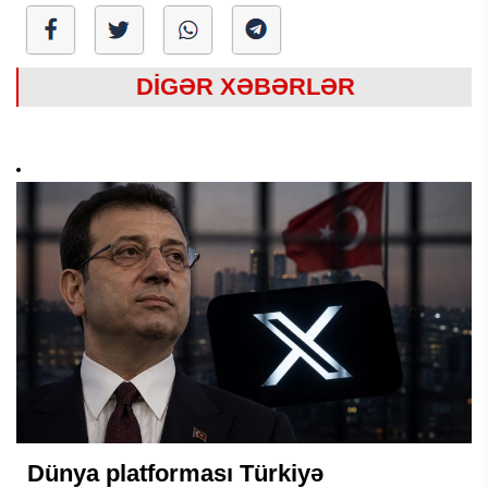
DİGƏR XƏBƏRLƏR
Dünya platforması Türkiyə