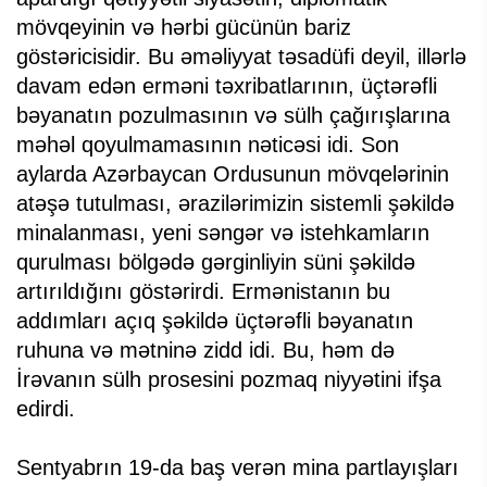
mövqeyinin və hərbi gücünün bariz
göstəricisidir. Bu əməliyyat təsadüfi deyil, illərlə
davam edən erməni təxribatlarının, üçtərəfli
bəyanatın pozulmasının və sülh çağırışlarına
məhəl qoyulmamasının nəticəsi idi. Son
aylarda Azərbaycan Ordusunun mövqelərinin
atəşə tutulması, ərazilərimizin sistemli şəkildə
minalanması, yeni səngər və istehkamların
qurulması bölgədə gərginliyin süni şəkildə
artırıldığını göstərirdi. Ermənistanın bu
addımları açıq şəkildə üçtərəfli bəyanatın
ruhuna və mətninə zidd idi. Bu, həm də
İrəvanın sülh prosesini pozmaq niyyətini ifşa
edirdi.
Sentyabrın 19-da baş verən mina partlayışları