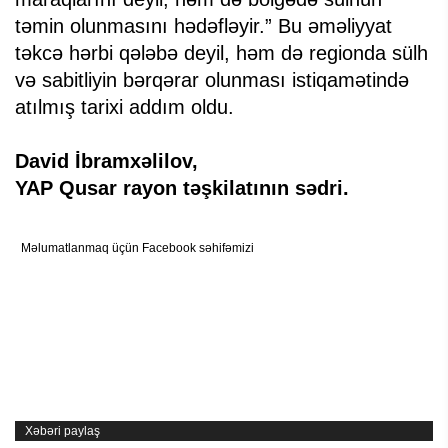
təmin olunmasını hədəfləyir.” Bu əməliyyat
təkcə hərbi qələbə deyil, həm də regionda sülh
və sabitliyin bərqərar olunması istiqamətində
atılmış tarixi addım oldu.
David İbramxəlilov,
YAP Qusar rayon təşkilatının sədri.
Məlumatlanmaq üçün Facebook səhifəmizi
Xəbəri paylaş