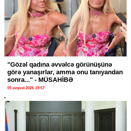
"Gözəl qadına əvvəlcə görünüşünə
görə yanaşırlar, amma onu tanıyandan
sonra..." - MÜSAHİBƏ
05 avqust 2026 19:57