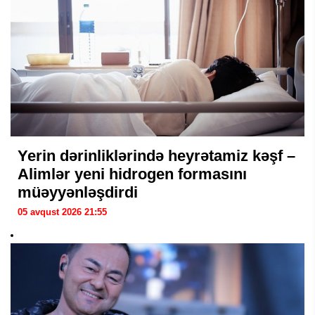
Yerin dərinliklərində heyrətamiz kəşf –
Alimlər yeni hidrogen formasını
müəyyənləşdirdi
05 avqust 2026 21:55