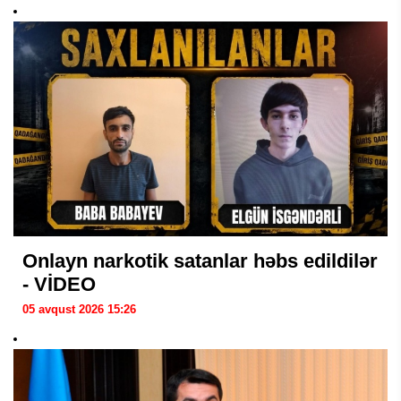
Onlayn narkotik satanlar həbs edildilər
- VİDEO
05 avqust 2026 15:26