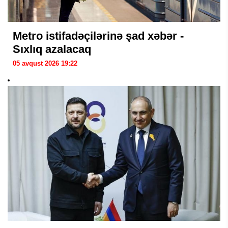
Metro istifadəçilərinə şad xəbər -
Sıxlıq azalacaq
05 avqust 2026 19:22