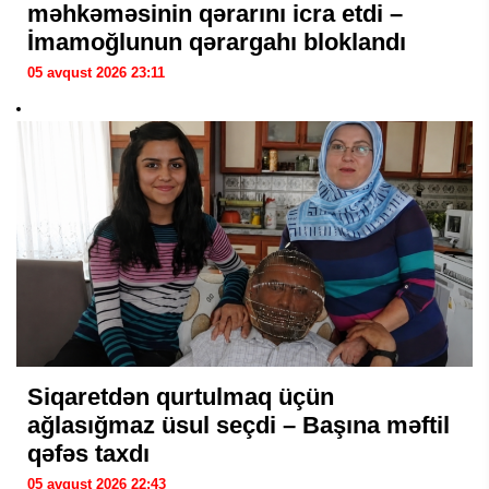
məhkəməsinin qərarını icra etdi –
İmamoğlunun qərargahı bloklandı
05 avqust 2026 23:11
Siqaretdən qurtulmaq üçün
ağlasığmaz üsul seçdi – Başına məftil
qəfəs taxdı
05 avqust 2026 22:43