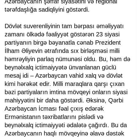
Azərbaycanın şəffaf siyasətini və regional
tərəfdaşlığa sadiqliyini göstərdi.
Dövlət suverenliyinin tam bərpası əməliyyatı
zamanı ölkədə fəaliyyət göstərən 23 siyasi
partiyanın birgə bəyanatla cənab Prezident
İlham Əliyevin ətrafında sıx birləşməsi milli
həmrəyliyin parlaq nümunəsi oldu. Bu, həm də
beynəlxalq ictimaiyyətə ünvanlanan güclü
mesaj idi – Azərbaycan vahid xalq və dövlət
kimi hərəkət edir. Milli maraqlara qarşı çıxan
bəzi partiyaların imtina mövqeyi onların siyasi
mahiyyətini bir daha göstərdi. Əksinə, Qərbi
Azərbaycan İcması fəal çıxış edərək
Ermənistanın təxribatlarını pislədi və
beynəlxalq ictimaiyyəti ədalətə çağırdı. Bu da
Azərbaycanın haqlı mövqeyinə əlavə dəstək