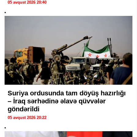
05 avqust 2026 20:40
Suriya ordusunda tam döyüş hazırlığı
– İraq sərhədinə əlavə qüvvələr
göndərildi
05 avqust 2026 20:22