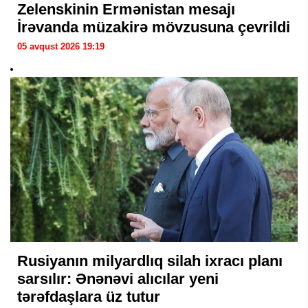
Zelenskinin Ermənistan mesajı
İrəvanda müzakirə mövzusuna çevrildi
05 avqust 2026 19:19
Rusiyanın milyardlıq silah ixracı planı
sarsılır: Ənənəvi alıcılar yeni
tərəfdaşlara üz tutur