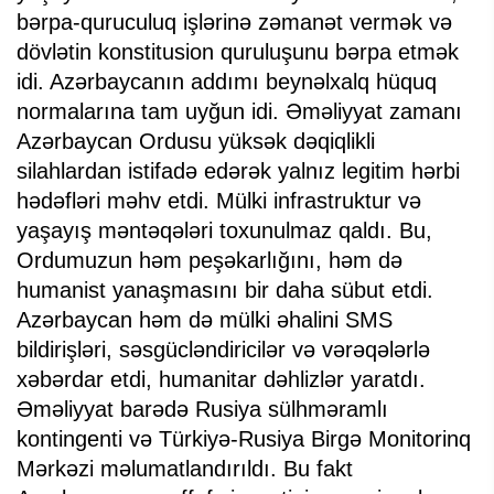
bərpa-quruculuq işlərinə zəmanət vermək və
dövlətin konstitusion quruluşunu bərpa etmək
idi. Azərbaycanın addımı beynəlxalq hüquq
normalarına tam uyğun idi. Əməliyyat zamanı
Azərbaycan Ordusu yüksək dəqiqlikli
silahlardan istifadə edərək yalnız legitim hərbi
hədəfləri məhv etdi. Mülki infrastruktur və
yaşayış məntəqələri toxunulmaz qaldı. Bu,
Ordumuzun həm peşəkarlığını, həm də
humanist yanaşmasını bir daha sübut etdi.
Azərbaycan həm də mülki əhalini SMS
bildirişləri, səsgücləndiricilər və vərəqələrlə
xəbərdar etdi, humanitar dəhlizlər yaratdı.
Əməliyyat barədə Rusiya sülhməramlı
kontingenti və Türkiyə-Rusiya Birgə Monitorinq
Mərkəzi məlumatlandırıldı. Bu fakt