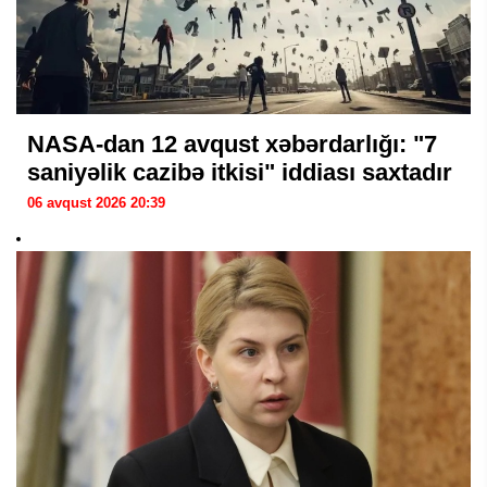
NASA-dan 12 avqust xəbərdarlığı: "7
saniyəlik cazibə itkisi" iddiası saxtadır
06 avqust 2026 20:39