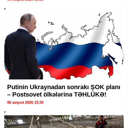
Putinin Ukraynadan sonrakı ŞOK planı
– Postsovet ölkələrinə TƏHLÜKƏ!
06 avqust 2026 15:30