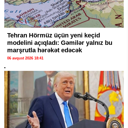
Tehran Hörmüz üçün yeni keçid
modelini açıqladı: Gəmilər yalnız bu
marşrutla hərəkət edəcək
06 avqust 2026 18:41