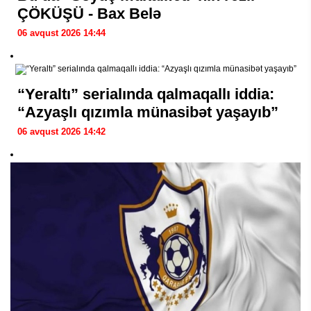
ÇÖKÜŞÜ - Bax Belə
06 avqust 2026 14:44
“Yeraltı” serialında qalmaqallı iddia:
“Azyaşlı qızımla münasibət yaşayıb”
06 avqust 2026 14:42