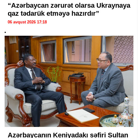
“Azərbaycan zərurət olarsa Ukraynaya
qaz tədarük etməyə hazırdır”
06 avqust 2026 17:18
Azərbaycanın Keniyadakı səfiri Sultan