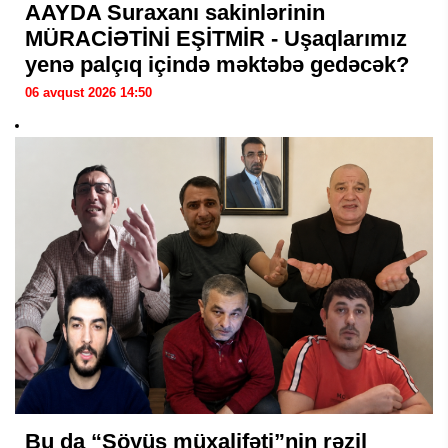
AAYDA Suraxanı sakinlərinin
MÜRACİƏTİNİ EŞİTMİR - Uşaqlarımız
yenə palçıq içində məktəbə gedəcək?
06 avqust 2026 14:50
Bu da “Söyüş müxalifəti”nin rəzil