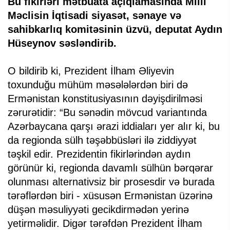
Bu fikirləri mətbuata açıqlamasında Milli
Məclisin İqtisadi siyasət, sənaye və
sahibkarlıq komitəsinin üzvü, deputat Aydın
Hüseynov səsləndirib.
O bildirib ki, Prezident İlham Əliyevin
toxunduğu mühüm məsələlərdən biri də
Ermənistan konstitusiyasının dəyişdirilməsi
zərurətidir: “Bu sənədin mövcud variantında
Azərbaycana qarşı ərazi iddiaları yer alır ki, bu
da regionda sülh təşəbbüsləri ilə ziddiyyət
təşkil edir. Prezidentin fikirlərindən aydın
görünür ki, regionda davamlı sülhün bərqərar
olunması alternativsiz bir prosesdir və burada
tərəflərdən biri - xüsusən Ermənistan üzərinə
düşən məsuliyyəti gecikdirmədən yerinə
yetirməlidir. Digər tərəfdən Prezident İlham