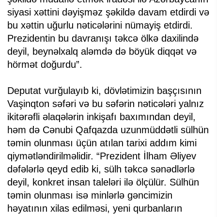
siyasi xəttini dəyişməz şəkildə davam etdirdi və
bu xəttin uğurlu nəticələrini nümayiş etdirdi.
Prezidentin bu davranışı təkcə ölkə daxilində
deyil, beynəlxalq aləmdə də böyük diqqət və
hörmət doğurdu”.
Deputat vurğulayıb ki, dövlətimizin başçısının
Vaşinqton səfəri və bu səfərin nəticələri yalnız
ikitərəfli əlaqələrin inkişafı baxımından deyil,
həm də Cənubi Qafqazda uzunmüddətli sülhün
təmin olunması üçün atılan tarixi addım kimi
qiymətləndirilməlidir. “Prezident İlham Əliyev
dəfələrlə qeyd edib ki, sülh təkcə sənədlərlə
deyil, konkret insan taleləri ilə ölçülür. Sülhün
təmin olunması isə minlərlə gəncimizin
həyatının xilas edilməsi, yeni qurbanların