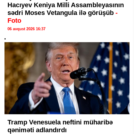
Hacıyev Keniya Milli Assambleyasının
sədri Moses Vetangula ilə görüşüb
-
Foto
06 avqust 2026 16:37
Tramp Venesuela neftini müharibə
qəniməti adlandırdı