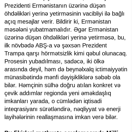
Prezidenti Ermənistanın üzərinə düşən
öhdəlikləri yerinə yetirməsinin vacibliyi ilə bağlı
açıq mesajlar verir. Bildirir ki, Ermənistan
məsələni yubatmamalıdır. Əgər Ermənistan
üzərinə düşən öhdəlikləri yerinə yetirməsə, bu,
ilk növbədə ABŞ-a və şəxsən Prezident
Trampa qarşı hörmətsizlik kimi qəbul olunacaq.
Prosesin yubadılması, sadəcə, iki ölkə
arasında deyil, həm də beynəlxalq ictimaiyyətin
münasibətində mənfi dəyişikliklərə səbəb ola
bilər. Həmçinin sülhə doğru atılan konkret və
çevik addımlar regionda yeni əməkdaşlıq
imkanları yarada, o cümlədən iqtisadi
inteqrasiyanı sürətləndirə, nəqliyyat və enerji
layihələrinin reallaşmasına imkan verə bilər.