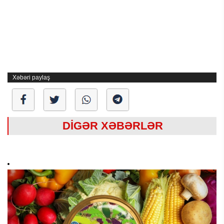
Xəbəri paylaş
DİGƏR XƏBƏRLƏR