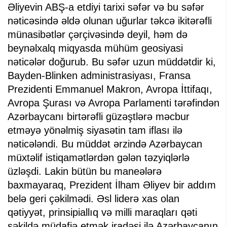
Əliyevin ABŞ-a etdiyi tarixi səfər və bu səfər
nəticəsində əldə olunan uğurlar təkcə ikitərəfli
münasibətlər çərçivəsində deyil, həm də
beynəlxalq miqyasda mühüm geosiyasi
nəticələr doğurub. Bu səfər uzun müddətdir ki,
Bayden-Blinken administrasiyası, Fransa
Prezidenti Emmanuel Makron, Avropa İttifaqı,
Avropa Şurası və Avropa Parlamenti tərəfindən
Azərbaycanı birtərəfli güzəştlərə məcbur
etməyə yönəlmiş siyasətin tam iflası ilə
nəticələndi. Bu müddət ərzində Azərbaycan
müxtəlif istiqamətlərdən gələn təzyiqlərlə
üzləşdi. Lakin bütün bu maneələrə
baxmayaraq, Prezident İlham Əliyev bir addım
belə geri çəkilmədi. Əsl liderə xas olan
qətiyyət, prinsipiallıq və milli maraqları qəti
şəkildə müdafiə etmək iradəsi ilə Azərbaycanın