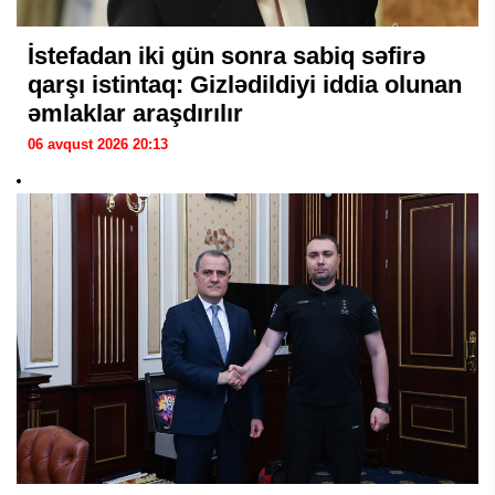
İstefadan iki gün sonra sabiq səfirə
qarşı istintaq: Gizlədildiyi iddia olunan
əmlaklar araşdırılır
06 avqust 2026 20:13