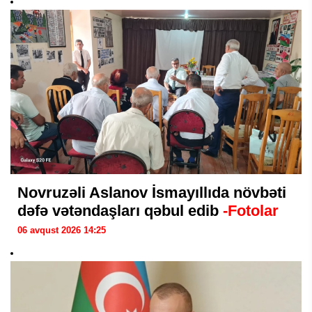
Novruzəli Aslanov İsmayıllıda növbəti
dəfə vətəndaşları qəbul edib
-Fotolar
06 avqust 2026 14:25