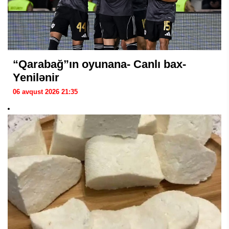
“Qarabağ”ın oyunana- Canlı bax-
Yenilənir
06 avqust 2026 21:35