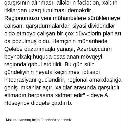
qarşısının alınması, ailələrin faciədən, xalqın
itkilərdən uzaq tutulması deməkdir.
Regionumuzu yeni müharibələrə sürükləməyə
çalışan, qarşıdurmalardan siyasi dividendlər
əldə etməyə çalışan bir çox qüvvələrin planları
da pozulmuş oldu. Həmçinin müharibədə
Qələbə qazanmaqla yanaşı, Azərbaycanın
beynəlxalq hüquqa əsaslanan mövqeyi
regionda qəbul etdirildi. Bu gün sülh
gündəliyinin həyata keçirilməsi iqtisadi
inteqrasiyanı gücləndirir, regional əməkdaşlığa
geniş imkanlar açır, xalqlar arasında qarşılıqlı
etimadın bərpasına xidmət edir”,- deyə A.
Hüseynov diqqətə çatdırıb.
Məlumatlanmaq üçün Facebook səhifəmizi