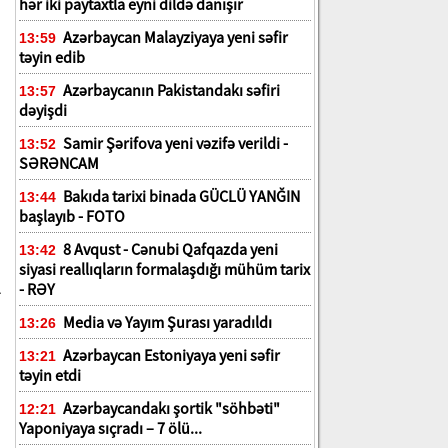
hər iki paytaxtla eyni dildə danışır
Azərbaycan Malayziyaya yeni səfir
13:59
təyin edib
Azərbaycanın Pakistandakı səfiri
13:57
dəyişdi
Samir Şərifova yeni vəzifə verildi -
13:52
SƏRƏNCAM
Bakıda tarixi binada GÜCLÜ YANĞIN
13:44
başlayıb - FOTO
8 Avqust - Cənubi Qafqazda yeni
13:42
siyasi reallıqların formalaşdığı mühüm tarix
l
- RƏY
Media və Yayım Şurası yaradıldı
13:26
Azərbaycan Estoniyaya yeni səfir
13:21
təyin etdi
Azərbaycandakı şortik "söhbəti"
12:21
Yaponiyaya sıçradı – 7 ölü...