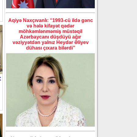
Aqiyə Naxçıvanlı: “1993-cü ildə gənc
və hələ kifayət qədər
möhkəmlənməmiş müstəqil
Azərbaycanı düşdüyü ağır
vəziyyətdən yalnız Heydər Əliyev
dühası çıxara bilərdi”
t