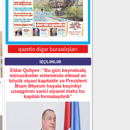
qəzetin digər buraxılışları
SEÇILƏNLƏR
Eldar Quliyev: “Bu gün beynəlxalq
münasibətlər sistemində etimad ən
-
böyük siyasi kapitaldır və Prezident
İlham Əliyevin həyata keçirdiyi
uzaqgörən xarici siyasət məhz bu
kapitalı formalaşdırıb”