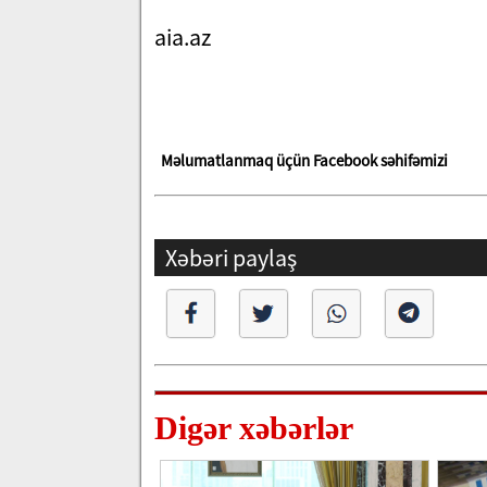
aia.az
Məlumatlanmaq üçün Facebook səhifəmizi
Xəbəri paylaş
Digər xəbərlər