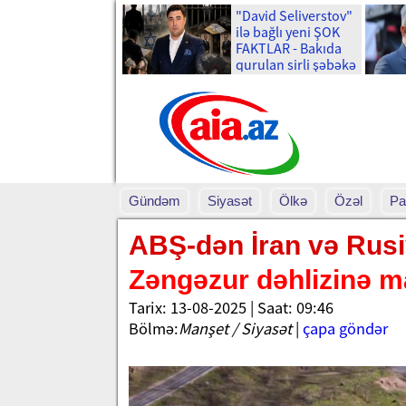
"David Seliverstov"
ilə bağlı yeni ŞOK
FAKTLAR - Bakıda
qurulan sirli şəbəkə
və ...
Gündəm
Siyasət
Ölkə
Özəl
Pa
ABŞ-dən İran və Ru
Zəngəzur dəhlizinə ma
Tarix: 13-08-2025 | Saat: 09:46
Bölmə:
Manşet / Siyasət
|
çapa göndər