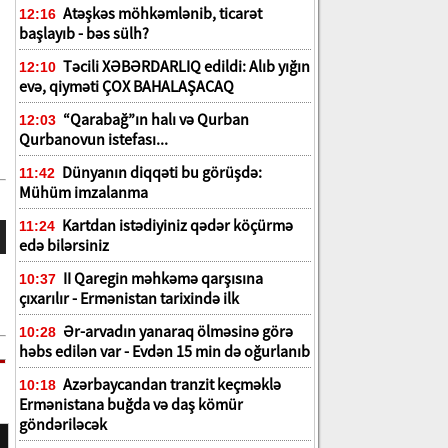
Atəşkəs möhkəmlənib, ticarət
12:16
başlayıb - bəs sülh?
Təcili XƏBƏRDARLIQ edildi: Alıb yığın
12:10
evə, qiyməti ÇOX BAHALAŞACAQ
“Qarabağ”ın halı və Qurban
12:03
Qurbanovun istefası...
Dünyanın diqqəti bu görüşdə:
11:42
Mühüm imzalanma
Kartdan istədiyiniz qədər köçürmə
11:24
edə bilərsiniz
II Qaregin məhkəmə qarşısına
10:37
çıxarılır - Ermənistan tarixində ilk
Ər-arvadın yanaraq ölməsinə görə
10:28
həbs edilən var - Evdən 15 min də oğurlanıb
Azərbaycandan tranzit keçməklə
10:18
Ermənistana buğda və daş kömür
göndəriləcək