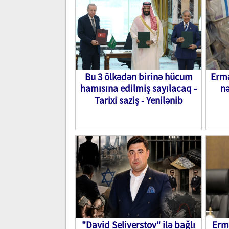
Bu 3 ölkədən birinə hücum
Ermə
hamısına edilmiş sayılacaq -
nə
Tarixi saziş - Yenilənib
"David Seliverstov" ilə bağlı
Erm