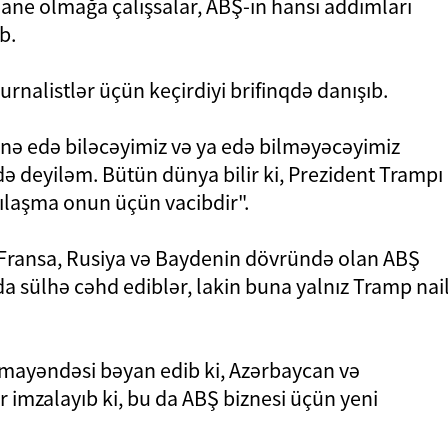
ane olmağa çalışsalar, ABŞ-ın hansı addımları
b.
jurnalistlər üçün keçirdiyi brifinqdə danışıb.
nə edə biləcəyimiz və ya edə bilməyəcəyimiz
ə deyiləm. Bütün dünya bilir ki, Prezident Trampı
zılaşma onun üçün vacibdir".
, Fransa, Rusiya və Baydenin dövründə olan ABŞ
 sülhə cəhd ediblər, lakin buna yalnız Tramp nai
mayəndəsi bəyan edib ki, Azərbaycan və
ər imzalayıb ki, bu da ABŞ biznesi üçün yeni