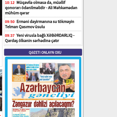
Müqavilə olmasa da, müəllif
10:12
qonorarı ödənilməlidir - Ali Məhkəmədən
mühüm qərar
Erməni dəyirmanına su tökməyin
09:50
Telman Qasımov üsulu
Yeni virusla bağlı XƏBƏRDARLIQ -
09:37
Qardaş ölkənin sərhədinə çatır
QƏZETI ONLAYN OXU
-