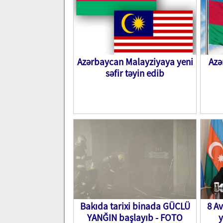
Azərbaycan Malayziyaya yeni
Azə
səfir təyin edib
Bakıda tarixi binada GÜCLÜ
8 A
YANĞIN başlayıb - FOTO
y