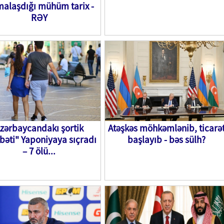
malaşdığı mühüm tarix -
RƏY
zərbaycandakı şortik
Atəşkəs möhkəmlənib, ticarə
bəti" Yaponiyaya sıçradı
başlayıb - bəs sülh?
– 7 ölü...