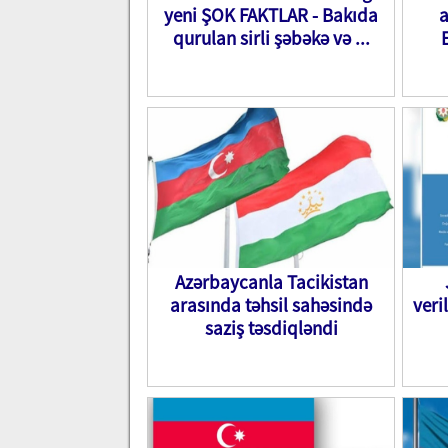
yeni ŞOK FAKTLAR - Bakıda
a
qurulan sirli şəbəkə və ...
Azərbaycanla Tacikistan
arasında təhsil sahəsində
veri
saziş təsdiqləndi