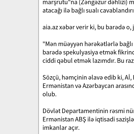
marşrutu"na (Zəngəzur dəhlizi) m
atacağı ilə bağlı sualı cavablandırı
aia.az xəbər verir ki, bu barədə o, 
"Mən müəyyən hərəkətlərlə bağlı 
barədə spekulyasiya etmək fikrind
ciddi qəbul etmək lazımdır. Bu ra
Sözçü, həmçinin əlavə edib ki, Aİ
Ermənistan və Azərbaycan arasında
olub.
Dövlət Departamentinin rəsmi nü
Ermənistan ABŞ ilə iqtisadi sazişl
imkanlar açır.