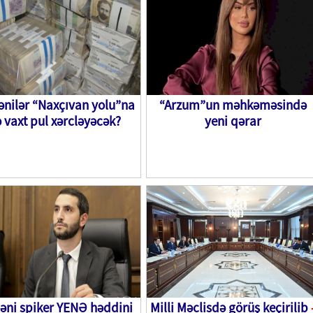
nilər “Naxçıvan yolu”na
“Arzum”un məhkəməsində
 vaxt pul xərcləyəcək?
yeni qərar
əni spiker YENƏ həddini
Milli Məclisdə görüş keçirilib