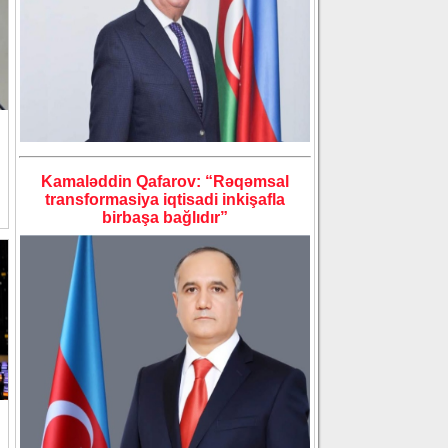
Kamaləddin Qafarov: “Rəqəmsal
transformasiya iqtisadi inkişafla
birbaşa bağlıdır”