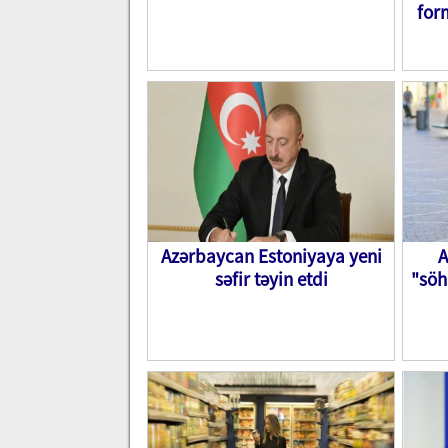
for
Azərbaycan Estoniyaya yeni
A
səfir təyin etdi
"söh