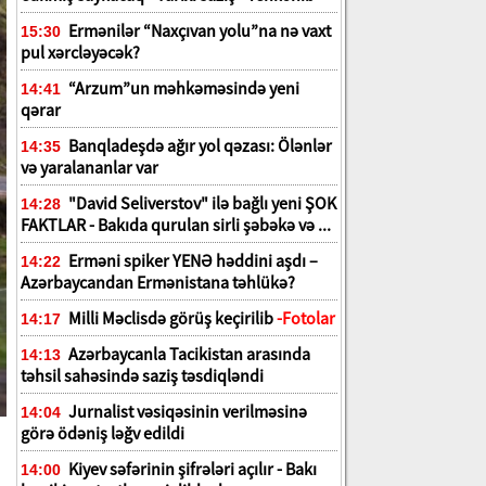
Ermənilər “Naxçıvan yolu”na nə vaxt
15:30
pul xərcləyəcək?
“Arzum”un məhkəməsində yeni
14:41
qərar
Banqladeşdə ağır yol qəzası: Ölənlər
14:35
və yaralananlar var
"David Seliverstov" ilə bağlı yeni ŞOK
14:28
FAKTLAR - Bakıda qurulan sirli şəbəkə və ...
Erməni spiker YENƏ həddini aşdı –
14:22
Azərbaycandan Ermənistana təhlükə?
Milli Məclisdə görüş keçirilib
-Fotolar
14:17
Azərbaycanla Tacikistan arasında
14:13
təhsil sahəsində saziş təsdiqləndi
Jurnalist vəsiqəsinin verilməsinə
14:04
görə ödəniş ləğv edildi
Kiyev səfərinin şifrələri açılır - Bakı
14:00