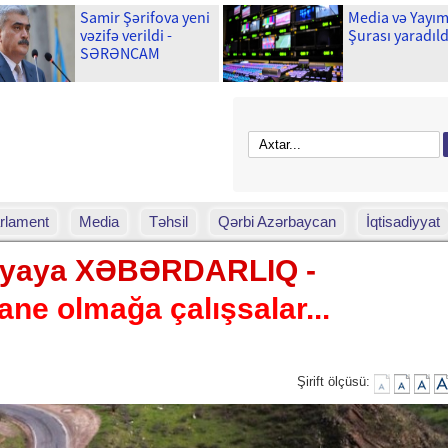
Samir Şərifova yeni
Media və Yayı
vəzifə verildi -
Şurası yaradıld
SƏRƏNCAM
rlament
Media
Təhsil
Qərbi Azərbaycan
İqtisadiyyat
siyaya XƏBƏRDARLIQ -
ne olmağa çalışsalar...
Şirift ölçüsü: