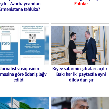
şdı – Azərbaycandan
Fotolar
Ermənistana təhlükə?
Jurnalist vəsiqəsinin
Kiyev səfərinin şifrələri açılır 
lməsinə görə ödəniş ləğv
Bakı hər iki paytaxtla eyni
edildi
dildə danışır