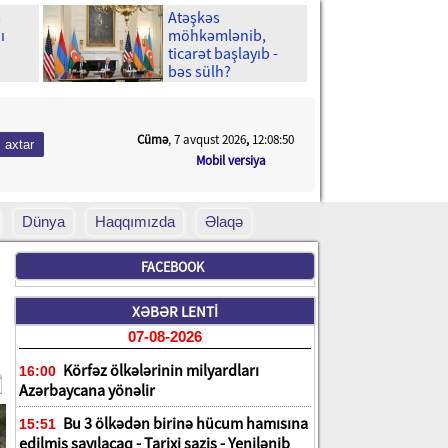
m
Atəşkəs
ı
möhkəmlənib,
ticarət başlayıb -
bəs sülh?
Cümə
, 7 avqust 2026
,
12:08:52
Mobil versiya
Dünya
Haqqımızda
Əlaqə
FACEBOOK
XƏBƏR LENTİ
07-08-2026
Körfəz ölkələrinin milyardları
16:00
Azərbaycana yönəlir
Bu 3 ölkədən birinə hücum hamısına
15:51
edilmiş sayılacaq - Tarixi saziş - Yenilənib