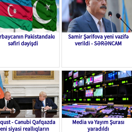
rbaycanın Pakistandakı
Samir Şərifova yeni vəzifə
səfiri dəyişdi
verildi - SƏRƏNCAM
vqust - Cənubi Qafqazda
Media və Yayım Şurası
eni siyasi reallıqların
yaradıldı