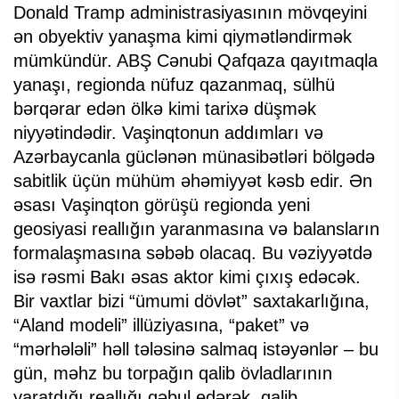
Donald Tramp administrasiyasının mövqeyini
ən obyektiv yanaşma kimi qiymətləndirmək
mümkündür. ABŞ Cənubi Qafqaza qayıtmaqla
yanaşı, regionda nüfuz qazanmaq, sülhü
bərqərar edən ölkə kimi tarixə düşmək
niyyətindədir. Vaşinqtonun addımları və
Azərbaycanla güclənən münasibətləri bölgədə
sabitlik üçün mühüm əhəmiyyət kəsb edir. Ən
əsası Vaşinqton görüşü regionda yeni
geosiyasi reallığın yaranmasına və balansların
formalaşmasına səbəb olacaq. Bu vəziyyətdə
isə rəsmi Bakı əsas aktor kimi çıxış edəcək.
Bir vaxtlar bizi “ümumi dövlət” saxtakarlığına,
“Aland modeli” illüziyasına, “paket” və
“mərhələli” həll tələsinə salmaq istəyənlər – bu
gün, məhz bu torpağın qalib övladlarının
yaratdığı reallığı qəbul edərək, qalib