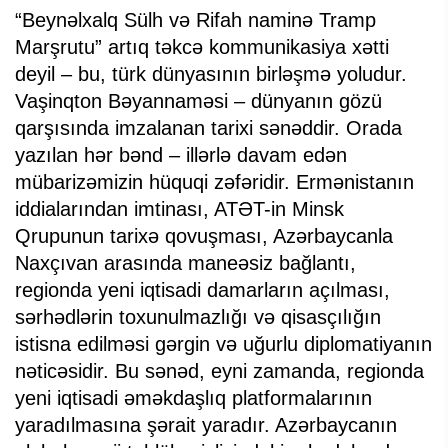
“Beynəlxalq Sülh və Rifah naminə Tramp
Marşrutu” artıq təkcə kommunikasiya xətti
deyil – bu, türk dünyasının birləşmə yoludur.
Vaşinqton Bəyannaməsi – dünyanın gözü
qarşısında imzalanan tarixi sənəddir. Orada
yazılan hər bənd – illərlə davam edən
mübarizəmizin hüquqi zəfəridir. Ermənistanın
iddialarından imtinası, ATƏT-in Minsk
Qrupunun tarixə qovuşması, Azərbaycanla
Naxçıvan arasında maneəsiz bağlantı,
regionda yeni iqtisadi damarların açılması,
sərhədlərin toxunulmazlığı və qisasçılığın
istisna edilməsi gərgin və uğurlu diplomatiyanın
nəticəsidir. Bu sənəd, eyni zamanda, regionda
yeni iqtisadi əməkdaşlıq platformalarının
yaradılmasına şərait yaradır. Azərbaycanın