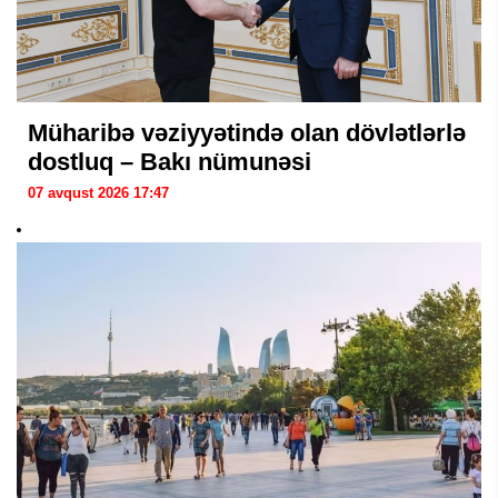
Müharibə vəziyyətində olan dövlətlərlə
dostluq – Bakı nümunəsi
07 avqust 2026 17:47