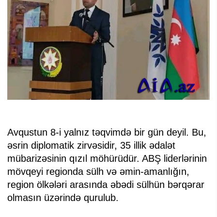
Avqustun 8-i yalnız təqvimdə bir gün deyil. Bu,
əsrin diplomatik zirvəsidir, 35 illik ədalət
mübarizəsinin qızıl möhürüdür. ABŞ liderlərinin
mövqeyi regionda sülh və əmin-amanlığın,
region ölkələri arasında əbədi sülhün bərqərar
olmasın üzərində qurulub.