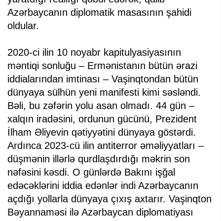
Azərbaycanın diplomatik masasının şahidi
oldular.
2020-ci ilin 10 noyabr kapitulyasiyasının
məntiqi sonluğu – Ermənistanın bütün ərazi
iddialarından imtinası – Vaşinqtondan bütün
dünyaya sülhün yeni manifesti kimi səsləndi.
Bəli, bu zəfərin yolu asan olmadı. 44 gün –
xalqın iradəsini, ordunun gücünü, Prezident
İlham Əliyevin qətiyyətini dünyaya göstərdi.
Ardınca 2023-cü ilin antiterror əməliyyatları –
düşmənin illərlə qurdlaşdırdığı məkrin son
nəfəsini kəsdi. O günlərdə Bakını işğal
edəcəklərini iddia edənlər indi Azərbaycanın
açdığı yollarla dünyaya çıxış axtarır. Vaşinqton
Bəyannaməsi ilə Azərbaycan diplomatiyası