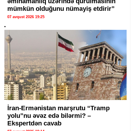
əminamanlıq üzərində qurulmasının
mümkün olduğunu nümayiş etdirir”
07 avqust 2026 19:25
İran-Ermənistan marşrutu “Tramp
yolu”nu əvəz edə bilərmi? –
Ekspertdən cavab