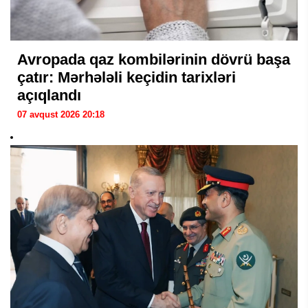
Avropada qaz kombilərinin dövrü başa
çatır: Mərhələli keçidin tarixləri
açıqlandı
07 avqust 2026 20:18