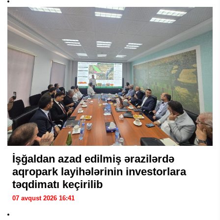
İşğaldan azad edilmiş ərazilərdə
aqropark layihələrinin investorlara
təqdimatı keçirilib
07 avqust 2026 16:41