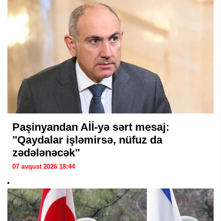
Paşinyandan Aİİ-yə sərt mesaj:
"Qaydalar işləmirsə, nüfuz da
zədələnəcək"
07 avqust 2026 18:44