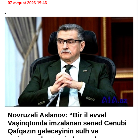
07 avqust 2026 19:46
Novruzəli Aslanov: “Bir il əvvəl
Vaşinqtonda imzalanan sənəd Cənubi
Qafqazın gələcəyinin sülh və