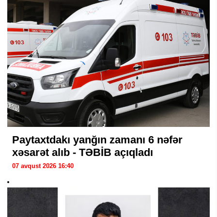
Paytaxtdakı yanğın zamanı 6 nəfər
xəsarət alıb - TƏBİB açıqladı
07 avqust 2026 16:40