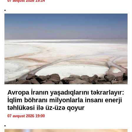
07 avqust 2026 19:14
Avropa İranın yaşadıqlarını təkrarlayır:
İqlim böhranı milyonlarla insanı enerji
təhlükəsi ilə üz-üzə qoyur
07 avqust 2026 19:00