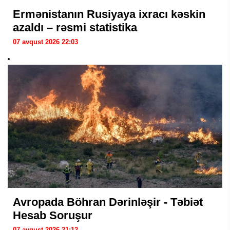
Ermənistanın Rusiyaya ixracı kəskin
azaldı – rəsmi statistika
07 avqust 2026 22:03
Avropada Böhran Dərinləşir - Təbiət
Hesab Soruşur
07 avqust 2026 21:12