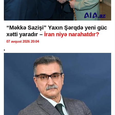
“Məkkə Sazişi” Yaxın Şərqdə yeni güc
xətti yaradır –
İran niyə narahatdır?
07 avqust 2026 20:04