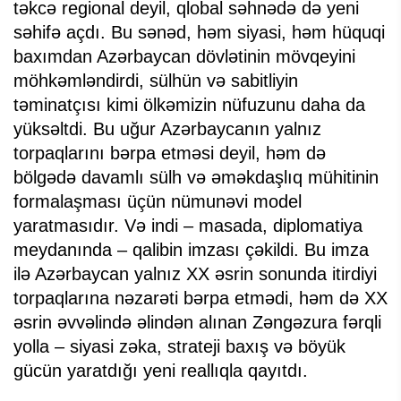
təkcə regional deyil, qlobal səhnədə də yeni
səhifə açdı. Bu sənəd, həm siyasi, həm hüquqi
baxımdan Azərbaycan dövlətinin mövqeyini
möhkəmləndirdi, sülhün və sabitliyin
təminatçısı kimi ölkəmizin nüfuzunu daha da
yüksəltdi. Bu uğur Azərbaycanın yalnız
torpaqlarını bərpa etməsi deyil, həm də
bölgədə davamlı sülh və əməkdaşlıq mühitinin
formalaşması üçün nümunəvi model
yaratmasıdır. Və indi – masada, diplomatiya
meydanında – qalibin imzası çəkildi. Bu imza
ilə Azərbaycan yalnız XX əsrin sonunda itirdiyi
torpaqlarına nəzarəti bərpa etmədi, həm də XX
əsrin əvvəlində əlindən alınan Zəngəzura fərqli
yolla – siyasi zəka, strateji baxış və böyük
gücün yaratdığı yeni reallıqla qayıtdı.