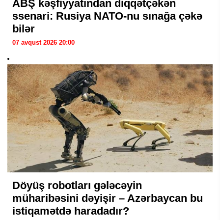
ABŞ kəşfiyyatından diqqətçəkən
ssenari: Rusiya NATO-nu sınağa çəkə
bilər
07 avqust 2026 20:00
Döyüş robotları gələcəyin
müharibəsini dəyişir – Azərbaycan bu
istiqamətdə haradadır?