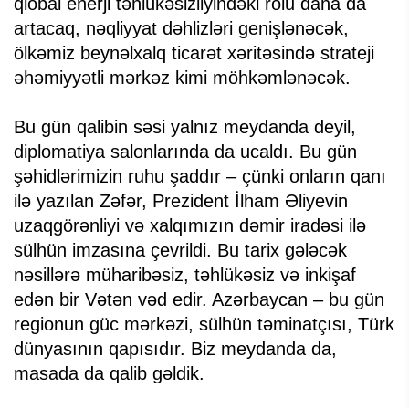
qlobal enerji təhlükəsizliyindəki rolu daha da
artacaq, nəqliyyat dəhlizləri genişlənəcək,
ölkəmiz beynəlxalq ticarət xəritəsində strateji
əhəmiyyətli mərkəz kimi möhkəmlənəcək.
Bu gün qalibin səsi yalnız meydanda deyil,
diplomatiya salonlarında da ucaldı. Bu gün
şəhidlərimizin ruhu şaddır – çünki onların qanı
ilə yazılan Zəfər, Prezident İlham Əliyevin
uzaqgörənliyi və xalqımızın dəmir iradəsi ilə
sülhün imzasına çevrildi. Bu tarix gələcək
nəsillərə müharibəsiz, təhlükəsiz və inkişaf
edən bir Vətən vəd edir. Azərbaycan – bu gün
regionun güc mərkəzi, sülhün təminatçısı, Türk
dünyasının qapısıdır. Biz meydanda da,
masada da qalib gəldik.