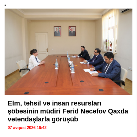
Elm, təhsil və insan resursları
şöbəsinin müdiri Fərid Nəcəfov Qaxda
vətəndaşlarla görüşüb
07 avqust 2026 16:42