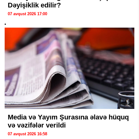
Dəyişiklik edilir?
07 avqust 2026 17:00
Media və Yayım Şurasına əlavə hüquq
və vəzifələr verildi
07 avqust 2026 16:58