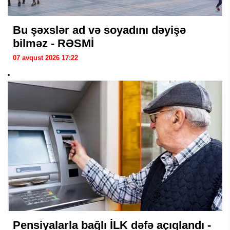
Bu şəxslər ad və soyadını dəyişə
bilməz - RƏSMİ
07 avqust 2026 17:22
Pensiyalarla bağlı İLK dəfə açıqlandı -