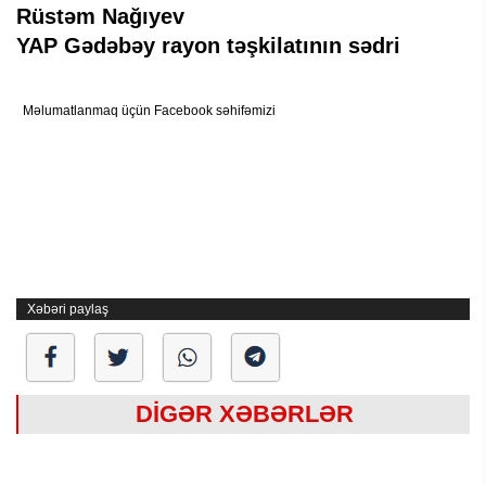
Rüstəm Nağıyev
YAP Gədəbəy rayon təşkilatının sədri
Məlumatlanmaq üçün Facebook səhifəmizi
Xəbəri paylaş
DİGƏR XƏBƏRLƏR