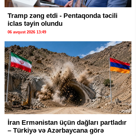
Tramp zəng etdi - Pentaqonda təcili
iclas təyin olundu
06 avqust 2026 13:49
İran Ermənistan üçün dağları partladır
– Türkiyə və Azərbaycana görə