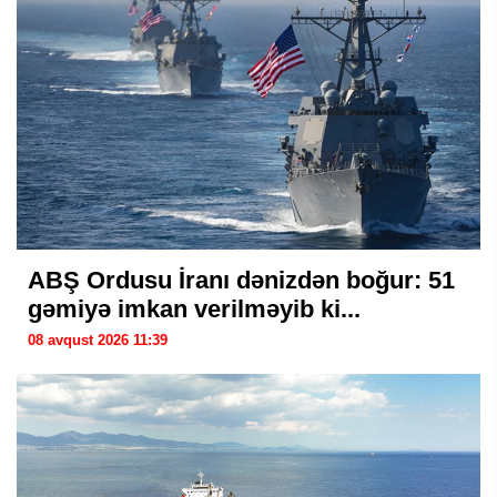
ABŞ Ordusu İranı dənizdən boğur: 51
gəmiyə imkan verilməyib ki...
08 avqust 2026 11:39