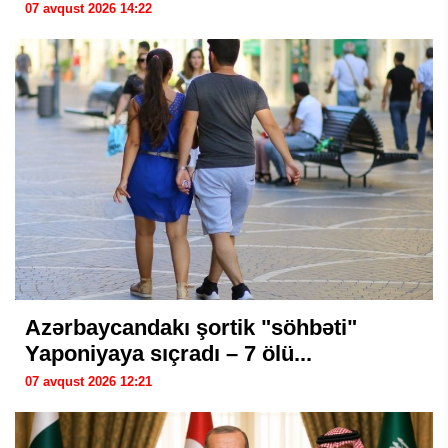
07 avqust 2026 14:22
Azərbaycandakı şortik "söhbəti"
Yaponiyaya sıçradı – 7 ölü...
07 avqust 2026 12:21