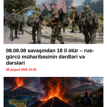
08.08.08 savaşından 18 il ötür – rus-
gürcü müharibəsinin dərdləri və
dərsləri
08 avqust 2026 15:30