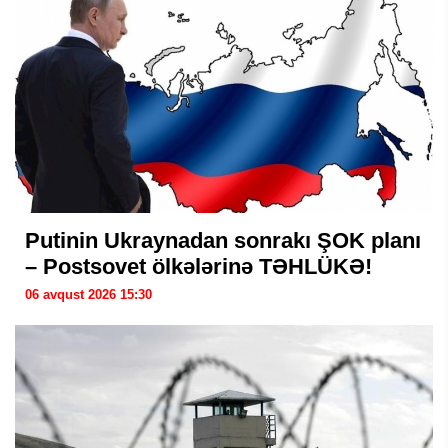
Putinin Ukraynadan sonrakı ŞOK planı
– Postsovet ölkələrinə TƏHLÜKƏ!
06 avqust 2026 15:30