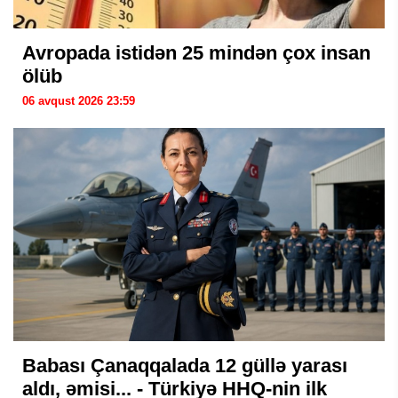
Avropada istidən 25 mindən çox insan
ölüb
06 avqust 2026 23:59
Babası Çanaqqalada 12 güllə yarası
aldı, əmisi... - Türkiyə HHQ-nin ilk