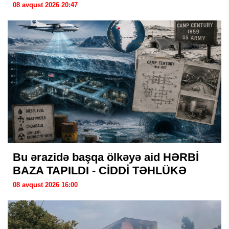
08 avqust 2026 20:47
Bu ərazidə başqa ölkəyə aid HƏRBİ
BAZA TAPILDI - CİDDİ TƏHLÜKƏ
08 avqust 2026 16:00