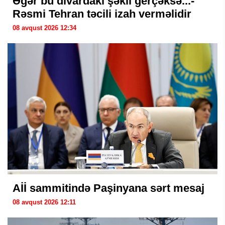
Əgər bu divardakı şəkil gerçəksə...-
Rəsmi Tehran təcili izah verməlidir
08 avqust 2026 12:34
Aİİ sammitində Paşinyana sərt mesaj
08 avqust 2026 12:11