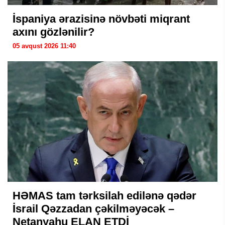
İspaniya ərazisinə növbəti miqrant
axını gözlənilir?
05 avqust 2026 11:40
HƏMAS tam tərksilah edilənə qədər
İsrail Qəzzadan çəkilməyəcək –
Netanyahu ELAN ETDİ