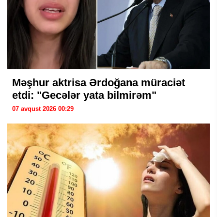
Məşhur aktrisa Ərdoğana müraciət
etdi: "Gecələr yata bilmirəm"
07 avqust 2026 00:29