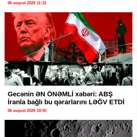
06 avqust 2026 11:32
Gecənin ƏN ÖNƏMLİ xəbəri: ABŞ
İranla bağlı bu qərarlarını LƏĞV ETDİ
06 avqust 2026 10:50