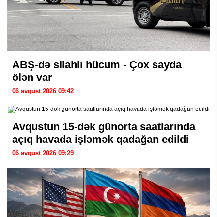
ABŞ-də silahlı hücum - Çox sayda
ölən var
06 avqust 2026 09:42
Avqustun 15-dək günorta saatlarında
açıq havada işləmək qadağan edildi
06 avqust 2026 09:29