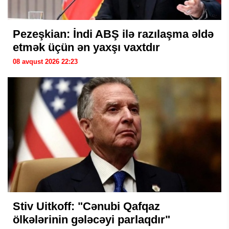
Pezeşkian: İndi ABŞ ilə razılaşma əldə
etmək üçün ən yaxşı vaxtdır
08 avqust 2026 22:23
Stiv Uitkoff: "Cənubi Qafqaz
ölkələrinin gələcəyi parlaqdır"