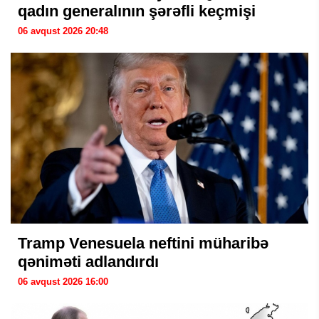
qadın generalının şərəfli keçmişi
06 avqust 2026 20:48
Tramp Venesuela neftini müharibə
qəniməti adlandırdı
06 avqust 2026 16:00