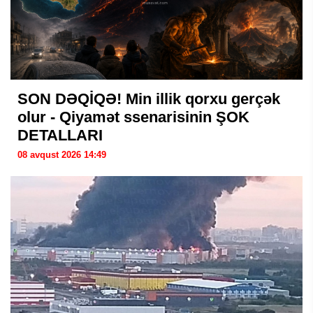
SON DƏQİQƏ! Min illik qorxu gerçək
olur - Qiyamət ssenarisinin ŞOK
DETALLARI
08 avqust 2026 14:49