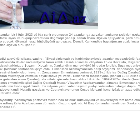
an bir il ötür. 2023-cü ildə şanlı ordumuzun 24 saatdan da az çəkən antiterror tədbirləri nəticəs
 tarixi, siyasi və hüquqi nəzarətdən doğmaqla yanaşı, cənab İlham Əliyevin qətiyyətinin, şanlı or
fiə edəcək, ölkəmizin ərazi bütövlüyünü qoruyacaq. Deməli, Xankəndidə bayrağımızın ucaldılması döv
dər Əliyevin ruhu şaddır”.
diyi taleyüklü işi başa çatdırdı: “Siyasi-diplomatik və hərbi müstəvilərdə aparılan məqsədyönlü fə
ı nəticəsində dövlət suverenliyimiz təmin edildi. Hesab edirəm ki, oktyabrın 15-də Xocalıda, Əsgər
 siyasi tariximizdə Şuşanın, Xocalının, Xankəndinin mənəvi yükü bir qədər fərqlidir. Şuşa mədəniy
bənin təntənəsini qeyd etdik. Ermənilərin azərbaycanlılara qarşı soyqırımı, deportasiya siyasə
si rəhbərliyi olub. İrəvanın, Zəngəzurun Ermənistana verilməsi, 1923-cü ildə isə Dağlıq Qarabağ 
an muxtariyyət verməklə böyük səhvə yol verildi. Ermənilərin məqsədyönlü planları 1988-ci ildə 
ə gələndən sonra Qarabağdakı millətçi qüvvələr baş qaldıra bilmirdilər. 1969-1982-ci illərdə Qara
çməmiş erməni millətçiləri Dağlıq Qarabağ Muxtar Vilayətinin Azərbaycandan alınaraq Ermənistana v
. Rayonlarımız bir-bir işğal olundu, bir milyona yaxın vətəndaşımız yurd-yuvalarından didərgin düşd
razboyu kəndi, Horadiz qəsəbəsi və Cəbrayıl rayonunun Cocuq Mərcanlı kəndi işğaldan azad edild
ər əldə etdik”.
 qaytardıq: “Azərbaycan postsovet məkanında öz ərazi bütövlüyünü və suverenliyini tam bərpa etmiş 
 edilmiş Zəfər Azərbaycanın dünyada nüfuzunu qaldırdı. Ali Baş Komandan tərəfindən Xankəndi şəhə
anacaqdır”.