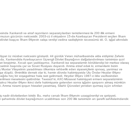
ində Xankəndi və ətraf rayonların separatçılardan təmizlənməsi ilə 200 illik erməni
dumuzun gücünün nəticəsidir. 2003-cü il oktyabrın 15-də Azərbaycan Prezidenti seçilən İlham
lət başçısı İlham Əliyevin xalqa verdiyi vədinə sadiqliyinin təcəssümü idi. O, işğal altındakı
aliyyət öz müsbət nəticəsini göstərdi. 44 günlük Vətən müharibəsində əldə etdiyimiz Zəfərin
anda, Xankəndidə Azərbaycanın Üçrəngli Dövlət Bayrağının dalğalandırılması tariximizə qızıl
yət beşiyimiz, Xocalı qan yaddaşımız, Xankəndi isə separatizmin körükləndiyi bir mərkəz olaraq
tinin başında çar və Sovet Rusiyası dayanıb. Amma etiraf edək ki, ermənilərin bizim
Muxtar Vilayətinin yaradılması ölkəmizə rəhbərlik edən siyasətçilərin qorxaq, yarıtmaz və
işə düşdü. Əminliklə demək olar ki, həmin dövrdə hakimiyyətdə Ulu Öndər Heydər Əliyev
bağda heç bir xoşagəlməz hala rast gəlinmədi. Heydər Əliyev 1987-ci ildə vəzifəsindən
erilməsi məsələsini qaldırdılar. Təəssüf ki, AXC-Müsavat hakimiyyəti erməni separatizminin
ü. Yalnız Heydər Əliyev ikinci dəfə hakimiyyətə gələndən sonra işğalın qarşısını almaq mümkün
i. Amma nizami qoşun hissələri yaratmaq, Silahlı Qüvvələri yenidən qurmaq üçün sıfırdan
nadir dövlətlərdən biridir. Bu, məhz cənab İlham Əliyevin uzaqgörənliyi və qətiyyəti,
rində dövlət bayrağımızın ucaldılması son 200 illik tariximizin ən şərəfli səhifələrindəndir.