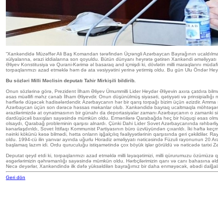
“Xankəndidə Müzəffər Ali Baş Komandan tərəfindən Üçrəngli Azərbaycan Bayrağının ucaldılmasınd
xülyalarına, ərazi iddialarına son qoyuldu. Bütün dünyanı heyrətə gətirən Xankəndi əməliyyatı
Əliyev Konstitusiya və Qurani-Kərimə əl basaraq and içmişdi ki, dövlətin milli maraqlarını müda
torpaqlarımızı azad etməklə həm də ata vəsiyyətini yerinə yetirmiş oldu. Bu gün Ulu Öndər Hey
Bu sözləri Milli Məclisin deputatı Tahir Mirkişili bildirib.
Onun sözlərinə görə, Prezident İlham Əliyev Ümummilli Lider Heydər Əliyevin axıra çatdıra bilmə
əsas müəllifi məhz cənab İlham Əliyevdir. Onun düşünülmüş siyasəti, qətiyyəti və prinsipiallığ
hərflərlə düşəcək hadisələrdəndir. Azərbaycanın hər bir qarış torpağı bizim üçün əzizdir. Amma
Azərbaycan üçün son dərəcə həssas məkanlar olub. Xankəndidə bayraq ucaltmaqla möhtəşəm Qələ
ərazilərimizdə at oynatmasının bir günahı da deportasiyalar zamanı Azərbaycanın o zamanki siya
dardüşücəli baxışları sayəsində mümkün oldu. Ermənilərə Qarabağda heç bir hüquqi əsas olmad
olsaydı, Qarabağ probleminin qarşısı alnardı. Çünki Dahi Lider Sovet Azərbaycanında rəhbərliy
kənarlaşdırıldı, Sovet İttifaqı Kommunist Partiyasının büro üzvlüyündən çıxarıldı. İki həftə ke
nəinki kökünü kəsə bilmədi, hətta onların işğalçılıq fəaliyyətlərinin qarşısında geri çəkildilər
oldu. 1994-cü ilin yanvar ayında uğurlu Horadiz əməliyyatı nəticəsində Füzuli rayonunun 20 A
başlamaq lazım idi. Ordu quruculuğu istiqamətində çox böyük işlər görüldü və nəticədə tarixi Zəf
Deputat qeyd etdi ki, torpaqlarımızı azad etməklə milli ləyaqətimizi, milli qürurumuzu özümüzə
əsgərlərimizin qəhrəmanlığı sayəsində mümkün oldu. Hərbçilərimizin qanı və canı bahasına əldə
Necə deyərlər, Xankəndində ilk dəfə yüksəldilən bayrağımız bir daha enməyəcək, əbədi dalğal
Geri dön