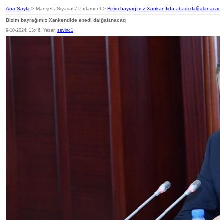
Ana Sayfa
> Manşet / Siyasət / Parlament >
Bizim bayrağımız Xankəndidə əbədi dalğalanaca
Bizim bayrağımız Xankəndidə əbədi dalğalanacaq
9-10-2024, 13:46. Yazar:
sevinc1