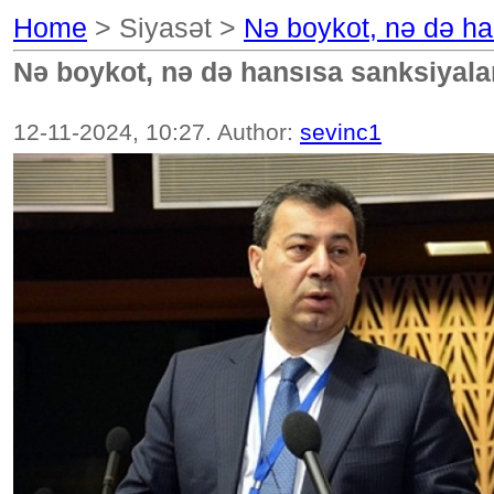
Home
> Siyasət >
Nə boykot, nə də han
Nə boykot, nə də hansısa sanksiyalara
12-11-2024, 10:27. Author:
sevinc1