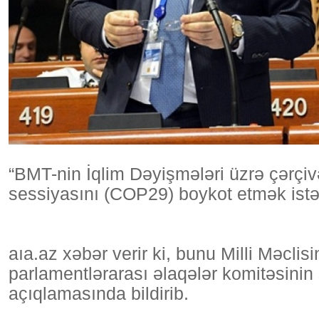
“BMT-nin İqlim Dəyişmələri üzrə çərçi
sessiyasını (COP29) boykot etmək istəy
aıa.az xəbər verir ki, bunu Milli Məcli
parlamentlərarası əlaqələr komitəsinin
açıqlamasında bildirib.