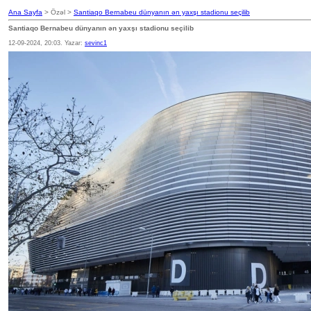
Ana Sayfa
> Özəl >
Santiaqo Bernabeu dünyanın ən yaxşı stadionu seçilib
Santiaqo Bernabeu dünyanın ən yaxşı stadionu seçilib
12-09-2024, 20:03. Yazar:
sevinc1