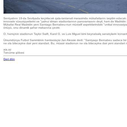
Sentyabrın 19-da Sevilyada keçiriləcək qala-təntənəli mərasimdə mükafatlarını təqdim edəcək
innovativ xüsusiyyətlərini və "yalnız idman stadionlarının panoramasını deyil, həm də Madridin
Mükafat Real Madridin yeni Santiago Bernabeu-nun müxtəlif aspektlərindəki "unikal innovasiyasın
örtüyü, onu dinamik şəhər məkanına çevirir.
O, həmçinin stadionun Taylor Swift, Karol G. və Luis Miguel kimi beynəlxalq sənətçilərin konsertl
Ümumdünya Futbol Sammitinin həmtəsisçisi Jan Alessie dedi: "Santyaqo Bernabeu sadəcə bir sta
nə ola biləcəyinə dair yeni standart. Bu, müasir stadionun nə ola biləcəyinə dair yeni standar
aia.az
Tərcümə şöbəsi
Geri dön