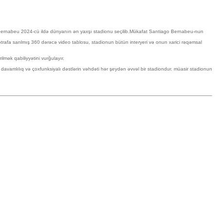
o Bernabeu 2024-cü ildə dünyanın ən yaxşı stadionu seçilib.Mükafat Santiago Bernabeu-nun
 ətrafa sarılmış 360 dərəcə video tablosu, stadionun bütün interyeri və onun xarici rəqəmsal
lmək qabiliyyətini vurğulayır.
vamlılıq və çoxfunksiyalı dəstlərin vəhdəti hər şeydən əvvəl bir stadiondur. müasir stadionun