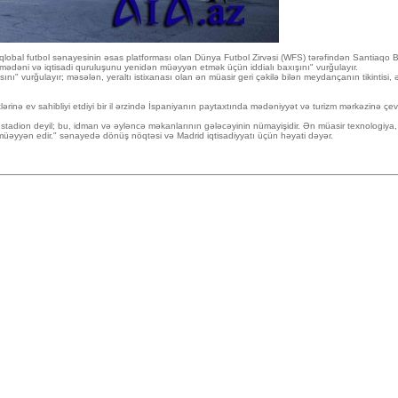
 qlobal futbol sənayesinin əsas platforması olan Dünya Futbol Zirvəsi (WFS) tərəfindən Santiaq
 mədəni və iqtisadi quruluşunu yenidən müəyyən etmək üçün iddialı baxışını" vurğulayır.
ı" vurğulayır; məsələn, yeraltı istixanası olan ən müasir geri çəkilə bilən meydançanın tikintisi,
ərinə ev sahibliyi etdiyi bir il ərzində İspaniyanın paytaxtında mədəniyyət və turizm mərkəzinə çevri
dion deyil; bu, idman və əyləncə məkanlarının gələcəyinin nümayişidir. Ən müasir texnologiya, da
t müəyyən edir." sənayedə dönüş nöqtəsi və Madrid iqtisadiyyatı üçün həyati dəyər.