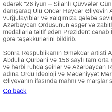
edərək “26 iyun – Silahlı Qüvvələr Gü
danışaraq Ulu Öndər Heydər Əliyevin A
vurğulayıblar və xalqımıza qələbə sevi
Azərbaycan Ordusunun əsgər və zabitlə
medallarla təltif edən Prezident cənab
görə təşəkkürlərini bildirib.
Sonra Respublikanın Əməkdar artisti 
Abdulla Qurbani və 156 saylı tam orta m
və hərbi ruhda şeirlər və Azərbaycan R
adına Ordu İdeoloji və Mədəniyyət Mərk
Əliyevanın ifasında mahnı və marşlar sə
Go back