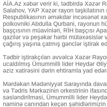
AİA.Az xəbər verir ki, tədbirdə Xəzər 
Salahov, YAP Xəzər rayon təşkilatını
Respublikasının əməkdar incəsənət xad
polkovniki Abdulla Qurbani, rayonun hü
başçısının müavinləri, RİH başçısı Apara
qazilər və peşəkar hərbi mütəxəsislər
çağırış yaşına çatmış gənclər iştirak ed
Tədbir iştirakçıları əvvəlcə Xəzər Rayo
ucaldılmış Ümummilli lider Heydər Əliye
əziz xatirəsini dərin ehtiramla yad edə
Mərdəkan Mədəniyyət Sarayında dava
və Tədris Mərkəzinin orkestrinin ifas
səsləndirilməsi, Ümummilli lider Heydə
naminə canından keçən şəhidlərimizin əz