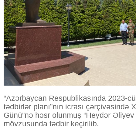
“Azərbaycan Respublikasında 2023-cü il
tədbirlər planı”nın icrası çərçivəsində
Günü”nə həsr olunmuş “Heydər Əliyev
mövzusunda tədbir keçirilib.