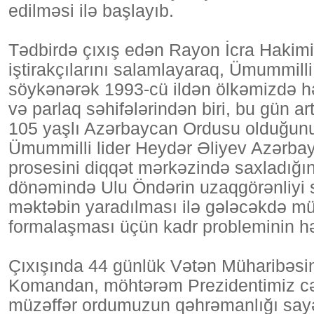
edilməsi ilə başlayıb.
Tədbirdə çıxış edən Rayon İcra Hakimi
iştirakçılarını salamlayaraq, Ümummilli 
söykənərək 1993-cü ildən ölkəmizdə hə
və parlaq səhifələrindən biri, bu gün a
105 yaşlı Azərbaycan Ordusu olduğunu 
Ümummilli lider Heydər Əliyev Azərb
prosesini diqqət mərkəzində saxladığı
dönəmində Ulu Öndərin uzaqgörənliyi 
məktəbin yaradılması ilə gələcəkdə mü
formalaşması üçün kadr probleminin hə
Çıxışında 44 günlük Vətən Müharibəsinə
Komandan, möhtərəm Prezidentimiz cəna
müzəffər ordumuzun qəhrəmanlığı say