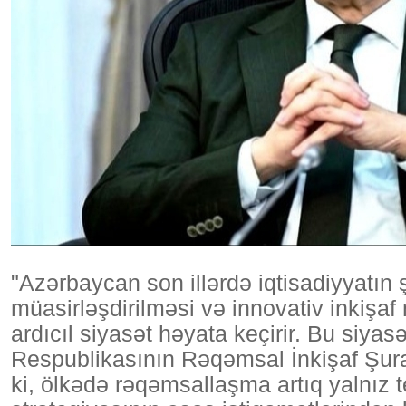
"Azərbaycan son illərdə iqtisadiyyatın ş
müasirləşdirilməsi və innovativ inkişaf
ardıcıl siyasət həyata keçirir. Bu siya
Respublikasının Rəqəmsal İnkişaf Şurasın
ki, ölkədə rəqəmsallaşma artıq yalnız tex