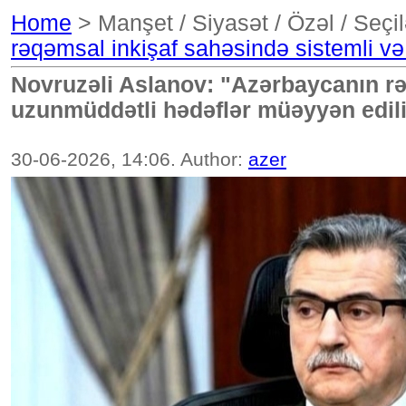
Home
> Manşet / Siyasət / Özəl / Seçi
rəqəmsal inkişaf sahəsində sistemli v
Novruzəli Aslanov: "Azərbaycanın rə
uzunmüddətli hədəflər müəyyən edil
30-06-2026, 14:06. Author:
azer