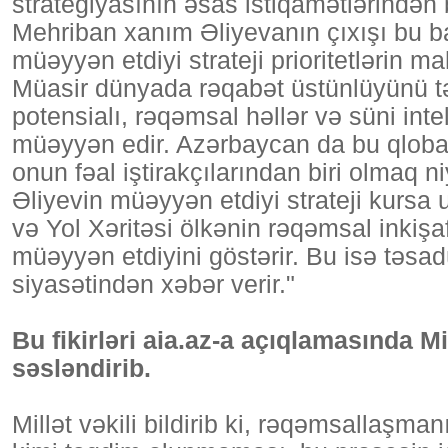
strategiyasının əsas istiqamətlərindən bi
Mehriban xanım Əliyevanın çıxışı bu b
müəyyən etdiyi strateji prioritetlərin m
Müasir dünyada rəqabət üstünlüyünü tə
potensialı, rəqəmsal həllər və süni int
müəyyən edir. Azərbaycan da bu qlobal
onun fəal iştirakçılarından biri olmaq n
Əliyevin müəyyən etdiyi strateji kursa 
və Yol Xəritəsi ölkənin rəqəmsal inkiş
müəyyən etdiyini göstərir. Bu isə təsadü
siyasətindən xəbər verir."
Bu fikirləri aia.az-a açıqlamasında M
səsləndirib.
Millət vəkili bildirib ki, rəqəmsallaşma