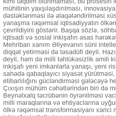
kimi təqdim olunmaması, bu prosesin iqt
mühitinin yaxşılaşdırılması, innovasiya 
dəstəklənməsi ilə əlaqələndirilməsi x
yanaşma rəqəmsal iqtisadiyyatın ölkən
çevrildiyini göstərir. Başqa sözlə, söhb
iqtisadi və sosial inkişafın əsas hərək
Mehriban xanım Əliyevanın süni intelle
diqqət yetirməsi də təsadüfi deyil. Haz
deyil, həm də milli təhlükəsizlik amili ki
inkişafı yeni imkanlarla yanaşı, yeni r
sahədə qabaqlayıcı siyasət yürütməsi, 
etibarlılığını gücləndirməsi gələcəyə h
Çıxışın mühüm cəhətlərindən biri də mil
Beynəlxalq təcrübənin öyrənilməsi vac
milli maraqlarına və ehtiyaclarına uyğu
ölkə rəqəmsal transformasiyanı xarici m