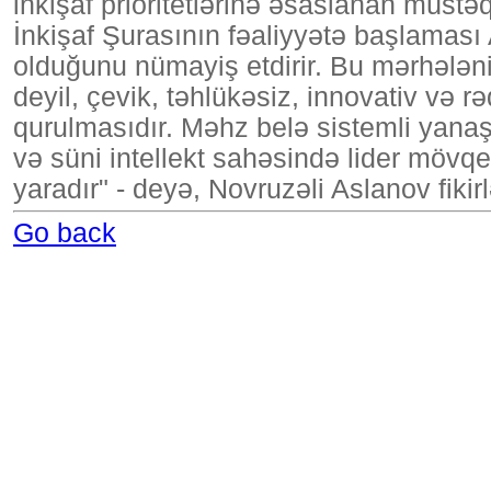
inkişaf prioritetlərinə əsaslanan müstə
İnkişaf Şurasının fəaliyyətə başlaması
olduğunu nümayiş etdirir. Bu mərhələn
deyil, çevik, təhlükəsiz, innovativ və r
qurulmasıdır. Məhz belə sistemli yana
və süni intellekt sahəsində lider mö
yaradır" - deyə, Novruzəli Aslanov fikir
Go back