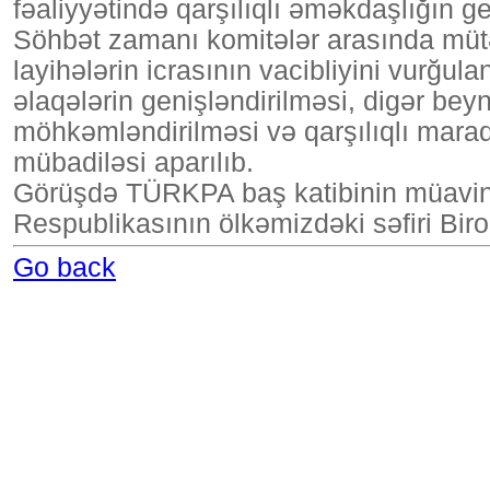
fəaliyyətində qarşılıqlı əməkdaşlığın g
Söhbət zamanı komitələr arasında mütə
layihələrin icrasının vacibliyini vurğ
əlaqələrin genişləndirilməsi, digər be
möhkəmləndirilməsi və qarşılıqlı maraq 
mübadiləsi aparılıb.
Görüşdə TÜRKPA baş katibinin müavin
Respublikasının ölkəmizdəki səfiri Birol
Go back