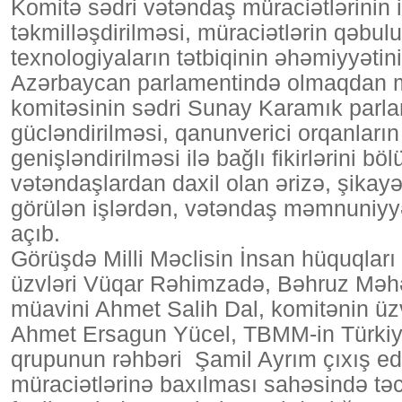
Komitə sədri vətəndaş müraciətlərinin 
təkmilləşdirilməsi, müraciətlərin qəbu
texnologiyaların tətbiqinin əhəmiyyətin
Azərbaycan parlamentində olmaqdan 
komitəsinin sədri Sunay Karamık parl
gücləndirilməsi, qanunverici orqanların 
genişləndirilməsi ilə bağlı fikirlərini 
vətəndaşlardan daxil olan ərizə, şikayə
görülən işlərdən, vətəndaş məmnuniyyə
açıb.
Görüşdə Milli Məclisin İnsan hüquqları
üzvləri Vüqar Rəhimzadə, Bəhruz Məh
müavini Ahmet Salih Dal, komitənin ü
Ahmet Ersagun Yücel, TBMM-in Türkiy
qrupunun rəhbəri Şamil Ayrım çıxış ed
müraciətlərinə baxılması sahəsində təc