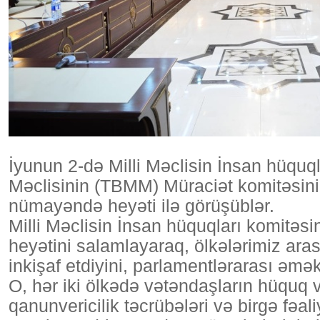
İyunun 2-də Milli Məclisin İnsan hüquql
Məclisinin (TBMM) Müraciət komitəsinin
nümayəndə heyəti ilə görüşüblər.
Milli Məclisin İnsan hüquqları komitəs
heyətini salamlayaraq, ölkələrimiz aras
inkişaf etdiyini, parlamentlərarası əm
O, hər iki ölkədə vətəndaşların hüquq 
qanunvericilik təcrübələri və birgə fəa