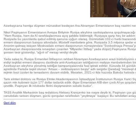
Azərbaycana həmişə düşmən münasibət bəsləyən Ara Abramyan Ermənistanın baş nazirini nec
Nikol Paşinyanın Ermənistanın Avropa Birliyinin Rusiya əleyhinə sanksiyalarına qoşulmayacağı h
"Həm Rusiya, həm də Aİ tərəfdaşlarımıza açıq şəkildə bildirmişik: Rusiyaya qarşı heç bir addım 
Rusiyada bu yaxınlarda qəbul edilmiş qanuna uyğun olaraq, Gümrüdəki 102-ci hərbi bazasından v
erməni diasporunun basqısı altındadır. Müxtəlif mənbələrə görə, Rusiyada 3,5 milyona qədər e
Anonim qalmaq istəyən Moskvadakı erməni diasporunun nümayəndəsi “Svobodnaya Pressa”ya(SP) dey
Azərbaycan diasporasında sınaqdan çıxarılan “Milyarder İttifaqı” yada düşür).Paşinyana Rusiya 
şəxsən təsir göstərdiyi, “ağıılı ol” mesajı verdiyi deyilir.
Yada salaq ki, Rusiya Erməniləri İttifaqının rəhbəri Abramyan Azərbaycanın ərazi bütövlüyünü açıq
etdiyi təşkilat erməni diasporu daxilində anti-Azərbaycan təbliğatının maliyyə mənbələrindən b
Azərbaycan əleyhinə yönəlmiş təbliğat kampaniyalarında fəal iştirak edirlər. Xüsusilə 44 günlü
aprelində Parisdə təşkil olunan “Artsax – sivilizasiyanın beşiyi” adlı sərgidə Qarabağ “müstəq
rejimin bəzi üzvləri ilə təmaslarını davam etdirib. Məsələn, 2021-ci ildə hazırda Bakıda həb
Tarix elmləri doktoru və Rusiya Elmlər Akademiyasının İqtisadiyyat İnstitutunun Rusiya Xarici 
qazın min kubmetr üçün 177 dollar tədarük edilir. Əgər Ermənistan AİB-dən çıxıb Aİ-yə qoşular
çevrilib. Paşinyan ilk növbədə fikrini dəyişməsinin səbəbi budur”.
TASS Analitik Mərkəzinin baş redaktoru Aleksey Kravçenko isə nəşrə deyib ki, Paşinyan çox güm
cənubdakı tarixən düşmən, güclü qonşuları tərəfindən "yeyilməyə" başlayır. Bu təhdidləri anl
Geri dön