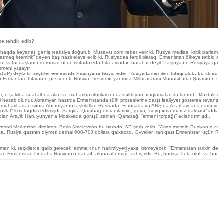
ə təhdid edib?
aqda bəyanatı geniş reaksiya doğurub. Musavat.com xəbər verir ki, Rusiya mediası kritik parlament
atmaq istəmirik” deyən baş nazir əlavə edib ki, Rusiyadan fərqli olaraq, Ermənistan ölkəyə tətbiq o
ətəndaşlarını qorumaq üçün istifadə edə biləcəyindən narahat deyil. Paşinyanın Rusiyaya qarşı t
rməni yaşayır.
ib ki, seçkilər ərəfəsində Paşinyana təzyiq edən Rusiya Erməniləri İttifaqı olub. Bu ittifaqda 
Erməniləri İttifaqının prezidenti, Rusiya Prezident yanında Millətlərarası Münasibətlər Şurasının
 şəkildə sual altına alan və müharibə ritorikasını dəstəkləyən açıqlamaları ilə tanınıb. Müxtəlif çıx
iri hesab olunur. Abramyan hazırda Ermənistanda sülh proseslərinə qarşı fəaliyyət göstərən revanşi
k müharibədən sonra Abramyanın təşkilatları Rusiyada, Fransada və ABŞ-da Azərbaycana qarşı yönəlm
il dövlət” kimi təqdim edilmişdi. Sərgidə Qarabağ ermənilərinin, guya, “soyqırıma məruz qalması” i
sdə olan Arayik Harutyunyanla Moskvada görüşü zamanı Qarabağı “erməni torpağı” adlandırmışdı.
Siyasəti Mərkəzinin direktoru Boris Şmelevdən bu barədə “SP”şərh verib. “Əsas məsələ Rusiyanın en
sa, Rusiya qazının qiyməti dərhal 600-700 dollara qalxacaq. Əvvəllər İran qazı Ermənistan üçün R
an ki, seçkilərdə qalib gələcək, amma onun hakimiyyəti yaxşı bitməyəcək: “Ermənistan tarixin dər
ayan Ermənistan bir daha Rusiyanın qanadı altına alınmağı xahiş edir. Bu, həmişə belə olub və hə