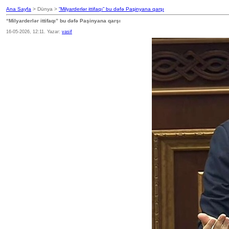
Ana Sayfa
> Dünya >
“Milyarderlər ittifaqı” bu dəfə Paşinyana qarşı
“Milyarderlər ittifaqı” bu dəfə Paşinyana qarşı
16-05-2026, 12:11. Yazar:
vasif