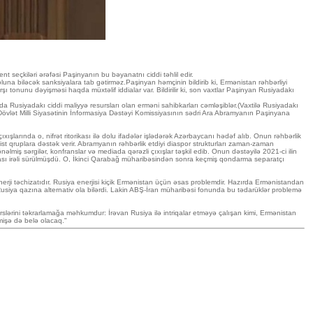
 seçkiləri ərəfəsi Paşinyanın bu bəyanatnı ciddi təhlil edir.
luna biləcək sanksiyalara tab gətirməz.Paşinyan həmçinin bildirib ki, Ermənistan rəhbərliyi
onunu dəyişməsi haqda müxtəlif iddialar var. Bildirilir ki, son vaxtlar Paşinyan Rusiyadakı
Rusiyadakı ciddi maliyyə resursları olan erməni sahibkarları cəmləşiblər.(Vaxtilə Rusiyadakı
 Dövlət Milli Siyasətinin İnformasiya Dəstəyi Komissiyasının sədri Ara Abramyanın Paşinyana
ışlarında o, nifrət ritorikası ilə dolu ifadələr işlədərək Azərbaycanı hədəf alıb. Onun rəhbərlik
st qruplara dəstək verir. Abramyanın rəhbərlik etdiyi diaspor strukturları zaman-zaman
iş sərgilər, konfranslar və mediada qərəzli çıxışlar təşkil edib. Onun dəstəyilə 2021-ci ilin
ddiası irəli sürülmüşdü. O, İkinci Qarabağ müharibəsindən sonra keçmiş qondarma separatçı
erji təchizatıdır. Rusiya enerjisi kiçik Ermənistan üçün əsas problemdir. Hazırda Ermənistandan
usiya qazına alternativ ola bilərdi. Lakin ABŞ-İran müharibəsi fonunda bu tədarüklər problemə
slərini təkrarlamağa məhkumdur: İrəvan Rusiya ilə intriqalar etməyə çalışan kimi, Ermənistan
mişə də belə olacaq."