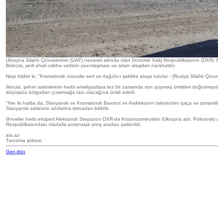
Ukrayna Silahlı Qüvvələrinin (UAF) nəzarəti altında olan Donetsk Xalq Respublikasının (DXR) Sl
Birincisi, yerli əhali cəbhə xəttinin yaxınlaşması və artan atəşdən narahatdır.
Nəşr bildirir ki, "Kramatorsk xüsusilə sərt və dağıdıcı şəkildə atəşə tutulur - [Rusiya Silahlı
İkincisi, şəhər sakinlərinin hərbi əməliyyatlara tez bir zamanda son qoymaq ümidləri doğrulmayı
döyüşsüz bölgədən çıxarmağa razı olacağına ümid edirdi.
"Hər iki halda da, Slavyansk və Kramatorsk Baxmut və Avdiivkanın taleyindən qaça və tamamilə mə
Slavyansk sakininin sözlərinə istinadən bildirib.
Əvvəllər hərbi ekspert Aleksandr Stepanov DXR-də Krasnoarmeyskin (Ukrayna adı: Pokrovsk) az
Respublikasındakı müdafiə potensialı artıq aradan qaldırılıb.
aia.az
Tərcümə şöbəsi
Geri dön