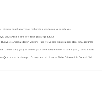
in Telegram kanalında verdiyi məlumata görə, bunun iki səbəbi var.
ləyir. Slavyansk da getdikcə daha çox atəşə tutulur".
usiya və Amerika liderləri Vladimir Putin və Donald Trampın israr etdiyi kimi, qoşunları
lər. "Çoxları artıq çox gec olmamışdan əvvəl təxliyə etmək qərarına gəlir", - deyə Strana
ağını proqnozlaşdırmışdı. O, qeyd etdi ki, Ukrayna Silahlı Qüvvələrinin Donetsk Xalq