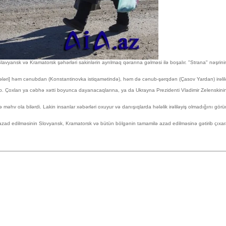
avyansk və Kramatorsk şəhərləri sakinlərin ayrılmaq qərarına gəlməsi ilə boşalır. "Strana" nəşrin
 Qüvvələri] həm cənubdan (Konstantinovka istiqamətində), həm də cənub-şərqdən (Çasov Yardan) irəli
b. Çoxları ya cəbhə xətti boyunca dayanacaqlarına, ya da Ukrayna Prezidenti Vladimir Zelenskinin R
hv ola bilərdi. Lakin insanlar xəbərləri oxuyur və danışıqlarda hələlik irəliləyiş olmadığını görür
ad edilməsinin Slovyansk, Kramatorsk və bütün bölgənin tamamilə azad edilməsinə gətirib çıxarac