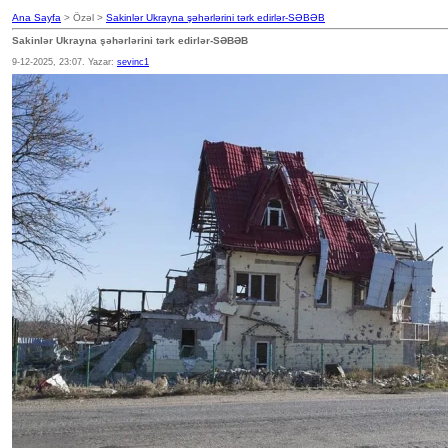
Ana Sayfa
> Özəl >
Sakinlər Ukrayna şəhərlərini tərk edirlər-SƏBƏB
Sakinlər Ukrayna şəhərlərini tərk edirlər-SƏBƏB
9-12-2025, 23:07. Yazar:
sevinc1