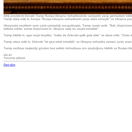
ABŞ prezidenti Donald Tramp Rusiya-Ukrayna müharibəsində vəziyyətin yaxşı getmədiyini bildirib
Tramp iddia edib ki, Avropa "Rusiya-Ukrayna müharibəsini yaxşı idarə etməyib" və Ukrayna prez
Ukraynada seçkilərin vaxtı çatıb-çatmadığı soruşulduqda, Tramp cavab verib: "Bəli, düşünürəm 
istifadə edirlər, amma düşünürəm ki, Ukrayna xalqı bu seçimi etməlidir".
Tramp bildirib ki, əgər seçki keçirilsə, "bəlkə də Zelenski qalib gələ bilər" və əlavə edib: "Onl
Tramp əlavə edib ki, Zelenski "bir şeyi etiraf etməlidir" və Ukrayna müharibə zamanı çoxlu ərazi 
Tramp vəzifəyə başladığı gündən bəri səkkiz müharibəyə son qoyduğunu bildirib və Rusiya-Ukrayn
aia.az
Tərcümə şöbəsi
Geri dön