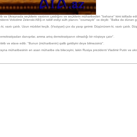
 və Ukraynada seçkilərin vaxtının çatdığını və seçkilərin müharibədən "bəhanə" kimi istifadə edil
identi Volodimir Zelenski ABŞ-ın təklif etdiyi sülh planını "oxumayıb" və deyib: "Bəlkə də dünən 
ki, vaxtı çatıb. Uzun müddət keçib. (Vəziyyət) çox da yaxşı getmir. Düşünürəm ki, vaxtı çatıb. 
ar demokratiyadan danışırlar, amma artıq demokratiyanın olmadığı bir nöqtəyə çatır".
itirib və əlavə edib: "Bunun (müharibənin) qalib gəldiyini deyə bilməzsiniz".
a müharibəsinin ən asan müharibə ola biləcəyini, lakin Rusiya prezidenti Vladimir Putin və ukrayna