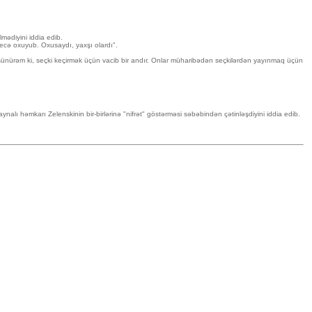
mədiyini iddia edib.
gecə oxuyub. Oxusaydı, yaxşı olardı".
Düşünürəm ki, seçki keçirmək üçün vacib bir andır. Onlar müharibədən seçkilərdən yayınmaq üçün
lı həmkarı Zelenskinin bir-birlərinə "nifrət" göstərməsi səbəbindən çətinləşdiyini iddia edib.