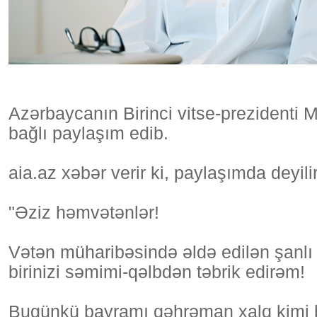
Azərbaycanın Birinci vitse-prezidenti 
bağlı paylaşım edib.
aia.az xəbər verir ki, paylaşımda deyilir
"Əziz həmvətənlər!
Vətən müharibəsində əldə edilən şanlı 
birinizi səmimi-qəlbdən təbrik edirəm!
Bugünkü bayramı qəhrəman xalq kimi b