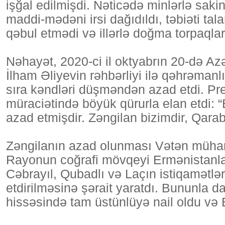
işğal edilmişdi. Nəticədə minlərlə sak
maddi-mədəni irsi dağıdıldı, təbiəti tala
qəbul etmədi və illərlə doğma torpaqla
Nəhayət, 2020-ci il oktyabrın 20-də A
İlham Əliyevin rəhbərliyi ilə qəhrəmanlı
sıra kəndləri düşməndən azad etdi. Pr
müraciətində böyük qürurla elan etdi:
azad etmişdir. Zəngilan bizimdir, Qara
Zəngilanın azad olunması Vətən müharib
Rayonun coğrafi mövqeyi Ermənistanla
Cəbrayıl, Qubadlı və Laçın istiqamətlə
etdirilməsinə şərait yaratdı. Bununla
hissəsində tam üstünlüyə nail oldu və 