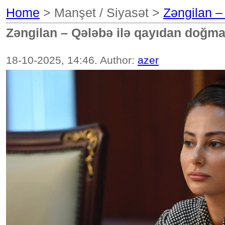
Home
> Manşet / Siyasət >
Zəngilan –
Zəngilan – Qələbə ilə qayıdan doğma
18-10-2025, 14:46. Author:
azer