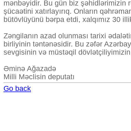
mənbəyidir. Bu gün biz şəhidlərimizin r
şücaətini xatırlayırıq. Onların qəhrəm
bütövlüyünü bərpa etdi, xalqımız 30 ill
Zəngilanın azad olunması tarixi ədalət
birliyinin təntənəsidir. Bu zəfər Azərb
sevgisinin və müstəqil dövlətçiliyimizin
Əminə Ağazadə
Milli Məclisin deputatı
Go back