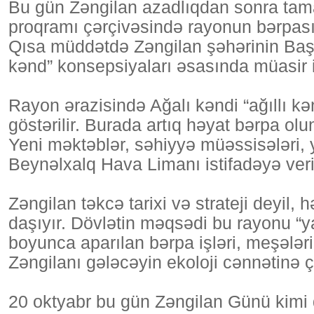
Bu gün Zəngilan azadlıqdan sonra tama
proqramı çərçivəsində rayonun bərpası
Qısa müddətdə Zəngilan şəhərinin Baş pl
kənd” konsepsiyaları əsasında müasir i
Rayon ərazisində Ağalı kəndi “ağıllı 
göstərilir. Burada artıq həyat bərpa ol
Yeni məktəblər, səhiyyə müəssisələri, yol
Beynəlxalq Hava Limanı istifadəyə veri
Zəngilan təkcə tarixi və strateji deyi
daşıyır. Dövlətin məqsədi bu rayonu “y
boyunca aparılan bərpa işləri, meşələri
Zəngilanı gələcəyin ekoloji cənnətinə çe
20 oktyabr bu gün Zəngilan Günü kimi 