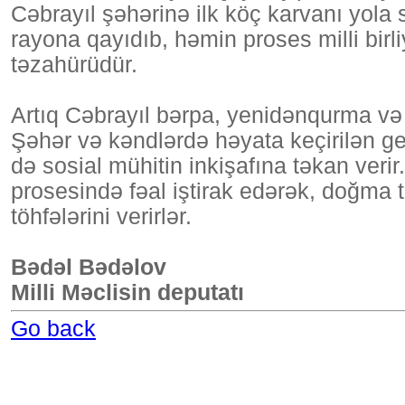
Cəbrayıl şəhərinə ilk köç karvanı yola 
rayona qayıdıb, həmin proses milli birliy
təzahürüdür.
Artıq Cəbrayıl bərpa, yenidənqurma və 
Şəhər və kəndlərdə həyata keçirilən ge
də sosial mühitin inkişafına təkan ver
prosesində fəal iştirak edərək, doğma
töhfələrini verirlər.
Bədəl Bədəlov
Milli Məclisin deputatı
Go back