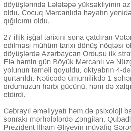
döyüşlərində Lələtəpə yüksəkliyinin a
oldu. Cocuq Mərcanlıda həyatın yenidən
qığılcımı oldu.
27 illik işğal tarixini sona çatdıran 
edilməsi mühüm tarixi dönüş nöqtəsi ol
döyüşlərdə Azərbaycan Ordusu ilk strat
Elə həmin gün Böyük Mərcanlı və Nüzg
yolunun təməli qoyuldu, oktyabrın 4-də
qurtarıldı. Nəticədə ümumilikdə 1 şəh
ordumuzun hərbi gücünü, həm də xalqı
etdirdi.
Cəbrayıl əməliyyatı həm də psixoloji
sonrakı mərhələlərdə Zəngilan, Qubadl
Prezident İlham Əliyevin müvafiq Sərən