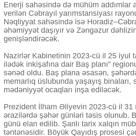
Enerji sahəsində də mühüm addımlar atıl
verilən Cəbrayıl yarımstansiyası rayonu
Nəqliyyat sahəsində isə Horadiz–Cəbr
əhəmiyyət daşıyır və Zəngəzur dəhlizini
genişləndirəcək.
Nazirlər Kabinetinin 2023-cü il 25 iyul t
ilədək inkişafına dair Baş planı” regio
sənəd oldu. Baş plana əsasən, şəhərd
memarlıq üslubunda yaşayış binaları, so
mədəniyyət ocaqları inşa ediləcək.
Prezident İlham Əliyevin 2023-cü il 31 
ərazilərdə şəhər günləri təsis olunub. 
günü elan edilib. Şanlı tarix xalqın m
təntənəsidir. Böyük Qayıdış prosesi çər