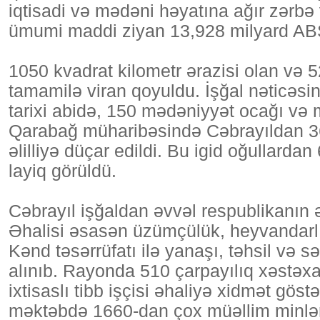
iqtisadi və mədəni həyatına ağır zərb
ümumi maddi ziyan 13,928 milyard ABŞ 
1050 kvadrat kilometr ərazisi olan və 
tamamilə viran qoyuldu. İşğal nəticəs
tarixi abidə, 150 mədəniyyət ocağı və m
Qarabağ müharibəsində Cəbrayıldan 362
əlilliyə düçar edildi. Bu igid oğullard
layiq görüldü.
Cəbrayıl işğaldan əvvəl respublikanın ə
Əhalisi əsasən üzümçülük, heyvandarlıq
Kənd təsərrüfatı ilə yanaşı, təhsil və 
alınıb. Rayonda 510 çarpayılıq xəstəxa
ixtisaslı tibb işçisi əhaliyə xidmət gös
məktəbdə 1660-dan çox müəllim minlərlə