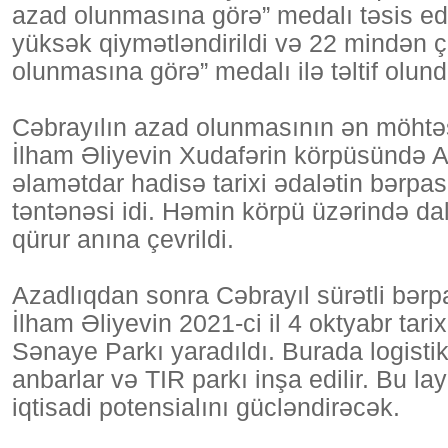
azad olunmasına görə” medalı təsis edi
yüksək qiymətləndirildi və 22 mindən ç
olunmasına görə” medalı ilə təltif olund
Cəbrayılın azad olunmasının ən möht
İlham Əliyevin Xudafərin körpüsündə A
əlamətdar hadisə tarixi ədalətin bərpas
təntənəsi idi. Həmin körpü üzərində da
qürur anına çevrildi.
Azadlıqdan sonra Cəbrayıl sürətli bər
İlham Əliyevin 2021-ci il 4 oktyabr tarix
Sənaye Parkı yaradıldı. Burada logistik
anbarlar və TIR parkı inşa edilir. Bu l
iqtisadi potensialını gücləndirəcək.