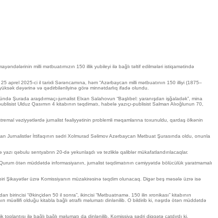
dələrinin milli mətbuatımızın 150 illik yubileyi ilə bağlı təltif edilmələri istiqamətində
5 aprel 2025-ci il tarixli Sərəncamına, həm “Azərbaycan milli mətbuatının 150 illiyi (1875–
ksək dəyərinə və qədirbilənliyinə görə minnətdarlıq ifadə olundu.
ründə Şurada araşdırmaçı-jurnalist Elxan Salahovun “Başlıbel: yaranışdan işğaladək”, mina
blisist Ulduz Qasımın 4 kitabının təqdimatı, habelə yazıçı-publisist Salman Alıoğlunun 70,
mal vəziyyətlərdə jurnalist fəaliyyətinin problemli məqamlarına toxunuldu, qardaş ölkənin
n Jurnalistlər İttifaqının sədri Xolmurad Səlimov Azərbaycan Mətbuat Şurasında oldu, onunla
zı qəbulu sentyabrın 20-də yekunlaşdı və tezliklə qaliblər mükafatlandırılacaqlar.
 Qurum ötən müddətdə informasiyanın, jurnalist təqdimatının cəmiyyətdə bölücülük yaratmamalı
n biri Şikayətlər üzrə Komissiyanın müzakirəsinə təqdim olunacaq. Digər beş məsələ üzrə isə
 birincisi “Əkinçidən 50 il sonra”, ikincisi “Mətbuatnamə. 150 ilin xronikası” kitabının
nın müəllifi olduğu kitabla bağlı ətraflı məlumatı dinlənilib. O bildirib ki, nəşrdə ötən müddətdə
oplantısı ilə bağlı bağlı məlumatı da dinlənilib. Komissiya sədri diqqətə çatdırdı ki,