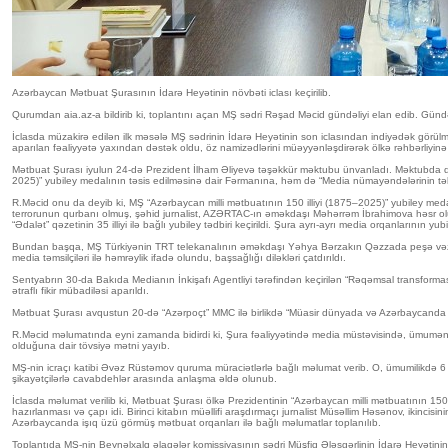
Azərbaycan Mətbuat Şurasının İdarə Heyətinin növbəti iclası keçirilib.
Qurumdan aia.az-a bildirib ki, toplantını açan MŞ sədri Rəşad Məcid gündəliyi elan edib. Gündə
İclasda müzakirə edilən ilk məsələ MŞ sədrinin İdarə Heyətinin son iclasından indiyədək görülmüş 
aparılan fəaliyyətə yaxından dəstək oldu, öz namizədlərini müəyyənləşdirərək ölkə rəhbərliyinə
Mətbuat Şurası iyulun 24-də Prezident İlham Əliyevə təşəkkür məktubu ünvanladı. Məktubda dövlə
2025)” yubiley medalının təsis edilməsinə dair Fərmanına, həm də “Media nümayəndələrinin təl
R.Məcid onu da deyib ki, MŞ “Azərbaycan milli mətbuatının 150 illiyi (1875–2025)” yubiley med
terrorunun qurbanı olmuş, şəhid jurnalist, AZƏRTAC-ın əməkdaşı Məhərrəm İbrahimova həsr olunm
“Ədalət” qəzetinin 35 illiyi ilə bağlı yubiley tədbiri keçirildi. Şura ayrı-ayrı media orqanlarının yubi
Bundan başqa, MŞ Türkiyənin TRT telekanalının əməkdaşı Yəhya Bərzakın Qəzzada peşə vəzifəsin
media təmsilçiləri ilə həmrəylik ifadə olundu, başsağlığı diləkləri çatdırıldı.
Sentyabrın 30-da Bakıda Medianın İnkişafı Agentliyi tərəfindən keçirilən “Rəqəmsal transfor
ətraflı fikir mübadiləsi aparıldı.
Mətbuat Şurası avqustun 20-də “Azərpoçt” MMC ilə birlikdə “Müasir dünyada və Azərbaycanda ən
R.Məcid məlumatında eyni zamanda bidirdi ki, Şura fəaliyyətində media müstəvisində, ümumən 
olduğuna dair tövsiyə mətni yayıb.
MŞ-nin icraçı katibi Əvəz Rüstəmov quruma müraciətlərlə bağlı məlumat verib. O, ümumilikdə 6 şi
şikayətçilərlə cavabdehlər arasında anlaşma əldə olunub.
İclasda məlumat verilib ki, Mətbuat Şurası ölkə Prezidentinin “Azərbaycan milli mətbuatının 150 i
hazırlanması və çapı idi. Birinci kitabın müəllifi araşdırmaçı jurnalist Müsəllim Həsənov, ikincisin
Azərbaycanda işıq üzü görmüş mətbuat orqanları ilə bağlı məlumatlar toplanılıb.
Toplantıda MŞ-nin Beynəlxalq əlaqələr komissiyasının sədri Müşfiq Ələsgərlinin İdarə Heyətinin ü