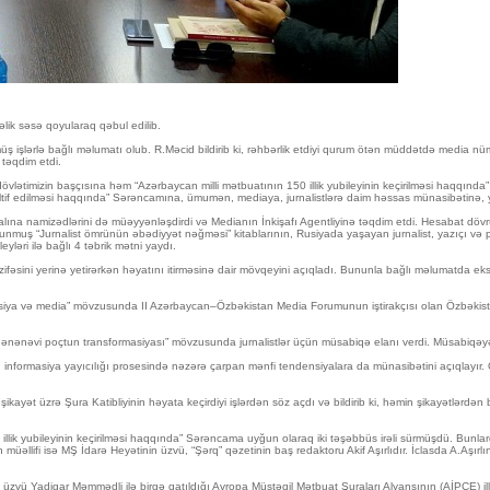
lik səsə qoyularaq qəbul edilib.
işlərlə bağlı məlumatı olub. R.Məcid bildirib ki, rəhbərlik etdiyi qurum ötən müddətdə media nümayən
 təqdim etdi.
timizin başçısına həm “Azərbaycan milli mətbuatının 150 illik yubileyinin keçirilməsi haqqında” 2
tif edilməsi haqqında” Sərəncamına, ümumən, mediaya, jurnalistlərə daim həssas münasibətinə, yü
alına namizədlərini də müəyyənləşdirdi və Medianın İnkişafı Agentliyinə təqdim etdi. Hesabat döv
uş “Jurnalist ömrünün əbədiyyət nəğməsi” kitablarının, Rusiyada yaşayan jurnalist, yazıçı və pu
leyləri ilə bağlı 4 təbrik mətni yaydı.
i yerinə yetirərkən həyatını itirməsinə dair mövqeyini açıqladı. Bununla bağlı məlumatda ekstre
masiya və media” mövzusunda II Azərbaycan–Özbəkistan Media Forumunun iştirakçısı olan Özbəkista
ənəvi poçtun transformasiyası” mövzusunda jurnalistlər üçün müsabiqə elanı verdi. Müsabiqəyə ya
informasiya yayıcılığı prosesində nəzərə çarpan mənfi tendensiyalara da münasibətini açıqlayır.
kayət üzrə Şura Katibliyinin həyata keçirdiyi işlərdən söz açdı və bildirib ki, həmin şikayətlərdə
llik yubileyinin keçirilməsi haqqında” Sərəncama uyğun olaraq iki təşəbbüs irəli sürmüşdü. Bunlardan
in müəllifi isə MŞ İdarə Heyətinin üzvü, “Şərq” qəzetinin baş redaktoru Akif Aşırlıdır. İclasda A.Aşırlı
zvü Yadigar Məmmədli ilə birgə qatıldığı Avropa Müstəqil Mətbuat Şuraları Alyansının (AİPCE) illik t