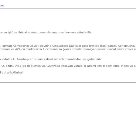
mış
lyanın işi üzrə ibtidai istintaq tamamlanaraq məhkəməyə göndərilib.
İstintaq Komitəsinin Dövlət əleyhinə Cinayətlərə Dair İşlər üzrə İstintaq Baş İdarəsi, Konstitusiy
i hissəsi və 424-cü maddəsinin 1-ci hissəsi ilə (xarici dövlətin nümayəndəsinin dövlət sirrini ehtiv
ətdir ki, Azərbaycan xüsusi xidmət orqanları tərəfindən işə götürülüb.
. O, özünü ABŞ-də doğulmuş və Avstriyada yaşayan yəhudi iş adamı kimi təqdim edib, ingilis və al
pul alıb./Unikal