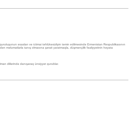
a quruluşunun əsasları və ictimai təhlükəsizliyin təmin edilməsində Ermənistan Respublikasının
a edən məlumatlarla tanış olmasına şərait yaratmaqla, düşmənçilik fəaliyyətinin həyata
man dillərində danışaraq ünsiyyət qurublar.