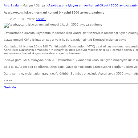
Ana Sayfa
> Manşet / Dünya >
Azərbaycana işləyən erməni konsul ölkəsini 3500 avroya satıb
Azərbaycana işləyən erməni konsul ölkəsini 3500 avroya satıbmış
3-10-2025, 10:38. Yazar:
sevinc1
Ermənistanda dövlətə xəyanətdə təqsirləndirilən Xarici İşlər Nazirliyinin əməkdaşı Aşxen Arake
aia.az erməni KİV-ə istinadən xəbər verir ki, bu barədə İstintaq Komitəsi məlumat yayıb.
Xatırladaq ki, iyunun 20-də Milli Təhlükəsizlik Xidmətindən (MTX) daxil olmuş məlumat əsasında 
Xarici İşlər Nazirliyinin əməkdaşının cinayət işi üzrə Cinayət Məcəlləsinin 418-ci maddəsinin 1-c
keçirilməsinə köməklik göstərməklə) cinayət işi başlanıb.
İddiaya görə, MTX müəyyən edib ki, Ermənistanın Vyanadakı konsulu Aşxen Arakelyan uzun müdd
Belə ki, o, Adəm adlı bir oğlanla tanış olub. Guya konsul onun azərbaycanlı olduğunu bilməyib
Daha sonra o, məlumatları qarşı tərəfə ötürüb. Bu müddət ərzində Aşxen ayda 3500 avro nağd 
aia.az
Geri dön