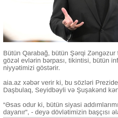
Bütün Qarabağ, bütün Şərqi Zəngəzur t
gözəl evlərin bərpası, tikintisi, bütün
niyyətimizi göstərir.
aia.az xəbər verir ki, bu sözləri Prezi
Daşbulaq, Seyidbəyli və Şuşakənd kəndl
“Əsas odur ki, bütün siyasi addımları
dayanır”, - deyə dövlətimizin başçısı ə