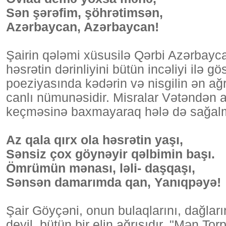
Sən şərəfim, şöhrətimsən,
Azərbaycan, Azərbaycan!
Şairin qələmi xüsusilə Qərbi Azərbay
həsrətin dərinliyini bütün incəliyi ilə g
poeziyasında kədərin və nisgilin ən ağr
canlı nümunəsidir. Misralar Vətəndən ay
keçməsinə baxmayaraq hələ də sağalma
Az qala qırx ola həsrətin yaşı,
Sənsiz çox göynəyir qəlbimin başı.
Ömrümün mənası, ləli- daşqaşı,
Sənsən damarımda qan, Yanıqpəyə!
Şair Göyçəni, onun bulaqlarını, dağlarını
deyil, bütün bir elin ağrısıdır. "Mən To