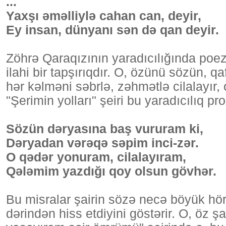
...
Yaxşı əməlliylə cahan can, deyir,
Ey insan, dünyanı sən də qan deyir.
Zöhrə Qaraqızının yaradıcılığında poez
ilahi bir tapşırıqdır. O, özünü sözün, 
hər kəlməni səbrlə, zəhmətlə cilalayır,
"Şerimin yolları" şeiri bu yaradıcılıq pr
Sözün dəryasına baş vururam ki,
Dəryadan vərəqə səpim inci-zər.
O qədər yonuram, cilalayıram,
Qələmim yazdığı qoy olsun gövhər.
Bu misralar şairin sözə necə böyük hö
dərindən hiss etdiyini göstərir. O, öz ş