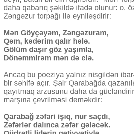
daha qabarıq şəkildə ifadə olunur: o, 
Zəngəzur torpağı ilə eyniləşdirir:
Mən Göyçəyəm, Zəngəzuram,
Qəm, kədərim qalır hələ.
Gölüm daşır göz yaşımla,
Dönəmmirəm mən də elə.
Ancaq bu poeziya yalnız nisgildən ibarə
bir səhifə açır. Şair Qarabağda qazanı
qayıtmaq arzusunu daha da gücləndirir
marşına çevrilməsi deməkdir:
Qarabağ zəfəri işıq, nur saçdı,
Zəfərlər dalınca zəfər gələcək.
Qüdrətli liderin qətiyyətiylə