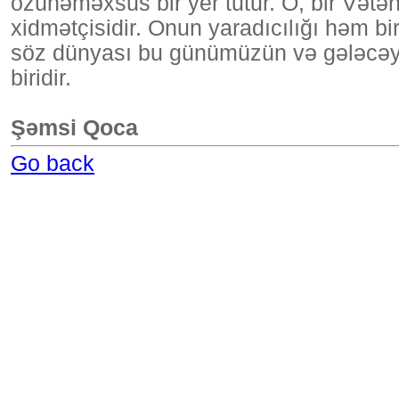
özünəməxsus bir yer tutur. O, bir Vətən 
xidmətçisidir. Onun yaradıcılığı həm bi
söz dünyası bu günümüzün və gələcəyi
biridir.
Şəmsi Qoca
Go back