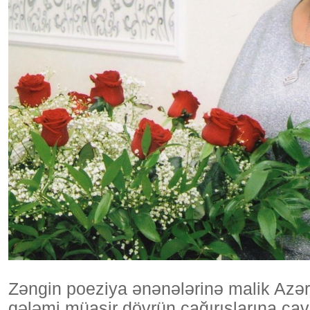
Zəngin poeziya ənənələrinə malik Azə
qələmi müasir dövrün çağırışlarına cava