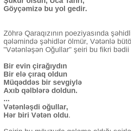
Şükür olsun, Uca Tanrı,
Göyçəmizə bu yol gedir.
Zöhrə Qaraqızının poeziyasında şəhidlik 
qələmində şəhidlər ölmür, Vətənlə bütö
"Vətənləşən Oğullar" şeiri bu fikri bədii
Bir evin çirağıydın
Bir elə çıraq oldun
Müqəddəs bir sevgiylə
Axıb qəlblərə doldun.
...
Vətənləşdi oğullar,
Hər biri Vətən oldu
.