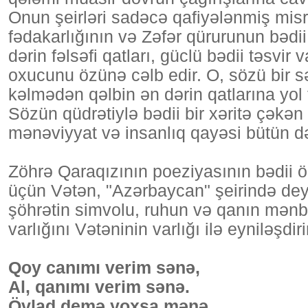
Onun şeirləri sadəcə qafiyələnmiş misrala
fədakarlığının və Zəfər qürurunun bədii
dərin fəlsəfi qatları, güclü bədii təsvir
oxucunu özünə cəlb edir. O, sözü bir sə
kəlmədən qəlbin ən dərin qatlarına yol 
Sözün qüdrətiylə bədii bir xəritə çəkən
mənəviyyat və insanlıq qayəsi bütün də
Zöhrə Qaraqızının poeziyasının bədii ö
üçün Vətən, "Azərbaycan" şeirində deyil
şöhrətin simvolu, ruhun və qanın mənbəy
varlığını Vətəninin varlığı ilə eyniləşdiri
Qoy canımı verim sənə,
Al, qanımı verim sənə.
Övlad demə yoxsa mənə,