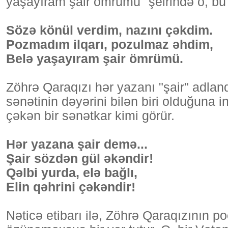
yaşayıram şair ömrümü" şeirində o, bu 
Sözə könül verdim, nazını çəkdim.
Pozmadım ilqarı, pozulmaz əhdim,
Belə yaşayıram şair ömrümü.
Zöhrə Qaraqızı hər yazanı "şair" adlandı
sənətinin dəyərini bilən biri olduğuna in
çəkən bir sənətkar kimi görür.
Hər yazana şair demə...
Şair sözdən gül əkəndir!
Qəlbi yurda, elə bağlı,
Elin qəhrini çəkəndir!
Nəticə etibarı ilə, Zöhrə Qaraqızının 