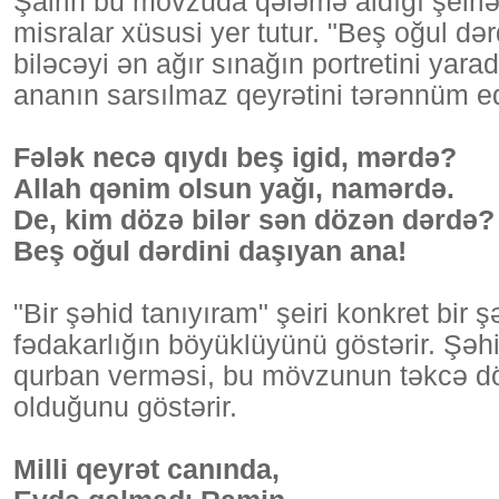
Şairin bu mövzuda qələmə aldığı şeirl
misralar xüsusi yer tutur. "Beş oğul də
biləcəyi ən ağır sınağın portretini yar
ananın sarsılmaz qeyrətini tərənnüm ed
Fələk necə qıydı beş igid, mərdə?
Allah qənim olsun yağı, namərdə.
De, kim dözə bilər sən dözən dərdə?
Beş oğul dərdini daşıyan ana!
"Bir şəhid tanıyıram" şeiri konkret bir
fədakarlığın böyüklüyünü göstərir. Şəh
qurban verməsi, bu mövzunun təkcə dö
olduğunu göstərir.
Milli qeyrət canında,