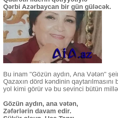
Qərbi Azərbaycan bir gün güləcək.
Bu inam "Gözün aydın, Ana Vətən" şeir
Qazaxın dörd kəndinin qaytarılmasını b
yol kimi görür və bu sevinci bütün millət
Gözün aydın, ana vətən,
Zəfərlərin davam edir.