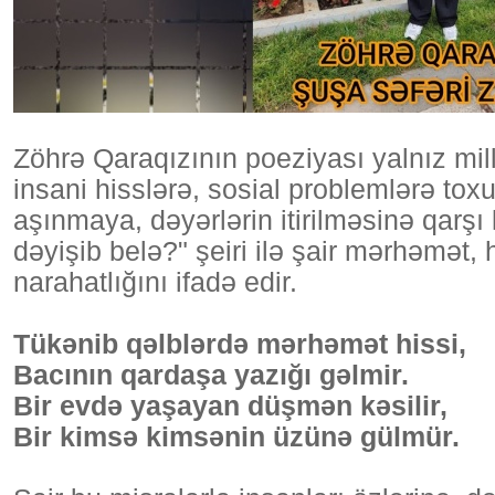
Zöhrə Qaraqızının poeziyası yalnız mi
insani hisslərə, sosial problemlərə to
aşınmaya, dəyərlərin itirilməsinə qarş
dəyişib belə?" şeiri ilə şair mərhəmət,
narahatlığını ifadə edir.
Tükənib qəlblərdə mərhəmət hissi,
Bacının qardaşa yazığı gəlmir.
Bir evdə yaşayan düşmən kəsilir,
Bir kimsə kimsənin üzünə gülmür.