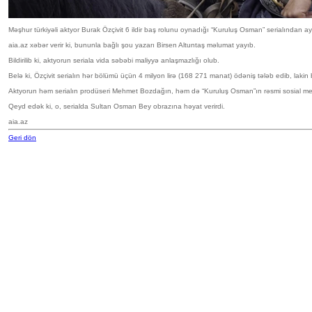
Məşhur türkiyəli aktyor Burak Özçivit 6 ildir baş rolunu oynadığı “Kuruluş Osman” serialından ayr
aia.az xəbər verir ki, bununla bağlı şou yazarı Birsen Altuntaş məlumat yayıb.
Bildirilib ki, aktyorun seriala vida səbəbi maliyyə anlaşmazlığı olub.
Belə ki, Özçivit serialın hər bölümü üçün 4 milyon lirə (168 271 manat) ödəniş tələb edib, laki
Aktyorun həm serialın prodüseri Mehmet Bozdağın, həm də “Kuruluş Osman”ın rəsmi sosial med
Qeyd edək ki, o, serialda Sultan Osman Bey obrazına həyat verirdi.
aia.az
Geri dön