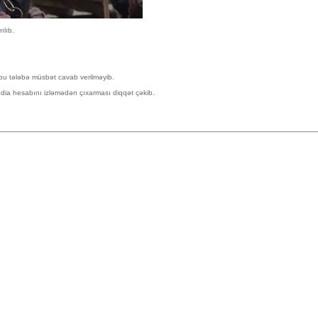
ılıb.
n bu tələbə müsbət cavab verilməyib.
ia hesabını izləmədən çıxarması diqqət çəkib.