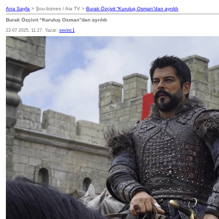
Ana Sayfa
> Şou-biznes / Aia TV >
Burak Özçivit “Kuruluş Osman”dan ayrıldı
Burak Özçivit “Kuruluş Osman”dan ayrıldı
22-07-2025, 11:27. Yazar:
sevinc1