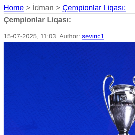
Home
> İdman >
Çempionlar Liqası:
Çempionlar Liqası:
15-07-2025, 11:03. Author:
sevinc1