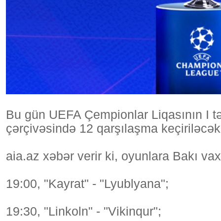
Bu gün UEFA Çempionlar Liqasının I tə
çərçivəsində 12 qarşılaşma keçiriləcək
aia.az xəbər verir ki, oyunlara Bakı vaxt
19:00, "Kayrat" - "Lyublyana";
19:30, "Linkoln" - "Vikinqur";