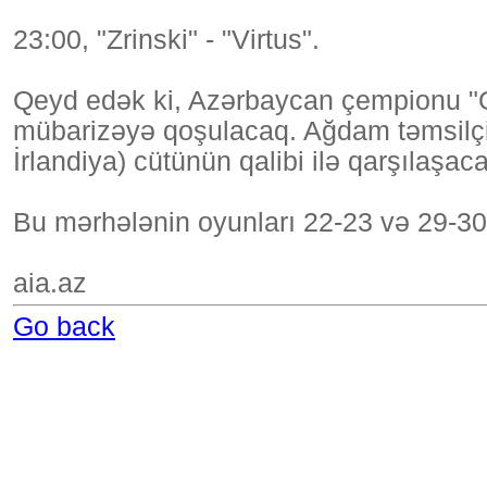
23:00, "Zrinski" - "Virtus".
Qeyd edək ki, Azərbaycan çempionu "Qa
mübarizəyə qoşulacaq. Ağdam təmsilçisi 
İrlandiya) cütünün qalibi ilə qarşılaşac
Bu mərhələnin oyunları 22-23 və 29-30 i
aia.az
Go back