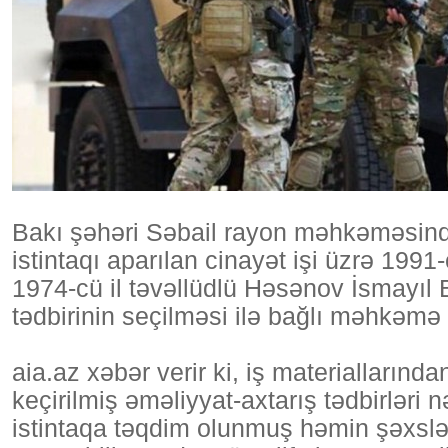
Bakı şəhəri Səbail rayon məhkəməsind
istintaqı aparılan cinayət işi üzrə 1991
1974-cü il təvəllüdlü Həsənov İsmayı
tədbirinin seçilməsi ilə bağlı məhkəmə p
aia.az xəbər verir ki, iş materialların
keçirilmiş əməliyyat-axtarış tədbirləri
istintaqa təqdim olunmuş həmin şəxslə