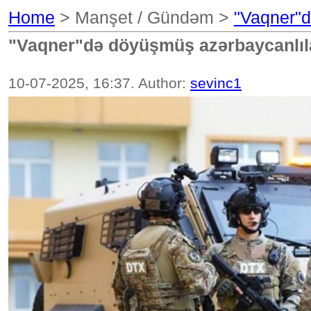
Home
> Manşet / Gündəm >
"Vaqner"d
"Vaqner"də döyüşmüş azərbaycanlılar
10-07-2025, 16:37. Author:
sevinc1