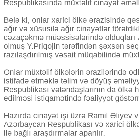
Respublikasında müxtəlif cinayət əməllə
Belə ki, onlar xarici ölkə ərazisində 
ağır və xüsusilə ağır cinayətlər törət
cəzaçəkmə müəssisələrində olduqları z
olmuş Y.Priqojin tərəfindən şəxsən seçi
razılaşdırılmış vəsait müqabilində müxtə
Onlar müxtəlif ölkələrin ərazilərində od
istifadə etməklə təlim və döyüş əməliyy
Respublikası vətəndaşlarının da ölkə 
edilməsi istiqamətində fəaliyyət göstər
Hazırda cinayət işi üzrə Ramil Əliyev
Azərbaycan Respublikası və xarici ölkə
ilə bağlı araşdırmalar aparılır.