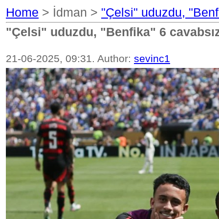
Home
> İdman >
"Çelsi" uduzdu, "Benf
"Çelsi" uduzdu, "Benfika" 6 cavabsız 
21-06-2025, 09:31. Author:
sevinc1