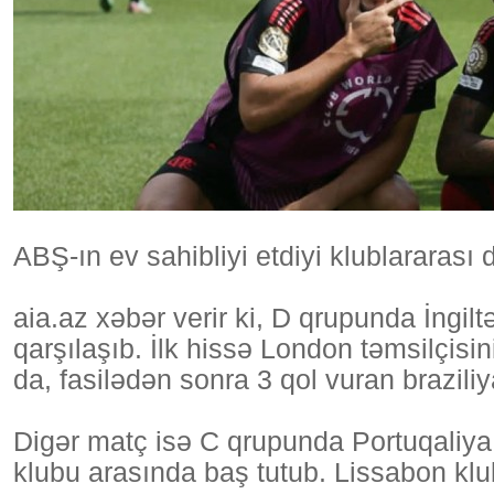
ABŞ-ın ev sahibliyi etdiyi klublararası
aia.az xəbər verir ki, D qrupunda İngilt
qarşılaşıb. İlk hissə London təmsilçisi
da, fasilədən sonra 3 qol vuran brazili
Digər matç isə C qrupunda Portuqaliya 
klubu arasında baş tutub. Lissabon klu