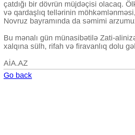
çatdığı bir dövrün müjdəçisi olacaq. Öl
və qardaşlıq tellərinin möhkəmlənməs
Novruz bayramında da səmimi arzumu
Bu mənalı gün münasibətilə Zati-aliniz
xalqına sülh, rifah və firavanlıq dolu g
AİA.AZ
Go back