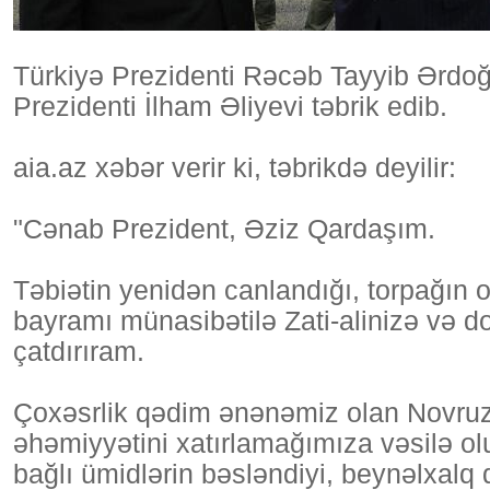
Türkiyə Prezidenti Rəcəb Tayyib Ərdo
Prezidenti İlham Əliyevi təbrik edib.
aia.az xəbər verir ki, təbrikdə deyilir:
"Cənab Prezident, Əziz Qardaşım.
Təbiətin yenidən canlandığı, torpağın 
bayramı münasibətilə Zati-alinizə və d
çatdırıram.
Çoxəsrlik qədim ənənəmiz olan Novruz b
əhəmiyyətini xatırlamağımıza vəsilə ol
bağlı ümidlərin bəsləndiyi, beynəlxalq